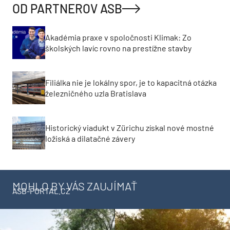
OD PARTNEROV ASB
Akadémia praxe v spoločnosti Klimak: Zo
školských lavíc rovno na prestížne stavby
Filiálka nie je lokálny spor, je to kapacitná otázka
železničného uzla Bratislava
Historický viadukt v Zürichu získal nové mostné
ložiská a dilatačné závery
MOHLO BY VÁS ZAUJÍMAŤ
ASB-PORTAL.CZ