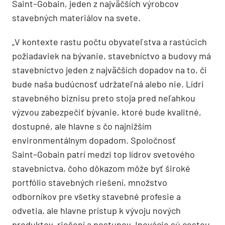
Saint
–
Gobain, jeden z
najväčších výrobco
v
stavebných materiálov na svete.
„
V
kontexte rastu počtu obyvateľstva a
rastúcich
požiadaviek na
bývanie
,
stavebníctvo a
budovy má
stavebníctvo jeden z
najväčších dopadov na to, či
bude naša
budúcnosť udržateľná alebo nie. Lídri
stavebného biznisu preto stoja pred neľahkou
výzvou
zabezpečiť bývanie, ktoré bude kvalitné,
dostupné, ale hlavne s
čo najnižším
env
ironmentálnym
dopadom.
Spoločnosť
Saint
–
Gobain patrí medzi top lídrov svetového
stavebníctva, čoho
dôkazom môže byť široké
portfólio stavebných riešení, množstvo
odborníkov pre všetky stavebné
profesie a
odvetia, ale hlavne prístup k
vývoju nových
produkto
v, riešení a postupov. Inovácie sú
cestou