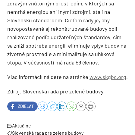
zdravým vnútorným prostredím, v ktorých sa
nemrhá energiou ani inými zdrojmi, stali
na
Slovensku štandardom.
Cieľom
rady
je, aby
novopostavené aj rekonštruované budovy boli
realizované p
odľa udržateľných štandardov, čím
sa zníži spotreba energií, eliminuje vplyv budov
na
životné prostredie a minimalizuje sa uhlíková
stopa.
V súčasnosti má
rada
5
6
členov.
Viac
informácií nájdete na stránke
www.skgbc.org
.
Zdroj:
Slovenská rada
pre zelené budovy
ZDIEĽAŤ
Aktuálne
Slovenská rada pre zelené budovy