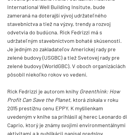
International Well Building Insitute, bude
zameraná
na doterajší vývoj udržateľného
stavebníctva a
tiež na výzvy, trendy a
rozvoj
odvetvia do
budúcna. Rick Fedrizzi má s
udržateľným stavebníctvom bohaté skúsenosti.
Je
jedným zo
zakladateľov Americkej rady pre
zelené budovy (USGBC) a
tiež Svetovej rady pre
zelené budovy
(
World
GBC). V
oboch organizáciách
pôsobil niekoľko rokov vo vedení.
Rick Fedrizzi je autorom knihy
Greenthink: How
Profit Can Save the Planet
, ktorá zí
skala v
roku
2015 prestížnu cenu EPPY. K
myšlienkam
uvedeným v
knihe sa prihlásil aj herec Leonardo di
Caprio, ktorý je známy svojimi environmentálnymi
aktivitami a k
publikácii napísal predslov
.