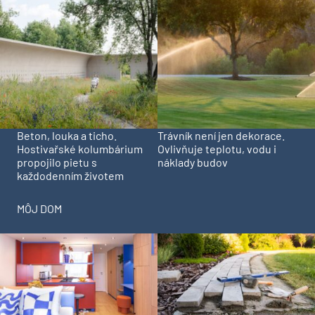
Beton, louka a ticho.
Trávník není jen dekorace.
Hostivařské kolumbárium
Ovlivňuje teplotu, vodu i
propojilo pietu s
náklady budov
každodenním životem
MÔJ DOM