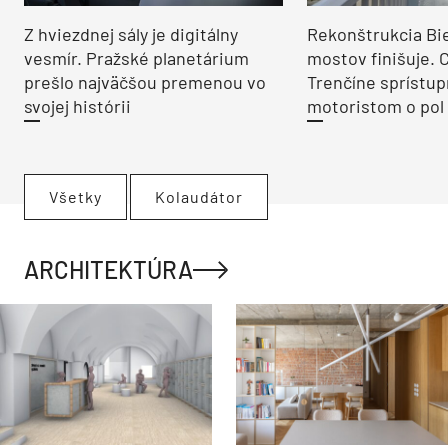
Z hviezdnej sály je digitálny
Rekonštrukcia Bi
vesmír. Pražské planetárium
mostov finišuje. 
prešlo najväčšou premenou vo
Trenčíne sprístup
svojej histórii
motoristom o pol 
Všetky
Kolaudátor
ARCHITEKTÚRA