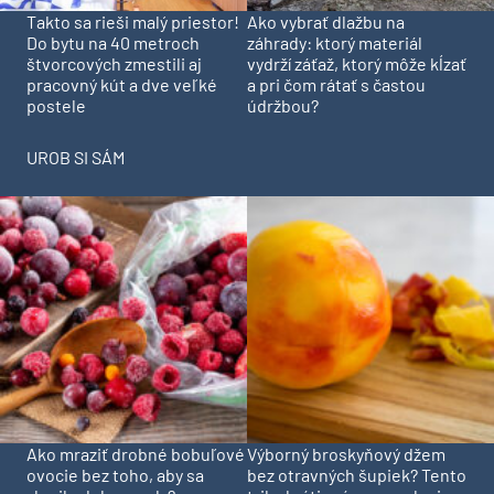
Takto sa rieši malý priestor!
Ako vybrať dlažbu na
Do bytu na 40 metroch
záhrady: ktorý materiál
štvorcových zmestili aj
vydrží záťaž, ktorý môže kĺzať
pracovný kút a dve veľké
a pri čom rátať s častou
postele
údržbou?
UROB SI SÁM
Ako mraziť drobné bobuľové
Výborný broskyňový džem
ovocie bez toho, aby sa
bez otravných šupiek? Tento