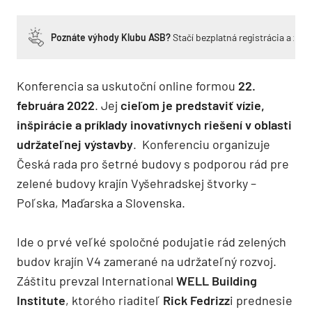
Poznáte výhody Klubu ASB?
Stačí bezplatná registrácia a zí
Konferencia sa uskutoční online
formou
22.
februára 2022
.
Jej
c
ieľom je predstaviť vízie,
inšpirácie a
príklady inovatívnych riešení v
oblasti
udržateľn
ej výstavby
.
Konferenciu
organizuje
Česká rada pro šetrné budovy
s
podporou rád pre
zelené budovy
krajín V
yšehradskej
štvorky
–
Poľska
,
Maďarska
a Slovenska
.
Ide o
prvé veľké spoločné podujatie rád zelených
b
u
dov
krajín V4
zameran
é
na udržateľný
rozvoj.
Záštitu prevzal International
WELL Building
Institute
, ktorého
riaditeľ
Rick Fedrizz
i
prednesie