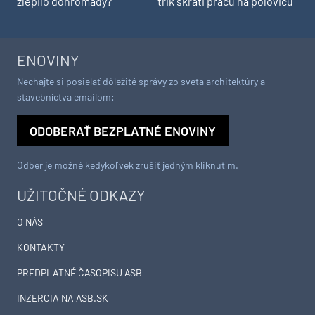
zlepilo dohromady?
trik skráti prácu na polovicu
ENOVINY
Nechajte si posielať dôležité správy zo sveta architektúry a
stavebníctva emailom:
ODOBERAŤ BEZPLATNÉ ENOVINY
Odber je možné kedykoľvek zrušiť jedným kliknutím.
UŽITOČNÉ ODKAZY
O NÁS
KONTAKTY
PREDPLATNÉ ČASOPISU ASB
INZERCIA NA ASB.SK