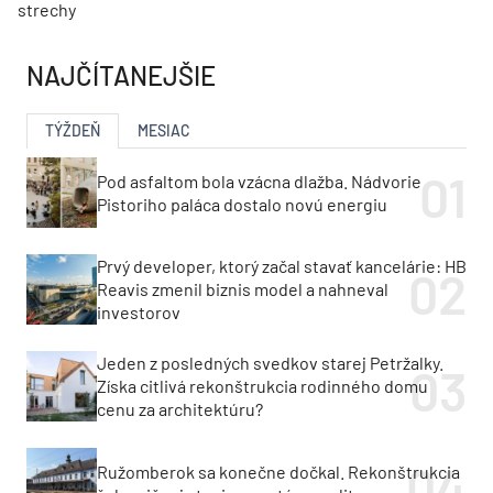
strechy
NAJČÍTANEJŠIE
TÝŽDEŇ
MESIAC
Pod asfaltom bola vzácna dlažba. Nádvorie
Pistoriho paláca dostalo novú energiu
Prvý developer, ktorý začal stavať kancelárie: HB
Reavis zmenil biznis model a nahneval
investorov
Jeden z posledných svedkov starej Petržalky.
Získa citlivá rekonštrukcia rodinného domu
cenu za architektúru?
Ružomberok sa konečne dočkal. Rekonštrukcia