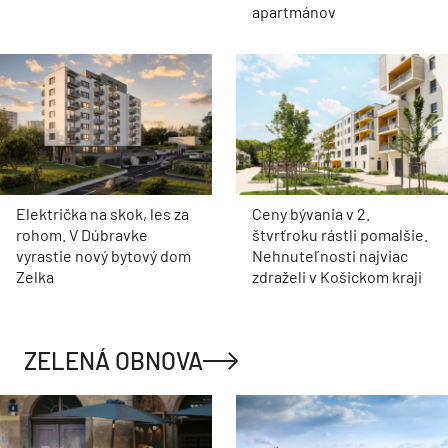
apartmánov
Električka na skok, les za
Ceny bývania v 2.
rohom. V Dúbravke
štvrťroku rástli pomalšie.
vyrastie nový bytový dom
Nehnuteľnosti najviac
Zelka
zdraželi v Košickom kraji
ZELENÁ OBNOVA