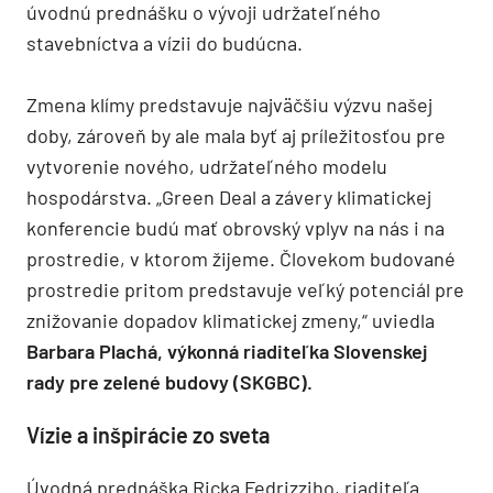
úvodnú prednášku o vývoji udržateľného
stavebníctva a vízii do b
udúcna.
Zmena klímy predstavuje najväčšiu výzvu našej
doby, zároveň by ale mala byť aj príležitosťou
pre
vytvorenie nového, udržateľného modelu
hospodárstva.
„
Green Deal a závery klimatickej
konferencie budú mať obrovský vplyv na nás i na
prostredie, v k
torom žijeme.
Človekom
budované
prostredie pritom predstavuje veľký potenciál pre
znižovanie dopadov klimatickej
zmeny,“
uviedla
Barbara Plachá, výkonná riaditeľka Slovenskej
rady pre zelené budovy
(SKGBC)
.
Vízie a
inšpirácie
zo sveta
Úvodná
prednáška Ricka Fedrizziho,
riaditeľa