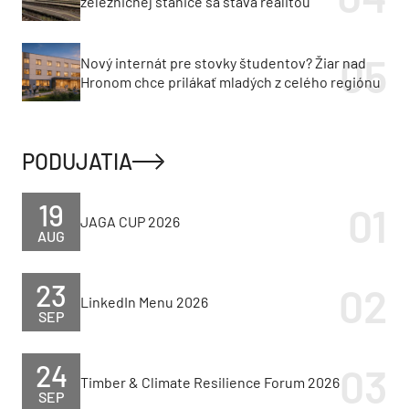
železničnej stanice sa stáva realitou
Nový internát pre stovky študentov? Žiar nad
Hronom chce prilákať mladých z celého regiónu
PODUJATIA
19
JAGA CUP 2026
AUG
23
LinkedIn Menu 2026
SEP
24
Timber & Climate Resilience Forum 2026
SEP