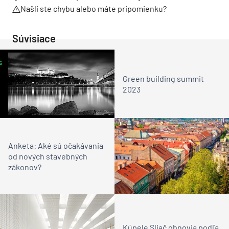
Našli ste chybu alebo máte pripomienku?
Súvisiace
Green building summit
2023
Anketa: Aké sú očakávania
od nových stavebných
zákonov?
Kúpele Sliač obnovia podľa