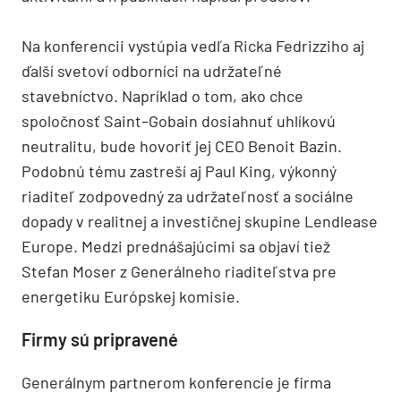
Na konferencii vystúp
ia
vedľa Ricka Fedrizziho
aj
ď
alš
í
svetov
í
odborní
ci
na udržateľné
stavebníctvo. Napríklad o tom, ako chce
spoločnosť Saint
–
Gobain dosiahnuť uhlíkovú
neutralitu,
bude hovoriť jej CEO Benoit Bazin.
Podobnú tému zastreší aj Paul King, výkonný
riaditeľ
zodpoved
ný za udržateľnosť a
sociálne
dopady v realitnej a
investičnej skupine Lendlease
Europe. Medzi prednášajúcimi sa objaví tiež
Stefan Moser z Generálneho riaditeľstva pr
e
energetiku Európskej komisie.
Firmy sú pripravené
Generálnym partnerom konferencie j
e firma