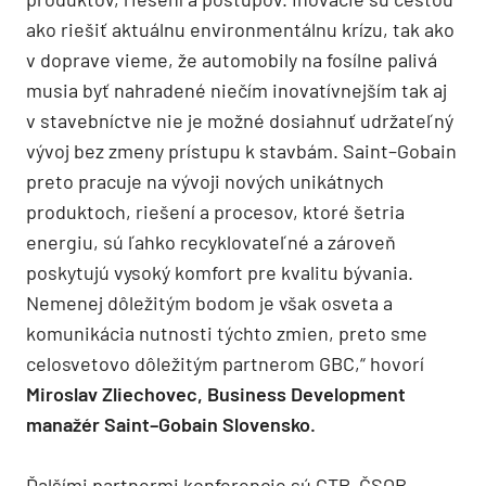
ako riešiť aktuálnu environmentálnu krízu, tak ako
v
doprave vieme, že automobily na
fosílne palivá
musia byť nahradené niečím inovatívnejším tak aj
v
stavebníctve nie je možné
dosiahnuť udržateľný
vývoj bez zmeny
prístupu k
stavbám.
Saint
–
Gobain
preto pracuje na vývoji
nových unikátnych
produktoch, riešení a
procesov, ktoré šetria
energiu, sú ľahko recyklovateľné
a
zároveň
poskytujú vysoký komfort pre kvalitu bývania.
Nemenej dôležitým bodom je však
osveta a
komuni
kácia nutnosti týchto zmien, preto sme
celosvetovo
dôležitým partnerom GB
C
,
“
hovorí
Miroslav Zliechovec
,
Business Development
manažér
Saint
–
Gobain
Slovensko
.
Ďalšími partnermi konferencie sú CTP,
ČSOB,