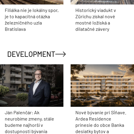
Filiálka nie je lokálny spor,
Historický viadukt v
je to kapacitná otázka
Zürichu získal nové
železničného uzla
mostné ložiská a
Bratislava
dilatačné závery
DEVELOPMENT
Ján Palenčár: Ak
Nové bývanie pri Sĺňave.
neurobíme zmeny, stále
Ardea Residence
budeme najhorší v
prinesie do obce Banka
dostupnosti bývania
desiatky bytov a