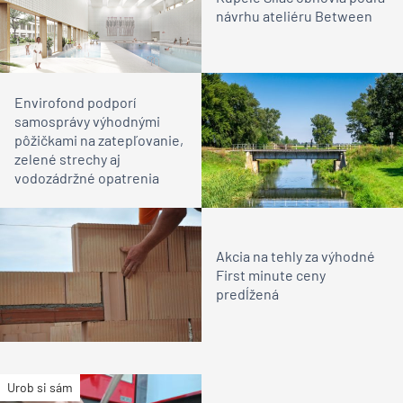
návrhu ateliéru Between
Envirofond podporí
samosprávy výhodnými
pôžičkami na zatepľovanie,
zelené strechy aj
vodozádržné opatrenia
Akcia na tehly za výhodné
First minute ceny
predĺžená
Urob si sám