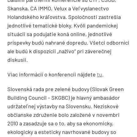
Skanska, CA IMMO, Velux a Veľvyslanectvo
Holandského
kráľovstva. Spoločnosti zastrešia
jednotlivé tematické bloky. Kvôli pandemickej
situácii sa podujatie koná online, jednotlivé
príspevky budú nahrané dopredu. Všetci
odborníci
ale
budú k
dispozícii „naživo“ pri záverečnej
diskusii.
Viac informácií o
konferencii nájdete
tu
.
Slovenská rada
pre zelené budovy
(
Slovak Green
Building Council
–
SKGBC
) je hlavný
ambasádor
udržateľnej výstavby na Slovensku.
Neziskové
občianske združenie bolo
založen
é
v
novembri
2010
a
zasadzuje
sa
o to, aby sa ekonomicky,
ekologicky a esteticky navrhované
budovy so