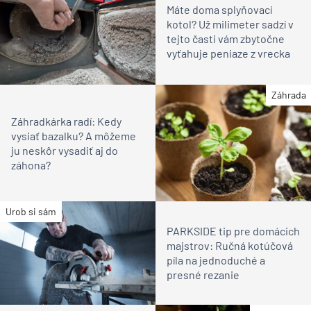
Máte doma splyňovací
kotol? Už milimeter sadzí v
tejto časti vám zbytočne
vyťahuje peniaze z vrecka
Záhrada
Záhradkárka radí: Kedy
vysiať bazalku? A môžeme
ju neskôr vysadiť aj do
záhona?
Urob si sám
PARKSIDE tip pre domácich
majstrov: Ručná kotúčová
píla na jednoduché a
presné rezanie