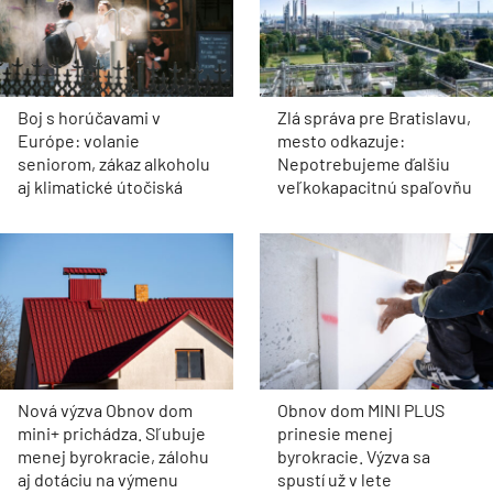
Boj s horúčavami v
Zlá správa pre Bratislavu,
Európe: volanie
mesto odkazuje:
seniorom, zákaz alkoholu
Nepotrebujeme ďalšiu
aj klimatické útočiská
veľkokapacitnú spaľovňu
Nová výzva Obnov dom
Obnov dom MINI PLUS
mini+ prichádza. Sľubuje
prinesie menej
menej byrokracie, zálohu
byrokracie. Výzva sa
aj dotáciu na výmenu
spustí už v lete