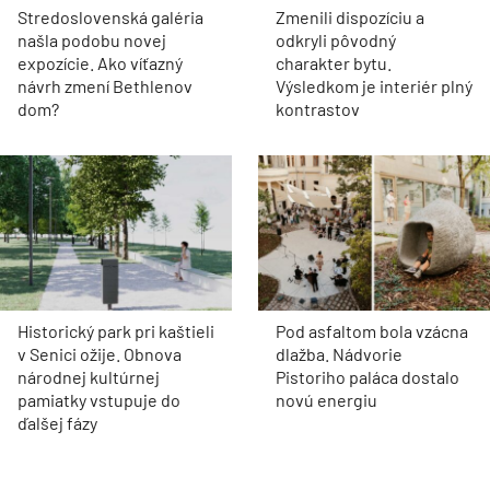
Stredoslovenská galéria
Zmenili dispozíciu a
našla podobu novej
odkryli pôvodný
expozície. Ako víťazný
charakter bytu.
návrh zmení Bethlenov
Výsledkom je interiér plný
dom?
kontrastov
Historický park pri kaštieli
Pod asfaltom bola vzácna
v Senici ožije. Obnova
dlažba. Nádvorie
národnej kultúrnej
Pistoriho paláca dostalo
pamiatky vstupuje do
novú energiu
ďalšej fázy