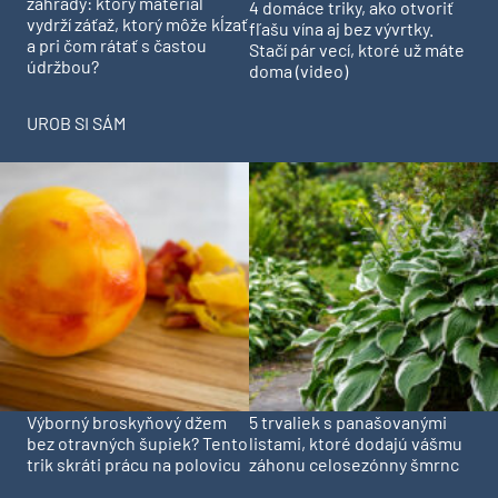
záhrady: ktorý materiál
4 domáce triky, ako otvoriť
vydrží záťaž, ktorý môže kĺzať
fľašu vína aj bez vývrtky.
a pri čom rátať s častou
Stačí pár vecí, ktoré už máte
údržbou?
doma (video)
UROB SI SÁM
Výborný broskyňový džem
5 trvaliek s panašovanými
bez otravných šupiek? Tento
listami, ktoré dodajú vášmu
trik skráti prácu na polovicu
záhonu celosezónny šmrnc