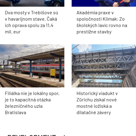
Dva mosty v Trebišove sú
Akadémia praxe v
v havarijnom stave. Čaká
spoločnosti Klimak: Zo
ich oprava spolu za 11,4
školských lavíc rovno na
mil. eur
prestížne stavby
Filiálka nie je lokálny spor,
Historický viadukt v
je to kapacitná otázka
Zürichu získal nové
železničného uzla
mostné ložiská a
Bratislava
dilatačné závery