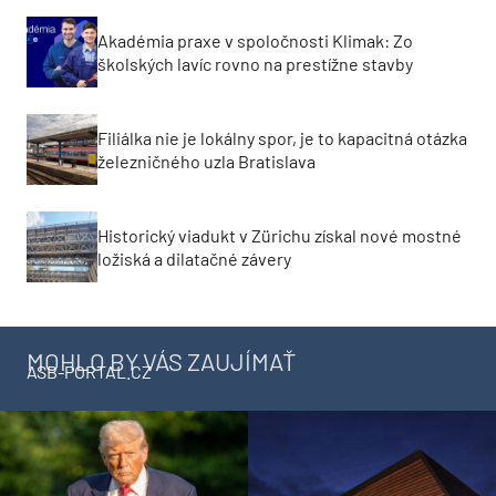
Akadémia praxe v spoločnosti Klimak: Zo
školských lavíc rovno na prestížne stavby
Filiálka nie je lokálny spor, je to kapacitná otázka
železničného uzla Bratislava
Historický viadukt v Zürichu získal nové mostné
ložiská a dilatačné závery
MOHLO BY VÁS ZAUJÍMAŤ
ASB-PORTAL.CZ