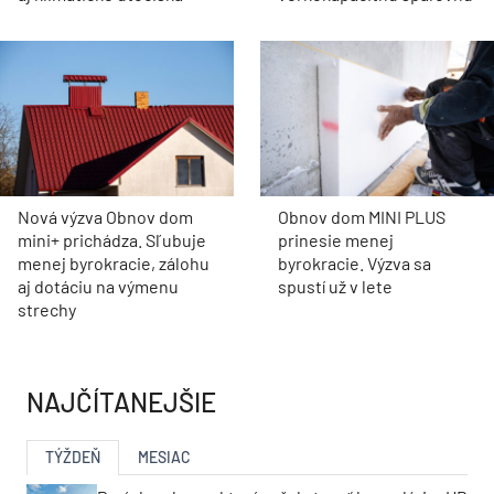
Nová výzva Obnov dom
Obnov dom MINI PLUS
mini+ prichádza. Sľubuje
prinesie menej
menej byrokracie, zálohu
byrokracie. Výzva sa
aj dotáciu na výmenu
spustí už v lete
strechy
NAJČÍTANEJŠIE
TÝŽDEŇ
MESIAC