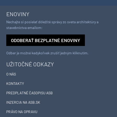
ENOVINY
Nechajte si posielať dôležité správy zo sveta architektúry a
stavebníctva emailom:
ODOBERAŤ BEZPLATNÉ ENOVINY
Odber je možné kedykoľvek zrušiť jedným kliknutím.
UŽITOČNÉ ODKAZY
O NÁS
KONTAKTY
PREDPLATNÉ ČASOPISU ASB
INZERCIA NA ASB.SK
PRÁVO NA OPRAVU