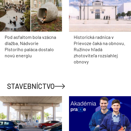
Pod asfaltom bola vzácna
Historická radnica v
dlažba. Nádvorie
Prievoze čaká na obnovu.
Pistoriho paláca dostalo
Ružinov hľadá
novú energiu
zhotoviteľa rozsiahlej
obnovy
STAVEBNÍCTVO