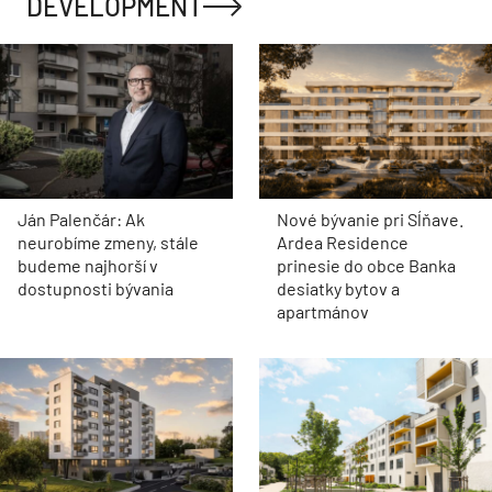
DEVELOPMENT
Ján Palenčár: Ak
Nové bývanie pri Sĺňave.
neurobíme zmeny, stále
Ardea Residence
budeme najhorší v
prinesie do obce Banka
dostupnosti bývania
desiatky bytov a
apartmánov