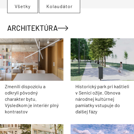
Všetky
Kolaudátor
ARCHITEKTÚRA
Zmenili dispozíciu a
Historický park pri kaštieli
odkryli pôvodný
v Senici ožije. Obnova
charakter bytu.
národnej kultúrnej
Výsledkom je interiér plný
pamiatky vstupuje do
kontrastov
ďalšej fázy