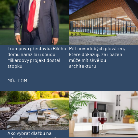
Trumpova přestavba Bílého
Pět novodobých plováren,
domu narazila u soudu.
které dokazují, že i bazén
Miliardový projekt dostal
může mít skvělou
stopku
architekturu
MÔJ DOM
Ako vybrať dlažbu na