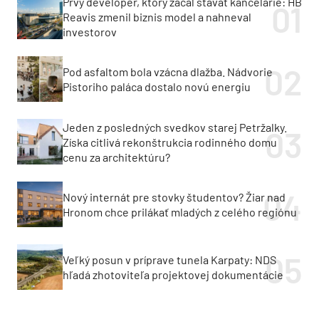
Prvý developer, ktorý začal stavať kancelárie: HB
Reavis zmenil biznis model a nahneval
investorov
Pod asfaltom bola vzácna dlažba. Nádvorie
Pistoriho paláca dostalo novú energiu
Jeden z posledných svedkov starej Petržalky.
Získa citlivá rekonštrukcia rodinného domu
cenu za architektúru?
Nový internát pre stovky študentov? Žiar nad
Hronom chce prilákať mladých z celého regiónu
Veľký posun v príprave tunela Karpaty: NDS
hľadá zhotoviteľa projektovej dokumentácie