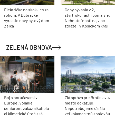
Električka na skok, les za
Ceny bývania v 2.
rohom. V Dúbravke
štvrťroku rástli pomalšie.
vyrastie nový bytový dom
Nehnuteľnosti najviac
Zelka
zdraželi v Košickom kraji
ZELENÁ OBNOVA
Boj s horúčavami v
Zlá správa pre Bratislavu,
Európe: volanie
mesto odkazuje:
seniorom, zákaz alkoholu
Nepotrebujeme ďalšiu
aj klimatické útočiská
veľkokapacitnú spaľovňu