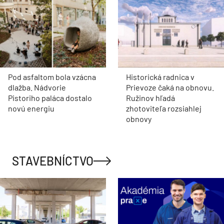
Pod asfaltom bola vzácna
Historická radnica v
dlažba. Nádvorie
Prievoze čaká na obnovu.
Pistoriho paláca dostalo
Ružinov hľadá
novú energiu
zhotoviteľa rozsiahlej
obnovy
STAVEBNÍCTVO