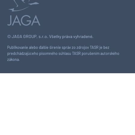
© JAGA GROUP, s.r.o. Všetky práva vyhradené.
Publikovanie alebo ďalšie šírenie správ zo zdrojov TASR je bez
predchádzajúceho písomného súhlasu TASR porušením autorského
zákona.