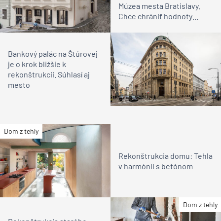
Múzea mesta Bratislavy.
Chce chrániť hodnoty
demokracie
Bankový palác na Štúrovej
je o krok bližšie k
rekonštrukcii. Súhlasí aj
mesto
Dom z tehly
Rekonštrukcia domu: Tehla
v harmónii s betónom
Dom z tehly