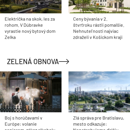
Električka na skok, les za
Ceny bývania v 2.
rohom. V Dúbravke
štvrťroku rástli pomalšie.
vyrastie nový bytový dom
Nehnuteľnosti najviac
Zelka
zdraželi v Košickom kraji
ZELENÁ OBNOVA
Boj s horúčavami v
Zlá správa pre Bratislavu,
Európe: volanie
mesto odkazuje:
seniorom, zákaz alkoholu
Nepotrebujeme ďalšiu