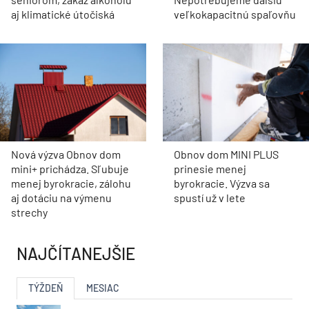
aj klimatické útočiská
veľkokapacitnú spaľovňu
Nová výzva Obnov dom
Obnov dom MINI PLUS
mini+ prichádza. Sľubuje
prinesie menej
menej byrokracie, zálohu
byrokracie. Výzva sa
aj dotáciu na výmenu
spustí už v lete
strechy
NAJČÍTANEJŠIE
TÝŽDEŇ
MESIAC