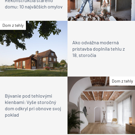
Rekonštrukcia starého
domu: 10 najväčších omylov
Dom z tehly
Ako odvážna moderná
prístavba doplnila tehlu z
18. storočia
Dom z tehly
Bývanie pod tehlovými
klenbami: Vyše storočný
dom odkryl pri obnove svoj
poklad