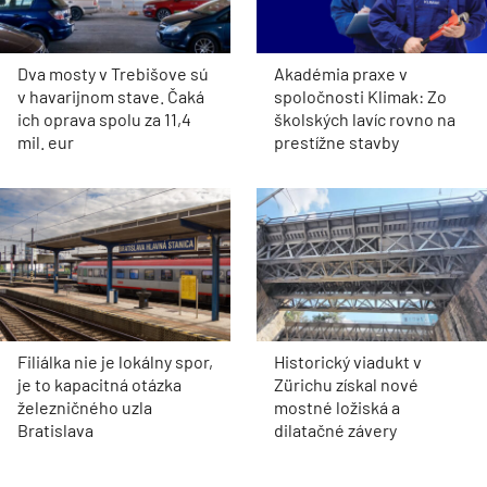
Dva mosty v Trebišove sú
Akadémia praxe v
v havarijnom stave. Čaká
spoločnosti Klimak: Zo
ich oprava spolu za 11,4
školských lavíc rovno na
mil. eur
prestížne stavby
Filiálka nie je lokálny spor,
Historický viadukt v
je to kapacitná otázka
Zürichu získal nové
železničného uzla
mostné ložiská a
Bratislava
dilatačné závery