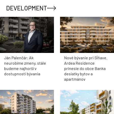
DEVELOPMENT
Ján Palenčár: Ak
Nové bývanie pri Sĺňave.
neurobíme zmeny, stále
Ardea Residence
budeme najhorší v
prinesie do obce Banka
dostupnosti bývania
desiatky bytov a
apartmánov