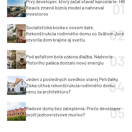
Prvý developer, ktorý začal stavať kancelárie: HB
Reavis zmenil biznis model a nahneval
investorov
Socialistická kocka v novom šate.
Rekonštrukcia rodinného domu vo Svätom Jure
otvorila dom krajine aj svetlu
Pod asfaltom bola vzácna dlažba. Nádvorie
Pistoriho paláca dostalo novú energiu
Jeden z posledných svedkov starej Petržalky.
Získa citlivá rekonštrukcia rodinného domu
cenu za architektúru?
Radové domy bez zateplenia: Prečo developer
zvolil jednovrstvové murivo?