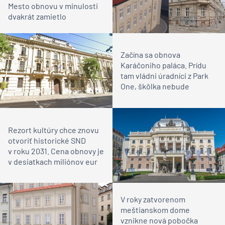
Mesto obnovu v minulosti
dvakrát zamietlo
Začína sa obnova
Karáčoniho paláca. Prídu
tam vládni úradníci z Park
One, škôlka nebude
Rezort kultúry chce znovu
otvoriť historické SND
v roku 2031. Cena obnovy je
v desiatkach miliónov eur
V roky zatvorenom
meštianskom dome
vznikne nová pobočka