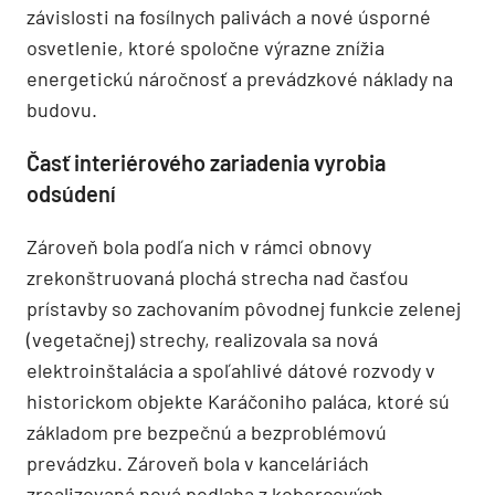
závislosti na fosílnych palivách a nové úsporné
osvetlenie, ktoré spoločne výrazne znížia
energetickú náročnosť a prevádzkové náklady na
budovu.
Časť interiérového zariadenia vyrobia
odsúdení
Zároveň bola podľa nich v rámci obnovy
zrekonštruovaná plochá strecha nad časťou
prístavby so zachovaním pôvodnej funkcie zelenej
(vegetačnej) strechy, realizovala sa nová
elektroinštalácia a spoľahlivé dátové rozvody v
historickom objekte Karáčoniho paláca, ktoré sú
základom pre bezpečnú a bezproblémovú
prevádzku. Zároveň bola v kanceláriách
zrealizovaná nová podlaha z kobercových