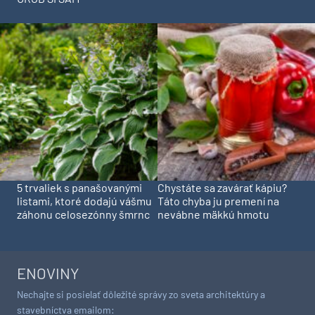
5 trvaliek s panašovanými
Chystáte sa zavárať kápiu?
listami, ktoré dodajú vášmu
Táto chyba ju premení na
záhonu celosezónny šmrnc
nevábne mäkkú hmotu
ENOVINY
Nechajte si posielať dôležité správy zo sveta architektúry a
stavebníctva emailom: