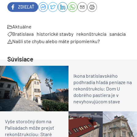
ZDIEĽAŤ
Aktuálne
Bratislava
historické stavby
rekonštrukcia
sanácia
Našli ste chybu alebo máte pripomienku?
Súvisiace
Ikona bratislavského
podhradia hľadá peniaze na
rekonštrukciu: Dom U
dobrého pastiera je v
nevyhovujúcom stave
Vyše storočný dom na
Palisádach môže prejsť
rekonštrukciou: Staré