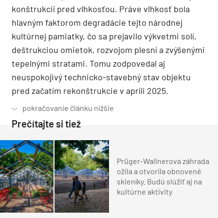
konštrukcií pred vlhkosťou. Práve vlhkosť bola
hlavným faktorom degradácie tejto národnej
kultúrnej pamiatky, čo sa prejavilo výkvetmi solí,
deštrukciou omietok, rozvojom plesní a zvýšenými
tepelnými stratami. Tomu zodpovedal aj
neuspokojivý technicko-stavebný stav objektu
pred začatím rekonštrukcie v apríli 2025.
Prečítajte si tiež
Prüger-Wallnerova záhrada
ožila a otvorila obnovené
skleníky. Budú slúžiť aj na
kultúrne aktivity