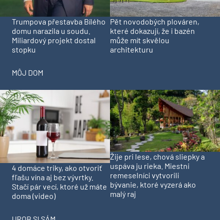
Trumpova přestavba Bílého
Pět novodobých plováren,
domu narazila u soudu.
které dokazují, že i bazén
Miliardový projekt dostal
může mít skvělou
stopku
architekturu
MÔJ DOM
Žije pri lese, chová sliepky a
uspáva ju rieka. Miestni
4 domáce triky, ako otvoriť
remeselníci vytvorili
fľašu vína aj bez vývrtky.
bývanie, ktoré vyzerá ako
Stačí pár vecí, ktoré už máte
malý raj
doma (video)
UROB SI SÁM