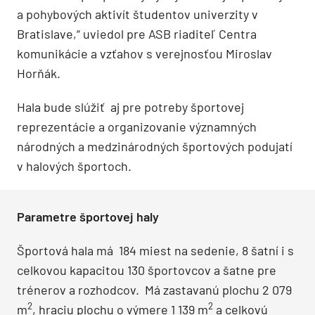
a pohybových aktivít študentov univerzity v
Bratislave,“ uviedol pre ASB riaditeľ Centra
komunikácie a vzťahov s verejnosťou Miroslav
Horňák.
Hala bude slúžiť aj pre potreby športovej
reprezentácie a organizovanie významných
národných a medzinárodných športových podujatí
v halových športoch.
Parametre športovej haly
Športová hala má 184 miest na sedenie, 8 šatní i s
celkovou kapacitou 130 športovcov a šatne pre
trénerov a rozhodcov. Má zastavanú plochu 2 079
2
2
m
, hraciu plochu o výmere 1 139 m
a celkovú