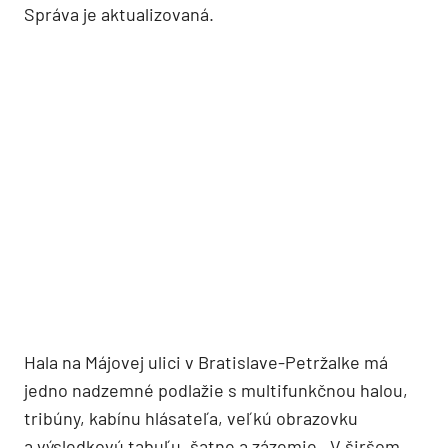
Správa je aktualizovaná.
Hala na Májovej ulici v Bratislave-Petržalke má
jedno nadzemné podlažie s multifunkčnou halou,
tribúny, kabínu hlásateľa, veľkú obrazovku
a výsledkovú tabuľu, šatne a zázemie. V širšom