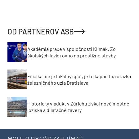
OD PARTNEROV ASB
Akadémia praxe v spoločnosti Klimak: Zo
školských lavíc rovno na prestížne stavby
Filiálka nie je lokálny spor, je to kapacitná otázka
železničného uzla Bratislava
Historický viadukt v Zürichu získal nové mostné
ložiská a dilatačné závery
MOHLO BY VÁS ZAUJÍMAŤ