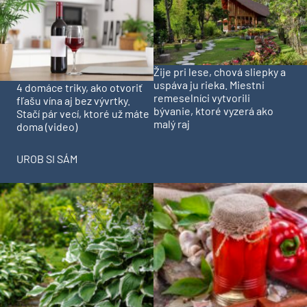
Žije pri lese, chová sliepky a
uspáva ju rieka. Miestni
4 domáce triky, ako otvoriť
remeselníci vytvorili
fľašu vína aj bez vývrtky.
bývanie, ktoré vyzerá ako
Stačí pár vecí, ktoré už máte
malý raj
doma (video)
UROB SI SÁM