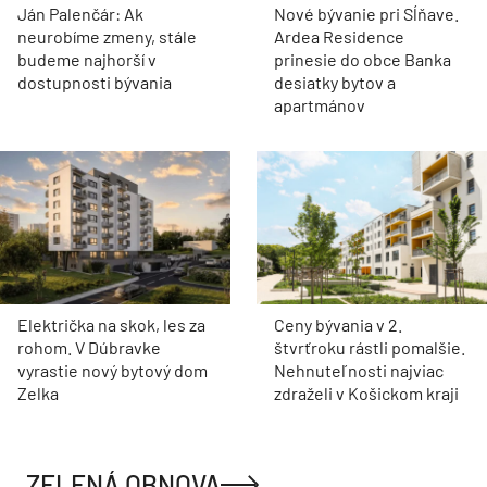
Ján Palenčár: Ak
Nové bývanie pri Sĺňave.
neurobíme zmeny, stále
Ardea Residence
budeme najhorší v
prinesie do obce Banka
dostupnosti bývania
desiatky bytov a
apartmánov
Električka na skok, les za
Ceny bývania v 2.
rohom. V Dúbravke
štvrťroku rástli pomalšie.
vyrastie nový bytový dom
Nehnuteľnosti najviac
Zelka
zdraželi v Košickom kraji
ZELENÁ OBNOVA