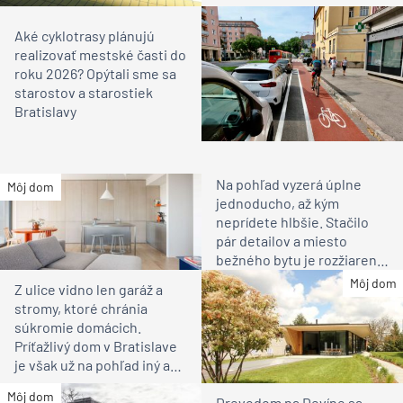
Aké cyklotrasy plánujú
realizovať mestské časti do
roku 2026? Opýtali sme sa
starostov a starostiek
Bratislavy
Na pohľad vyzerá úplne
Môj dom
jednoducho, až kým
neprídete hlbšie. Stačilo
pár detailov a miesto
bežného bytu je rozžiarené
bývanie pre rodinu
Môj dom
Z ulice vidno len garáž a
stromy, ktoré chránia
súkromie domácich.
Príťažlivý dom v Bratislave
je však už na pohľad iný ako
susedia
Môj dom
Drevodom na Devíne sa