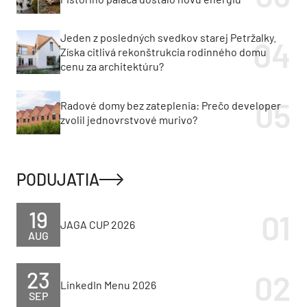
Jeden z posledných svedkov starej Petržalky.
Získa citlivá rekonštrukcia rodinného domu
cenu za architektúru?
Radové domy bez zateplenia: Prečo developer
zvolil jednovrstvové murivo?
PODUJATIA
19
JAGA CUP 2026
AUG
23
LinkedIn Menu 2026
SEP