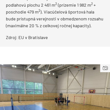
2
2
podlahovú plochu 2 461 m
(prízemie 1 982 m
+
2
poschodie 479 m
). Viacúčelová športová hala
bude prístupná verejnosti v obmedzenom rozsahu
(maximálne 20 % z celkovej ročnej kapacity).
Zdroj: EU v Bratislave