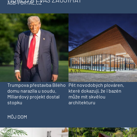
ASB-PORTAL.CZ
Trumpova přestavba Bílého
Pět novodobých plováren,
domu narazila u soudu.
které dokazují, že i bazén
Miliardový projekt dostal
může mít skvělou
stopku
architekturu
MÔJ DOM