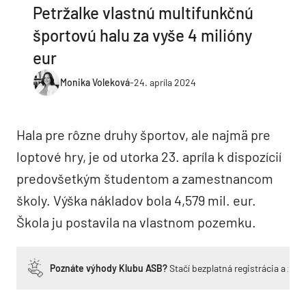
Petržalke vlastnú multifunkčnú
športovú halu za vyše 4 milióny
eur
Monika Voleková
-
24. apríla 2024
Hala pre rôzne druhy športov, ale najmä pre
loptové hry, je od utorka 23. apríla k dispozícií
predovšetkým študentom a zamestnancom
školy. Výška nákladov bola 4,579 mil. eur.
Škola ju postavila na vlastnom pozemku.
Poznáte výhody Klubu ASB?
Stačí bezplatná registrácia a zí