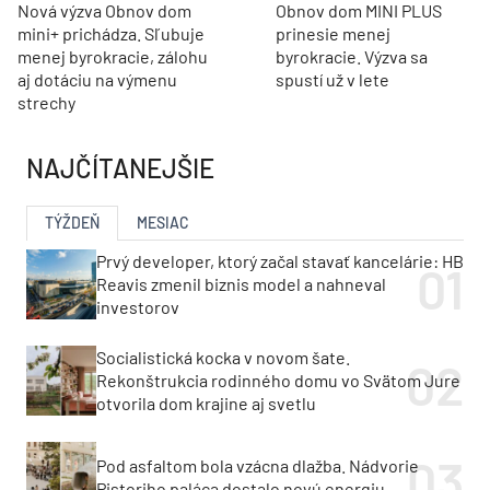
Nová výzva Obnov dom
Obnov dom MINI PLUS
mini+ prichádza. Sľubuje
prinesie menej
menej byrokracie, zálohu
byrokracie. Výzva sa
aj dotáciu na výmenu
spustí už v lete
strechy
NAJČÍTANEJŠIE
TÝŽDEŇ
MESIAC
Prvý developer, ktorý začal stavať kancelárie: HB
Reavis zmenil biznis model a nahneval
investorov
Socialistická kocka v novom šate.
Rekonštrukcia rodinného domu vo Svätom Jure
otvorila dom krajine aj svetlu
Pod asfaltom bola vzácna dlažba. Nádvorie
Pistoriho paláca dostalo novú energiu