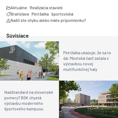
Aktuálne
Realizácia stavieb
Bratislava
Petržalka
športoviská
Našli ste chybu alebo máte pripomienku?
Súvisiace
Petržalka ukazuje, že sa to
dá: Mestská časť začala s
výstavbou novej
multifunkčnej haly
Nadštandard na slovenské
pomery? BSK chystá
výstavbu moderného
športového kampusu