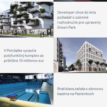
Developer chce do leta
požiadať o územné
rozhodnutie pre upravený
Green Park
V Petržalke vyrastie
polyfunkčný komplex za
približne 10 miliónov eur
Bratislava začala s obnovou
bazéna na Pasienkoch