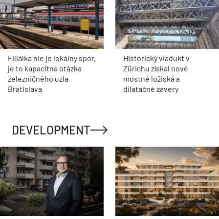
Filiálka nie je lokálny spor,
Historický viadukt v
je to kapacitná otázka
Zürichu získal nové
železničného uzla
mostné ložiská a
Bratislava
dilatačné závery
DEVELOPMENT