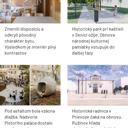
Zmenili dispozíciu a
Historický park pri kaštieli
odkryli pôvodný
v Senici ožije. Obnova
charakter bytu.
národnej kultúrnej
Výsledkom je interiér plný
pamiatky vstupuje do
kontrastov
ďalšej fázy
Pod asfaltom bola vzácna
Historická radnica v
dlažba. Nádvorie
Prievoze čaká na obnovu.
Pistoriho paláca dostalo
Ružinov hľadá