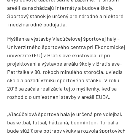
areáli sa nachádzajú internáty a budova školy.
Športový stánok je určený pre národné a niektoré
medzinárodné podujatia.
Myšlienka výstavby Viacúčelovej športovej haly –
Univerzitného športového centra pri Ekonomickej
univerzite (EU) v Bratislave existovala už pri
projektovaní a výstavbe areálu školy v Bratislave-
Petržalke v 80. rokoch minulého storočia, uviedla
škola a pozadí vzniku športového stánku. V roku
2019 sa začala realizácia tejto myšlienky, keď sa
rozhodlo o umiestnení stavby v areáli EUBA.
„Viacúčelová športová hala je určená pre volejbal,
basketbal, futsal, hádzaná, bedminton, florbal a
bude slúžiť pre potreby výuky a rozvoja športových