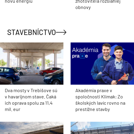
novú energiu
zhotoviteľa rozsiahlej
obnovy
STAVEBNÍCTVO
Dva mosty v Trebišove sú
Akadémia praxe v
v havarijnom stave. Čaká
spoločnosti Klimak: Zo
ich oprava spolu za 11,4
školských lavíc rovno na
mil. eur
prestížne stavby