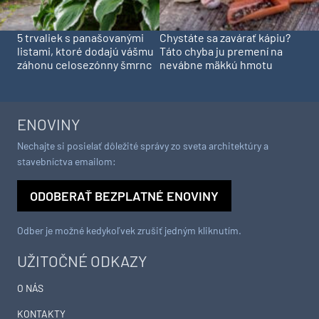
5 trvaliek s panašovanými
Chystáte sa zavárať kápiu?
listami, ktoré dodajú vášmu
Táto chyba ju premení na
záhonu celosezónny šmrnc
nevábne mäkkú hmotu
ENOVINY
Nechajte si posielať dôležité správy zo sveta architektúry a
stavebníctva emailom:
ODOBERAŤ BEZPLATNÉ ENOVINY
Odber je možné kedykoľvek zrušiť jedným kliknutím.
UŽITOČNÉ ODKAZY
O NÁS
KONTAKTY