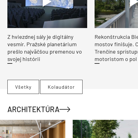
Z hviezdnej sály je digitálny
Rekonštrukcia Bi
vesmír. Pražské planetárium
mostov finišuje. 
prešlo najväčšou premenou vo
Trenčíne sprístup
svojej histórii
motoristom o pol 
Všetky
Kolaudátor
ARCHITEKTÚRA