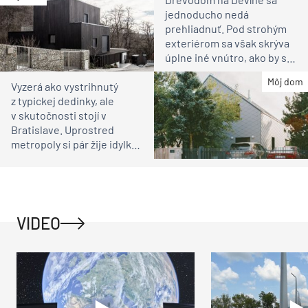
jednoducho nedá
prehliadnuť. Pod strohým
exteriérom sa však skrýva
úplne iné vnútro, ako by ste
čakali
Môj dom
Vyzerá ako vystrihnutý
z typickej dedinky, ale
v skutočnosti stojí v
Bratislave. Uprostred
metropoly si pár žije idylku
ako na vidieku
VIDEO