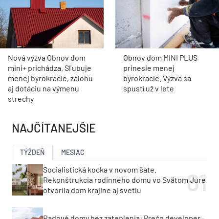
Nová výzva Obnov dom
Obnov dom MINI PLUS
mini+ prichádza. Sľubuje
prinesie menej
menej byrokracie, zálohu
byrokracie. Výzva sa
aj dotáciu na výmenu
spustí už v lete
strechy
NAJČÍTANEJŠIE
TÝŽDEŇ
MESIAC
Socialistická kocka v novom šate.
Rekonštrukcia rodinného domu vo Svätom Jure
otvorila dom krajine aj svetlu
Radové domy bez zateplenia: Prečo developer