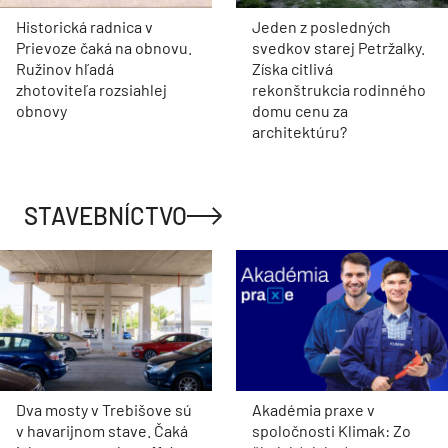
Historická radnica v
Jeden z posledných
Prievoze čaká na obnovu.
svedkov starej Petržalky.
Ružinov hľadá
Získa citlivá
zhotoviteľa rozsiahlej
rekonštrukcia rodinného
obnovy
domu cenu za
architektúru?
STAVEBNÍCTVO
Dva mosty v Trebišove sú
Akadémia praxe v
v havarijnom stave. Čaká
spoločnosti Klimak: Zo