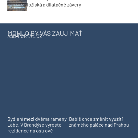
ložiská a dilatačné závery
MOHLO BY VÁS ZAUJÍMAŤ
ASB-PORTAL.CZ
Bydlení mezi dvěma rameny
Babiš chce změnit využití
Labe. V Brandýse vyroste
známého paláce nad Prahou
rezidence na ostrově