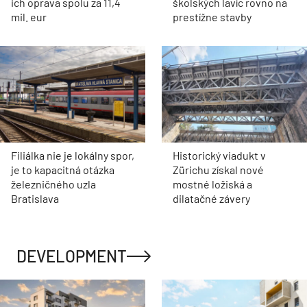
ich oprava spolu za 11,4
školských lavíc rovno na
mil. eur
prestížne stavby
Filiálka nie je lokálny spor,
Historický viadukt v
je to kapacitná otázka
Zürichu získal nové
železničného uzla
mostné ložiská a
Bratislava
dilatačné závery
DEVELOPMENT