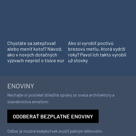
Chystáte sa zatepľovať
Ako si vyrobiť poctivú
alebo meniť kotol? Návod,
brezovú metlu, ktorá vydrží
ako v nových dotačných
roky? Pavol ich takto vyrobil
výzvach neprísť o tisíce eur
už stovky
ENOVINY
Nechajte si posielať dôležité správy zo sveta architektúry a
stavebníctva emailom:
ODOBERAŤ BEZPLATNÉ ENOVINY
Odber je možné kedykoľvek zrušiť jedným kliknutím.