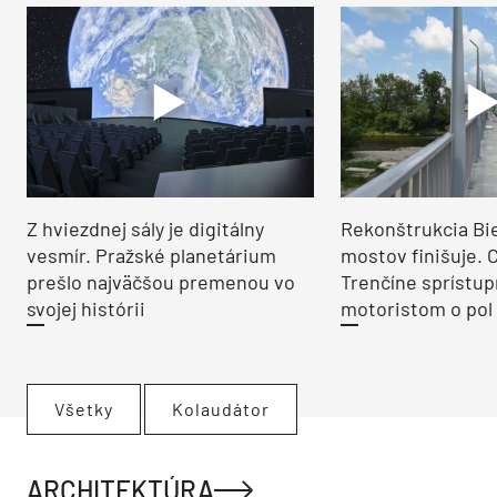
Z hviezdnej sály je digitálny
Rekonštrukcia Bi
vesmír. Pražské planetárium
mostov finišuje. 
prešlo najväčšou premenou vo
Trenčíne sprístup
svojej histórii
motoristom o pol 
Všetky
Kolaudátor
ARCHITEKTÚRA