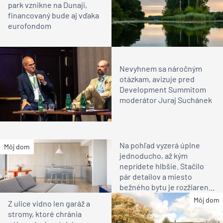
park vznikne na Dunaji,
financovaný bude aj vďaka
eurofondom
Nevyhnem sa náročným
otázkam, avizuje pred
Development Summitom
moderátor Juraj Suchánek
Na pohľad vyzerá úplne
Môj dom
jednoducho, až kým
neprídete hlbšie. Stačilo
pár detailov a miesto
bežného bytu je rozžiarené
bývanie pre rodinu
Môj dom
Z ulice vidno len garáž a
stromy, ktoré chránia