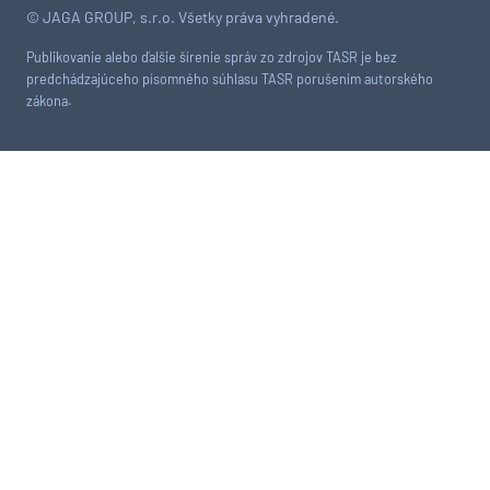
© JAGA GROUP, s.r.o. Všetky práva vyhradené.
Publikovanie alebo ďalšie šírenie správ zo zdrojov TASR je bez
predchádzajúceho písomného súhlasu TASR porušením autorského
zákona.