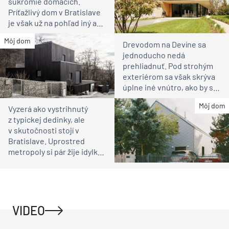
súkromie domácich.
Príťažlivý dom v Bratislave
je však už na pohľad iný ako
susedia
Môj dom
Drevodom na Devíne sa
jednoducho nedá
prehliadnuť. Pod strohým
exteriérom sa však skrýva
úplne iné vnútro, ako by ste
čakali
Môj dom
Vyzerá ako vystrihnutý
z typickej dedinky, ale
v skutočnosti stojí v
Bratislave. Uprostred
metropoly si pár žije idylku
ako na vidieku
VIDEO