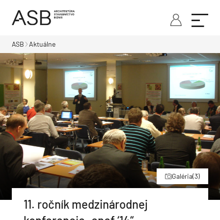
ASB
Aktuálne
Galéria
(3)
11. ročník medzinárodnej