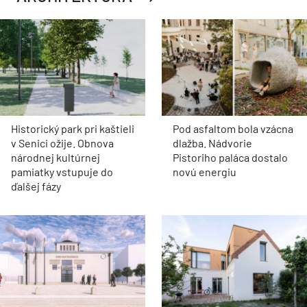
Historický park pri kaštieli
Pod asfaltom bola vzácna
v Senici ožije. Obnova
dlažba. Nádvorie
národnej kultúrnej
Pistoriho paláca dostalo
pamiatky vstupuje do
novú energiu
ďalšej fázy