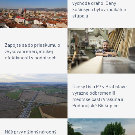
východe draho. Ceny
košických bytov radikálne
stúpajú
Zapojte sa do prieskumu o
zvyšovaní energetickej
efektívnosti v podnikoch
Úseky D4 a R7 v Bratislave
výrazne odbremenili
mestské časti Vrakuňa a
Podunajské Biskupice
Náš prvý nížinný národný