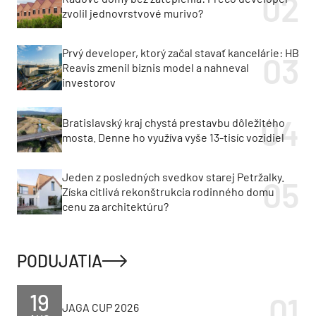
zvolil jednovrstvové murivo?
Prvý developer, ktorý začal stavať kancelárie: HB
Reavis zmenil biznis model a nahneval
investorov
Bratislavský kraj chystá prestavbu dôležitého
mosta. Denne ho využíva vyše 13-tisíc vozidiel
Jeden z posledných svedkov starej Petržalky.
Získa citlivá rekonštrukcia rodinného domu
cenu za architektúru?
PODUJATIA
19
JAGA CUP 2026