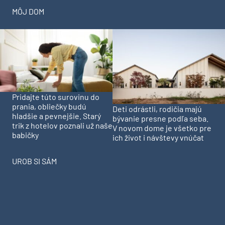
MÔJ DOM
Pridajte túto surovinu do
prania, obliečky budú
Deti odrástli, rodičia majú
hladšie a pevnejšie. Starý
bývanie presne podľa seba.
trik z hotelov poznali už naše
V novom dome je všetko pre
babičky
ich život i návštevy vnúčat
UROB SI SÁM