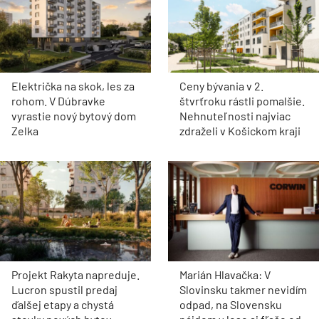
Električka na skok, les za
Ceny bývania v 2.
rohom. V Dúbravke
štvrťroku rástli pomalšie.
vyrastie nový bytový dom
Nehnuteľnosti najviac
Zelka
zdraželi v Košickom kraji
Projekt Rakyta napreduje.
Marián Hlavačka: V
Lucron spustil predaj
Slovinsku takmer nevidím
ďalšej etapy a chystá
odpad, na Slovensku