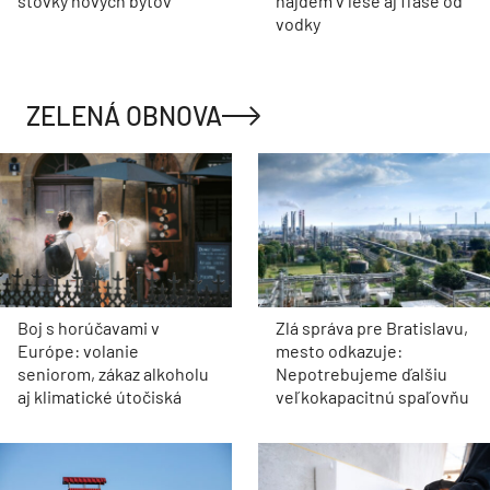
stovky nových bytov
nájdem v lese aj fľaše od
vodky
ZELENÁ OBNOVA
Boj s horúčavami v
Zlá správa pre Bratislavu,
Európe: volanie
mesto odkazuje:
seniorom, zákaz alkoholu
Nepotrebujeme ďalšiu
aj klimatické útočiská
veľkokapacitnú spaľovňu