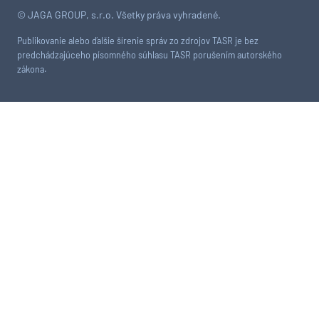
© JAGA GROUP, s.r.o. Všetky práva vyhradené.
Publikovanie alebo ďalšie šírenie správ zo zdrojov TASR je bez
predchádzajúceho písomného súhlasu TASR porušením autorského
zákona.