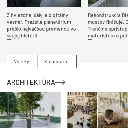
Z hviezdnej sály je digitálny
Rekonštrukcia Bi
vesmír. Pražské planetárium
mostov finišuje. 
prešlo najväčšou premenou vo
Trenčíne sprístup
svojej histórii
motoristom o pol 
Všetky
Kolaudátor
ARCHITEKTÚRA