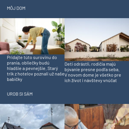
MÔJ DOM
Pridajte túto surovinu do
prania, obliečky budú
Deti odrástli, rodičia majú
hladšie a pevnejšie. Starý
bývanie presne podľa seba.
trik z hotelov poznali už naše
V novom dome je všetko pre
babičky
ich život i návštevy vnúčat
UROB SI SÁM