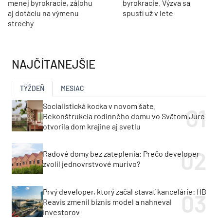
menej byrokracie, zálohu
byrokracie. Výzva sa
aj dotáciu na výmenu
spustí už v lete
strechy
NAJČÍTANEJŠIE
TÝŽDEŇ
MESIAC
Socialistická kocka v novom šate.
Rekonštrukcia rodinného domu vo Svätom Jure
otvorila dom krajine aj svetlu
Radové domy bez zateplenia: Prečo developer
zvolil jednovrstvové murivo?
Prvý developer, ktorý začal stavať kancelárie: HB
Reavis zmenil biznis model a nahneval
investorov