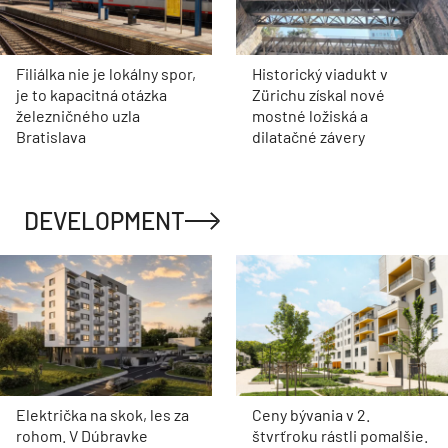
Filiálka nie je lokálny spor,
Historický viadukt v
je to kapacitná otázka
Zürichu získal nové
železničného uzla
mostné ložiská a
Bratislava
dilatačné závery
DEVELOPMENT
Električka na skok, les za
Ceny bývania v 2.
rohom. V Dúbravke
štvrťroku rástli pomalšie.