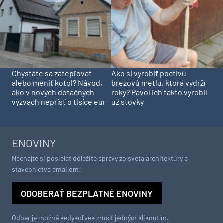
Chystáte sa zatepľovať
Ako si vyrobiť poctivú
alebo meniť kotol? Návod,
brezovú metlu, ktorá vydrží
ako v nových dotačných
roky? Pavol ich takto vyrobil
výzvach neprísť o tisíce eur
už stovky
ENOVINY
Nechajte si posielať dôležité správy zo sveta architektúry a
stavebníctva emailom:
ODOBERAŤ BEZPLATNÉ ENOVINY
Odber je možné kedykoľvek zrušiť jedným kliknutím.