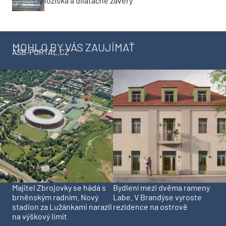
ložiská a dilatačné závery
MOHLO BY VÁS ZAUJÍMAŤ
ASB-PORTAL.CZ
Majitel Zbrojovky se hádá s
Bydlení mezi dvěma rameny
brněnským radním. Nový
Labe. V Brandýse vyroste
stadion za Lužánkami narazil
rezidence na ostrově
na výškový limit