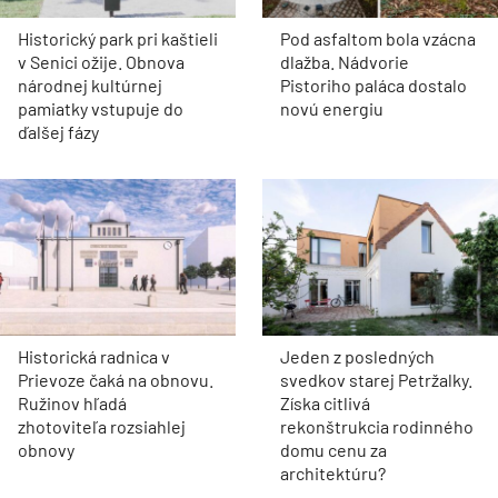
Historický park pri kaštieli
Pod asfaltom bola vzácna
v Senici ožije. Obnova
dlažba. Nádvorie
národnej kultúrnej
Pistoriho paláca dostalo
pamiatky vstupuje do
novú energiu
ďalšej fázy
Historická radnica v
Jeden z posledných
Prievoze čaká na obnovu.
svedkov starej Petržalky.
Ružinov hľadá
Získa citlivá
zhotoviteľa rozsiahlej
rekonštrukcia rodinného
obnovy
domu cenu za
architektúru?