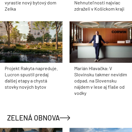
vyrastie nový bytový dom
Nehnuteľnosti najviac
Zelka
zdraželi v Košickom kraji
Projekt Rakyta napreduje.
Marián Hlavačka: V
Lucron spustil predaj
Slovinsku takmer nevidím
ďalšej etapy a chystá
odpad, na Slovensku
stovky nových bytov
nájdem v lese aj fľaše od
vodky
ZELENÁ OBNOVA