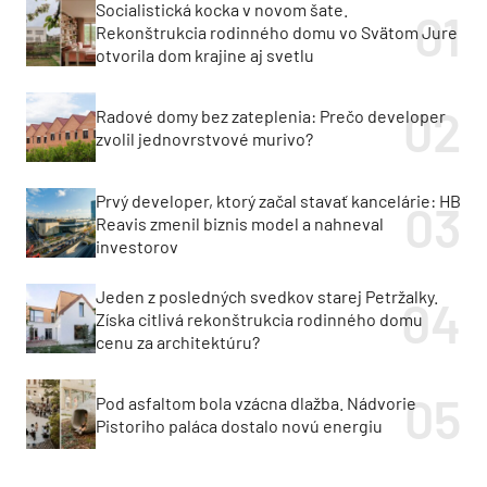
Socialistická kocka v novom šate.
Rekonštrukcia rodinného domu vo Svätom Jure
otvorila dom krajine aj svetlu
Radové domy bez zateplenia: Prečo developer
zvolil jednovrstvové murivo?
Prvý developer, ktorý začal stavať kancelárie: HB
Reavis zmenil biznis model a nahneval
investorov
Jeden z posledných svedkov starej Petržalky.
Získa citlivá rekonštrukcia rodinného domu
cenu za architektúru?
Pod asfaltom bola vzácna dlažba. Nádvorie
Pistoriho paláca dostalo novú energiu