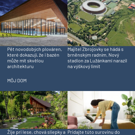
Pět novodobých plováren,
Majitel Zbrojovky se hádá s
které dokazují, že i bazén
brněnským radním. Nový
může mít skvělou
stadion za Lužánkami narazil
architekturu
na výškový limit
MÔJ DOM
Pridajte túto surovinu do
Žije pri lese, chová sliepky a