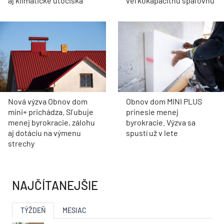
aj klimatické útočiská
veľkokapacitnú spaľovňu
Nová výzva Obnov dom
Obnov dom MINI PLUS
mini+ prichádza. Sľubuje
prinesie menej
menej byrokracie, zálohu
byrokracie. Výzva sa
aj dotáciu na výmenu
spustí už v lete
strechy
NAJČÍTANEJŠIE
TÝŽDEŇ
MESIAC