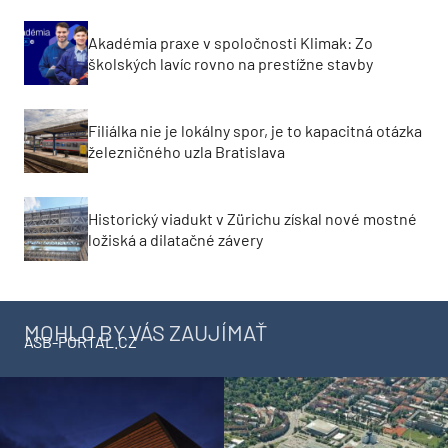
Akadémia praxe v spoločnosti Klimak: Zo
školských lavíc rovno na prestížne stavby
Filiálka nie je lokálny spor, je to kapacitná otázka
železničného uzla Bratislava
Historický viadukt v Zürichu získal nové mostné
ložiská a dilatačné závery
MOHLO BY VÁS ZAUJÍMAŤ
ASB-PORTAL.CZ