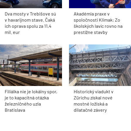
Dva mosty v Trebišove sú
Akadémia praxe v
v havarijnom stave. Čaká
spoločnosti Klimak: Zo
ich oprava spolu za 11,4
školských lavíc rovno na
mil. eur
prestížne stavby
Filiálka nie je lokálny spor,
Historický viadukt v
je to kapacitná otázka
Zürichu získal nové
železničného uzla
mostné ložiská a
Bratislava
dilatačné závery