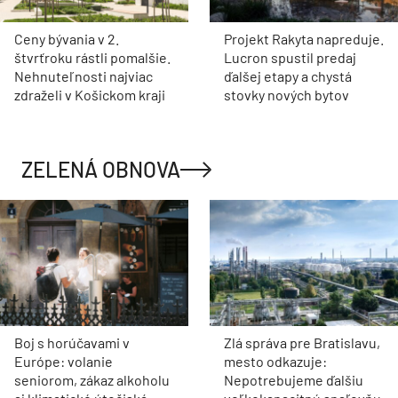
Ceny bývania v 2.
Projekt Rakyta napreduje.
štvrťroku rástli pomalšie.
Lucron spustil predaj
Nehnuteľnosti najviac
ďalšej etapy a chystá
zdraželi v Košickom kraji
stovky nových bytov
ZELENÁ OBNOVA
Boj s horúčavami v
Zlá správa pre Bratislavu,
Európe: volanie
mesto odkazuje:
seniorom, zákaz alkoholu
Nepotrebujeme ďalšiu