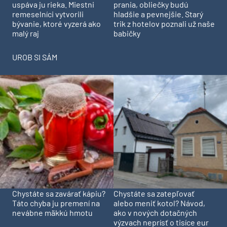
prania, obliečky budú
uspáva ju rieka. Miestni
hladšie a pevnejšie. Starý
remeselníci vytvorili
trik z hotelov poznali už naše
bývanie, ktoré vyzerá ako
babičky
malý raj
UROB SI SÁM
Chystáte sa zavárať kápiu?
Chystáte sa zatepľovať
Táto chyba ju premení na
alebo meniť kotol? Návod,
nevábne mäkkú hmotu
ako v nových dotačných
výzvach neprísť o tisíce eur