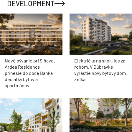
DEVELOPMENT
Nové bývanie pri Sĺňave.
Električka na skok, les za
Ardea Residence
rohom. V Dúbravke
prinesie do obce Banka
vyrastie nový bytový dom
desiatky bytov a
Zelka
apartmánov