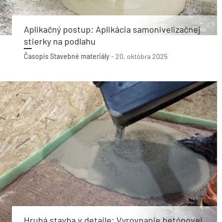
Aplikačný postup: Aplikácia samonivelizačnej
stierky na podlahu
Časopis Stavebné materiály
-
20. októbra 2025
Hrubá stavba v detaile: Vyrovnanie betónovej