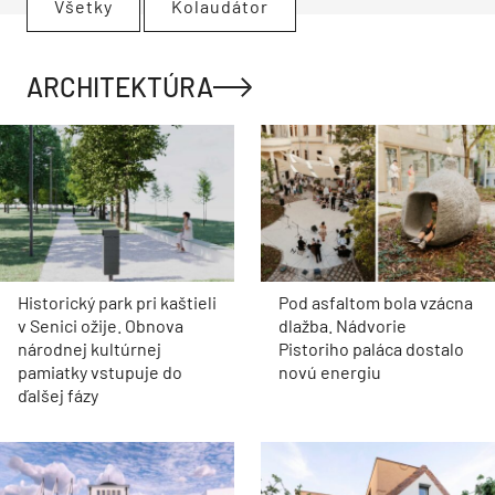
Všetky
Kolaudátor
ARCHITEKTÚRA
Historický park pri kaštieli
Pod asfaltom bola vzácna
v Senici ožije. Obnova
dlažba. Nádvorie
národnej kultúrnej
Pistoriho paláca dostalo
pamiatky vstupuje do
novú energiu
ďalšej fázy