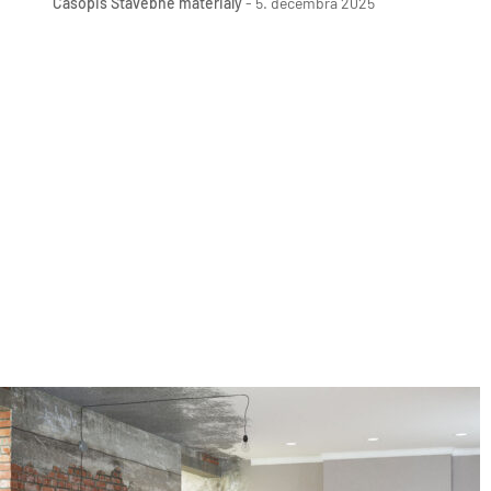
Časopis Stavebné materiály
-
5. decembra 2025