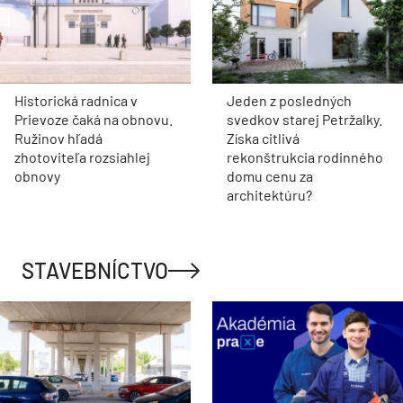
Historická radnica v
Jeden z posledných
Prievoze čaká na obnovu.
svedkov starej Petržalky.
Ružinov hľadá
Získa citlivá
zhotoviteľa rozsiahlej
rekonštrukcia rodinného
obnovy
domu cenu za
architektúru?
STAVEBNÍCTVO