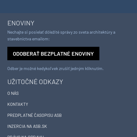
ENOVINY
Nechajte si posielať dôležité správy zo sveta architektúry a
stavebníctva emailom:
ODOBERAŤ BEZPLATNÉ ENOVINY
Odber je možné kedykoľvek zrušiť jedným kliknutím.
UŽITOČNÉ ODKAZY
O NÁS
KONTAKTY
PREDPLATNÉ ČASOPISU ASB
INZERCIA NA ASB.SK