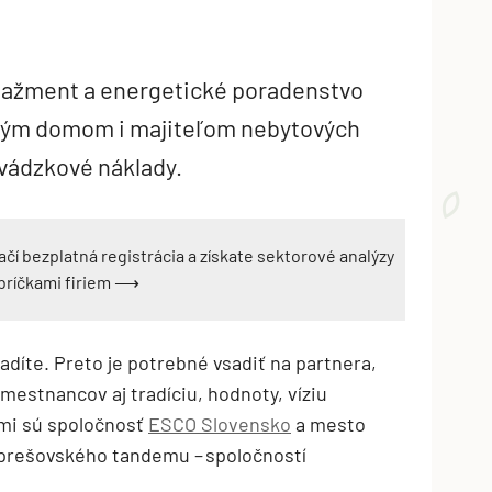
nažment a energetické poradenstvo
ovým domom i majiteľom nebytových
evádzkové náklady.
ačí bezplatná registrácia a získate sektorové analýzy
ebríčkami firiem ⟶
radíte. Preto je potrebné vsadiť na partnera,
estnancov aj tradíciu, hodnoty, víziu
ými sú spoločnosť
ESCO Slovensko
a mesto
 prešovského tandemu – spoločností