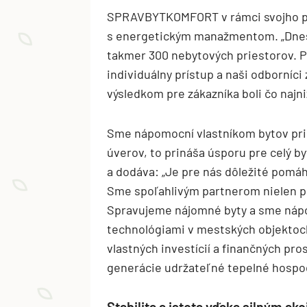
SPRAVBYTKOMFORT v rámci svojho por
s energetickým manažmentom. „Dnes 
takmer 300 nebytových priestorov. 
individuálny prístup a naši odborníci
výsledkom pre zákazníka boli čo najni
Sme nápomocní vlastníkom bytov pri 
úverov, to prináša úsporu pre celý b
a dodáva: „Je pre nás dôležité pomáh
Sme spoľahlivým partnerom nielen pr
Spravujeme nájomné byty a sme nápo
technológiami v mestských objekto
vlastných investícií a finančných p
generácie udržateľné tepelné hospo