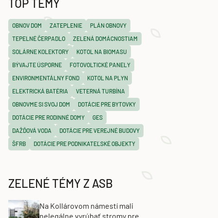
TOP TÉMY
OBNOV DOM
ZATEPLENIE
PLÁN OBNOVY
TEPELNÉ ČERPADLO
ZELENÁ DOMÁCNOSTIAM
SOLÁRNE KOLEKTORY
KOTOL NA BIOMASU
BÝVAJTE ÚSPORNE
FOTOVOLTICKÉ PANELY
ENVIRONMENTÁLNY FOND
KOTOL NA PLYN
ELEKTRICKÁ BATÉRIA
VETERNÁ TURBÍNA
OBNOVME SI SVOJ DOM
DOTÁCIE PRE BYTOVKY
DOTÁCIE PRE RODINNÉ DOMY
GES
DAŽĎOVÁ VODA
DOTÁCIE PRE VEREJNÉ BUDOVY
ŠFRB
DOTÁCIE PRE PODNIKATEĽSKÉ OBJEKTY
ZELENÉ TÉMY Z ASB
Na Kollárovom námestí mali
nelegálne vyrúbať stromy pre