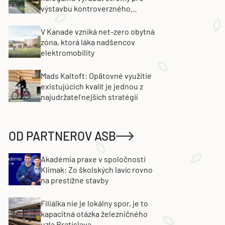
výstavbu kontroverzného
projektu. Developer obvinenie
popiera
V Kanade vzniká net-zero obytná
zóna, ktorá láka nadšencov
elektromobility
Mads Kaltoft: Opätovné využitie
existujúcich kvalít je jednou z
najudržateľnejších stratégií
OD PARTNEROV ASB
Akadémia praxe v spoločnosti
Klimak: Zo školských lavíc rovno
na prestížne stavby
Filiálka nie je lokálny spor, je to
kapacitná otázka železničného
uzla Bratislava