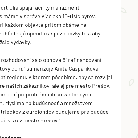
tfólia spája facility manažment
máme v správe viac ako 10-tisíc bytov,
Pri každom objekte pritom dbáme na
 zohľadňujú špecifické požiadavky tak, aby
žšie výdavky.
rozhodovaní sa o obnove či refinancovaní
ytový dom,“ sumarizuje Anita Gašparíková
ať regiónu, v ktorom pôsobíme, aby sa rozvíjal.
e našich zákazníkov, ale aj pre mesto Prešov.
mocní pri problémoch so zastaralými
ch. Myslíme na budúcnosť a množstvom
rostriedkov z eurofondov budujeme pre budúce
dárstvo v meste Prešov.“