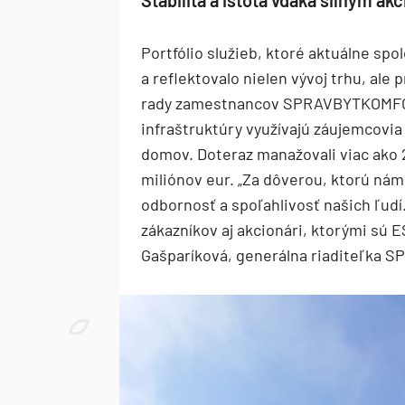
Stabilita a istota vďaka silným a
Portfólio služieb, ktoré aktuálne sp
a reflektovalo nielen vývoj trhu, al
rady zamestnancov SPRAVBYTKOMFORT 
infraštruktúry využívajú záujemcovi
domov. Doteraz manažovali viac ako 
miliónov eur. „Za dôverou, ktorú nám n
odbornosť a spoľahlivosť našich ľudí. 
zákazníkov aj akcionári, ktorými sú 
Gašparíková, generálna riaditeľka