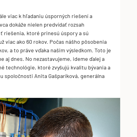
ále viac k hľadaniu úsporných riešení a
ávca dokáže nielen predvídať rozsah
ť riešenia, ktoré prinesú úspory a sú
 už viac ako 60 rokov. Počas nášho pôsobenia
ov, a to práve vďaka našim výsledkom. Toto je
me aj dnes. No nezastavujeme, ideme ďalej a
technológie, ktoré zvyšujú kvalitu bývania a
fiu spoločnosti Anita Gašparíková, generálna