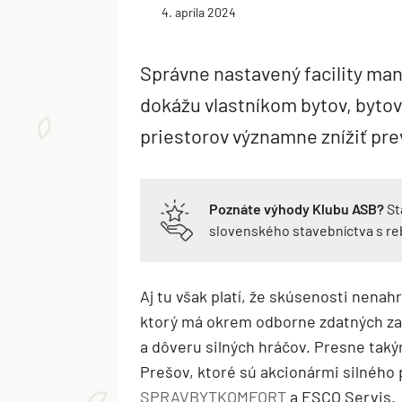
4. apríla 2024
Správne nastavený facility ma
dokážu vlastníkom bytov, byt
priestorov významne znížiť pr
Poznáte výhody Klubu ASB?
St
slovenského stavebníctva s r
Aj tu však platí, že skúsenosti nenah
ktorý má okrem odborne zdatných zam
a dôveru silných hráčov. Presne tak
Prešov, ktoré sú akcionármi silného
SPRAVBYTKOMFORT
a ESCO Servis.