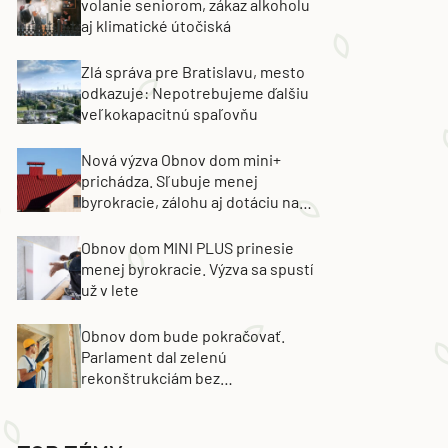
volanie seniorom, zákaz alkoholu
aj klimatické útočiská
Zlá správa pre Bratislavu, mesto
odkazuje: Nepotrebujeme ďalšiu
veľkokapacitnú spaľovňu
Nová výzva Obnov dom mini+
prichádza. Sľubuje menej
byrokracie, zálohu aj dotáciu na
výmenu strechy
Obnov dom MINI PLUS prinesie
menej byrokracie. Výzva sa spustí
už v lete
Obnov dom bude pokračovať.
Parlament dal zelenú
rekonštrukciám bez
energetických certifikátov