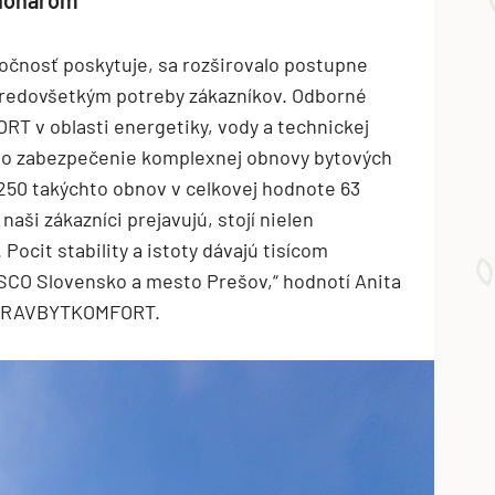
kcionárom
oločnosť poskytuje, sa rozširovalo postupne
e predovšetkým potreby zákazníkov. Odborné
v oblasti energetiky, vody a technickej
a o zabezpečenie komplexnej obnovy bytových
250 takýchto obnov v celkovej hodnote 63
aši zákazníci prejavujú, stojí nielen
Pocit stability a istoty dávajú tisícom
ESCO Slovensko a mesto Prešov,“ hodnotí Anita
 SPRAVBYTKOMFORT.