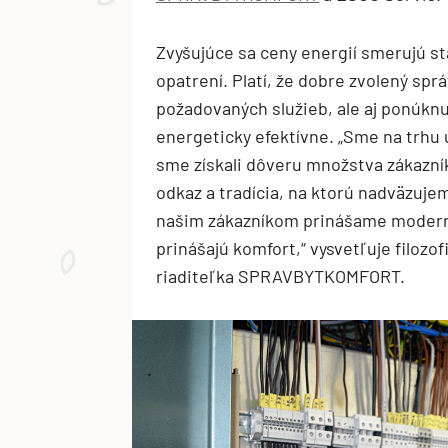
Zvyšujúce sa ceny energií smerujú st
opatrení. Platí, že dobre zvolený spr
požadovaných služieb, ale aj ponúknu
energeticky efektívne. „Sme na trhu
sme získali dôveru množstva zákazník
odkaz a tradícia, na ktorú nadväzuje
našim zákazníkom prinášame moderné 
prinášajú komfort,“ vysvetľuje filozo
riaditeľka SPRAVBYTKOMFORT.