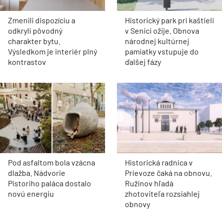
Zmenili dispozíciu a
Historický park pri kaštieli
odkryli pôvodný
v Senici ožije. Obnova
charakter bytu.
národnej kultúrnej
Výsledkom je interiér plný
pamiatky vstupuje do
kontrastov
ďalšej fázy
Pod asfaltom bola vzácna
Historická radnica v
dlažba. Nádvorie
Prievoze čaká na obnovu.
Pistoriho paláca dostalo
Ružinov hľadá
novú energiu
zhotoviteľa rozsiahlej
obnovy