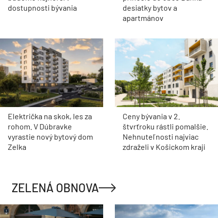
dostupnosti bývania
desiatky bytov a
apartmánov
Električka na skok, les za
Ceny bývania v 2.
rohom. V Dúbravke
štvrťroku rástli pomalšie.
vyrastie nový bytový dom
Nehnuteľnosti najviac
Zelka
zdraželi v Košickom kraji
ZELENÁ OBNOVA