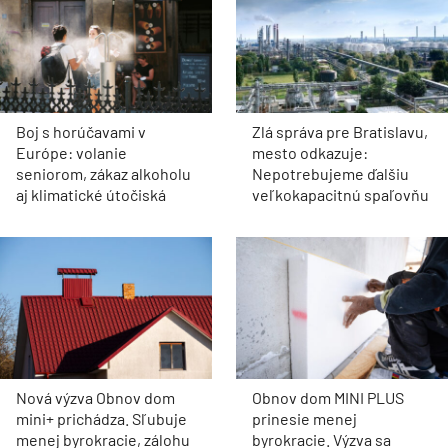
Boj s horúčavami v
Zlá správa pre Bratislavu,
Európe: volanie
mesto odkazuje:
seniorom, zákaz alkoholu
Nepotrebujeme ďalšiu
aj klimatické útočiská
veľkokapacitnú spaľovňu
Nová výzva Obnov dom
Obnov dom MINI PLUS
mini+ prichádza. Sľubuje
prinesie menej
menej byrokracie, zálohu
byrokracie. Výzva sa