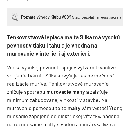
Poznáte výhody Klubu ASB?
Stačí bezplatná registrácia a zí
Tenkovrstvová lepiaca malta Silka má vysokú
pevnosť v tlaku i ťahu a je vhodná na
murovanie v interiéri aj exteriéri.
Vďaka vysokej pevnosti spojov vytvára trvanlivé
spojenie tvárnic Silka a zvyšuje tak bezpečnosť
realizácie muriva. Tenkovrstvové murovanie
znižuje spotrebu
murovacie malty
a zaisťuje
minimum zabudovanej vlhkosti v stavbe. Na
murovanie pomocou tejto
malty
vám vystačí Ytong
miešadlo zapojené do elektrickej vŕtačky, nádoba
na rozmiešanie malty s vodou a murárska lyžica