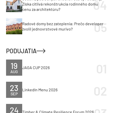
Získa citlivá rekonštrukcia rodinného domu
cenu za architektúru?
Radové domy bez zateplenia: Prečo developer
zvolil jednovrstvové murivo?
PODUJATIA
19
JAGA CUP 2026
AUG
23
LinkedIn Menu 2026
SEP
24
Timber & Climate Resilience Forum 2026