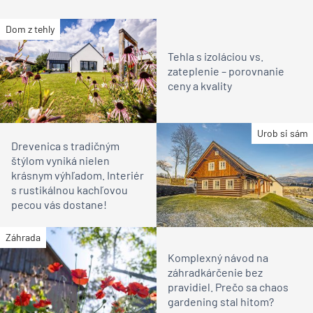
Dom z tehly
Tehla s izoláciou vs.
zateplenie – porovnanie
ceny a kvality
Urob si sám
Drevenica s tradičným
štýlom vyniká nielen
krásnym výhľadom. Interiér
s rustikálnou kachľovou
pecou vás dostane!
Záhrada
Komplexný návod na
záhradkárčenie bez
pravidiel. Prečo sa chaos
gardening stal hitom?