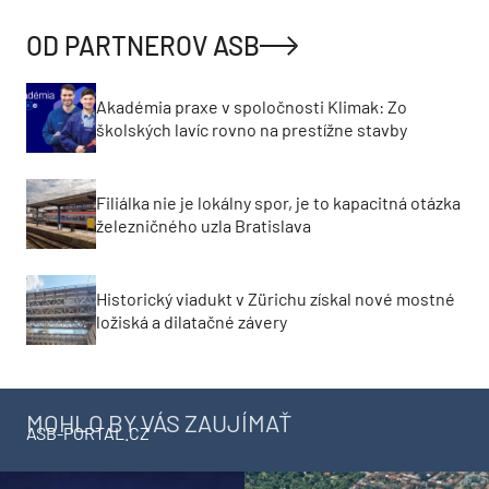
OD PARTNEROV ASB
Akadémia praxe v spoločnosti Klimak: Zo
školských lavíc rovno na prestížne stavby
Filiálka nie je lokálny spor, je to kapacitná otázka
železničného uzla Bratislava
Historický viadukt v Zürichu získal nové mostné
ložiská a dilatačné závery
MOHLO BY VÁS ZAUJÍMAŤ
ASB-PORTAL.CZ