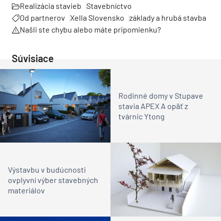
Realizácia stavieb
Stavebníctvo
Od partnerov
Xella Slovensko
základy a hrubá stavba
Našli ste chybu alebo máte pripomienku?
Súvisiace
Rodinné domy v Stupave
stavia APEX A opäť z
tvárnic Ytong
Výstavbu v budúcnosti
ovplyvní výber stavebných
materiálov