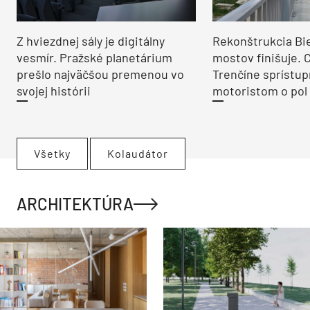
Z hviezdnej sály je digitálny
Rekonštrukcia Bi
vesmír. Pražské planetárium
mostov finišuje. 
prešlo najväčšou premenou vo
Trenčíne sprístup
svojej histórii
motoristom o pol 
Všetky
Kolaudátor
ARCHITEKTÚRA