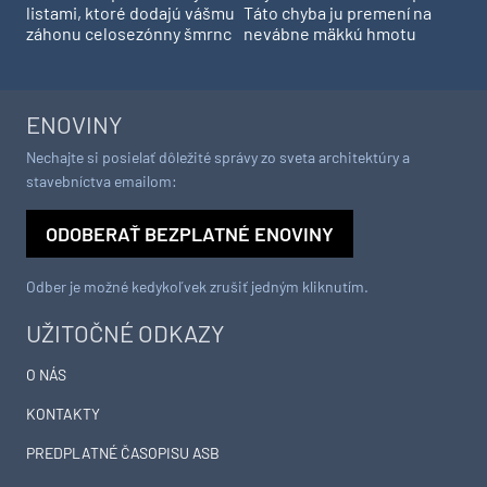
listami, ktoré dodajú vášmu
Táto chyba ju premení na
záhonu celosezónny šmrnc
nevábne mäkkú hmotu
ENOVINY
Nechajte si posielať dôležité správy zo sveta architektúry a
stavebníctva emailom:
ODOBERAŤ BEZPLATNÉ ENOVINY
Odber je možné kedykoľvek zrušiť jedným kliknutím.
UŽITOČNÉ ODKAZY
O NÁS
KONTAKTY
PREDPLATNÉ ČASOPISU ASB