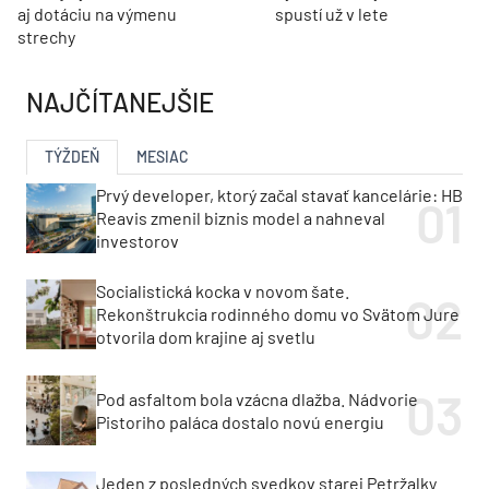
aj dotáciu na výmenu
spustí už v lete
strechy
NAJČÍTANEJŠIE
TÝŽDEŇ
MESIAC
Prvý developer, ktorý začal stavať kancelárie: HB
Reavis zmenil biznis model a nahneval
investorov
Socialistická kocka v novom šate.
Rekonštrukcia rodinného domu vo Svätom Jure
otvorila dom krajine aj svetlu
Pod asfaltom bola vzácna dlažba. Nádvorie
Pistoriho paláca dostalo novú energiu
Jeden z posledných svedkov starej Petržalky.