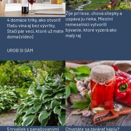
Žije pri lese, chová sliepky a
uspáva ju rieka. Miestni
4 domáce triky, ako otvoriť
remeselníci vytvorili
fľašu vína aj bez vývrtky.
bývanie, ktoré vyzerá ako
Stačí pár vecí, ktoré už máte
malý raj
doma (video)
UROB SI SÁM
5 trvaliek s panašovanými
Chystáte sa zavárať kápiu?