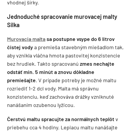
vhodnej šírky.
Jednoduché spracovanie murovacej malty
Silka
Murovacia malta
sa postupne vsype do 6 litrov
čistej vody
a premieša stavebným miešadlom tak,
aby vznikla vláčna hmota pastovitej konzistencie
bez hrudiek. Takto spracovanú
zmes nechajte
odstáť min. 5 minút a znovu dôkladne
premiešajte
. V prípade potreby je možné maltu
rozriediť 1–2 dcl vody. Malta má správnu
konzistenciu, keď zachováva drážky vzniknuté
nanášaním ozubenou lyžicou.
Čerstvú maltu spracujte za normálnych teplôt
v
priebehu cca 4 hodiny. Lepiacu maltu nanášajte