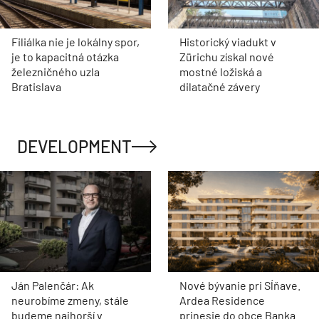
Filiálka nie je lokálny spor,
Historický viadukt v
je to kapacitná otázka
Zürichu získal nové
železničného uzla
mostné ložiská a
Bratislava
dilatačné závery
DEVELOPMENT
Ján Palenčár: Ak
Nové bývanie pri Sĺňave.
neurobíme zmeny, stále
Ardea Residence
budeme najhorší v
prinesie do obce Banka