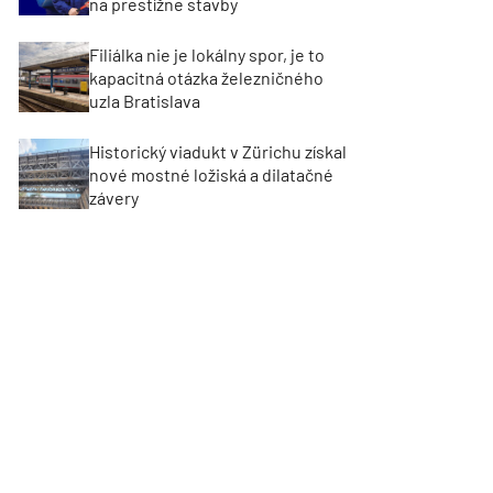
na prestížne stavby
Filiálka nie je lokálny spor, je to
kapacitná otázka železničného
uzla Bratislava
Historický viadukt v Zürichu získal
nové mostné ložiská a dilatačné
závery