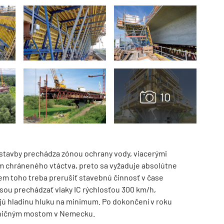
TZB HAUSTECHNIK 3/2026
stavby prechádza zónou ochrany vody, viacerými
m chráneného vtáctva, preto sa vyžaduje absolútne
em toho treba prerušiť stavebnú činnosť v čase
asou prechádzať vlaky IC rýchlosťou 300 km/h,
jú hladinu hluku na minimum. Po dokončení v roku
ezničným mostom v Nemecku.