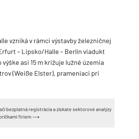
e vzniká v rámci výstavby železničnej
rfurt – Lipsko/Halle – Berlín viadukt
o výške asi 15 m križuje lužné územia
lštrov (Weiße Elster), prameniaci pri
ačí bezplatná registrácia a získate sektorové analýzy
ebríčkami firiem ⟶