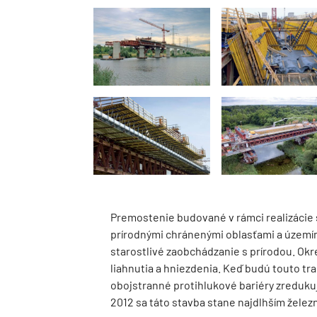
Premostenie budované v rámci realizácie 
prírodnými chránenými oblasťami a území
starostlivé zaobchádzanie s prírodou. Okr
liahnutia a hniezdenia. Keď budú touto tr
obojstranné protihlukové bariéry zreduku
2012 sa táto stavba stane najdlhším žel