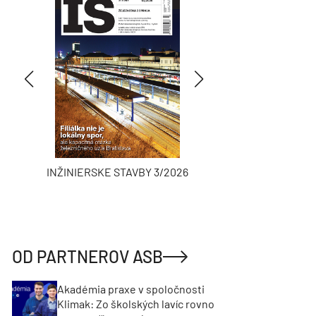
INŽINIERSKE STAVBY 3/2026
ASB
OD PARTNEROV ASB
Akadémia praxe v spoločnosti
Klimak: Zo školských lavíc rovno