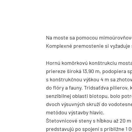
Na moste sa pomocou mimoúrovňovej k
Komplexné premostenie si vyžaduje š
Hornú komôrkovú konštrukciu mosta –
priereze široká 13,90 m, podopiera s
s konštrukčnou výškou 4 m sa zhoto
do flóry a fauny. Tridsaťdva pilierov,
senzibilnej oblasti biotopu, bolo pot
dvoch výsuvných skruží do vodotesne
metódou výstavby hlavíc.
Štetovnicové steny s hĺbkou až 20 m
predstavujú po spojení s približne 1