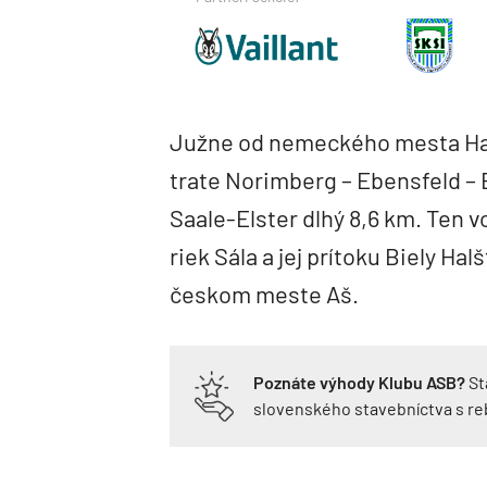
Južne od nemeckého mesta Hall
trate Norimberg – Ebensfeld – E
Saale-Elster dlhý 8,6 km. Ten v
riek Sála a jej prítoku Biely Ha
českom meste Aš.
Poznáte výhody Klubu ASB?
St
slovenského stavebníctva s r