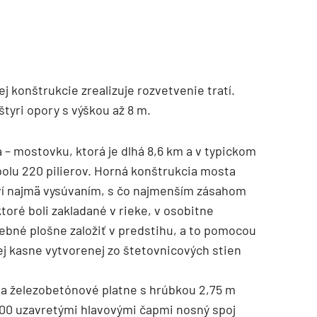
onštrukcie zrealizuje rozvetvenie tratí.
tyri opory s výškou až 8 m.
 mostovku, ktorá je dlhá 8,6 km a v typickom
polu 220 pilierov. Horná konštrukcia mosta
ví najmä vysúvaním, s čo najmenším zásahom
 ktoré boli zakladané v rieke, v osobitne
rebné plošne založiť v predstihu, a to pomocou
j kasne vytvorenej zo štetovnicových stien
 a železobetónové platne s hrúbkou 2,75 m
 000 uzavretými hlavovými čapmi nosný spoj