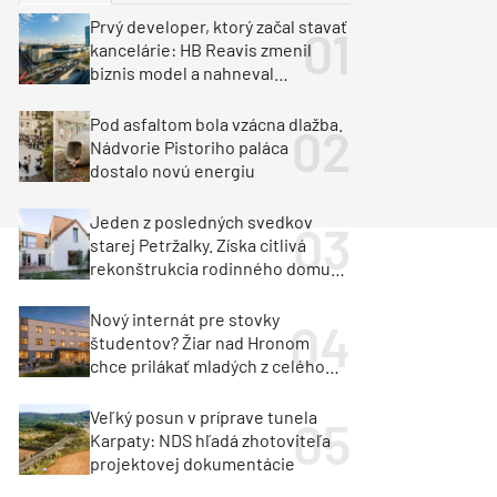
y
Klimatizácia a vetranie
Prvý developer, ktorý začal stavať
urz Milan Murcka
kancelárie: HB Reavis zmenil
biznis model a nahneval
investorov
Pod asfaltom bola vzácna dlažba.
Nádvorie Pistoriho paláca
dostalo novú energiu
Jeden z posledných svedkov
starej Petržalky. Získa citlivá
rekonštrukcia rodinného domu
cenu za architektúru?
Nový internát pre stovky
študentov? Žiar nad Hronom
chce prilákať mladých z celého
regiónu
Veľký posun v príprave tunela
Karpaty: NDS hľadá zhotoviteľa
projektovej dokumentácie