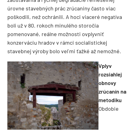
úrovne stavebných prác zrúcaniny často viac
poškodili, než ochránili. A hoci viaceré negatíva
boli už v 80. rokoch minulého storočia
pomenované, reálne možnosti ovplyvniť
konzerváciu hradov v rámci socialistickej
stavebnej výroby bolo veľmi ťažké až nemožné.
Vplyv
rozsiahlej
obnovy
zrúcanín na
metodiku
Obdobie