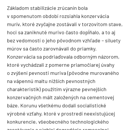
Základom stabilizácie zrúcanín bola
v spomenutom období rozsiahla konzervácia
murív, ktoré zvyčajne zostávali v torzovitom stave,
hoci sa zaniknuté murivo často dopĺňalo, a to aj
bez vedomostí o jeho pôvodnom vzhľade – siluety
múrov sa často zarovnávali do priamky.
Konzervácia sa podriaďovala odborným názorom,
ktoré vychádzali z pomerne priamočiarej úvahy
o zvýšení pevnosti muriva (pôvodne murovaného
na vápennú maltu nižších pevnostných
charakteristík) použitím výrazne pevnejších
konzervačných mált založených na cementovej
báze. Korunu všetkému dodali socialistické
výrobné vzťahy, ktoré v prostredí neexistujúcej
konkurencie, všeobecného technologického
zaostávania a rýchlej degradácie remeselnej