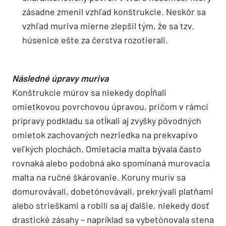
zásadne zmenil vzhľad konštrukcie. Neskôr sa
vzhľad muriva mierne zlepšil tým, že sa tzv.
húsenice ešte za čerstva rozotierali.
Následné úpravy muriva
Konštrukcie múrov sa niekedy dopĺňali
omietkovou povrchovou úpravou, pričom v rámci
prípravy podkladu sa otĺkali aj zvyšky pôvodných
omietok zachovaných nezriedka na prekvapivo
veľkých plochách. Omietacia malta bývala často
rovnaká alebo podobná ako spomínaná murovacia
malta na ručné škárovanie. Koruny murív sa
domurovávali, dobetónovávali, prekrývali platňami
alebo strieškami a robili sa aj ďalšie, niekedy dosť
drastické zásahy – napríklad sa vybetónovala stena