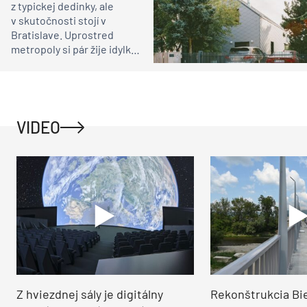
z typickej dedinky, ale
v skutočnosti stojí v
Bratislave. Uprostred
metropoly si pár žije idylku
ako na vidieku
VIDEO
Z hviezdnej sály je digitálny
Rekonštrukcia Bi