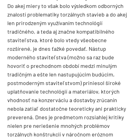
Do akej miery to však bolo výsledkom odborných
znalostí problematiky torzálnych stavieb a do akej
len prirodzeným využívaním technológií
tradičného, a teda aj značne kompatibilného
staviteľstva, ktoré bolo vtedy všeobecne
rozšírené, je dnes ťažké povedať. Nástup
moderného staviteľstva (možno sa raz bude
hovoriť o prechodnom období medzi minulým
tradičným a ešte len nastupujúcim budúcim,
postmoderným staviteľstvom) priniesol široké
uplatňovanie technológií a materiálov, ktorých
vhodnosť na konzerváciu a dostavby zrúcanín
nebola zatiaľ dostatočne teoreticky ani prakticky
preverená. Dnes je predmetom rozsiahlej kritiky
nielen pre neriešenie mnohých problémov
torzálnych konštrukcií v náročnom eróznom