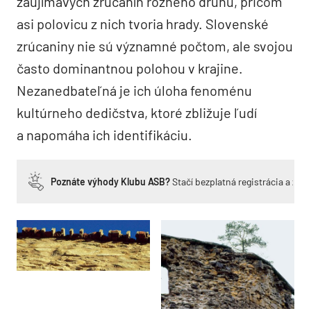
zaujímavých zrúcanín rôzneho druhu, pričom
asi polovicu z nich tvoria­ hrady. Slovenské
zrúcaniny nie sú významné počtom, ale svojou
často dominantnou polohou v krajine.
Nezanedbateľná­ je ich úloha fenoménu
kultúrneho dedičstva, ktoré zbližuje ľudí
a napomáha ich identifikáciu.
Poznáte výhody Klubu ASB?
Stačí bezplatná registrácia a zí