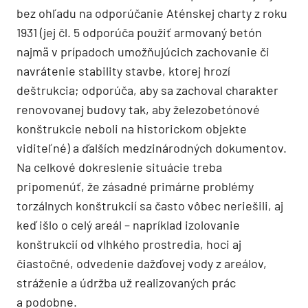
bez ohľadu na odporúčanie Aténskej charty z roku
1931 (jej čl. 5 odporúča použiť armovaný betón
najmä v prípadoch umožňujúcich zachovanie či
navrátenie stability stavbe, ktorej hrozí
deštrukcia; odporúča, aby sa zachoval charakter
renovovanej budovy tak, aby železobetónové
konštrukcie neboli na historickom objekte
viditeľné) a ďalších medzinárodných dokumentov.
Na celkové dokreslenie situácie treba
pripomenúť, že zásadné primárne problémy
torzálnych konštrukcií sa často vôbec neriešili, aj
keď išlo o celý areál – napríklad izolovanie
konštrukcií od vlhkého prostredia, hoci aj
čiastočné, odvedenie dažďovej vody z areálov,
stráženie a údržba už realizovaných prác
a podobne.