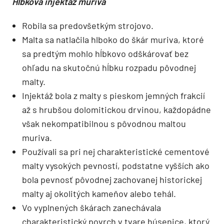
Hĺbková injektáž muriva
Robila sa predovšetkým strojovo.
Malta sa natlačila hlboko do škár muriva, ktoré
sa predtým mohlo hĺbkovo odškárovať bez
ohľadu na skutočnú hĺbku rozpadu pôvodnej
malty.
Injektáž bola z malty s pieskom jemných frakcií
až s hrubšou dolomitickou drvinou, každopádne
však nekompatibilnou s pôvodnou maltou
muriva.
Používali sa pri nej charakteristické cementové
malty vysokých pevností, podstatne vyšších ako
bola pevnosť pôvodnej zachovanej historickej
malty aj okolitých kameňov alebo tehál.
Vo vyplnených škárach zanechávala
charakteristický povrch v tvare húsenice, ktorý