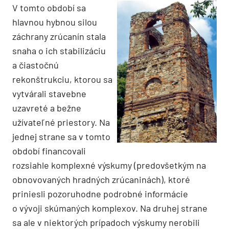
V tomto období sa
hlavnou hybnou silou
záchrany zrúcanín stala
snaha o ich stabilizáciu
a čiastočnú
rekonštrukciu, ktorou sa
vytvárali stavebne
uzavreté a bežne
užívateľné priestory. Na
jednej strane sa v tomto
období financovali
rozsiahle komplexné výskumy (predovšetkým na
obnovovaných hradných zrúcaninách), ktoré
priniesli pozoruhodne podrobné informácie
o vývoji skúmaných komplexov. Na druhej strane
sa ale v niektorých prípadoch výskumy nerobili