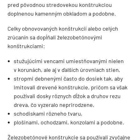
pred pôvodnou stredovekou konštrukciou
doplnenou kamenným obkladom a podobne.
Celky obnovovaných konštrukcií alebo celých
zrúcanín sa dopĺňali železobetónovými
konštrukciami:
stužujúcimi vencami umiestňovanými nielen
v korunách, ale aj v ďalších úrovniach stien,
stropmi debnenými často do dosiek tak, aby
imitovali drevené konštrukcie, pričom sa však
používali dosky rôznych dĺžok a druhov rezu
dreva, čo vyzeralo neprirodzene,
schodiskami rôzneho tvaru,
plošinami, ochodzami, konzolami a podobne.
Železobetónové konštrukcie sa používali zvyčajne