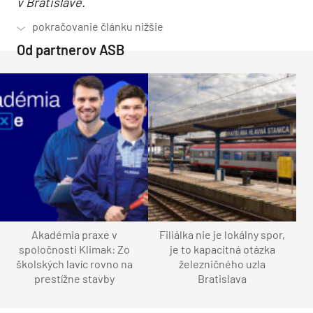
v Bratislave.
Od partnerov ASB
Akadémia praxe v
Filiálka nie je lokálny spor,
spoločnosti Klimak: Zo
je to kapacitná otázka
školských lavíc rovno na
železničného uzla
prestížne stavby
Bratislava