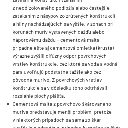
z neodizolovaného podložia alebo častejšie
zatekaním z násypov zo zrútených konštrukcií
a hliny nachádzajúcich sa vyššie, v zónach pri
korunách murív vystavených dažďu alebo
náporovému dažďu – cementová malta,
prípadne ešte aj cementová omietka (krusta)
výrazne zvýšili difúzny odpor povrchových
vrstiev konštrukcie, cez ktoré sa voda a vodná
para uvoľňujú podstatne ťažšie ako cez
pôvodné murivo. Z povrchových vrstiev
konštrukcie sa v dôsledku toho odtrhávali
rozsiahle plochy plášťa.
Cementová malta z povrchovo škárovaného
muriva predstavuje menší problém, pretože
v niektorých prípadoch sa sama zo škár
uvoľňuje a odpadáva, prípadne ju možno zo škár