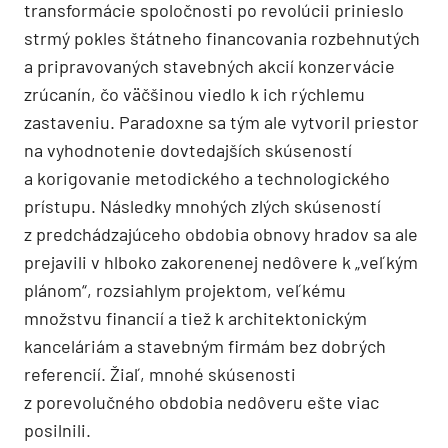
transformácie spoločnosti po revolúcii prinieslo
strmý pokles štátneho financovania rozbehnutých
a pripravovaných stavebných akcií konzervácie
zrúcanín, čo väčšinou viedlo k ich rýchlemu
zastaveniu. Paradoxne sa tým ale vytvoril priestor
na vyhodnotenie dovtedajších skúseností
a korigovanie metodického a technologického
prístupu. Následky mnohých zlých skúseností
z predchádzajúceho obdobia obnovy hradov sa ale
prejavili v hlboko zakorenenej nedôvere k „veľkým
plánom“, rozsiahlym projektom, veľkému
množstvu financií a tiež k architektonickým
kanceláriám­ a stavebným firmám bez dobrých
referencií. Žiaľ, mnohé skúsenosti
z porevolučného obdobia nedôveru ešte viac
posilnili.