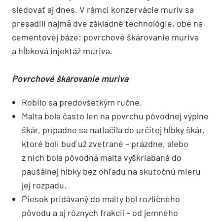
sledovať aj dnes. V rámci konzervácie murív sa
presadili najmä dve základné technológie, obe na
cementovej báze: povrchové škárovanie muriva
a hĺbková injektáž muriva.
Povrchové škárovanie muriva
Robilo sa predovšetkým ručne.
Malta bola často len na povrchu pôvodnej výplne
škár, prípadne sa natlačila do určitej hĺbky škár,
ktoré boli buď už zvetrané – prázdne, alebo
z nich bola pôvodná malta vyškriabaná do
paušálnej hĺbky bez ohľadu na skutočnú mieru
jej rozpadu.
Piesok pridávaný do malty bol rozličného
pôvodu a aj rôznych frakcií – od jemného