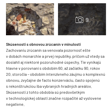
Skúsenosti s obnovou zrúcanín v minulosti
Zachovaniu zrúcanín sa venovala pozornosť ešte
v dobách monarchie a prvej republiky, pričom už vtedy sa
dosiahli aj niektoré pozoruhodné úspechy. Tie vynikajú
hlavne v porovnaní s obdobím 60. až začiatku 90. rokov
20. storočia – obdobím intenzívneho záujmu o komplexnú
obnovu, zvyčajne de facto konzerváciu, často spojenú
s rekonštrukciou iba vybraných hradných areálov.
Skúsenosti z tohto obdobia sú predovšetkým
v technologickej oblasti značne rozpačité až vyslovene
negatívne.