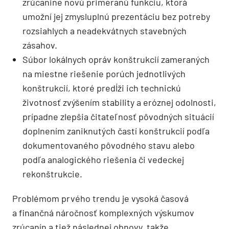
zrúcanine novú primeranú funkciu, ktorá
umožní jej zmysluplnú prezentáciu bez potreby
rozsiahlych a neadekvátnych stavebných
zásahov.
Súbor lokálnych opráv konštrukcií zameraných
na miestne riešenie porúch jednotlivých
konštrukcií, ktoré predĺži ich technickú
životnosť zvýšením stability a eróznej odolnosti,
prípadne zlepšia čitateľnosť pôvodných situácií
doplnením zaniknutých častí konštrukcií podľa
dokumentovaného pôvodného stavu alebo
podľa analogického riešenia či vedeckej
rekonštrukcie.
Problémom prvého trendu je vysoká časová
a finančná náročnosť komplexných výskumov
zrúcanín a tiež následnej obnovy, takže