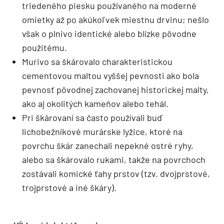
triedeného piesku používaného na moderné
omietky až po akúkoľvek miestnu drvinu; nešlo
však o plnivo identické alebo blízke pôvodne
použitému.
Murivo sa škárovalo charakteristickou
cementovou maltou vyššej pevnosti ako bola
pevnosť pôvodnej zachovanej historickej malty,
ako aj okolitých kameňov alebo tehál.
Pri škárovaní sa často používali buď
lichobežníkové murárske lyžice, ktoré na
povrchu škár zanechali nepekné ostré ryhy,
alebo sa škárovalo rukami, takže na povrchoch
zostávali komické ťahy prstov (tzv. dvojprstové,
trojprstové a iné škáry).