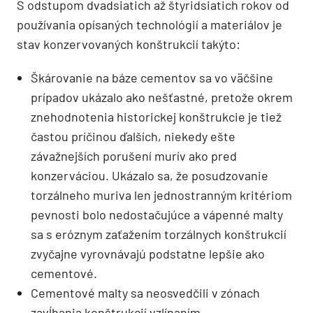
S odstupom dvadsiatich až štyridsiatich rokov od
používania opísaných technológií a materiálov je
stav konzervovaných konštrukcií takýto:
Škárovanie na báze cementov sa vo väčšine
prípadov ukázalo ako nešťastné, pretože okrem
znehodnotenia historickej konštrukcie je tiež
častou príčinou ďalších, niekedy ešte
závažnejších porušení murív ako pred
konzerváciou. Ukázalo sa, že posudzovanie
torzálneho muriva len jednostranným kritériom
pevnosti bolo nedostačujúce a vápenné malty
sa s eróznym zaťažením torzálnych konštrukcií
zvyčajne vyrovnávajú podstatne lepšie ako
cementové.
Cementové malty sa neosvedčili v zónach
zavĺhania konštrukcií vzlínaním