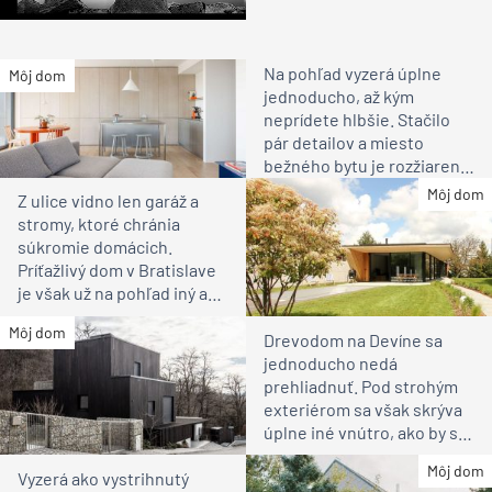
Na pohľad vyzerá úplne
Môj dom
jednoducho, až kým
neprídete hlbšie. Stačilo
pár detailov a miesto
bežného bytu je rozžiarené
bývanie pre rodinu
Môj dom
Z ulice vidno len garáž a
stromy, ktoré chránia
súkromie domácich.
Príťažlivý dom v Bratislave
je však už na pohľad iný ako
susedia
Môj dom
Drevodom na Devíne sa
jednoducho nedá
prehliadnuť. Pod strohým
exteriérom sa však skrýva
úplne iné vnútro, ako by ste
čakali
Môj dom
Vyzerá ako vystrihnutý