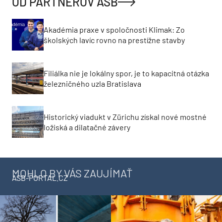
OD PARTNEROV ASB
Akadémia praxe v spoločnosti Klimak: Zo
školských lavíc rovno na prestížne stavby
Filiálka nie je lokálny spor, je to kapacitná otázka
železničného uzla Bratislava
Historický viadukt v Zürichu získal nové mostné
ložiská a dilatačné závery
MOHLO BY VÁS ZAUJÍMAŤ
ASB-PORTAL.CZ