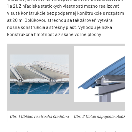
1 a 2). Z hľadiska statických vlastností možno realizovať
visuté konštrukcie bez podpernej konštrukcie s rozpätím
až 20 m. Oblúkovou strechou sa tak zároveň vytvára
nosná konštrukcia a strešný plášť. Výhodou je nízka
konštrukčná hmotnosť a získané voľné plochy.
Obr. 1 Oblúková strecha štadióna
Obr. 2 Detail napojenia oblúkov