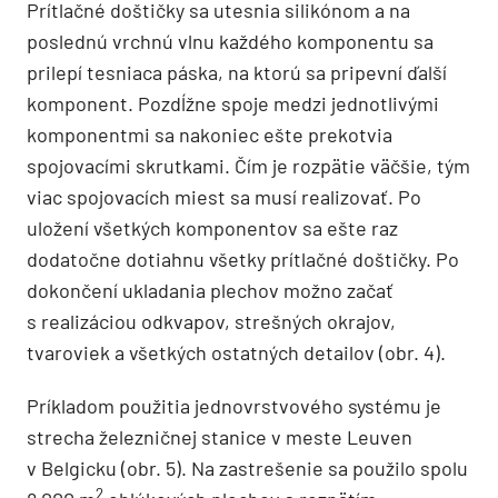
Prítlačné doštičky sa utesnia silikónom a na
poslednú vrchnú vlnu každého komponentu sa
prilepí tesniaca páska, na ktorú sa pripevní ďalší
komponent. Pozdĺžne spoje medzi jednotlivými
komponentmi sa nakoniec ešte prekotvia
spojovacími skrutkami. Čím je rozpätie väčšie, tým
viac spojovacích miest sa musí realizovať. Po
uložení všetkých komponentov sa ešte raz
dodatočne dotiahnu všetky prítlačné doštičky. Po
dokončení ukladania plechov možno začať
s realizáciou odkvapov, strešných okrajov,
tvaroviek a všetkých ostatných detailov (obr. 4).
Príkladom použitia jednovrstvového systému je
strecha železničnej stanice v meste Leuven
v Belgicku (obr. 5). Na zastrešenie sa použilo spolu
2