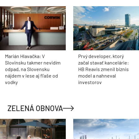
Marián Hlavačka: V
Prvý developer, ktorý
Slovinsku takmer nevidím
začal stavať kancelárie:
odpad, na Slovensku
HB Reavis zmenil biznis
nájdem v lese aj fľaše od
model a nahneval
vodky
investorov
ZELENÁ OBNOVA