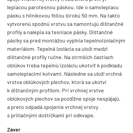
lepiacou parotesnou páskou. Ide o samolepiacu
pásku s hliníkovou fóliou širokú 50 mm. Na takto
vytvorenú spodnú vrstvu sa namontujú dištančné
profily a nalepia sa tesniace pásky. Dištančné
pásiky sa pred montážou vyplnia tepelnoizolačným
materiálom. Tepelná izolácia sa uloží medzi
dištančné profily ručne. Na strmších častiach
oblúkov treba tepelnú izoláciu ukotviť k podkladu
samolepiacimi kotvami. Následne sa uloží vrchná
vrstva oblúkových plechov, ktorá sa ukotví
k dištančným profilom. Pri vrchnej vrstve
oblúkových plechov sa pozdĺžne spoje nespájajú,
a preto odpadá spojenie vrchnej vrstvy
s prítlačnými doštičkami pri odkvape.
Záver