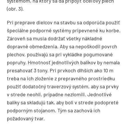
systémom, na ktorý sa dá pripojiť oceľový plech
(obr. 3).
Pri preprave dielcov na stavbu sa odporúča použiť
špeciálne podporné systémy pripevnené ku korbe.
Zároveň sa musia dodržať všetky nákladné
dopravné obmedzenia. Aby sa nepoškodil povrch
plechov, používajú sa pri vykládke pogumované
popruhy. Hmotnosť jednotlivých balíkov by nemala
presahovať 3 tony. Pri prvkoch dlhších ako 10 m
treba na ich zloženie z prepravného prostriedku
použiť dodatočný traverzový systém, aby sa prvky
v strede neohli, prípadne nezlomili. Jednotlivé
balíky sa skladujú tak, aby boli v strede podopreté
podporným stojanom. Tým sa zachová ich
požadovaný tvar.