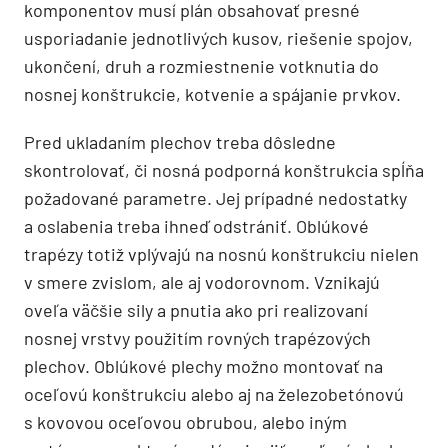
komponentov musí plán obsahovať presné
usporiadanie jednotlivých kusov, riešenie spojov,
ukončení, druh a rozmiestnenie votknutia do
nosnej konštrukcie, kotvenie a spájanie prvkov.
Pred ukladaním plechov treba dôsledne
skontrolovať, či nosná podporná konštrukcia spĺňa
požadované parametre. Jej prípadné nedostatky
a oslabenia treba ihneď odstrániť. Oblúkové
trapézy totiž vplývajú na nosnú konštrukciu nielen
v smere zvislom, ale aj vodorovnom. Vznikajú
oveľa väčšie sily a pnutia ako pri realizovaní
nosnej vrstvy použitím rovných trapézových
plechov. Oblúkové plechy možno montovať na
oceľovú konštrukciu alebo aj na železobetónovú
s kovovou oceľovou obrubou, alebo iným