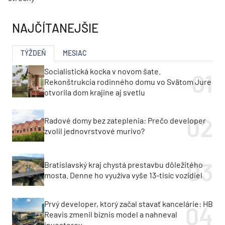
NAJČÍTANEJŠIE
TÝŽDEŇ
MESIAC
Socialistická kocka v novom šate.
Rekonštrukcia rodinného domu vo Svätom Jure
otvorila dom krajine aj svetlu
Radové domy bez zateplenia: Prečo developer
zvolil jednovrstvové murivo?
Bratislavský kraj chystá prestavbu dôležitého
mosta. Denne ho využíva vyše 13-tisíc vozidiel
Prvý developer, ktorý začal stavať kancelárie: HB
Reavis zmenil biznis model a nahneval
investorov