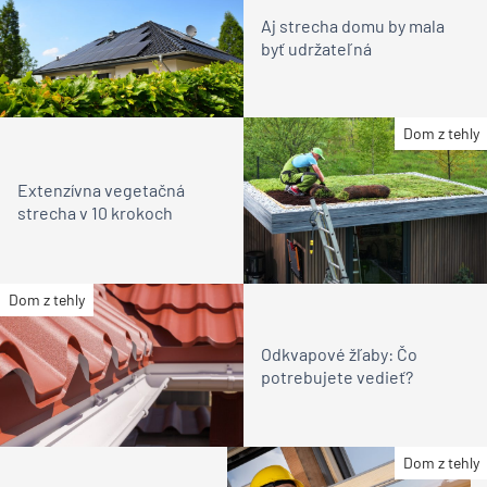
Aj strecha domu by mala
byť udržateľná
Dom z tehly
Extenzívna vegetačná
strecha v 10 krokoch
Dom z tehly
Odkvapové žľaby: Čo
potrebujete vedieť?
Dom z tehly