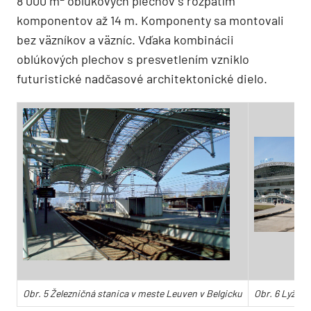
8 000 m
oblúkových plechov s rozpätím
komponentov až 14 m. Komponenty sa montovali
bez väzníkov a väzníc. Vďaka kombinácii
oblúkových plechov s presvetlením vzniklo
futuristické nadčasové architektonické dielo.
Obr. 5 Železničná stanica v meste Leuven v Belgicku
Obr. 6 Lyžiar