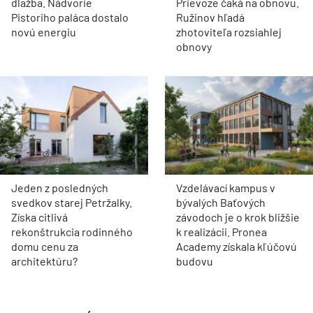
dlažba. Nádvorie
Prievoze čaká na obnovu.
Pistoriho paláca dostalo
Ružinov hľadá
novú energiu
zhotoviteľa rozsiahlej
obnovy
Jeden z posledných
Vzdelávací kampus v
svedkov starej Petržalky.
bývalých Baťových
Získa citlivá
závodoch je o krok bližšie
rekonštrukcia rodinného
k realizácii. Pronea
domu cenu za
Academy získala kľúčovú
architektúru?
budovu