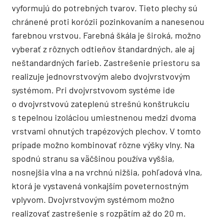
vyformujú do potrebných tvarov. Tieto plechy sú
chránené proti korózii pozinkovaním a nanesenou
farebnou vrstvou. Farebná škála je široká, možno
vyberať z rôznych odtieňov štandardných, ale aj
neštandardných farieb. Zastrešenie priestoru sa
realizuje jednovrstvovým alebo dvojvrstvovým
systémom. Pri dvojvrstvovom systéme ide
o dvojvrstvovú zateplenú strešnú konštrukciu
s tepelnou izoláciou umiestnenou medzi dvoma
vrstvami ohnutých trapézových plechov. V tomto
prípade možno kombinovať rôzne výšky vlny. Na
spodnú stranu sa väčšinou používa vyššia,
nosnejšia vlna a na vrchnú nižšia, pohľadová vlna,
ktorá je vystavená vonkajším poveternostným
vplyvom. Dvojvrstvovým systémom možno
realizovať zastrešenie s rozpätím až do 20 m.