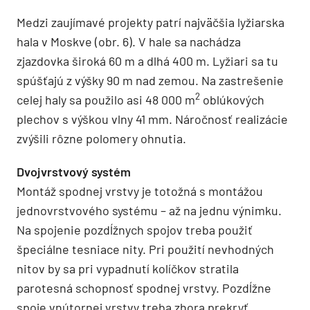
Medzi zaujímavé projekty patrí najväčšia lyžiarska
hala v Moskve (obr. 6). V hale sa nachádza
zjazdovka široká 60 m a dlhá 400 m. Lyžiari sa tu
spúšťajú z výšky 90 m nad zemou. Na zastrešenie
2
celej haly sa použilo asi 48 000 m
oblúkových
plechov s výškou vlny 41 mm. Náročnosť realizácie
zvýšili rôzne polomery ohnutia.
Dvojvrstvový systém
Montáž spodnej vrstvy je totožná s montážou
jednovrstvového systému – až na jednu výnimku.
Na spojenie pozdĺžnych spojov treba použiť
špeciálne tesniace nity. Pri použití nevhodných
nitov by sa pri vypadnutí kolíčkov stratila
parotesná schopnosť spodnej vrstvy. Pozdĺžne
spoje vnútornej vrstvy treba zhora prekryť