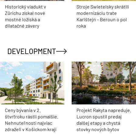
Historický viadukt v
Stroje Swietelsky skrátili
Zürichu získal nové
modernizáciu trate
mostné ložiská a
Karlštejn – Beroun o pol
dilatačné závery
roka
DEVELOPMENT
Ceny bývania v 2.
Projekt Rakyta napreduje.
štvrťroku rástli pomalšie.
Lucron spustil predaj
Nehnuteľnosti najviac
ďalšej etapy a chystá
zdraželi v Košickom kraji
stovky nových bytov