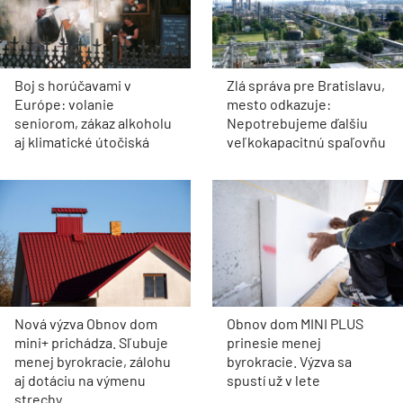
Boj s horúčavami v
Zlá správa pre Bratislavu,
Európe: volanie
mesto odkazuje:
seniorom, zákaz alkoholu
Nepotrebujeme ďalšiu
aj klimatické útočiská
veľkokapacitnú spaľovňu
Nová výzva Obnov dom
Obnov dom MINI PLUS
mini+ prichádza. Sľubuje
prinesie menej
menej byrokracie, zálohu
byrokracie. Výzva sa
aj dotáciu na výmenu
spustí už v lete
strechy