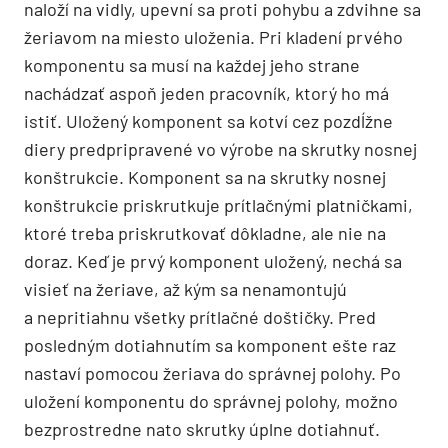
naloží na vidly, upevní sa proti pohybu a zdvihne sa
žeriavom na miesto uloženia. Pri kladení prvého
komponentu sa musí na každej jeho strane
nachádzať aspoň jeden pracovník, ktorý ho má
istiť. Uložený komponent sa kotví cez pozdĺžne
diery predpripravené vo výrobe na skrutky nosnej
konštrukcie. Komponent sa na skrutky nosnej
konštrukcie priskrutkuje prítlačnými platničkami,
ktoré treba priskrutkovať dôkladne, ale nie na
doraz. Keď je prvý komponent uložený, nechá sa
visieť na žeriave, až kým sa nenamontujú
a nepritiahnu všetky prítlačné doštičky. Pred
posledným dotiahnutím sa komponent ešte raz
nastaví pomocou žeriava do správnej polohy. Po
uložení komponentu do správnej polohy, možno
bezprostredne nato skrutky úplne dotiahnuť.