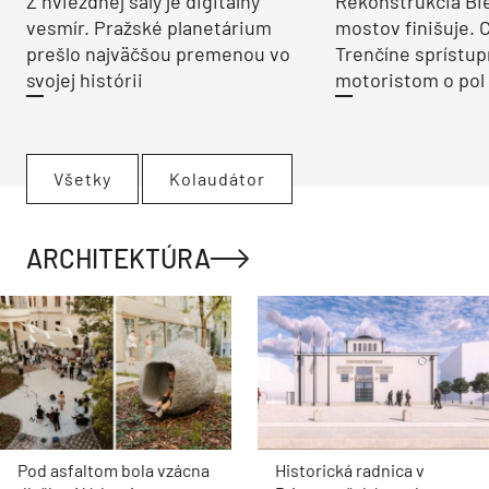
Z hviezdnej sály je digitálny
Rekonštrukcia Bi
vesmír. Pražské planetárium
mostov finišuje. 
prešlo najväčšou premenou vo
Trenčíne sprístup
svojej histórii
motoristom o pol 
Všetky
Kolaudátor
ARCHITEKTÚRA
Pod asfaltom bola vzácna
Historická radnica v