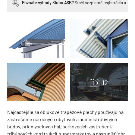
Poznáte výhody Klubu ASB?
Stačí bezplatná registrácia a zí
Najčastejšie sa oblúkové trapézové plechy používajú na
zastrešenie náročných obytných a administratívnych
budov, priemyselných hál, parkovacích zastrešení,
tribúnových konštrukcií, supermarketov a nástupíšť (obr.