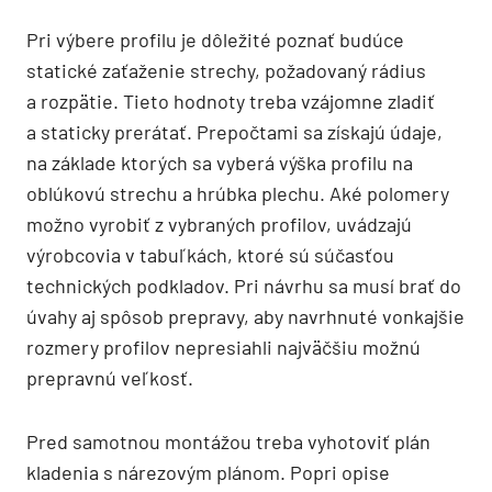
Pri výbere profilu je dôležité poznať budúce
statické zaťaženie strechy, požadovaný rádius
a rozpätie. Tieto hodnoty treba vzájomne zladiť
a staticky prerátať. Prepočtami sa získajú údaje,
na základe ktorých sa vyberá výška profilu na
oblúkovú strechu a hrúbka plechu. Aké polomery
možno vyrobiť z vybraných profilov, uvádzajú
výrobcovia v tabuľkách, ktoré sú súčasťou
technických podkladov. Pri návrhu sa musí brať do
úvahy aj spôsob prepravy, aby navrhnuté vonkajšie
rozmery profilov nepresiahli najväčšiu možnú
prepravnú veľkosť.
Pred samotnou montážou treba vyhotoviť plán
kladenia s nárezovým plánom. Popri opise