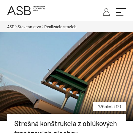
ASB
Stavebníctvo
Realizácia stavieb
Galéria
(12)
Strešná konštrukcia z oblúkových