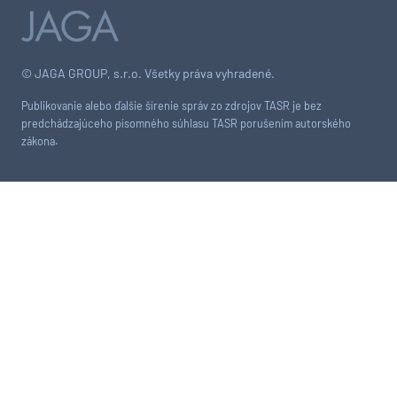
© JAGA GROUP, s.r.o. Všetky práva vyhradené.
Publikovanie alebo ďalšie šírenie správ zo zdrojov TASR je bez
predchádzajúceho písomného súhlasu TASR porušením autorského
zákona.