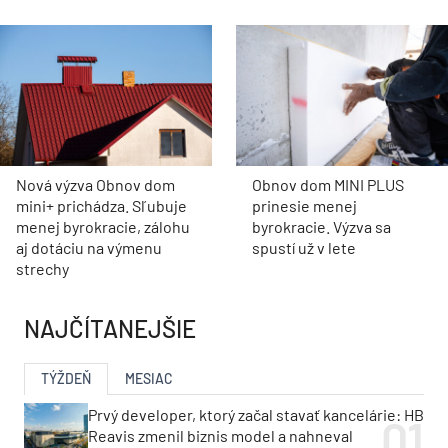
Nová výzva Obnov dom
Obnov dom MINI PLUS
mini+ prichádza. Sľubuje
prinesie menej
menej byrokracie, zálohu
byrokracie. Výzva sa
aj dotáciu na výmenu
spustí už v lete
strechy
NAJČÍTANEJŠIE
TÝŽDEŇ
MESIAC
Prvý developer, ktorý začal stavať kancelárie: HB
Reavis zmenil biznis model a nahneval