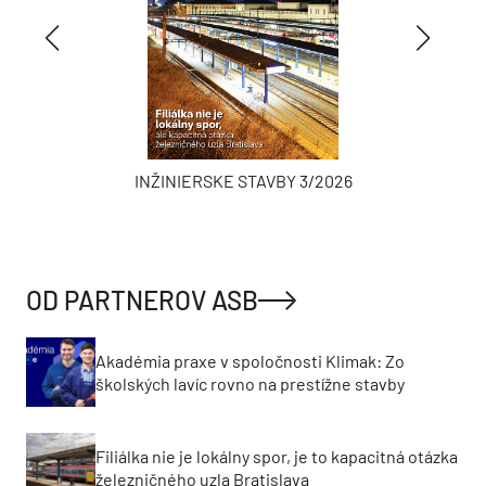
INŽINIERSKE STAVBY 3/2026
OD PARTNEROV ASB
Akadémia praxe v spoločnosti Klimak: Zo
školských lavíc rovno na prestížne stavby
Filiálka nie je lokálny spor, je to kapacitná otázka
železničného uzla Bratislava