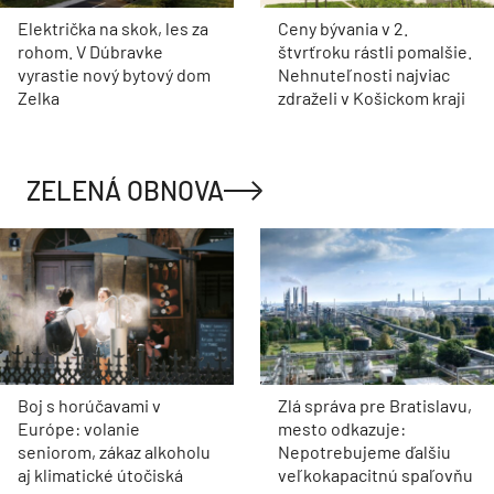
Električka na skok, les za
Ceny bývania v 2.
rohom. V Dúbravke
štvrťroku rástli pomalšie.
vyrastie nový bytový dom
Nehnuteľnosti najviac
Zelka
zdraželi v Košickom kraji
ZELENÁ OBNOVA
Boj s horúčavami v
Zlá správa pre Bratislavu,
Európe: volanie
mesto odkazuje:
seniorom, zákaz alkoholu
Nepotrebujeme ďalšiu
aj klimatické útočiská
veľkokapacitnú spaľovňu