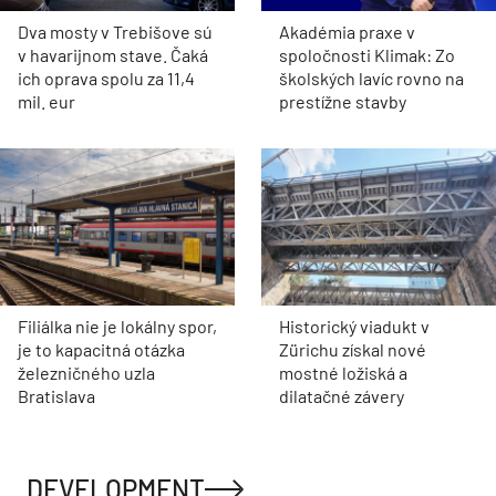
Dva mosty v Trebišove sú
Akadémia praxe v
v havarijnom stave. Čaká
spoločnosti Klimak: Zo
ich oprava spolu za 11,4
školských lavíc rovno na
mil. eur
prestížne stavby
Filiálka nie je lokálny spor,
Historický viadukt v
je to kapacitná otázka
Zürichu získal nové
železničného uzla
mostné ložiská a
Bratislava
dilatačné závery
DEVELOPMENT