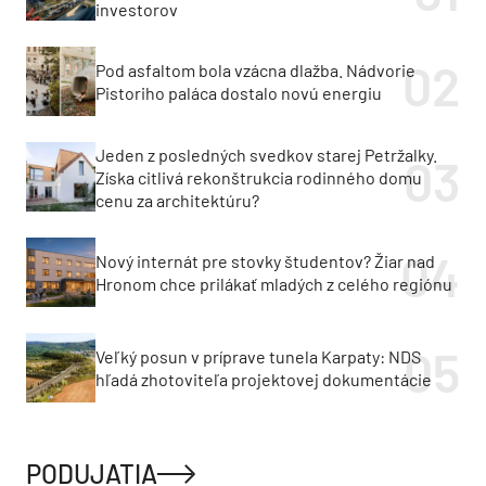
investorov
Pod asfaltom bola vzácna dlažba. Nádvorie
Pistoriho paláca dostalo novú energiu
Jeden z posledných svedkov starej Petržalky.
Získa citlivá rekonštrukcia rodinného domu
cenu za architektúru?
Nový internát pre stovky študentov? Žiar nad
Hronom chce prilákať mladých z celého regiónu
Veľký posun v príprave tunela Karpaty: NDS
hľadá zhotoviteľa projektovej dokumentácie
PODUJATIA