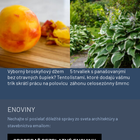
Výborný broskyňový džem
5 trvaliek s panašovanými
bez otravných šupiek? Tento
listami, ktoré dodajú vášmu
trik skráti prácu na polovicu
záhonu celosezónny šmrnc
ENOVINY
Nechajte si posielať dôležité správy zo sveta architektúry a
stavebníctva emailom: