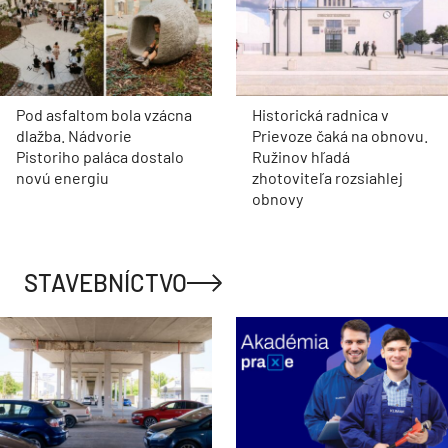
Pod asfaltom bola vzácna
Historická radnica v
dlažba. Nádvorie
Prievoze čaká na obnovu.
Pistoriho paláca dostalo
Ružinov hľadá
novú energiu
zhotoviteľa rozsiahlej
obnovy
STAVEBNÍCTVO