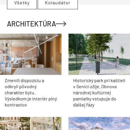
Všetky
Kolaudátor
ARCHITEKTÚRA
Zmenili dispozíciu a
Historický park pri kaštieli
odkryli pôvodný
v Senici ožije. Obnova
charakter bytu.
národnej kultúrnej
Výsledkom je interiér plný
pamiatky vstupuje do
kontrastov
ďalšej fázy