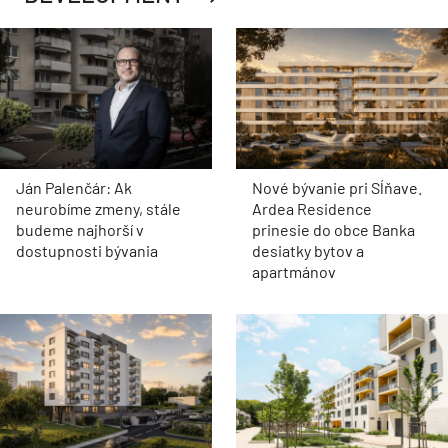
Ján Palenčár: Ak
Nové bývanie pri Sĺňave.
neurobíme zmeny, stále
Ardea Residence
budeme najhorší v
prinesie do obce Banka
dostupnosti bývania
desiatky bytov a
apartmánov