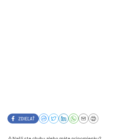
ZDIEĽAŤ
Našli ste chybu alebo máte pripomienku?