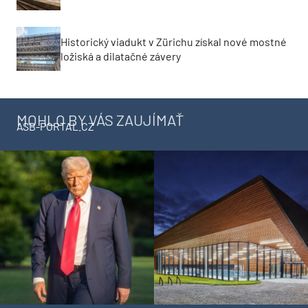
Historický viadukt v Zürichu získal nové mostné
ložiská a dilatačné závery
MOHLO BY VÁS ZAUJÍMAŤ
ASB-PORTAL.CZ