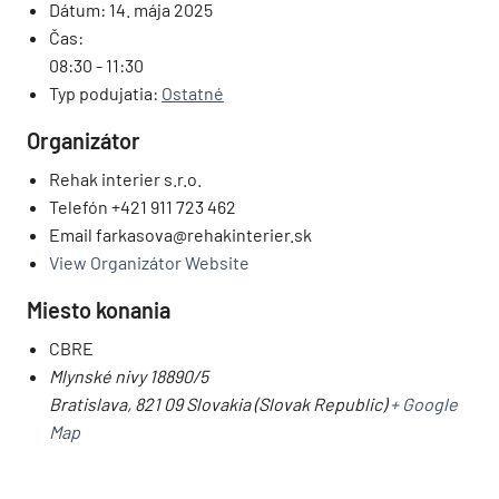
Dátum:
14. mája 2025
Čas:
08:30 - 11:30
Typ podujatia:
Ostatné
Organizátor
Rehak interier s.r.o.
Telefón
+421 911 723 462
Email
farkasova@rehakinterier.sk
View Organizátor Website
Miesto konania
CBRE
Mlynské nivy 18890/5
Bratislava
,
821 09
Slovakia (Slovak Republic)
+ Google
Map