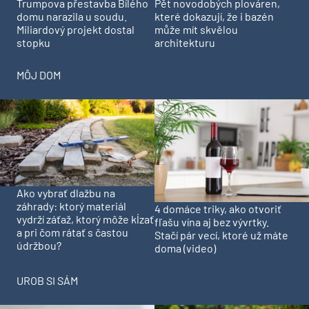
Trumpova přestavba Bílého
Pět novodobých plováren,
domu narazila u soudu.
které dokazují, že i bazén
Miliardový projekt dostal
může mít skvělou
stopku
architekturu
MÔJ DOM
Ako vybrať dlažbu na
záhrady: ktorý materiál
4 domáce triky, ako otvoriť
vydrží záťaž, ktorý môže kĺzať
fľašu vína aj bez vývrtky.
a pri čom rátať s častou
Stačí pár vecí, ktoré už máte
údržbou?
doma (video)
UROB SI SÁM