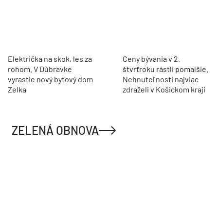
Električka na skok, les za
Ceny bývania v 2.
rohom. V Dúbravke
štvrťroku rástli pomalšie.
vyrastie nový bytový dom
Nehnuteľnosti najviac
Zelka
zdraželi v Košickom kraji
ZELENÁ OBNOVA