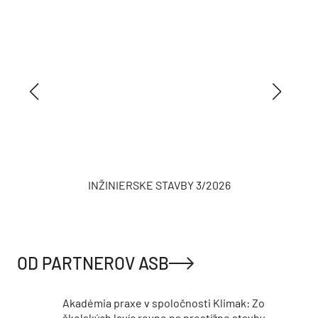
INŽINIERSKE STAVBY 3/2026
OD PARTNEROV ASB
Akadémia praxe v spoločnosti Klimak: Zo
školských lavíc rovno na prestížne stavby