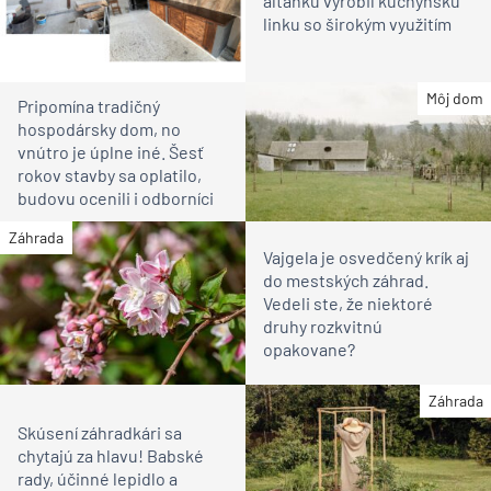
altánku vyrobil kuchynskú
linku so širokým využitím
Môj dom
Pripomína tradičný
hospodársky dom, no
vnútro je úplne iné. Šesť
rokov stavby sa oplatilo,
budovu ocenili i odborníci
Záhrada
Vajgela je osvedčený krík aj
do mestských záhrad.
Vedeli ste, že niektoré
druhy rozkvitnú
opakovane?
Záhrada
Skúsení záhradkári sa
chytajú za hlavu! Babské
rady, účinné lepidlo a