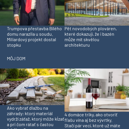
Trumpova přestavba Bílého
Pět novodobých plováren,
domu narazila u soudu.
které dokazují, že i bazén
Miliardový projekt dostal
může mít skvělou
stopku
architekturu
MÔJ DOM
Ako vybrať dlažbu na
záhrady: ktorý materiál
4 domáce triky, ako otvoriť
vydrží záťaž, ktorý môže kĺzať
fľašu vína aj bez vývrtky.
a pri čom rátať s častou
Stačí pár vecí, ktoré už máte