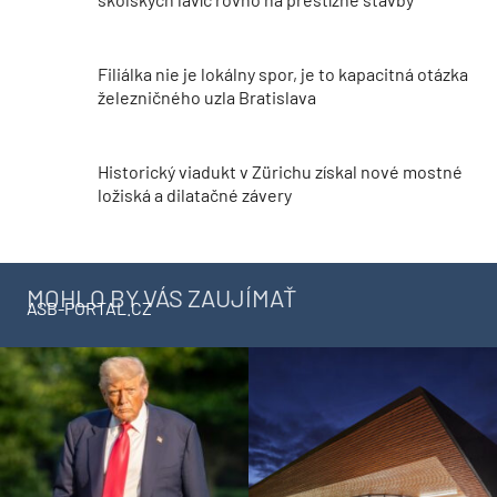
Filiálka nie je lokálny spor, je to kapacitná otázka
železničného uzla Bratislava
Historický viadukt v Zürichu získal nové mostné
ložiská a dilatačné závery
MOHLO BY VÁS ZAUJÍMAŤ
ASB-PORTAL.CZ