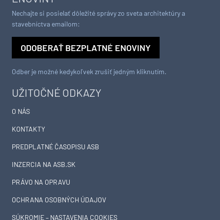
Nechajte si posielať dôležité správy zo sveta architektúry a
stavebníctva emailom:
ODOBERAŤ BEZPLATNÉ ENOVINY
Odber je možné kedykoľvek zrušiť jedným kliknutím.
UŽITOČNÉ ODKAZY
O NÁS
KONTAKTY
PREDPLATNÉ ČASOPISU ASB
INZERCIA NA ASB.SK
PRÁVO NA OPRAVU
OCHRANA OSOBNÝCH ÚDAJOV
SÚKROMIE – NASTAVENIA COOKIES