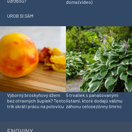
údržbou?
doma (video)
UROB SI SÁM
Výborný broskyňový džem
5 trvaliek s panašovanými
bez otravných šupiek? Tento
listami, ktoré dodajú vášmu
trik skráti prácu na polovicu
záhonu celosezónny šmrnc
ENOVINY