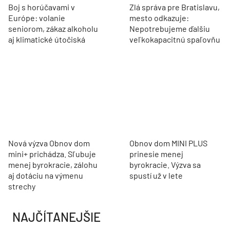
Boj s horúčavami v
Zlá správa pre Bratislavu,
Európe: volanie
mesto odkazuje:
seniorom, zákaz alkoholu
Nepotrebujeme ďalšiu
aj klimatické útočiská
veľkokapacitnú spaľovňu
Nová výzva Obnov dom
Obnov dom MINI PLUS
mini+ prichádza. Sľubuje
prinesie menej
menej byrokracie, zálohu
byrokracie. Výzva sa
aj dotáciu na výmenu
spustí už v lete
strechy
NAJČÍTANEJŠIE