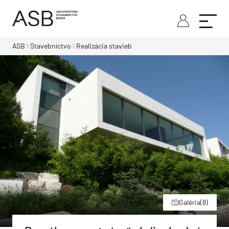
ASB
Stavebníctvo
Realizácia stavieb
Galéria
(8)