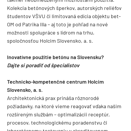
Kolekcia betónových šperkov, autorských reliéfov
študentov VŠVU či limitovaná edícia objektu bet-
OM od Patrika Illa – aj toto je pohľad na nové
možnosti spolupráce s lídrom na trhu,
spoločnosťou Holcim Slovensko, a. s.
Inovatívne použitie betónu na Slovensku?
Dajte si poradiť od špecialistov
Technicko-kompetenčné centrum Holcim
Slovensko, a. s.
Architektonická prax prináša rôznorodé
požiadavky, na ktoré vieme reagovať vďaka našim
rozšíreným službám – optimalizácii receptúr,
procesov, technologickému poradenstvu či
laboratórnemu testovaniu v akreditovanom