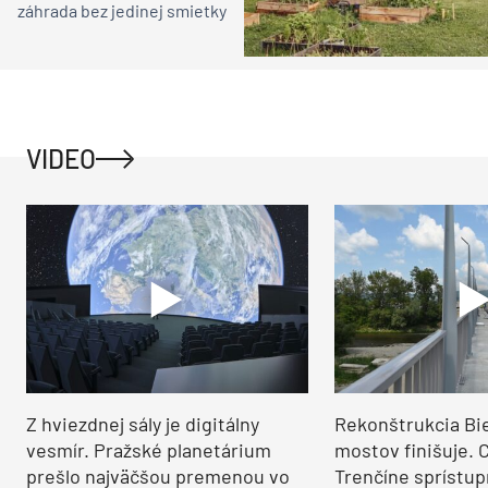
záhrada bez jedinej smietky
VIDEO
Z hviezdnej sály je digitálny
Rekonštrukcia Bi
vesmír. Pražské planetárium
mostov finišuje. 
prešlo najväčšou premenou vo
Trenčíne sprístup