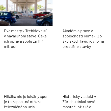
Dva mosty v Trebišove sú
Akadémia praxe v
v havarijnom stave. Čaká
spoločnosti Klimak: Zo
ich oprava spolu za 11,4
školských lavíc rovno na
mil. eur
prestížne stavby
Filiálka nie je lokálny spor,
Historický viadukt v
je to kapacitná otázka
Zürichu získal nové
železničného uzla
mostné ložiská a