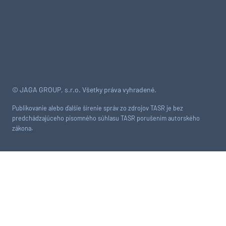
© JAGA GROUP, s.r.o. Všetky práva vyhradené.
Publikovanie alebo ďalšie šírenie správ zo zdrojov TASR je bez
predchádzajúceho písomného súhlasu TASR porušením autorského
zákona.