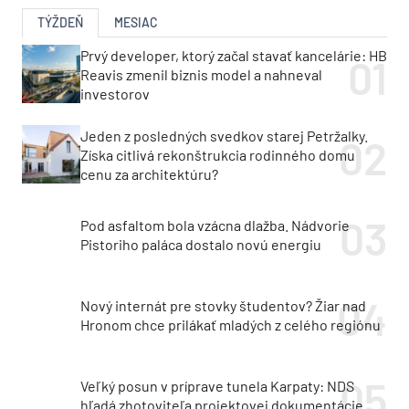
TÝŽDEŇ
MESIAC
Prvý developer, ktorý začal stavať kancelárie: HB
Reavis zmenil biznis model a nahneval
investorov
Jeden z posledných svedkov starej Petržalky.
Získa citlivá rekonštrukcia rodinného domu
cenu za architektúru?
Pod asfaltom bola vzácna dlažba. Nádvorie
Pistoriho paláca dostalo novú energiu
Nový internát pre stovky študentov? Žiar nad
Hronom chce prilákať mladých z celého regiónu
Veľký posun v príprave tunela Karpaty: NDS
hľadá zhotoviteľa projektovej dokumentácie