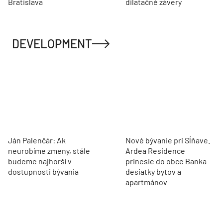
Bratislava
dilatačné závery
DEVELOPMENT
Ján Palenčár: Ak
Nové bývanie pri Sĺňave.
neurobíme zmeny, stále
Ardea Residence
budeme najhorší v
prinesie do obce Banka
dostupnosti bývania
desiatky bytov a
apartmánov