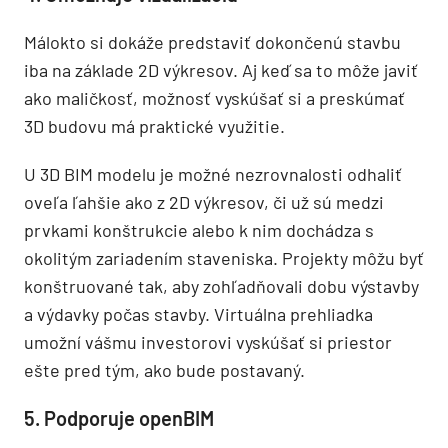
Málokto si dokáže predstaviť dokončenú stavbu
iba na základe 2D výkresov. Aj keď sa to môže javiť
ako maličkosť, možnosť vyskúšať si a preskúmať
3D budovu má praktické využitie.
U 3D BIM modelu je možné nezrovnalosti odhaliť
oveľa ľahšie ako z 2D výkresov, či už sú medzi
prvkami konštrukcie alebo k nim dochádza s
okolitým zariadením staveniska. Projekty môžu byť
konštruované tak, aby zohľadňovali dobu výstavby
a výdavky počas stavby. Virtuálna prehliadka
umožní vášmu investorovi vyskúšať si priestor
ešte pred tým, ako bude postavaný.
5. Podporuje openBIM