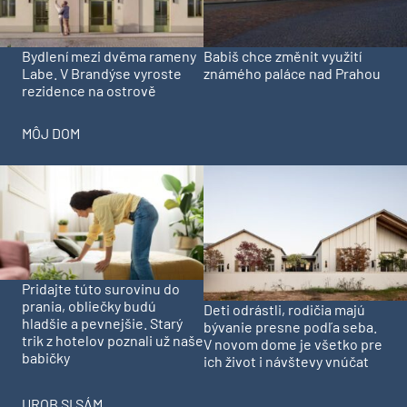
Bydlení mezi dvěma rameny
Babiš chce změnit využití
Labe. V Brandýse vyroste
známého paláce nad Prahou
rezidence na ostrově
MÔJ DOM
Pridajte túto surovinu do
prania, obliečky budú
Deti odrástli, rodičia majú
hladšie a pevnejšie. Starý
bývanie presne podľa seba.
trik z hotelov poznali už naše
V novom dome je všetko pre
babičky
ich život i návštevy vnúčat
UROB SI SÁM