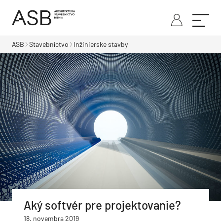
ASB
Stavebníctvo
Inžinierske stavby
Aký softvér pre projektovanie?
18. novembra 2019