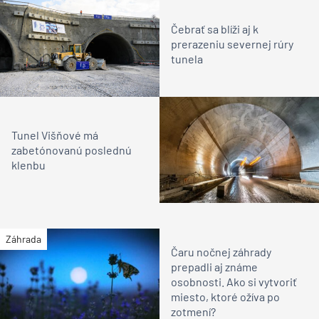
Čebrať sa blíži aj k
prerazeniu severnej rúry
tunela
Tunel Višňové má
zabetónovanú poslednú
klenbu
Záhrada
Čaru nočnej záhrady
prepadli aj známe
osobnosti. Ako si vytvoriť
miesto, ktoré ožíva po
zotmení?