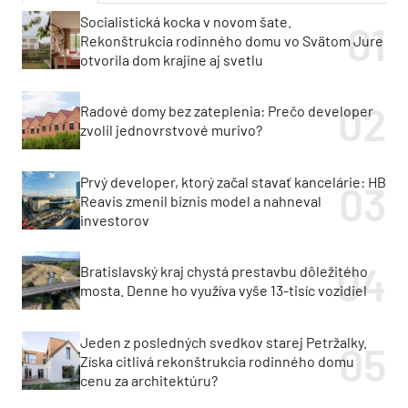
Socialistická kocka v novom šate.
Rekonštrukcia rodinného domu vo Svätom Jure
otvorila dom krajine aj svetlu
Radové domy bez zateplenia: Prečo developer
zvolil jednovrstvové murivo?
Prvý developer, ktorý začal stavať kancelárie: HB
Reavis zmenil biznis model a nahneval
investorov
Bratislavský kraj chystá prestavbu dôležitého
mosta. Denne ho využíva vyše 13-tisíc vozidiel
Jeden z posledných svedkov starej Petržalky.
Získa citlivá rekonštrukcia rodinného domu
cenu za architektúru?