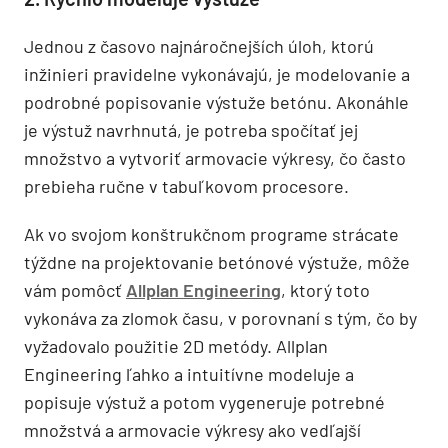
Jednou z časovo najnáročnejších úloh, ktorú
inžinieri pravidelne vykonávajú, je modelovanie a
podrobné popisovanie výstuže betónu. Akonáhle
je výstuž navrhnutá, je potreba spočítať jej
množstvo a vytvoriť armovacie výkresy, čo často
prebieha ručne v tabuľkovom procesore.
Ak vo svojom konštrukčnom programe strácate
týždne na projektovanie betónové výstuže, môže
vám pomôcť
Allplan Engineering
, ktorý toto
vykonáva za zlomok času, v porovnaní s tým, čo by
vyžadovalo použitie 2D metódy. Allplan
Engineering ľahko a intuitívne modeluje a
popisuje výstuž a potom vygeneruje potrebné
množstvá a armovacie výkresy ako vedľajší