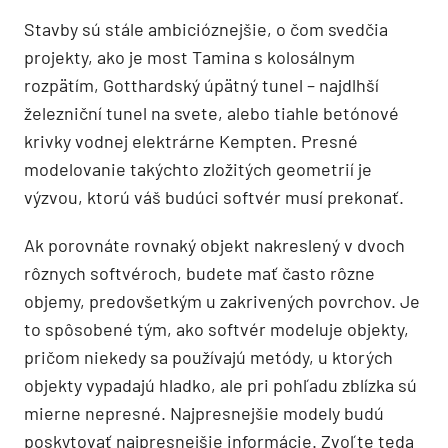
Stavby sú stále ambicióznejšie, o čom svedčia
projekty, ako je most Tamina s kolosálnym
rozpätím, Gotthardský úpätný tunel – najdlhší
železniční tunel na svete, alebo tiahle betónové
krivky vodnej elektrárne Kempten. Presné
modelovanie takýchto zložitých geometrií je
výzvou, ktorú váš budúci softvér musí prekonať.
Ak porovnáte rovnaký objekt nakreslený v dvoch
rôznych softvéroch, budete mať často rôzne
objemy, predovšetkým u zakrivených povrchov. Je
to spôsobené tým, ako softvér modeluje objekty,
pričom niekedy sa používajú metódy, u ktorých
objekty vypadajú hladko, ale pri pohľadu zblízka sú
mierne nepresné. Najpresnejšie modely budú
poskytovať najpresnejšie informácie. Zvoľte teda