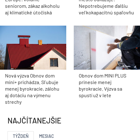
seniorom, zákaz alkoholu
Nepotrebujeme ďalšiu
aj klimatické útočiská
veľkokapacitnú spaľovňu
Nová výzva Obnov dom
Obnov dom MINI PLUS
mini+ prichádza. Sľubuje
prinesie menej
menej byrokracie, zálohu
byrokracie. Výzva sa
aj dotáciu na výmenu
spustí už v lete
strechy
NAJČÍTANEJŠIE
TÝŽDEŇ
MESIAC