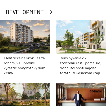
DEVELOPMENT
Električka na skok, les za
Ceny bývania v 2.
rohom. V Dúbravke
štvrťroku rástli pomalšie.
vyrastie nový bytový dom
Nehnuteľnosti najviac
Zelka
zdraželi v Košickom kraji