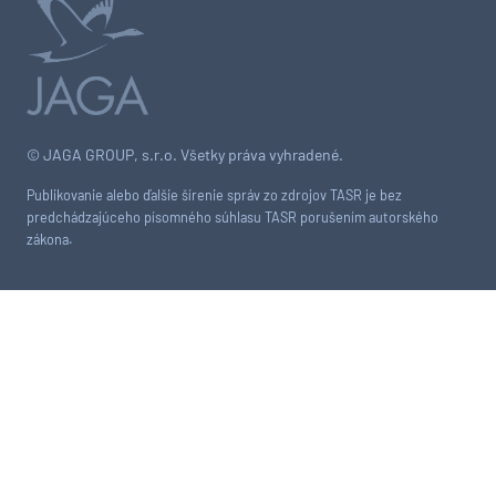
© JAGA GROUP, s.r.o. Všetky práva vyhradené.
Publikovanie alebo ďalšie šírenie správ zo zdrojov TASR je bez
predchádzajúceho písomného súhlasu TASR porušením autorského
zákona.