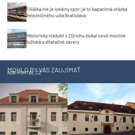
Filiálka nie je lokálny spor, je to kapacitná otázka
železničného uzla Bratislava
Historický viadukt v Zürichu získal nové mostné
ložiská a dilatačné závery
MOHLO BY VÁS ZAUJÍMAŤ
ASB-PORTAL.CZ