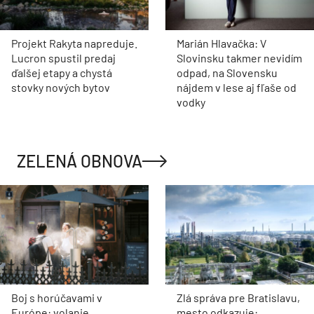
Projekt Rakyta napreduje.
Marián Hlavačka: V
Lucron spustil predaj
Slovinsku takmer nevidím
ďalšej etapy a chystá
odpad, na Slovensku
stovky nových bytov
nájdem v lese aj fľaše od
vodky
ZELENÁ OBNOVA
Boj s horúčavami v
Zlá správa pre Bratislavu,
Európe: volanie
mesto odkazuje: