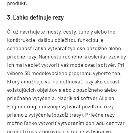
produkt.
3. Ľahko definuje rezy
Či už navrhujete mosty, cesty, tunely alebo iné
konštrukcie, ďalšou dôležitou funkciou je
schopnosť ľahko vytvárať typické pozdĺžne alebo
priečne rezy. Namiesto ručného kreslenia rezov by
ich mal vedieť vytvoriť váš modelovací softvér. Pri
výbere 3D modelovacieho programu vyberte ten,
ktorý umožňuje voľne definovať rezy ako súčasť
existujúcich objektov alebo z pozdĺžneho alebo
priečneho vytýčenia. Napríklad softvér Allplan
Engineering umožňuje vytvárať pozdĺžne rezy
priamo z vytýčenia (pozdĺž trasy). Priečne rezy
možno ľahko vytvoriť vytvorením pohľadu cez tvar,
čo ušetrí čas v porovnaní s ručne vytváraným