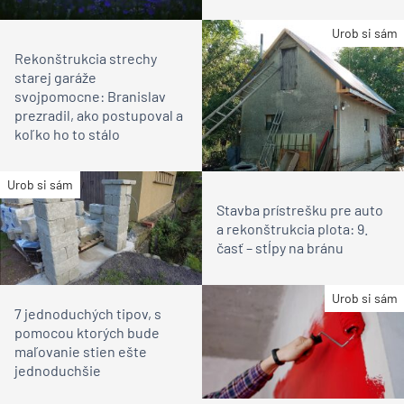
Urob si sám
Rekonštrukcia strechy
starej garáže
svojpomocne: Branislav
prezradil, ako postupoval a
koľko ho to stálo
Urob si sám
Stavba prístrešku pre auto
a rekonštrukcia plota: 9.
časť – stĺpy na bránu
Urob si sám
7 jednoduchých tipov, s
pomocou ktorých bude
maľovanie stien ešte
jednoduchšie