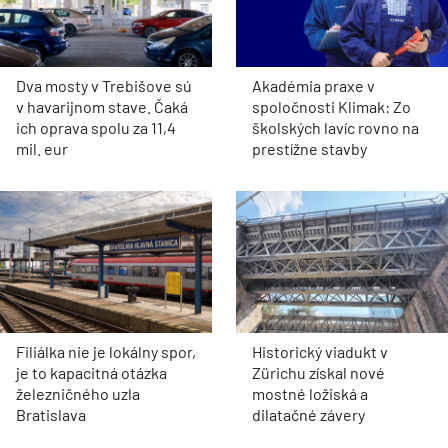
Dva mosty v Trebišove sú
Akadémia praxe v
v havarijnom stave. Čaká
spoločnosti Klimak: Zo
ich oprava spolu za 11,4
školských lavíc rovno na
mil. eur
prestížne stavby
Filiálka nie je lokálny spor,
Historický viadukt v
je to kapacitná otázka
Zürichu získal nové
železničného uzla
mostné ložiská a
Bratislava
dilatačné závery