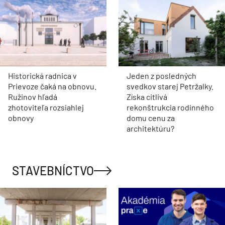
Historická radnica v
Jeden z posledných
Prievoze čaká na obnovu.
svedkov starej Petržalky.
Ružinov hľadá
Získa citlivá
zhotoviteľa rozsiahlej
rekonštrukcia rodinného
obnovy
domu cenu za
architektúru?
STAVEBNÍCTVO