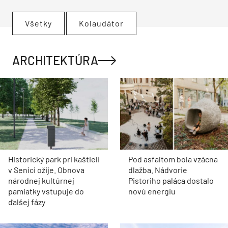
Všetky
Kolaudátor
ARCHITEKTÚRA
Historický park pri kaštieli
Pod asfaltom bola vzácna
v Senici ožije. Obnova
dlažba. Nádvorie
národnej kultúrnej
Pistoriho paláca dostalo
pamiatky vstupuje do
novú energiu
ďalšej fázy