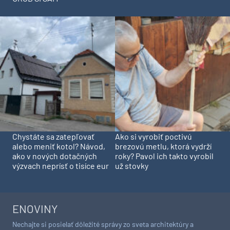
Chystáte sa zatepľovať
Ako si vyrobiť poctivú
alebo meniť kotol? Návod,
brezovú metlu, ktorá vydrží
ako v nových dotačných
roky? Pavol ich takto vyrobil
výzvach neprísť o tisíce eur
už stovky
ENOVINY
Nechajte si posielať dôležité správy zo sveta architektúry a