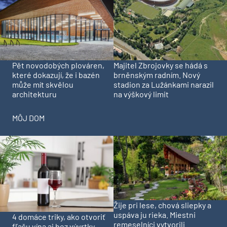
Pět novodobých plováren,
Majitel Zbrojovky se hádá s
které dokazují, že i bazén
brněnským radním. Nový
může mít skvělou
stadion za Lužánkami narazil
architekturu
na výškový limit
MÔJ DOM
Žije pri lese, chová sliepky a
uspáva ju rieka. Miestni
4 domáce triky, ako otvoriť
remeselníci vytvorili
fľašu vína aj bez vývrtky.