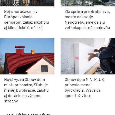
Boj s horúčavami v
Zlá správa pre Bratislavu,
Európe: volanie
mesto odkazuje:
seniorom, zákaz alkoholu
Nepotrebujeme ďalšiu
aj klimatické útočiská
veľkokapacitnú spaľovňu
Nová výzva Obnov dom
Obnov dom MINI PLUS
mini+ prichádza. Sľubuje
prinesie menej
menej byrokracie, zálohu
byrokracie. Výzva sa
aj dotáciu na výmenu
spustí už v lete
strechy