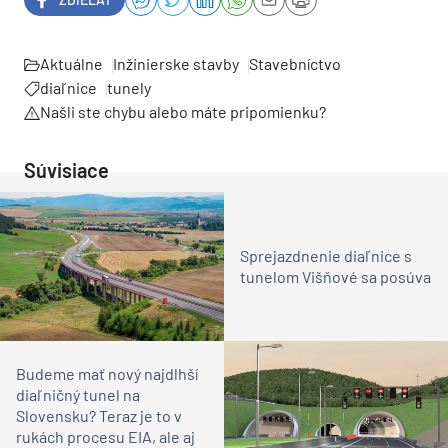
Aktuálne
Inžinierske stavby
Stavebníctvo
diaľnice
tunely
Našli ste chybu alebo máte pripomienku?
Súvisiace
Sprejazdnenie diaľnice s
tunelom Višňové sa posúva
Budeme mať nový najdlhší
diaľničný tunel na
Slovensku? Teraz je to v
rukách procesu EIA, ale aj