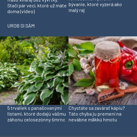
bývanie, ktoré vyzerá ako
Stačí pár vecí, ktoré už máte
malý raj
doma (video)
UROB SI SÁM
5 trvaliek s panašovanými
Chystáte sa zavárať kápiu?
listami, ktoré dodajú vášmu
Táto chyba ju premení na
záhonu celosezónny šmrnc
nevábne mäkkú hmotu