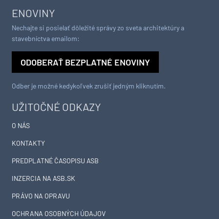
ENOVINY
Nechajte si posielať dôležité správy zo sveta architektúry a
stavebníctva emailom:
ODOBERAŤ BEZPLATNÉ ENOVINY
Odber je možné kedykoľvek zrušiť jedným kliknutím.
UŽITOČNÉ ODKAZY
O NÁS
KONTAKTY
PREDPLATNÉ ČASOPISU ASB
INZERCIA NA ASB.SK
PRÁVO NA OPRAVU
OCHRANA OSOBNÝCH ÚDAJOV