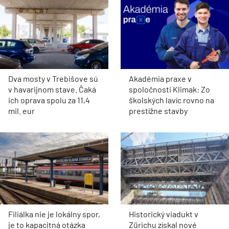
Dva mosty v Trebišove sú
Akadémia praxe v
v havarijnom stave. Čaká
spoločnosti Klimak: Zo
ich oprava spolu za 11,4
školských lavíc rovno na
mil. eur
prestížne stavby
Filiálka nie je lokálny spor,
Historický viadukt v
je to kapacitná otázka
Zürichu získal nové