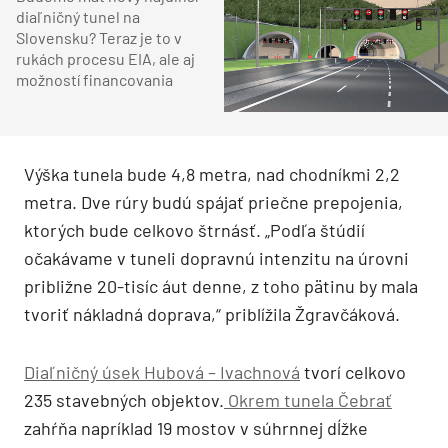
diaľničný tunel na
Slovensku? Teraz je to v
rukách procesu EIA, ale aj
možností financovania
Výška tunela bude 4,8 metra, nad chodníkmi 2,2
metra. Dve rúry budú spájať priečne prepojenia,
ktorých bude celkovo štrnásť. „Podľa štúdií
očakávame v tuneli dopravnú intenzitu na úrovni
približne 20-tisíc áut denne, z toho pätinu by mala
tvoriť nákladná doprava,“ priblížila Žgravčáková.
Diaľničný úsek Hubová – Ivachnová
tvorí celkovo
235 stavebných objektov.
Okrem tunela Čebrať
zahŕňa napríklad 19 mostov v súhrnnej dĺžke