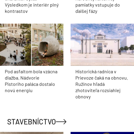
Výsledkom je interiér plný
pamiatky vstupuje do
kontrastov
ďalšej fázy
Pod asfaltom bola vzácna
Historická radnica v
dlažba. Nádvorie
Prievoze čaká na obnovu.
Pistoriho paláca dostalo
Ružinov hľadá
novú energiu
zhotoviteľa rozsiahlej
obnovy
STAVEBNÍCTVO