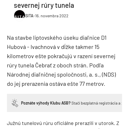
severnej rúry tunela
SITA
-
16. novembra 2022
Na stavbe liptovského úseku diaľnice D1
Hubová - Ivachnová v dĺžke takmer 15
kilometrov ešte pokračujú v razení severnej
rúry tunela Čebrať z oboch strán. Podľa
Národnej diaľničnej spoločnosti, a. s., (NDS)
do jej prerazenia ostáva ešte 77 metrov.
Poznáte výhody Klubu ASB?
Stačí bezplatná registrácia a zí
Južnú tunelovú rúru oficiálne prerazili v utorok. Z