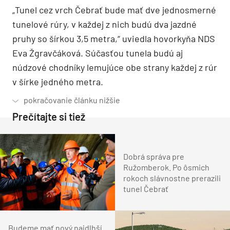
„Tunel cez vrch Čebrať bude mať dve jednosmerné
tunelové rúry, v každej z nich budú dva jazdné
pruhy so šírkou 3,5 metra,“ uviedla hovorkyňa NDS
Eva Žgravčáková. Súčasťou tunela budú aj
núdzové chodníky lemujúce obe strany každej z rúr
v šírke jedného metra.
Prečítajte si tiež
Dobrá správa pre
Ružomberok. Po ôsmich
rokoch slávnostne prerazili
tunel Čebrať
Budeme mať nový najdlhší