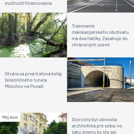
možností financovania
Trasovanie
malokarpatského obchvatu
má dva háčiky. Zasahuje do
chránených území
Otvára sa prvá traťová koľaj
železničného tunela
Milochov na Považí
Môj dom
Storočný byt obnovila
architektka pre seba, no
takú zmenu by ste asi