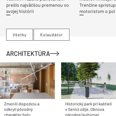
prešlo najväčšou premenou vo
Trenčíne sprístup
svojej histórii
motoristom o pol 
Všetky
Kolaudátor
ARCHITEKTÚRA
Zmenili dispozíciu a
Historický park pri kaštieli
odkryli pôvodný
v Senici ožije. Obnova
charakter bytu.
národnej kultúrnej