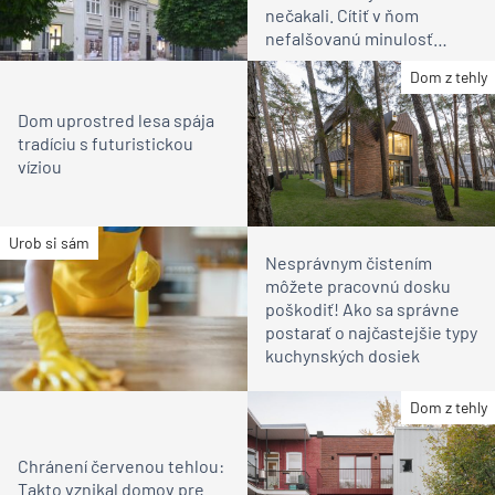
nečakali. Cítiť v ňom
nefalšovanú minulosť
Bratislavy
Dom z tehly
Dom uprostred lesa spája
tradíciu s futuristickou
víziou
Urob si sám
Nesprávnym čistením
môžete pracovnú dosku
poškodiť! Ako sa správne
postarať o najčastejšie typy
kuchynských dosiek
Dom z tehly
Chránení červenou tehlou:
Takto vznikal domov pre