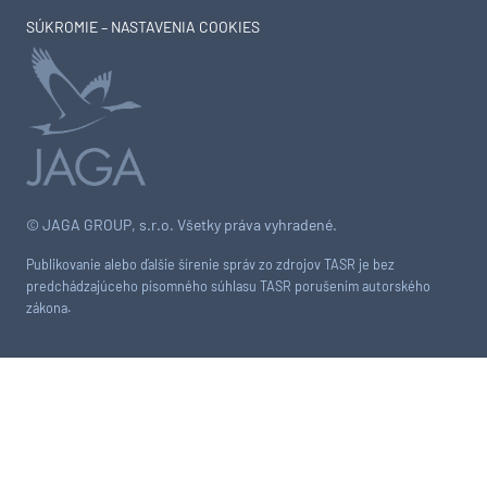
SÚKROMIE – NASTAVENIA COOKIES
© JAGA GROUP, s.r.o. Všetky práva vyhradené.
Publikovanie alebo ďalšie šírenie správ zo zdrojov TASR je bez
predchádzajúceho písomného súhlasu TASR porušením autorského
zákona.