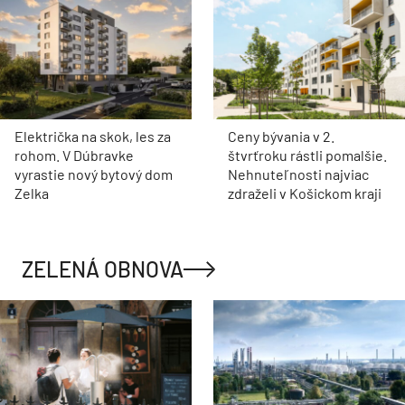
Električka na skok, les za
Ceny bývania v 2.
rohom. V Dúbravke
štvrťroku rástli pomalšie.
vyrastie nový bytový dom
Nehnuteľnosti najviac
Zelka
zdraželi v Košickom kraji
ZELENÁ OBNOVA