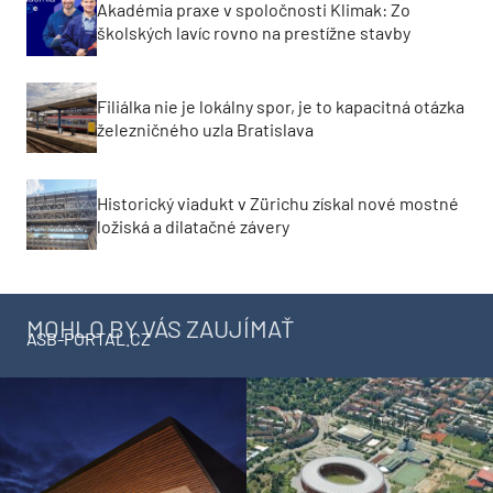
Akadémia praxe v spoločnosti Klimak: Zo
školských lavíc rovno na prestížne stavby
Filiálka nie je lokálny spor, je to kapacitná otázka
železničného uzla Bratislava
Historický viadukt v Zürichu získal nové mostné
ložiská a dilatačné závery
MOHLO BY VÁS ZAUJÍMAŤ
ASB-PORTAL.CZ