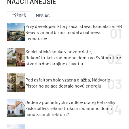
NAJČÍTANEJŠIE
TÝŽDEŇ
MESIAC
Prvý developer, ktorý začal stavať kancelárie: HB
Reavis zmenil biznis model a nahneval
investorov
Socialistická kocka v novom šate.
Rekonštrukcia rodinného domu vo Svätom Jure
otvorila dom krajine aj svetlu
Pod asfaltom bola vzácna dlažba. Nádvorie
Pistoriho paláca dostalo novú energiu
Jeden z posledných svedkov starej Petržalky.
Získa citlivá rekonštrukcia rodinného domu
cenu za architektúru?