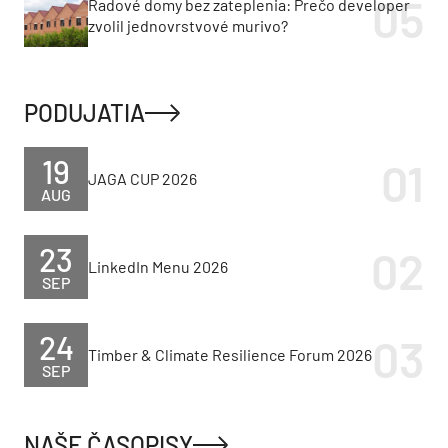
Radové domy bez zateplenia: Prečo developer
zvolil jednovrstvové murivo?
PODUJATIA
19
JAGA CUP 2026
AUG
23
LinkedIn Menu 2026
SEP
24
Timber & Climate Resilience Forum 2026
SEP
NAŠE ČASOPISY