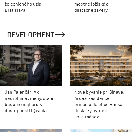
železničného uzla
mostné ložiská a
Bratislava
dilatačné závery
DEVELOPMENT
Ján Palenčár: Ak
Nové bývanie pri Sĺňave.
neurobíme zmeny, stále
Ardea Residence
budeme najhorší v
prinesie do obce Banka
dostupnosti bývania
desiatky bytov a
apartmánov