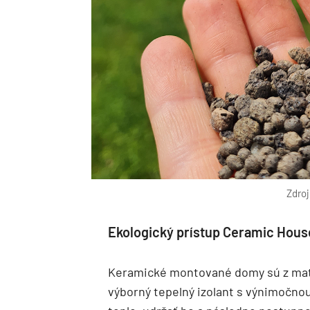
Zdro
Ekologický prístup Ceramic Hous
Keramické montované domy sú z mater
výborný tepelný izolant s výnimočno