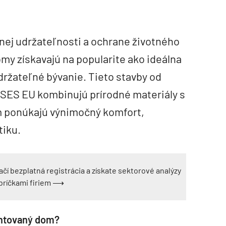
anej udržateľnosti a ochrane životného
my získavajú na popularite ako ideálna
držateľné bývanie. Tieto stavby od
SES EU kombinujú prírodné materiály s
m ponúkajú výnimočný komfort,
tiku.
ačí bezplatná registrácia a získate sektorové analýzy
ebríčkami firiem ⟶
ontovaný dom?