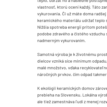
teplo, udržať ho a následne postupne
vlastnosť, ktorú ocení každý. Táto 
vykurovania. Či už máte doma radšej 
keramického materiálu udržať teplo s
Nižšia spotreba energií pritom poteší
podobe zdravého a čistého vzduchu s
nadmerným vykurovaním.
Samotná výroba je k životnému prostr
dielcov vzniká síce minimum odpadu,
malé množstvo, vďaka recyklovateľno
náročných prvkov, čím odpad takmer 
K ekológii keramických domov zárove
prebieha na Slovensku. Lokálna výrob
ale tiež zamestnáva ľudí z menej roz