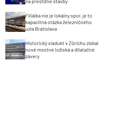
na prestížne stavby
Filiálka nie je lokálny spor, je to
kapacitná otázka železničného
uzla Bratislava
Historický viadukt v Zürichu získal
nové mostné ložiská a dilatačné
závery