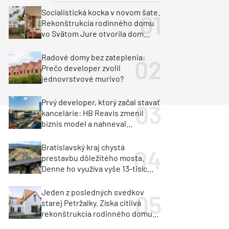
y
Klimatizácia a vetranie
Socialistická kocka v novom šate.
urz Milan Murcka
Rekonštrukcia rodinného domu
vo Svätom Jure otvorila dom
krajine aj svetlu
Radové domy bez zateplenia:
Prečo developer zvolil
jednovrstvové murivo?
Prvý developer, ktorý začal stavať
kancelárie: HB Reavis zmenil
biznis model a nahneval
investorov
Bratislavský kraj chystá
prestavbu dôležitého mosta.
Denne ho využíva vyše 13-tisíc
vozidiel
Jeden z posledných svedkov
starej Petržalky. Získa citlivá
rekonštrukcia rodinného domu
cenu za architektúru?