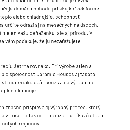
 vrátiť späť do interiéru domu je skvelá
zaručuje domácu pohodu pri akejkoľvek forme
teplo alebo chladnejšie, schopnosť
a určite odrazí aj na mesačných nákladoch.
 nielen vašu peňaženku, ale aj prírodu. V
a vám poďakuje, že ju nezaťažujete
ediu šetrná rovnako. Pri výrobe stien a
 ale spoločnosť Ceramic Houses aj takéto
sti materiálu, opäť používa na výrobu menej
úplne eliminuje.
ň značne prispieva aj výrobný proces, ktorý
a v Lučenci tak nielen znižuje uhlíkovú stopu,
vinutých regiónov.