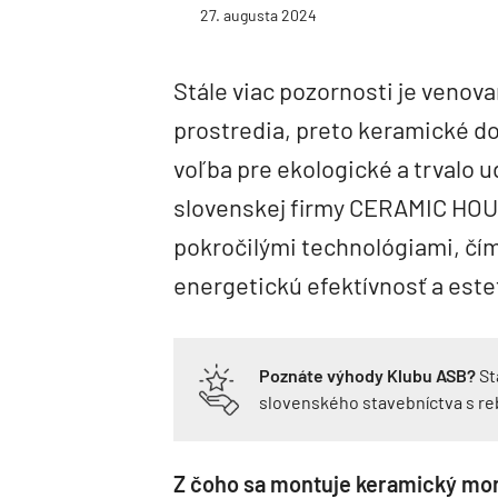
27. augusta 2024
Stále viac pozornosti je venov
prostredia, preto keramické do
voľba pre ekologické a trvalo u
slovenskej firmy CERAMIC HOU
pokročilými technológiami, čí
energetickú efektívnosť a este
Poznáte výhody Klubu ASB?
St
slovenského stavebníctva s r
Z čoho sa montuje keramický m