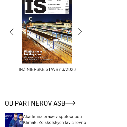
INŽINIERSKE STAVBY 3/2026
ASB
OD PARTNEROV ASB
Akadémia praxe v spoločnosti
Klimak: Zo školských lavíc rovno