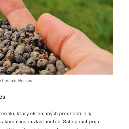
j: Ceramis Houses
es
iálu, ktorý okrem iných predností je aj
u akumulačnou vlastnosťou. Schopnosť prijať