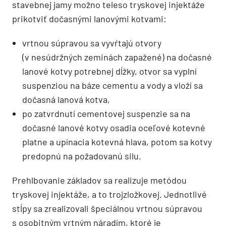
stavebnej jamy možno teleso tryskovej injektáže
prikotviť dočasnými lanovými kotvami:
vrtnou súpravou sa vyvŕtajú otvory
(v nesúdržných zeminách zapažené) na dočasné
lanové kotvy potrebnej dĺžky, otvor sa vyplní
suspenziou na báze cementu a vody a vloží sa
dočasná lanová kotva,
po zatvrdnutí cementovej suspenzie sa na
dočasné lanové kotvy osadia oceľové kotevné
platne a upínacia kotevná hlava, potom sa kotvy
predopnú na požadovanú silu.
Prehlbovanie základov sa realizuje metódou
tryskovej injektáže, a to trojzložkovej. Jednotlivé
stĺpy sa zrealizovali špeciálnou vrtnou súpravou
s osobitným vrtným náradím, ktoré je