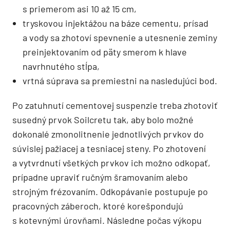
s priemerom asi 10 až 15 cm,
tryskovou injektážou na báze cementu, prísad
a vody sa zhotoví spevnenie a utesnenie zeminy
preinjektovaním od päty smerom k hlave
navrhnutého stĺpa,
vrtná súprava sa premiestni na nasledujúci bod.
Po zatuhnutí cementovej suspenzie treba zhotoviť
susedný prvok Soilcretu tak, aby bolo možné
dokonalé zmonolitnenie jednotlivých prvkov do
súvislej pažiacej a tesniacej steny. Po zhotovení
a vytvrdnutí všetkých prvkov ich možno odkopať,
prípadne upraviť ručným šramovaním alebo
strojným frézovaním. Odkopávanie postupuje po
pracovných záberoch, ktoré korešpondujú
s kotevnými úrovňami. Následne počas výkopu