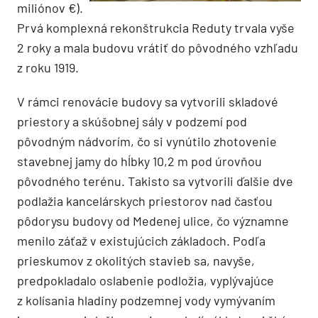
miliónov €).
Prvá komplexná rekonštrukcia Reduty trvala vyše
2 roky a mala budovu vrátiť do pôvodného vzhľadu
z roku 1919.
V rámci renovácie budovy sa vytvorili skladové
priestory a skúšobnej sály v podzemí pod
pôvodným nádvorím, čo si vynútilo zhotovenie
stavebnej jamy do hĺbky 10,2 m pod úrovňou
pôvodného terénu. Takisto sa vytvorili ďalšie dve
podlažia kancelárskych priestorov nad časťou
pôdorysu budovy od Medenej ulice, čo významne
menilo záťaž v existujúcich základoch. Podľa
prieskumov z okolitých stavieb sa, navyše,
predpokladalo oslabenie podložia, vyplývajúce
z kolísania hladiny podzemnej vody vymývaním