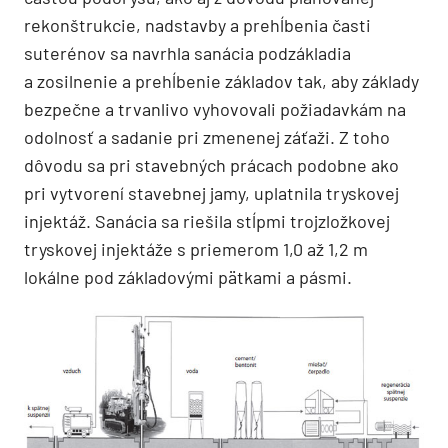
rekonštrukcie, nadstavby a prehĺbenia časti
suterénov sa navrhla sanácia podzákladia
a zosilnenie a prehĺbenie základov tak, aby základy
bezpečne a trvanlivo vyhovovali požiadavkám na
odolnosť a sadanie pri zmenenej záťaži. Z toho
dôvodu sa pri stavebných prácach podobne ako
pri vytvorení stavebnej jamy, uplatnila tryskovej
injektáž. Sanácia sa riešila stĺpmi trojzložkovej
tryskovej injektáže s priemerom 1,0 až 1,2 m
lokálne pod základovými pätkami a pásmi.