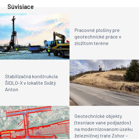
Súvisiace
Pracovné plošiny pre
geotechnické práce v
zložitom teréne
Stabilizačná konštrukcia
ŠIDLO-X v lokalite Svätý
Anton
Geotechnické objekty
(tesniace vane podjazdov)
na modernizovanom úseku
železničnej trate Zohor –