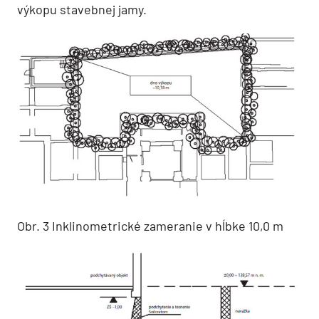
výkopu stavebnej jamy.
Obr. 3 Inklinometrické zameranie v hĺbke 10,0 m