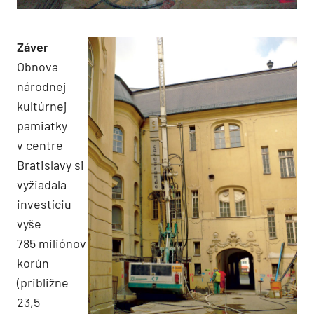
Záver
Obnova
národnej
kultúrnej
pamiatky
v centre
Bratislavy si
vyžiadala
investíciu
vyše
785 miliónov
korún
(približne
23,5