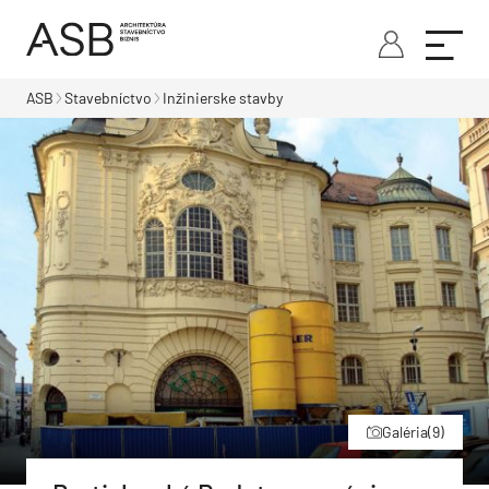
ASB
Stavebníctvo
Inžinierske stavby
Galéria
(9)