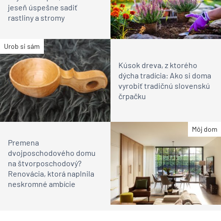
jeseň úspešne sadiť
rastliny a stromy
Urob si sám
Kúsok dreva, z ktorého
dýcha tradícia: Ako si doma
vyrobiť tradičnú slovenskú
črpačku
Môj dom
Premena
dvojposchodového domu
na štvorposchodový?
Renovácia, ktorá naplnila
neskromné ambície