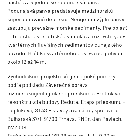
nachádza v jednotke Podunajská panva.
Podunajská panva predstavuje medzihorskú
superponovanú depresiu. Neogénnu výplň panvy
zastupujú prevažne morské sedimenty. Pre oblasť
je tiež charakteristická akumulácia rôznych typov
kvartérnych fluviálnych sedimentov dunajského
pôvodu. Hrúbka kvartérneho pokryvu sa pohybuje
okolo 12 až 14 m.
Východiskom projektu sú geologické pomery
podľa podkladu Záverečná správa
inžinierskogeologického prieskumu, Bratislava –
rekonštrukcia budovy Reduta, Etapa prieskumu –
Doplnková, STAS – stavby a sanácie, spol. s r. o.,
Bulharská 37/1, 91700 Trnava, RNDr. Ján Pavlech,
12/2009.
Terén je na úrovni 138,28 m n. m., t. j. –0,29 m.