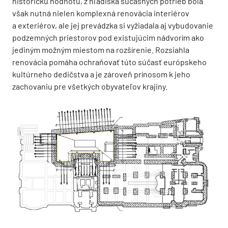
historickú hodnotu, z hľadiska súčasných potrieb bola
však nutná nielen komplexná renovácia interiérov
a exteriérov, ale jej prevádzka si vyžiadala aj vybudovanie
podzemných priestorov pod existujúcim nádvorím ako
jediným možným miestom na rozšírenie. Rozsiahla
renovácia pomáha ochraňovať túto súčasť európskeho
kultúrneho dedičstva a je zároveň prínosom k jeho
zachovaniu pre všetkých obyvateľov krajiny.