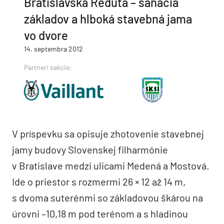
Bratislavská Reduta – sanácia
základov a hlboká stavebná jama
vo dvore
14. septembra 2012
Partneri sekcie:
V príspevku sa opisuje zhotovenie stavebnej
jamy budovy Slovenskej filharmónie
v Bratislave medzi ulicami Medená a Mostová.
Ide o priestor s rozmermi 26 × 12 až 14 m,
s dvoma suterénmi so základovou škárou na
úrovni –10,18 m pod terénom a s hladinou