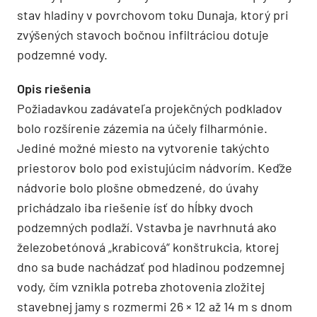
stav hladiny v povrchovom toku Dunaja, ktorý pri
zvýšených stavoch bočnou infiltráciou dotuje
podzemné vody.
Opis riešenia
Požiadavkou zadávateľa projekčných podkladov
bolo rozšírenie zázemia na účely filharmónie.
Jediné možné miesto na vytvorenie takýchto
priestorov bolo pod existujúcim nádvorím. Keďže
nádvorie bolo plošne obmedzené, do úvahy
prichádzalo iba riešenie ísť do hĺbky dvoch
podzemných podlaží. Vstavba je navrhnutá ako
železobetónová „krabicová“ konštrukcia, ktorej
dno sa bude nachádzať pod hladinou podzemnej
vody, čím vznikla potreba zhotovenia zložitej
stavebnej jamy s rozmermi 26 × 12 až 14 m s dnom