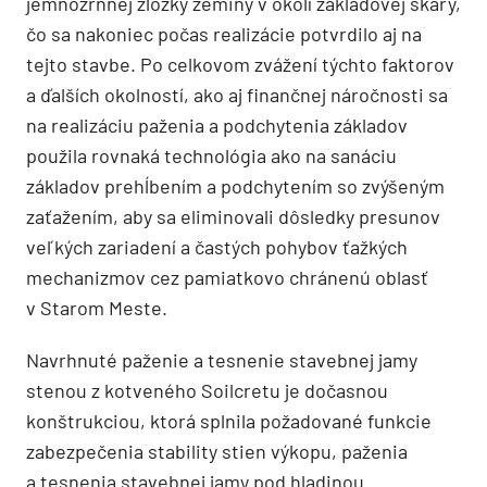
jemnozrnnej zložky zeminy v okolí základovej škáry,
čo sa nakoniec počas realizácie potvrdilo aj na
tejto stavbe. Po celkovom zvážení týchto faktorov
a ďalších okolností, ako aj finančnej náročnosti sa
na realizáciu paženia a podchytenia zá­kladov
použila rovnaká technológia ako na sanáciu
základov prehĺbením a podchytením so zvýšeným
zaťažením, aby sa eliminovali dôsledky presunov
veľkých zariadení a častých pohybov ťažkých
mechanizmov cez pamiatkovo chránenú oblasť
v Starom Meste.
Navrhnuté paženie a tesnenie stavebnej jamy
stenou z kotveného Soilcretu je dočasnou
konštrukciou, ktorá splnila požadované funkcie
zabezpečenia stability stien výkopu, paženia
a tesnenia stavebnej jamy pod hladinou