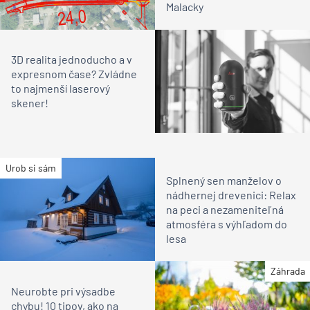
Malacky
3D realita jednoducho a v
expresnom čase? Zvládne
to najmenší laserový
skener!
Urob si sám
Splnený sen manželov o
nádhernej drevenici: Relax
na peci a nezameniteľná
atmosféra s výhľadom do
lesa
Záhrada
Neurobte pri výsadbe
chybu! 10 tipov, ako na