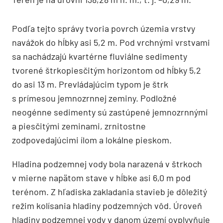
Podľa tejto správy tvoria povrch územia vrstvy
navážok do hĺbky asi 5,2 m. Pod vrchnými vrstvami
sa nachádzajú kvartérne fluviálne sedimenty
tvorené štrkopiesčitým horizontom od hĺbky 5,2
do asi 13 m. Prevládajúcim typom je štrk
s prímesou jemnozrnnej zeminy. Podložné
neogénne sedimenty sú zastúpené jemnozrnnými
a piesčitými zeminami, zrnitostne
zodpovedajúcimi ílom a lokálne pieskom.
Hladina podzemnej vody bola narazená v štrkoch
v mierne napätom stave v hĺbke asi 6,0 m pod
terénom. Z hľadiska zakladania stavieb je dôležitý
režim kolísania hladiny podzemných vôd. Úroveň
hladiny podzemnej vody v danom území ovplyvňuje