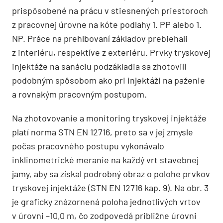
prispôsobené na prácu v stiesnených priestoroch
z pracovnej úrovne na kóte podlahy 1. PP alebo 1.
NP. Práce na prehlbovaní základov prebiehali
z interiéru, respektíve z exteriéru. Prvky tryskovej
injektáže na sanáciu podzákladia sa zhotovili
podobným spôsobom ako pri injektáži na paženie
a rovnakým pracovným postupom.
Na zhotovovanie a monitoring tryskovej injektáže
platí norma STN EN 12716, preto sa v jej zmysle
počas pracovného postupu vykonávalo
inklinometrické meranie na každý vrt stavebnej
jamy, aby sa získal podrobný obraz o polohe prvkov
tryskovej injektáže (STN EN 12716 kap. 9). Na obr. 3
je graficky znázornená poloha jednotlivých vrtov
v úrovni –10,0 m, čo zodpovedá približne úrovni