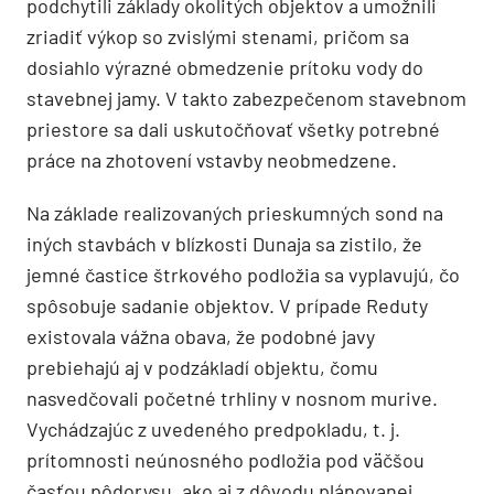
podchytili základy okolitých objektov a umožnili
zriadiť výkop so zvislými stenami, pričom sa
dosiahlo výrazné obmedzenie prítoku vody do
stavebnej jamy. V takto zabezpečenom stavebnom
priestore sa dali uskutočňovať všetky potrebné
práce na zhotovení vstavby neobmedzene.
Na základe realizovaných prieskumných sond na
iných stavbách v blízkosti Dunaja sa zistilo, že
jemné častice štrkového podložia sa vyplavujú, čo
spôsobuje sadanie objektov. V prípade Reduty
existovala vážna obava, že podobné javy
prebiehajú aj v podzákladí objektu, čomu
nasvedčovali početné trhliny v nosnom murive.
Vychádzajúc z uvedeného predpokladu, t. j.
prítomnosti neúnosného podložia pod väčšou
časťou pôdorysu, ako aj z dôvodu plánovanej