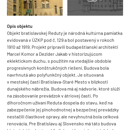
Opis objektu
Objekt bratislavskej Reduty je národná kultúrna pamiatka
evidovaná v ÚZKP pod č. 129 a bol postavený v rokoch
1910 až 1919. Projekt pripravili budapeštianski architekti
Marcel Komor a Dezider Jakab v historizujúcom
eklektickom duchu, s použitím na vtedajšie obdobie
progresívnych konštrukčných riešení. Budova bola
navrhnutá ako polyfunkčný objekt. Je situovaná
v mestskej časti Bratislava-Staré Mesto v blízkosti
dunajského nábrežia. Budova má aj nádvorie, ktoré slúži
na zásobovanie prevádzok v átriovej časti. Po
dlhoročnom užívaní Reduta dospela do stavu, keď na
zabezpečenie jej plnohodnotnej a bezpečnej prevádzky
nestačili čiastkové opravy, ale nevyhnutná bola celková
renovácia. Pre Bratislavu aj Slovensko má táto budova