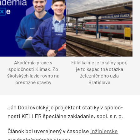
Akadémia praxe v
Filiálka nie je lokálny spor,
spoločnosti Klimak: Zo
je to kapacitná otázka
školských lavíc rovno na
železničného uzla
prestížne stavby
Bratislava
Ján Dobrovolský je projektant statiky v spoloč­
nosti KELLER špeciálne zakladanie, spol. s r. o.
Článok bol uverejnený v časopise
Inžinierske
stavby/Inženýrské stavby
.