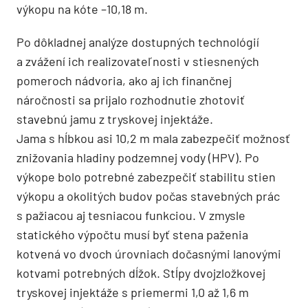
výkopu na kóte –10,18 m.
Po dôkladnej analýze dostupných technológií
a zvážení ich realizovateľnosti v stiesnených
pomeroch nádvoria, ako aj ich finančnej
náročnosti sa prijalo rozhodnutie zhotoviť
stavebnú jamu z tryskovej injektáže.
Jama s hĺbkou asi 10,2 m mala zabezpečiť možnosť
znižovania hladiny podzemnej vody (HPV). Po
výkope bolo potrebné zabezpečiť stabilitu stien
výkopu a okolitých budov počas stavebných prác
s pažiacou aj tesniacou funkciou. V zmysle
statického výpočtu musí byť stena paženia
kotvená vo dvoch úrovniach dočasnými lanovými
kotvami potrebných dĺžok. Stĺpy dvojzložkovej
tryskovej injektáže s priemermi 1,0 až 1,6 m