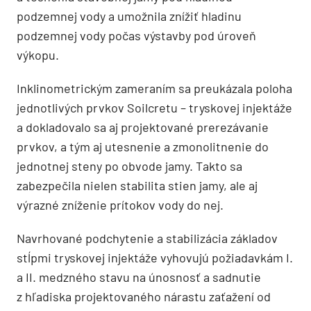
podzemnej vody a umožnila znížiť hladinu
podzemnej vody počas výstavby pod úroveň
výkopu.
Inklinometrickým zameraním sa preukázala poloha
jednotlivých prvkov Soilcretu – tryskovej injektáže
a dokladovalo sa aj projektované prerezávanie
prvkov, a tým aj utesnenie a zmonolitnenie do
jednotnej steny po obvode jamy. Takto sa
zabezpečila nielen stabilita stien jamy, ale aj
výrazné zníženie prítokov vody do nej.
Navrhované podchytenie a stabilizácia základov
stĺpmi tryskovej injektáže vyhovujú požiadavkám I.
a II. medzného stavu na únosnosť a sadnutie
z hľadiska projektovaného nárastu zaťažení od