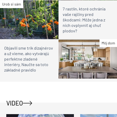
Urob si sám
7 rastlín, ktoré ochránia
vaše rajčiny pred
škodcami: Môže jedna z
nich ovplyvniť aj chuť
plodov?
Môj dom
Objavili sme trik dizajnérov
a už vieme, ako vytvárajú
perfektne zladené
interiéry. Naučte sa toto
základné pravidlo
VIDEO