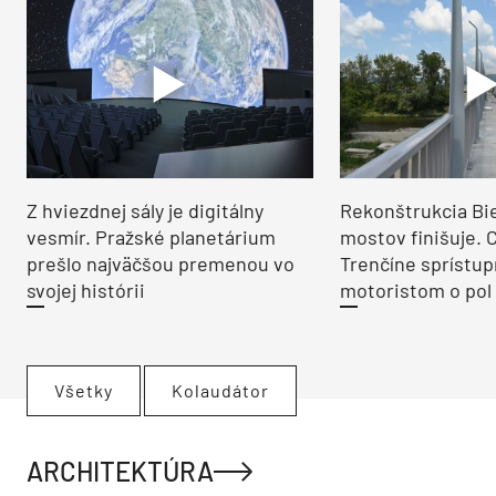
Z hviezdnej sály je digitálny
Rekonštrukcia Bi
vesmír. Pražské planetárium
mostov finišuje. 
prešlo najväčšou premenou vo
Trenčíne sprístup
svojej histórii
motoristom o pol 
Všetky
Kolaudátor
ARCHITEKTÚRA