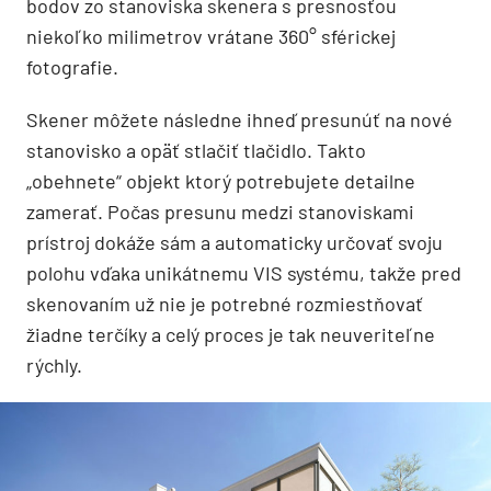
bodov zo stanoviska skenera s presnosťou
niekoľko milimetrov vrátane 360° sférickej
fotografie.
Skener môžete následne ihneď presunúť na nové
stanovisko a opäť stlačiť tlačidlo. Takto
„obehnete“ objekt ktorý potrebujete detailne
zamerať. Počas presunu medzi stanoviskami
prístroj dokáže sám a automaticky určovať svoju
polohu vďaka unikátnemu VIS systému, takže pred
skenovaním už nie je potrebné rozmiestňovať
žiadne terčíky a celý proces je tak neuveriteľne
rýchly.