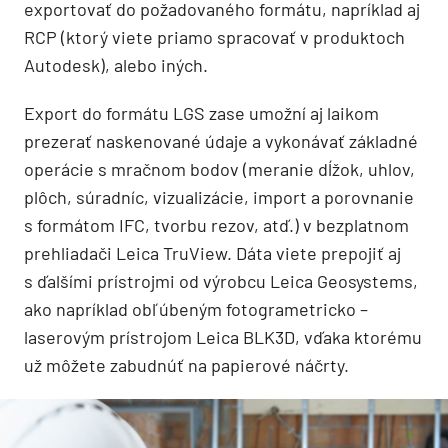
exportovať do požadovaného formátu, napríklad aj
RCP (ktorý viete priamo spracovať v produktoch
Autodesk), alebo iných.
Export do formátu LGS zase umožní aj laikom
prezerať naskenované údaje a vykonávať základné
operácie s mračnom bodov (meranie dĺžok, uhlov,
plôch, súradníc, vizualizácie, import a porovnanie
s formátom IFC, tvorbu rezov, atď.) v bezplatnom
prehliadači Leica TruView. Dáta viete prepojiť aj
s ďalšími prístrojmi od výrobcu Leica Geosystems,
ako napríklad obľúbeným fotogrametricko –
laserovým prístrojom Leica BLK3D, vďaka ktorému
už môžete zabudnúť na papierové náčrty.