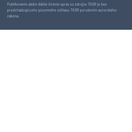
Publikovanie alebo ďalšie šírenie správ zo zdrojov TASR je bez
predchádzajúceho písomného súhlasu TASR porušením autorského
zákona.