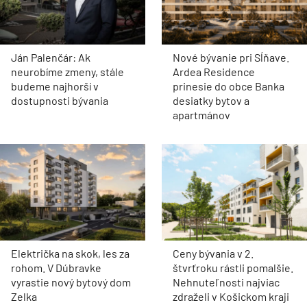
Ján Palenčár: Ak
Nové bývanie pri Sĺňave.
neurobíme zmeny, stále
Ardea Residence
budeme najhorší v
prinesie do obce Banka
dostupnosti bývania
desiatky bytov a
apartmánov
Električka na skok, les za
Ceny bývania v 2.
rohom. V Dúbravke
štvrťroku rástli pomalšie.
vyrastie nový bytový dom
Nehnuteľnosti najviac
Zelka
zdraželi v Košickom kraji