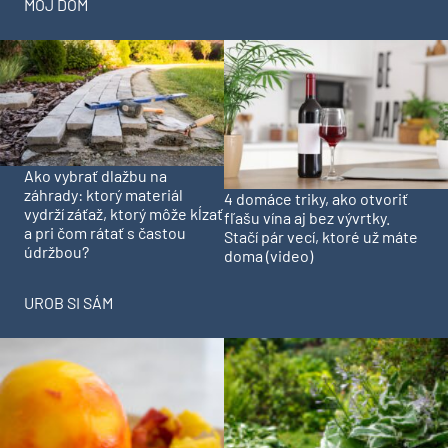
MÔJ DOM
Ako vybrať dlažbu na
záhrady: ktorý materiál
4 domáce triky, ako otvoriť
vydrží záťaž, ktorý môže kĺzať
fľašu vína aj bez vývrtky.
a pri čom rátať s častou
Stačí pár vecí, ktoré už máte
údržbou?
doma (video)
UROB SI SÁM