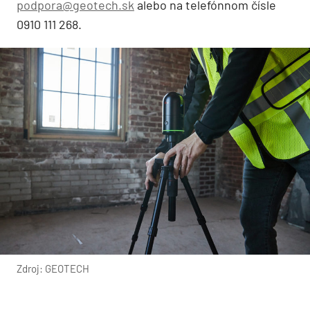
podpora@geotech.sk
alebo na telefónnom čísle
0910 111 268.
Zdroj: GEOTECH