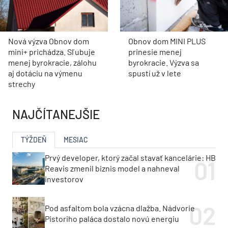
Nová výzva Obnov dom
Obnov dom MINI PLUS
mini+ prichádza. Sľubuje
prinesie menej
menej byrokracie, zálohu
byrokracie. Výzva sa
aj dotáciu na výmenu
spustí už v lete
strechy
NAJČÍTANEJŠIE
TÝŽDEŇ
MESIAC
Prvý developer, ktorý začal stavať kancelárie: HB
Reavis zmenil biznis model a nahneval
investorov
Pod asfaltom bola vzácna dlažba. Nádvorie
Pistoriho paláca dostalo novú energiu