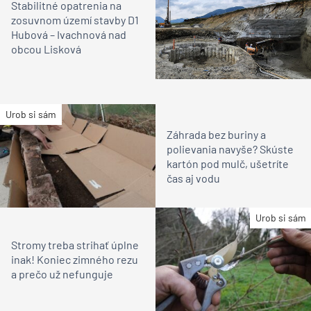
Stabilitné opatrenia na
zosuvnom území stavby D1
Hubová – Ivachnová nad
obcou Lisková
Urob si sám
Záhrada bez buriny a
polievania navyše? Skúste
kartón pod mulč, ušetríte
čas aj vodu
Urob si sám
Stromy treba strihať úplne
inak! Koniec zimného rezu
a prečo už nefunguje