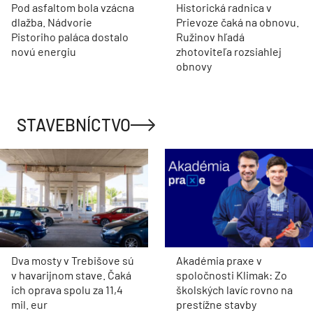
Pod asfaltom bola vzácna
Historická radnica v
dlažba. Nádvorie
Prievoze čaká na obnovu.
Pistoriho paláca dostalo
Ružinov hľadá
novú energiu
zhotoviteľa rozsiahlej
obnovy
STAVEBNÍCTVO
Dva mosty v Trebišove sú
Akadémia praxe v
v havarijnom stave. Čaká
spoločnosti Klimak: Zo
ich oprava spolu za 11,4
školských lavíc rovno na
mil. eur
prestížne stavby