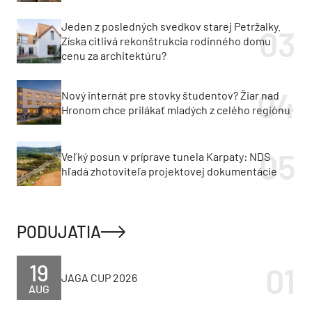
Jeden z posledných svedkov starej Petržalky.
Získa citlivá rekonštrukcia rodinného domu
cenu za architektúru?
Nový internát pre stovky študentov? Žiar nad
Hronom chce prilákať mladých z celého regiónu
Veľký posun v príprave tunela Karpaty: NDS
hľadá zhotoviteľa projektovej dokumentácie
PODUJATIA
19
JAGA CUP 2026
AUG