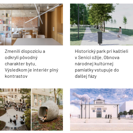
Zmenili dispozíciu a
Historický park pri kaštieli
odkryli pôvodný
v Senici ožije. Obnova
charakter bytu.
národnej kultúrnej
Výsledkom je interiér plný
pamiatky vstupuje do
kontrastov
ďalšej fázy