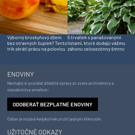
Výborný broskyňový džem
5 trvaliek s panašovanými
bez otravných šupiek? Tento
listami, ktoré dodajú vášmu
trik skráti prácu na polovicu
záhonu celosezónny šmrnc
ENOVINY
Nechajte si posielať dôležité správy zo sveta architektúry a
stavebníctva emailom:
ODOBERAŤ BEZPLATNÉ ENOVINY
Odber je možné kedykoľvek zrušiť jedným kliknutím.
UŽITOČNÉ ODKAZY