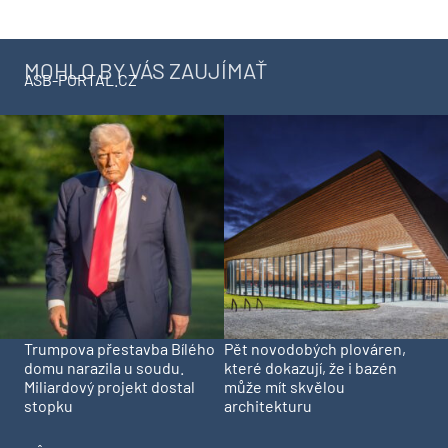
MOHLO BY VÁS ZAUJÍMAŤ
ASB-PORTAL.CZ
Trumpova přestavba Bílého
Pět novodobých plováren,
domu narazila u soudu.
které dokazují, že i bazén
Miliardový projekt dostal
může mít skvělou
stopku
architekturu