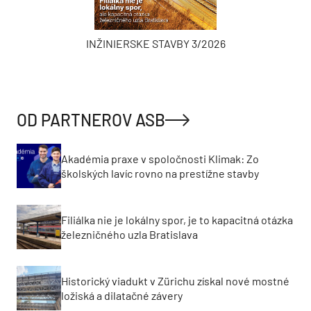
INŽINIERSKE STAVBY 3/2026
OD PARTNEROV ASB
Akadémia praxe v spoločnosti Klimak: Zo
školských lavíc rovno na prestížne stavby
Filiálka nie je lokálny spor, je to kapacitná otázka
železničného uzla Bratislava
Historický viadukt v Zürichu získal nové mostné
ložiská a dilatačné závery