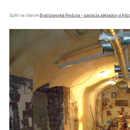
Späť na článok
Bratislavská Reduta – sanácia základov a hl