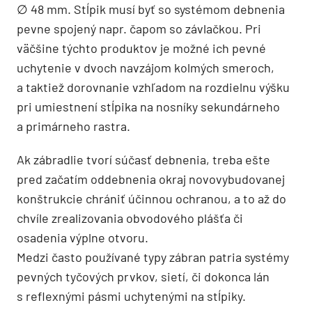
∅ 48 mm. Stĺpik musí byť so systémom debnenia
pevne spojený napr. čapom so závlačkou. Pri
väčšine týchto produktov je možné ich pevné
uchytenie v dvoch navzájom kolmých smeroch,
a taktiež dorovnanie vzhľadom na rozdielnu výšku
pri umiestnení stĺpika na nosníky sekundárneho
a primárneho rastra.
Ak zábradlie tvorí súčasť debnenia, treba ešte
pred začatím oddebnenia okraj novovybudovanej
konštrukcie chrániť účinnou ochranou, a to až do
chvíle zrealizovania obvodového plášťa či
osadenia výplne otvoru.
Medzi často používané typy zábran patria systémy
pevných tyčových prvkov, sietí, či dokonca lán
s reflexnými pásmi uchytenými na stĺpiky.