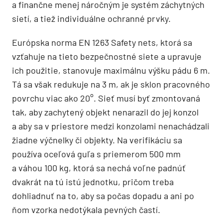
a finančne menej náročným je systém záchytných
sietí, a tiež indivi­duálne ochranné prvky.
Európska norma EN 1263 Safety nets, ktorá sa
vzťahuje na tieto bezpečnostné siete a upravuje
ich použitie, stanovuje maximálnu výšku pádu 6 m.
Tá sa však redukuje na 3 m, ak je sklon pracovného
povrchu viac ako 20°. Sieť musí byť zmontovaná
tak, aby zachytený objekt nenarazil do jej konzol
a aby sa v priestore medzi konzolami nenachádzali
žiadne výčnelky či objekty. Na verifikáciu sa
používa oceľová guľa s priemerom 500 mm
a váhou 100 kg, ktorá sa nechá voľne padnúť
dvakrát na tú istú jednotku, pričom treba
dohliadnuť na to, aby sa počas dopadu a ani po
ňom vzorka nedotýkala pevných častí.