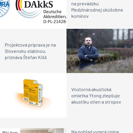
na prevádzku
Medzinárodnej skúšobne
komínov
Projektová príprava je na
Slovensku slabinou,
priznáva Štefan Kišš
Vnútorná akustická
omietka Ytong zlepšuje
akustiku stien a stropov
Na pohľad vyzerá úplne
Môj dom