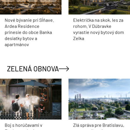
Nové bývanie pri Sĺňave.
Električka na skok, les za
Ardea Residence
rohom. V Dúbravke
prinesie do obce Banka
vyrastie nový bytový dom
desiatky bytov a
Zelka
apartmánov
ZELENÁ OBNOVA
Boj s horúčavami v
Zlá správa pre Bratislavu,