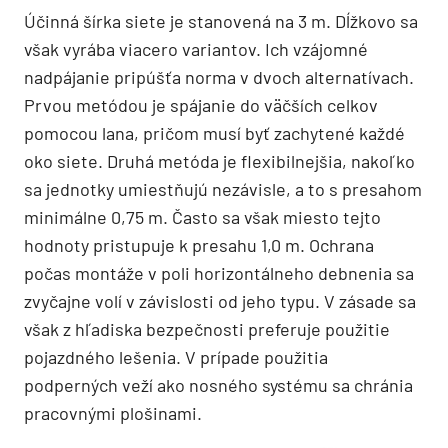
Účinná šírka siete je stanovená na 3 m. Dĺžkovo sa
však vyrába viacero variantov. Ich vzájomné
nadpájanie pripúšťa norma v dvoch alternatívach.
Prvou metódou je spájanie do väčších celkov
pomocou lana, pričom musí byť zachytené každé
oko siete. Druhá metóda je flexibilnejšia, nakoľko
sa jednotky umiestňujú nezávisle, a to s presahom
minimálne 0,75 m. Často sa však miesto tejto
hodnoty pristupuje k presahu 1,0 m. Ochrana
počas montáže v poli horizontálneho debnenia sa
zvyčajne volí v závislosti od jeho typu. V zásade sa
však z hľadiska bezpečnosti preferuje použitie
pojazdného lešenia. V prípade použitia
podperných veží ako nosného systému sa chránia
pracovnými plošinami.