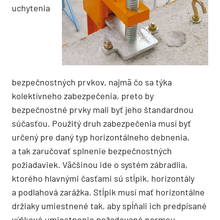
uchytenia
bezpečnostných prvkov, najmä čo sa týka
kolektívneho zabezpečenia, preto by
bezpečnostné prvky mali byť jeho štandardnou
súčasťou. Použitý druh zabezpečenia musí byť
určený pre daný typ horizontálneho debnenia,
a tak zaručovať splnenie bezpečnostných
požiadaviek. Väčšinou ide o systém zábradlia,
ktorého hlavnými časťami sú stĺpik, horizontály
a podlahová zarážka. Stĺpik musí mať horizontálne
držiaky umiestnené tak, aby spĺňali ich predpísané
výškové umiestnenie požadované normou.