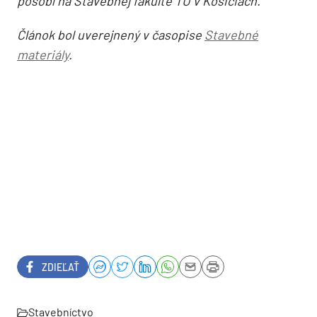
pôsobí na Stavebnej fakulte TU v Košiciach.
Článok bol uverejnený v časopise
Stavebné
materiály
.
ZDIEĽAŤ
Stavebníctvo