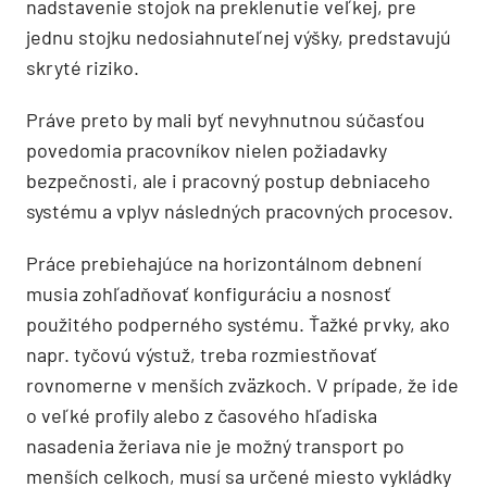
nadstavenie stojok na preklenutie veľkej, pre
jednu stojku nedosiahnuteľnej výšky, predstavujú
skryté riziko.
Práve preto by mali byť nevyhnutnou súčasťou
povedomia pracovníkov nielen požiadavky
bezpečnosti, ale i pracovný postup debniaceho
systému a vplyv následných pracovných procesov.
Práce prebiehajúce na horizontálnom debnení
musia zohľadňovať konfiguráciu a nosnosť
použitého podperného systému. Ťažké prvky, ako
napr. tyčovú výstuž, treba rozmiestňovať
rovnomerne v menších zväzkoch. V prípade, že ide
o veľké profily alebo z časového hľadiska
nasadenia žeriava nie je možný transport po
menších celkoch, musí sa určené miesto vykládky