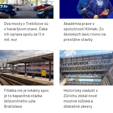
Dva mosty v Trebišove sú
Akadémia praxe v
v havarijnom stave. Čaká
spoločnosti Klimak: Zo
ich oprava spolu za 11,4
školských lavíc rovno na
mil. eur
prestížne stavby
Filiálka nie je lokálny spor,
Historický viadukt v
je to kapacitná otázka
Zürichu získal nové
železničného uzla
mostné ložiská a
Bratislava
dilatačné závery