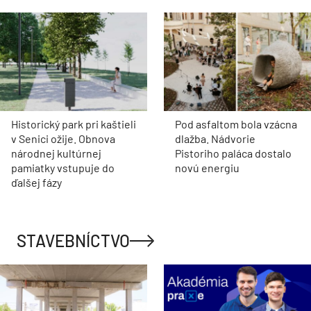
Historický park pri kaštieli
Pod asfaltom bola vzácna
v Senici ožije. Obnova
dlažba. Nádvorie
národnej kultúrnej
Pistoriho paláca dostalo
pamiatky vstupuje do
novú energiu
ďalšej fázy
STAVEBNÍCTVO