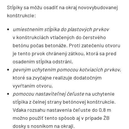
Stĺpiky sa môžu osadiť na okraj novovybudovanej
konštrukcie:
umiestnením stĺpika do plastových prvkov
v konštrukciách vtlačených do čerstvého
betónu počas betonáže. Proti zatečeniu otvoru
je tento prvok chránený zátkou, ktorá sa pred
osadením stĺpika odstráni,
pevným uchytením pomocou kotviacich prvkov
,
ktoré sa zvyčajne realizuje dodatočným
vyvŕtaním otvoru,
pomocou nastaviteľnej čeľuste
na uchytenie
stĺpika z čelnej strany betónovej konštrukcie.
Vďaka rozsahu nastavenia čeľuste do 0,8 m
možno použiť tento spôsob aj v prípade ŽB
dosky s nosníkom na okraji.