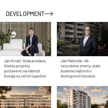
DEVELOPMENT
Ján Krnáč: Voda predáva.
Ján Palenčár: Ak
Všetky projekty
neurobíme zmeny, stále
postavené na nábreží
budeme najhorší v
Dunaja sú veľmi úspešné
dostupnosti bývania