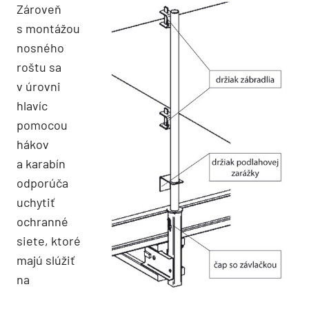
Zároveň
s montážou
nosného
roštu sa
v úrovni
hlavíc
pomocou
hákov
a karabín
odporúča
uchytiť
ochranné
siete, ktoré
majú slúžiť
na