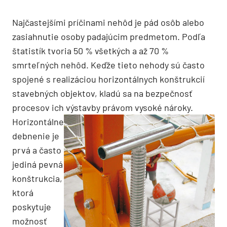
Najčastejšími príčinami nehôd je pád osôb alebo
zasiahnutie osoby padajúcim predmetom. Podľa
štatistík tvoria 50 % všetkých a až 70 %
smrteľných nehôd. Keďže tieto nehody sú často
spojené s realizáciou horizontálnych konštrukcií
stavebných objektov, kladú sa na bezpečnosť
procesov ich výstavby právom vysoké nároky.
Horizontálne
debnenie je
prvá a často
jediná pevná
konštrukcia,
ktorá
poskytuje
možnosť