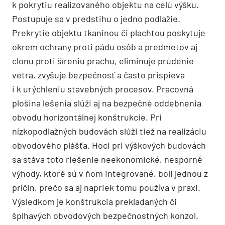
k pokrytiu realizovaného objektu na celú výšku.
Postupuje sa v predstihu o jedno podlažie.
Prekrytie objektu tkaninou či plachtou poskytuje
okrem ochrany proti pádu osôb a predmetov aj
clonu proti šíreniu prachu, eliminuje prúdenie
vetra, zvyšuje bezpečnosť a často prispieva
i k urýchleniu stavebných procesov. Pracovná
plošina lešenia slúži aj na bezpečné oddebnenia
obvodu horizontálnej konštrukcie. Pri
nízkopodlažných budovách slúži tiež na realizáciu
obvodového plášťa. Hoci pri výškových budovách
sa stáva toto riešenie neekonomické, nesporné
výhody, ktoré sú v ňom integrované, boli jednou z
príčin, prečo sa aj napriek tomu používa v praxi.
Výsledkom je konštrukcia prekladaných či
šplhavých obvodových bezpečnostných konzol.