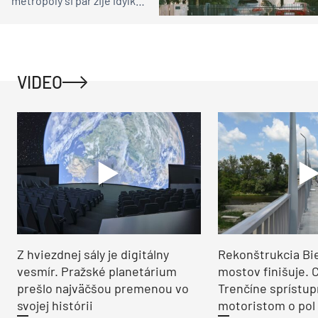
metropoly si pár žije idylku
ako na vidieku
VIDEO
Z hviezdnej sály je digitálny
Rekonštrukcia Bi
vesmír. Pražské planetárium
mostov finišuje. 
prešlo najväčšou premenou vo
Trenčíne sprístup
svojej histórii
motoristom o pol 