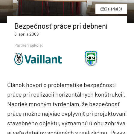
Galéria
(8)
Bezpečnosť práce pri debnení
8. apríla 2009
Partneri sekcie:
Článok hovorí o problematike bezpečnosti
práce pri realizácii horizontálnych konštrukcií.
Napriek mnohým tvrdeniam, že bezpečnosť
práce možno najviac ovplyvniť pri projektovaní
stavebného objektu, významnú úlohu zohráva
aj veľa detailov spojených s realizáciou. Prvky