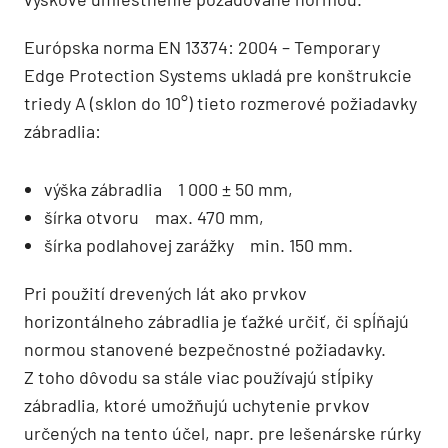
Európska norma EN 13374: 2004 – Temporary
Edge Protection Systems ukladá pre konštrukcie
triedy A (sklon do 10°) tieto rozmerové požiadavky
zábradlia:
výška zábradlia 1 000 ± 50 mm,
šírka otvoru max. 470 mm,
šírka podlahovej zarážky min. 150 mm.
Pri použití drevených lát ako prvkov
horizontálneho zábradlia je ťažké určiť, či spĺňajú
normou stanovené bezpečnostné požiadavky.
Z toho dôvodu sa stále viac používajú stĺpiky
zábradlia, ktoré umožňujú uchytenie prvkov
určených na tento účel, napr. pre lešenárske rúrky