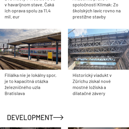
v havarijnom stave. Čaká
spoločnosti Klimak: Zo
ich oprava spolu za 11,4
školských lavíc rovno na
mil. eur
prestížne stavby
Filiálka nie je lokálny spor,
Historický viadukt v
je to kapacitná otázka
Zürichu získal nové
železničného uzla
mostné ložiská a
Bratislava
dilatačné závery
DEVELOPMENT