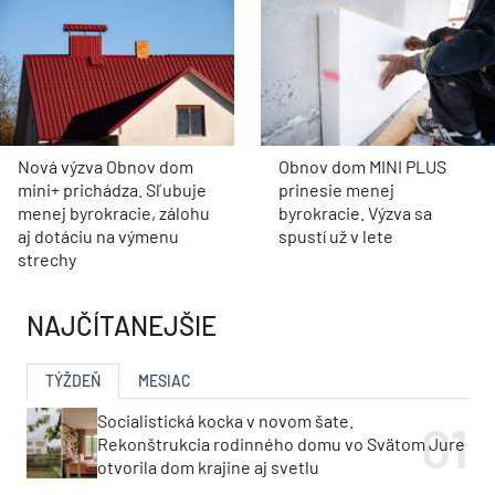
Nová výzva Obnov dom
Obnov dom MINI PLUS
mini+ prichádza. Sľubuje
prinesie menej
menej byrokracie, zálohu
byrokracie. Výzva sa
aj dotáciu na výmenu
spustí už v lete
strechy
NAJČÍTANEJŠIE
TÝŽDEŇ
MESIAC
Socialistická kocka v novom šate.
Rekonštrukcia rodinného domu vo Svätom Jure
otvorila dom krajine aj svetlu