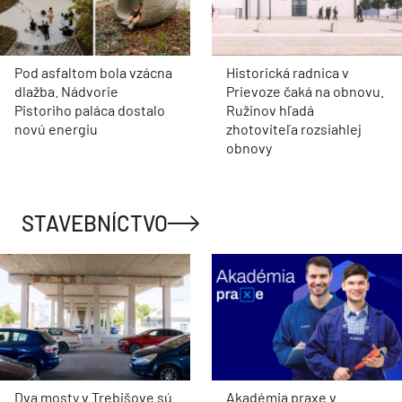
Pod asfaltom bola vzácna
Historická radnica v
dlažba. Nádvorie
Prievoze čaká na obnovu.
Pistoriho paláca dostalo
Ružinov hľadá
novú energiu
zhotoviteľa rozsiahlej
obnovy
STAVEBNÍCTVO
Dva mosty v Trebišove sú
Akadémia praxe v