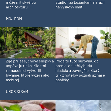
může mít skvělou
stadion za Lužánkami narazil
architekturu
na výškový limit
MÔJ DOM
Pridajte túto surovinu do
Žije pri lese, chová sliepky a
prania, obliečky budú
uspáva ju rieka. Miestni
hladšie a pevnejšie. Starý
remeselníci vytvorili
trik z hotelov poznali už naše
bývanie, ktoré vyzerá ako
babičky
malý raj
UROB SI SÁM