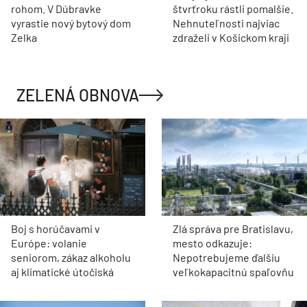
rohom. V Dúbravke
štvrťroku rástli pomalšie.
vyrastie nový bytový dom
Nehnuteľnosti najviac
Zelka
zdraželi v Košickom kraji
ZELENÁ OBNOVA
Boj s horúčavami v
Zlá správa pre Bratislavu,
Európe: volanie
mesto odkazuje:
seniorom, zákaz alkoholu
Nepotrebujeme ďalšiu
aj klimatické útočiská
veľkokapacitnú spaľovňu