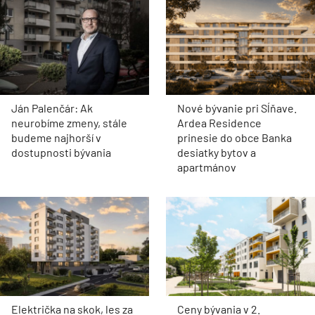
Ján Palenčár: Ak
Nové bývanie pri Sĺňave.
neurobíme zmeny, stále
Ardea Residence
budeme najhorší v
prinesie do obce Banka
dostupnosti bývania
desiatky bytov a
apartmánov
Električka na skok, les za
Ceny bývania v 2.