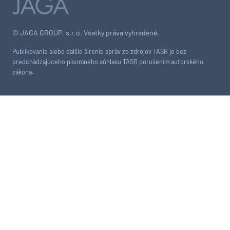
© JAGA GROUP, s.r.o. Všetky práva vyhradené.
Publikovanie alebo ďalšie šírenie správ zo zdrojov TASR je bez
predchádzajúceho písomného súhlasu TASR porušením autorského
zákona.