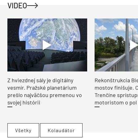
VIDEO
Z hviezdnej sály je digitálny
Rekonštrukcia Bi
vesmír. Pražské planetárium
mostov finišuje. 
prešlo najväčšou premenou vo
Trenčíne sprístup
svojej histórii
motoristom o pol 
Všetky
Kolaudátor