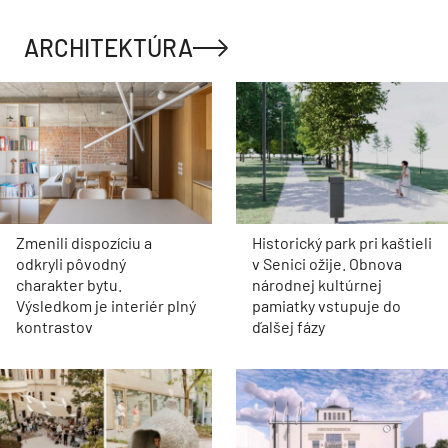
ARCHITEKTÚRA
Zmenili dispozíciu a
Historický park pri kaštieli
odkryli pôvodný
v Senici ožije. Obnova
charakter bytu.
národnej kultúrnej
Výsledkom je interiér plný
pamiatky vstupuje do
kontrastov
ďalšej fázy