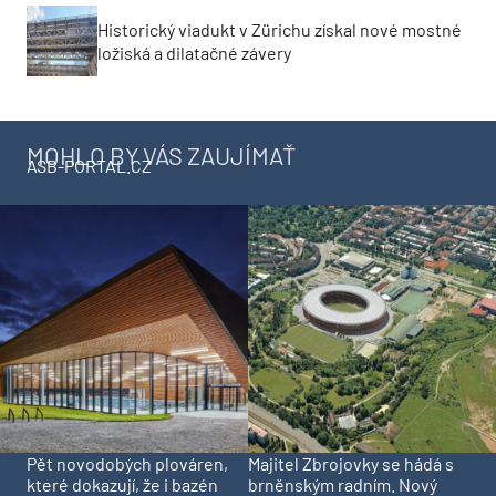
Historický viadukt v Zürichu získal nové mostné
ložiská a dilatačné závery
MOHLO BY VÁS ZAUJÍMAŤ
ASB-PORTAL.CZ
Pět novodobých plováren,
Majitel Zbrojovky se hádá s
které dokazují, že i bazén
brněnským radním. Nový