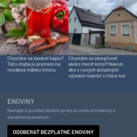
Chystáte sa zavárať kápiu?
Chystáte sa zatepľovať
Táto chyba ju premení na
alebo meniť kotol? Návod,
nevábne mäkkú hmotu
ako v nových dotačných
výzvach neprísť o tisíce eur
ENOVINY
Nechajte si posielať dôležité správy zo sveta architektúry a
stavebníctva emailom:
ODOBERAŤ BEZPLATNÉ ENOVINY