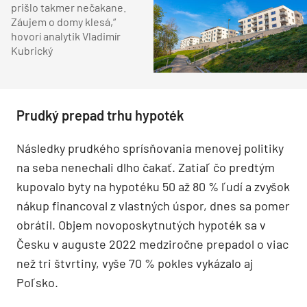
prišlo takmer nečakane.
Záujem o domy klesá,“
hovorí analytik Vladimír
Kubrický
Prudký prepad trhu hypoték
Následky prudkého sprísňovania menovej politiky
na seba nenechali dlho čakať. Zatiaľ čo predtým
kupovalo byty na hypotéku 50 až 80 % ľudí a zvyšok
nákup financoval z vlastných úspor, dnes sa pomer
obrátil. Objem novoposkytnutých hypoték sa v
Česku v auguste 2022 medziročne prepadol o viac
než tri štvrtiny, vyše 70 % pokles vykázalo aj
Poľsko.