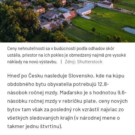
Ceny nehnuteľností sa v budúcnosti podľa odhadov skôr
ustália, priestor na ich pokles je obmedzený najmä pre vysoké
náklady na novú výstavbu.
|
Zdroj: Shutterstock
Hneď po Česku nasleduje Slovensko, kde na kúpu
obdobného bytu obyvatelia potrebujú 12,8-
násobok ročnej mzdy. Maďarsko je s hodnotou 9,6-
násobku ročnej mzdy v rebríčku piate, ceny nových
bytov tam však za posledný rok vzrástli najviac zo
všetkých sledovaných krajín (v národnej mene o
takmer jednu štvrtinu).