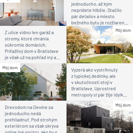
jednoducho, až kým
neprídete hlbšie. Stačilo
pár detailov a miesto
bežného bytu je rozžiarené
bývanie pre rodinu
Môj dom
Z ulice vidno len garáž a
stromy, ktoré chránia
súkromie domácich.
Príťažlivý dom v Bratislave
je však už na pohľad iný ako
susedia
Môj dom
Vyzerá ako vystrihnutý
z typickej dedinky, ale
v skutočnosti stojí v
Bratislave. Uprostred
metropoly si pár žije idylku
ako na vidieku
Môj dom
Drevodom na Devíne sa
jednoducho nedá
prehliadnuť. Pod strohým
exteriérom sa však skrýva
úplne iné vnútro, ako by ste