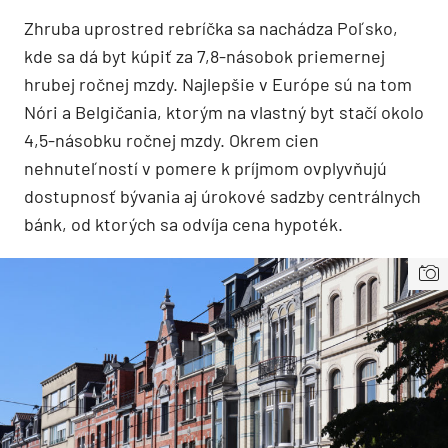
Zhruba uprostred rebríčka sa nachádza Poľsko,
kde sa dá byt kúpiť za 7,8-násobok priemernej
hrubej ročnej mzdy. Najlepšie v Európe sú na tom
Nóri a Belgičania, ktorým na vlastný byt stačí okolo
4,5-násobku ročnej mzdy. Okrem cien
nehnuteľností v pomere k príjmom ovplyvňujú
dostupnosť bývania aj úrokové sadzby centrálnych
bánk, od ktorých sa odvíja cena hypoték.