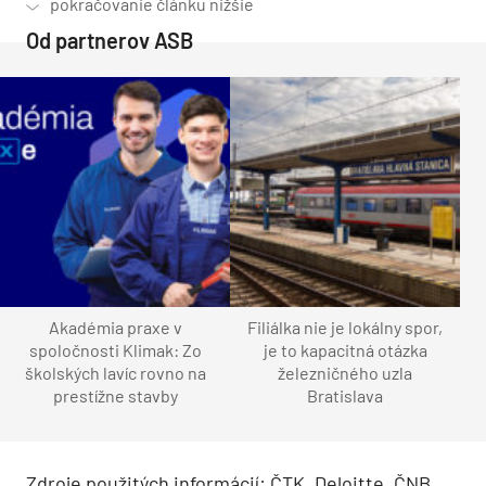
Od partnerov ASB
Akadémia praxe v
Filiálka nie je lokálny spor,
spoločnosti Klimak: Zo
je to kapacitná otázka
školských lavíc rovno na
železničného uzla
prestížne stavby
Bratislava
Zdroje použitých informácií: ČTK, Deloitte, ČNB,