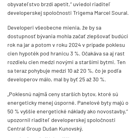
obyvateľstvo brzdí apetít,“ uviedol riaditeľ
developerskej spoločnosti Trigema Marcel Soural.
Developeri všeobecne mienia, že by sa
dostupnosť bývania mohla začať zlepšovať budúci
rok na jar a potom v roku 2024 v prípade poklesu
cien hypoték pod hranicu 3 %. Očakáva sa aj rast
rozdielu cien medzi novými a staršími bytmi. Ten
sa teraz pohybuje medzi 10 až 20 %, čo je podľa
developerov málo, mal by byť 25 až 30 %.
„Poklesnú najmä ceny starších bytov, ktoré sú
energeticky menej úsporné. Panelové byty majú o
50 % vyššie energetické náklady ako novostavby,“
upozornil riaditeľ developerskej spoločnosti
Central Group Dušan Kunovský.