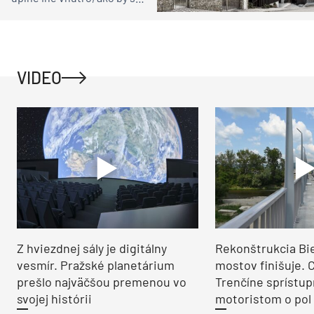
čakali
VIDEO
Z hviezdnej sály je digitálny
Rekonštrukcia Bi
vesmír. Pražské planetárium
mostov finišuje. 
prešlo najväčšou premenou vo
Trenčíne sprístup
svojej histórii
motoristom o pol 