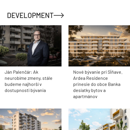
DEVELOPMENT
Ján Palenčár: Ak
Nové bývanie pri Sĺňave.
neurobíme zmeny, stále
Ardea Residence
budeme najhorší v
prinesie do obce Banka
dostupnosti bývania
desiatky bytov a
apartmánov