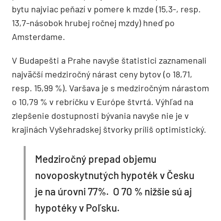
bytu najviac peňazí v pomere k mzde (15,3-, resp.
13,7-násobok hrubej ročnej mzdy) hneď po
Amsterdame.
V Budapešti a Prahe navyše štatistici zaznamenali
najväčší medziročný nárast ceny bytov (o 18,71,
resp. 15,99 %). Varšava je s medziročným nárastom
o 10,79 % v rebríčku v Európe štvrtá. Výhľad na
zlepšenie dostupnosti bývania navyše nie je v
krajinách Vyšehradskej štvorky príliš optimistický.
Medziročný prepad objemu
novoposkytnutých hypoték v Česku
je na úrovni 77%. O 70 % nižšie sú aj
hypotéky v Poľsku.