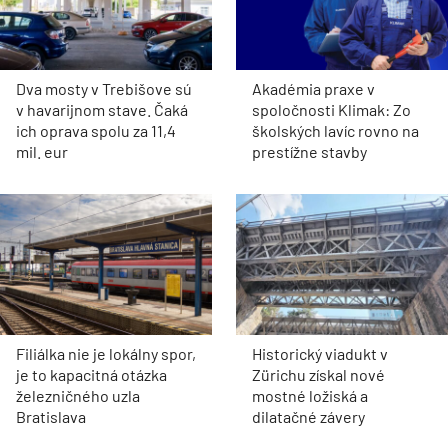
Dva mosty v Trebišove sú
Akadémia praxe v
v havarijnom stave. Čaká
spoločnosti Klimak: Zo
ich oprava spolu za 11,4
školských lavíc rovno na
mil. eur
prestížne stavby
Filiálka nie je lokálny spor,
Historický viadukt v
je to kapacitná otázka
Zürichu získal nové
železničného uzla
mostné ložiská a
Bratislava
dilatačné závery