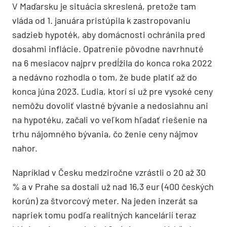
V Maďarsku je situácia skreslená, pretože tam
vláda od 1. januára pristúpila k zastropovaniu
sadzieb hypoték, aby domácnosti ochránila pred
dosahmi inflácie. Opatrenie pôvodne navrhnuté
na 6 mesiacov najprv predĺžila do konca roka 2022
a nedávno rozhodla o tom, že bude platiť až do
konca júna 2023. Ľudia, ktorí si už pre vysoké ceny
nemôžu dovoliť vlastné bývanie a nedosiahnu ani
na hypotéku, začali vo veľkom hľadať riešenie na
trhu nájomného bývania, čo ženie ceny nájmov
nahor.
Napríklad v Česku medziročne vzrástli o 20 až 30
% a v Prahe sa dostali už nad 16,3 eur (400 českých
korún) za štvorcový meter. Na jeden inzerát sa
napriek tomu podľa realitných kancelárií teraz