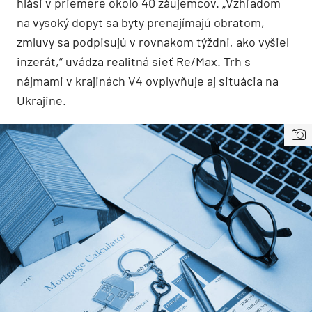
hlási v priemere okolo 40 záujemcov. „Vzhľadom
na vysoký dopyt sa byty prenajímajú obratom,
zmluvy sa podpisujú v rovnakom týždni, ako vyšiel
inzerát,“ uvádza realitná sieť Re/Max. Trh s
nájmami v krajinách V4 ovplyvňuje aj situácia na
Ukrajine.