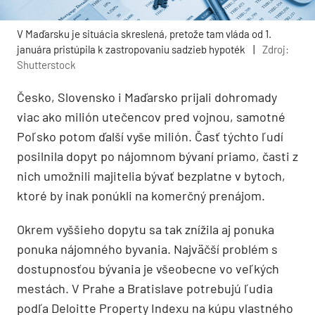
V Maďarsku je situácia skreslená, pretože tam vláda od 1.
januára pristúpila k zastropovaniu sadzieb hypoték
|
Zdroj:
Shutterstock
Česko, Slovensko i Maďarsko prijali dohromady
viac ako milión utečencov pred vojnou, samotné
Poľsko potom ďalší vyše milión. Časť týchto ľudí
posilnila dopyt po nájomnom bývaní priamo, časti z
nich umožnili majitelia bývať bezplatne v bytoch,
ktoré by inak ponúkli na komerčný prenájom.
Okrem vyššieho dopytu sa tak znížila aj ponuka
ponuka nájomného byvania. Najväčší problém s
dostupnosťou bývania je všeobecne vo veľkých
mestách. V Prahe a Bratislave potrebujú ľudia
podľa Deloitte Property Indexu na kúpu vlastného