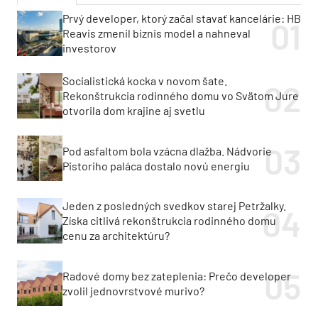
Prvý developer, ktorý začal stavať kancelárie: HB
Reavis zmenil biznis model a nahneval
investorov
Socialistická kocka v novom šate.
Rekonštrukcia rodinného domu vo Svätom Jure
otvorila dom krajine aj svetlu
Pod asfaltom bola vzácna dlažba. Nádvorie
Pistoriho paláca dostalo novú energiu
Jeden z posledných svedkov starej Petržalky.
Získa citlivá rekonštrukcia rodinného domu
cenu za architektúru?
Radové domy bez zateplenia: Prečo developer
zvolil jednovrstvové murivo?