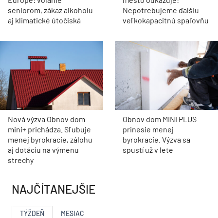
seniorom, zákaz alkoholu
Nepotrebujeme ďalšiu
aj klimatické útočiská
veľkokapacitnú spaľovňu
Nová výzva Obnov dom
Obnov dom MINI PLUS
mini+ prichádza. Sľubuje
prinesie menej
menej byrokracie, zálohu
byrokracie. Výzva sa
aj dotáciu na výmenu
spustí už v lete
strechy
NAJČÍTANEJŠIE
TÝŽDEŇ
MESIAC