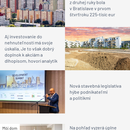
z druhej ruky bola
v Bratislave v prvom
štvrťroku 225-tisíc eur
Aj investovanie do
nehnuteľností má svoje
úskalia. Je to však dobrý
doplnok k akciám a
dlhopisom, hovorí analytik
Nová stavebná legislatíva
hýbe podnikateľmi
a politikmi
Na pohľad vyzerá úplne
Môj dom