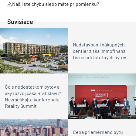
Našli ste chybu alebo máte pripomienku?
Súvisiace
Nadstavbami nákupných
centier získa Immofinanz
tisíce udržateľných bytov
Čo s nedostatkom bytov a
aký rozvoj čaká Bratislavu?
Nezmeškajte konferenciu
Reality Summit
Cena priemerného bytu