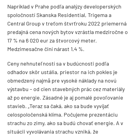
Napríklad v Prahe podľa analýzy developerských
spoločností Skanska Residential, Trigema a
Central Group v treťom štvrťroku 2022 priemerná
predajná cena nových bytov vzrástla medziročne o
17 % na 6 020 eur za štvorcový meter.
Medzimesačne činí nárast 1,4 %.
Ceny nehnuteľností sa v budúcnosti podľa
odhadov skôr ustália, priestor na ich pokles je
obmedzený najmä pre vysoké náklady na novú
výstavbu – od cien stavebných prác cez materiály
až po energie. Zásadné je aj pomalé povoľovanie
stavieb. „Teraz sa čaká, ako sa bude vyvíjať
celospoločenská klíma. Počujeme prezentáciu
strachu zo zimy, ako sa budú chovať energie. A v
situácii vyvolávania strachu vzniká, že