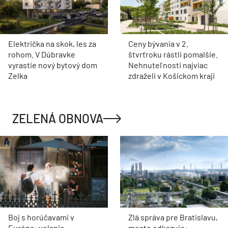
Električka na skok, les za
Ceny bývania v 2.
rohom. V Dúbravke
štvrťroku rástli pomalšie.
vyrastie nový bytový dom
Nehnuteľnosti najviac
Zelka
zdraželi v Košickom kraji
ZELENÁ OBNOVA
Boj s horúčavami v
Zlá správa pre Bratislavu,
Európe: volanie
mesto odkazuje: