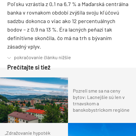
Poľsku vzrástla z 0,1 na 6,7 % a Maďarská centrálna
banka v rovnakom období zvýšila svoju kľúčovú
sadzbu dokonca o viac ako 12 percentuálnych
bodov – z 0,9 na 13 %. Éra lacných peňazí tak
definitívne skončila, čo má na trh s bývaním
zásadný vplyv.
Prečítajte si tiež
Pozreli sme sa na ceny
bytov: Lacnejšie sú len v
trnavskom a
banskobystrickom regióne
„Zdražovanie hypoték