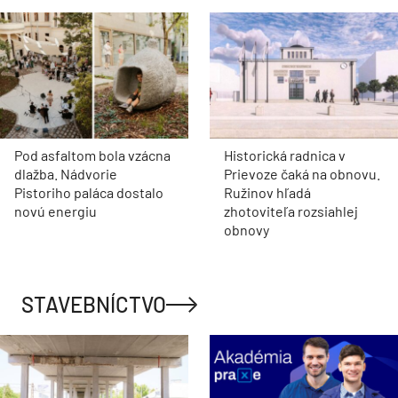
Pod asfaltom bola vzácna
Historická radnica v
dlažba. Nádvorie
Prievoze čaká na obnovu.
Pistoriho paláca dostalo
Ružinov hľadá
novú energiu
zhotoviteľa rozsiahlej
obnovy
STAVEBNÍCTVO