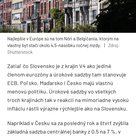
Najlepšie v Európe sú na tom Nóri a Belgičania, ktorým na
vlastný byt stačí okolo 4,5-násobku ročnej mzdy.
|
Zdroj:
Shutterstock
Zatiaľ čo Slovensko je z krajín V4 ako jediné
členom eurozóny a úrokové sadzby tam stanovuje
ECB, Poľsko, Maďarsko i Česko majú vlastnú
menovú politiku. Úrokové sadzby vo všetkých
troch krajinách tak v reakcii na mimoriadne vysokú
infláciu rástli výrazne rýchlejšie ako na Slovensku.
Napríklad v Česku sa za posledný rok a štvrť zvýšila
základná sadzba centrálnej banky z 0,5 na 7 %, v