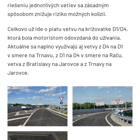
riešeniu jednotlivých vetiev sa zásadným
spôsobom znižuje riziko možných kolízií.
Celkovo už ide o piatu vetvu na križovatke D1/D4,
ktorá bola motoristom odovzdaná do užívania.
Aktuálne sa naplno využívajú aj vetvy z D4 na D1
v smere na Trnavu, z D1 na D4 v smere na Raču,
vetva z Bratislavy na Jarovce a z Trnavy na
Jarovce.