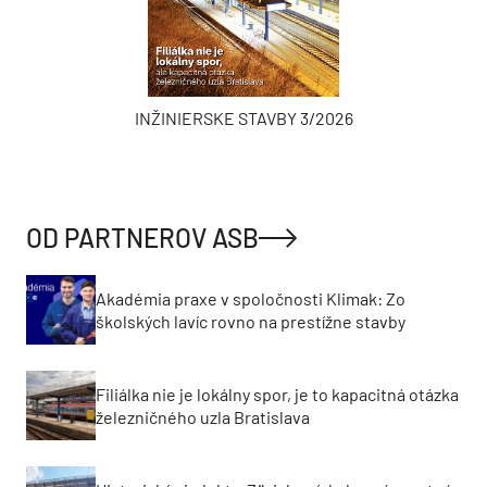
INŽINIERSKE STAVBY 3/2026
OD PARTNEROV ASB
Akadémia praxe v spoločnosti Klimak: Zo
školských lavíc rovno na prestížne stavby
Filiálka nie je lokálny spor, je to kapacitná otázka
železničného uzla Bratislava