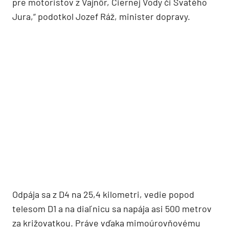
pre motoristov z Vajnôr, Čiernej Vody či Svätého
Jura,“ podotkol Jozef Ráž, minister dopravy.
Odpája sa z D4 na 25,4 kilometri, vedie popod
telesom D1 a na diaľnicu sa napája asi 500 metrov
za križovatkou. Práve vďaka mimoúrovňovému