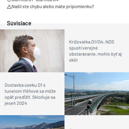
Našli ste chybu alebo máte pripomienku?
Súvisiace
Križovatka D1/D4: NDS
spustí verejné
obstarávanie, mohlo byť aj
skôr
Dostavba úseku D1 s
tunelom Višňové sa môže
opäť predĺžiť. Skloňuje sa
jeseň 2024