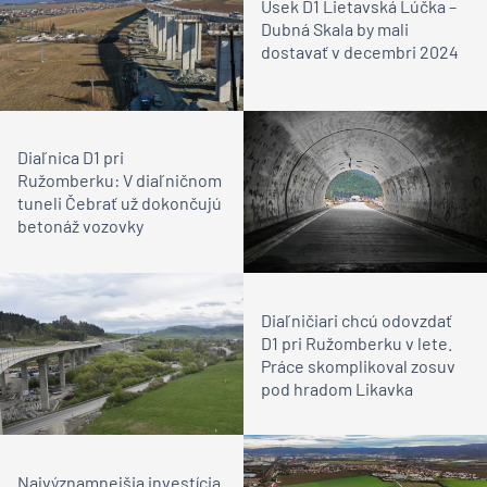
Úsek D1 Lietavská Lúčka –
Dubná Skala by mali
dostavať v decembri 2024
Diaľnica D1 pri
Ružomberku: V diaľničnom
tuneli Čebrať už dokončujú
betonáž vozovky
Diaľničiari chcú odovzdať
D1 pri Ružomberku v lete.
Práce skomplikoval zosuv
pod hradom Likavka
Najvýznamnejšia investícia