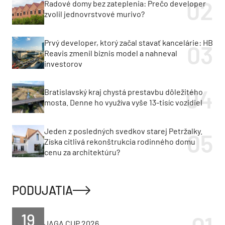
Radové domy bez zateplenia: Prečo developer
zvolil jednovrstvové murivo?
Prvý developer, ktorý začal stavať kancelárie: HB
Reavis zmenil biznis model a nahneval
investorov
Bratislavský kraj chystá prestavbu dôležitého
mosta. Denne ho využíva vyše 13-tisíc vozidiel
Jeden z posledných svedkov starej Petržalky.
Získa citlivá rekonštrukcia rodinného domu
cenu za architektúru?
PODUJATIA
19
JAGA CUP 2026