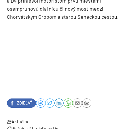
a D4 priniesol motoristom prvú miestami
osempruhovú diaľnicu či nový most medzi
Chorvátskym Grobom a starou Seneckou cestou.
ZDIEĽAŤ
Aktuálne
diaľnica D1
diaľnica D4