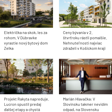
Električka na skok, les za
Ceny bývania v 2.
rohom. V Dúbravke
štvrťroku rástli pomalšie.
vyrastie nový bytový dom
Nehnuteľnosti najviac
Zelka
zdraželi v Košickom kraji
Projekt Rakyta napreduje.
Marián Hlavačka: V
Lucron spustil predaj
Slovinsku takmer nevidím
ďalšej etapy a chystá
odpad, na Slovensku