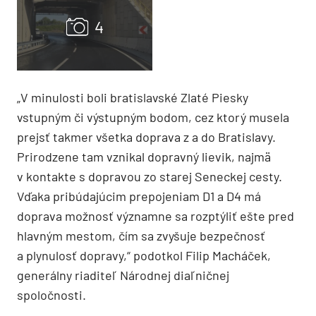
„V minulosti boli bratislavské Zlaté Piesky
vstupným či výstupným bodom, cez ktorý musela
prejsť takmer všetka doprava z a do Bratislavy.
Prirodzene tam vznikal dopravný lievik, najmä
v kontakte s dopravou zo starej Seneckej cesty.
Vďaka pribúdajúcim prepojeniam D1 a D4 má
doprava možnosť významne sa rozptýliť ešte pred
hlavným mestom, čím sa zvyšuje bezpečnosť
a plynulosť dopravy,“ podotkol Filip Macháček,
generálny riaditeľ Národnej diaľničnej
spoločnosti.