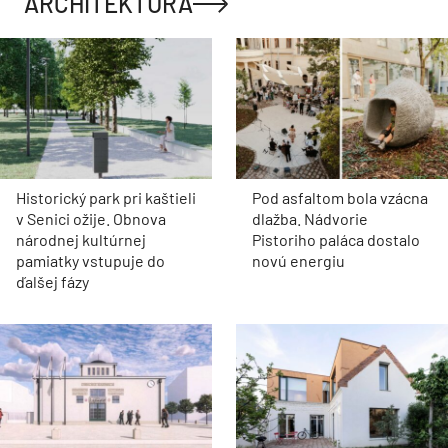
ARCHITEKTÚRA
Historický park pri kaštieli
Pod asfaltom bola vzácna
v Senici ožije. Obnova
dlažba. Nádvorie
národnej kultúrnej
Pistoriho paláca dostalo
pamiatky vstupuje do
novú energiu
ďalšej fázy