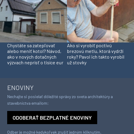
Chystáte sa zatepľovať
Ako si vyrobiť poctivú
alebo meniť kotol? Návod,
brezovú metlu, ktorá vydrží
ako v nových dotačných
roky? Pavol ich takto vyrobil
výzvach neprísť o tisíce eur
už stovky
ENOVINY
Nechajte si posielať dôležité správy zo sveta architektúry a
stavebníctva emailom:
ODOBERAŤ BEZPLATNÉ ENOVINY
Odber je možné kedykoľvek zrušiť jedným kliknutím.