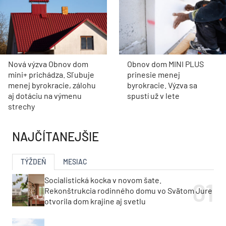
Nová výzva Obnov dom
Obnov dom MINI PLUS
mini+ prichádza. Sľubuje
prinesie menej
menej byrokracie, zálohu
byrokracie. Výzva sa
aj dotáciu na výmenu
spustí už v lete
strechy
NAJČÍTANEJŠIE
TÝŽDEŇ
MESIAC
Socialistická kocka v novom šate.
Rekonštrukcia rodinného domu vo Svätom Jure
otvorila dom krajine aj svetlu