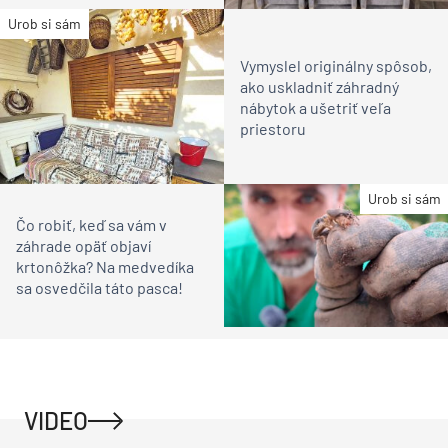
Urob si sám
Vymyslel originálny spôsob,
ako uskladniť záhradný
nábytok a ušetriť veľa
priestoru
Urob si sám
Čo robiť, keď sa vám v
záhrade opäť objaví
krtonôžka? Na medvedíka
sa osvedčila táto pasca!
VIDEO