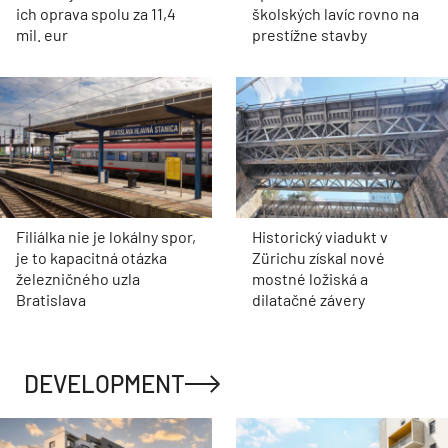
ich oprava spolu za 11,4
školských lavíc rovno na
mil. eur
prestížne stavby
Filiálka nie je lokálny spor,
Historický viadukt v
je to kapacitná otázka
Zürichu získal nové
železničného uzla
mostné ložiská a
Bratislava
dilatačné závery
DEVELOPMENT