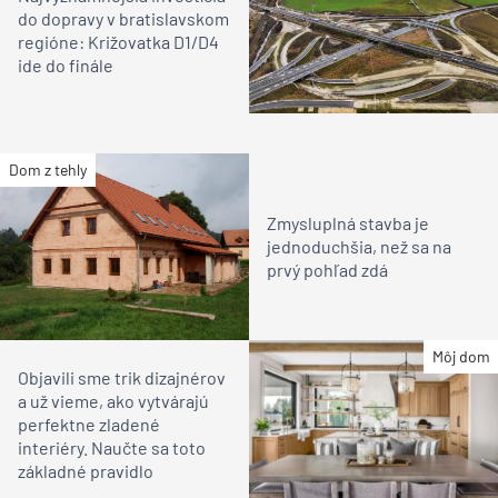
do dopravy v bratislavskom
regióne: Križovatka D1/D4
ide do finále
Dom z tehly
Zmysluplná stavba je
jednoduchšia, než sa na
prvý pohľad zdá
Môj dom
Objavili sme trik dizajnérov
a už vieme, ako vytvárajú
perfektne zladené
interiéry. Naučte sa toto
základné pravidlo