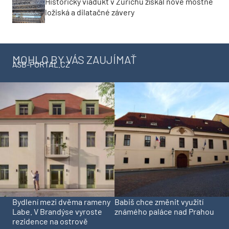
Historický viadukt v Zürichu získal nové mostné
ložiská a dilatačné závery
MOHLO BY VÁS ZAUJÍMAŤ
ASB-PORTAL.CZ
Bydlení mezi dvěma rameny
Babiš chce změnit využití
Labe. V Brandýse vyroste
známého paláce nad Prahou
rezidence na ostrově