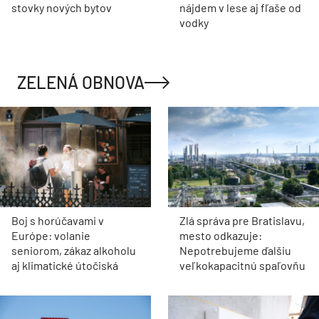
stovky nových bytov
nájdem v lese aj fľaše od
vodky
ZELENÁ OBNOVA
Boj s horúčavami v
Zlá správa pre Bratislavu,
Európe: volanie
mesto odkazuje:
seniorom, zákaz alkoholu
Nepotrebujeme ďalšiu
aj klimatické útočiská
veľkokapacitnú spaľovňu