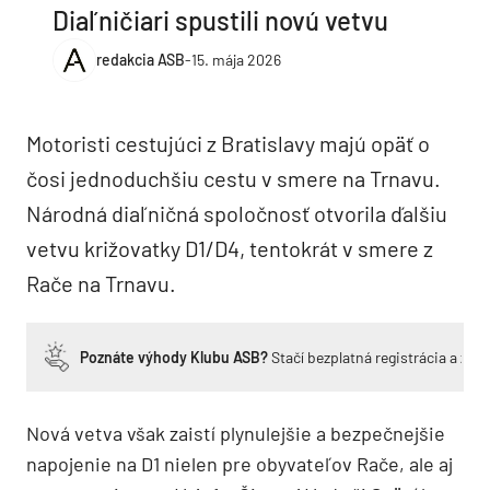
Diaľničiari spustili novú vetvu
redakcia ASB
-
15. mája 2026
Motoristi cestujúci z Bratislavy majú opäť o
čosi jednoduchšiu cestu v smere na Trnavu.
Národná diaľničná spoločnosť otvorila ďalšiu
vetvu križovatky D1/D4, tentokrát v smere z
Rače na Trnavu.
Poznáte výhody Klubu ASB?
Stačí bezplatná registrácia a zí
Nová vetva však zaistí plynulejšie a bezpečnejšie
napojenie na D1 nielen pre obyvateľov Rače, ale aj