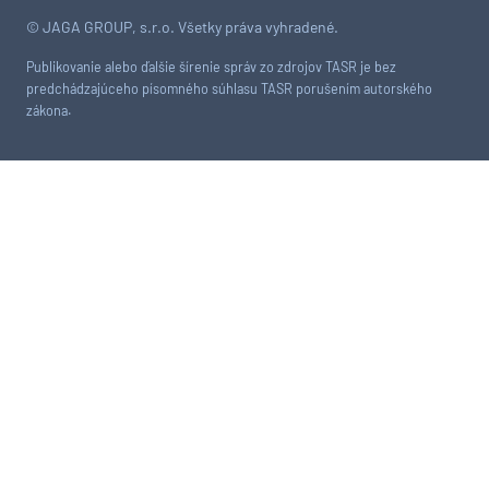
© JAGA GROUP, s.r.o. Všetky práva vyhradené.
Publikovanie alebo ďalšie šírenie správ zo zdrojov TASR je bez
predchádzajúceho písomného súhlasu TASR porušením autorského
zákona.