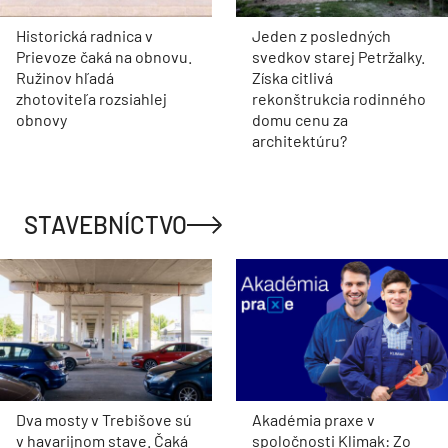
Historická radnica v
Jeden z posledných
Prievoze čaká na obnovu.
svedkov starej Petržalky.
Ružinov hľadá
Získa citlivá
zhotoviteľa rozsiahlej
rekonštrukcia rodinného
obnovy
domu cenu za
architektúru?
STAVEBNÍCTVO
Dva mosty v Trebišove sú
Akadémia praxe v
v havarijnom stave. Čaká
spoločnosti Klimak: Zo