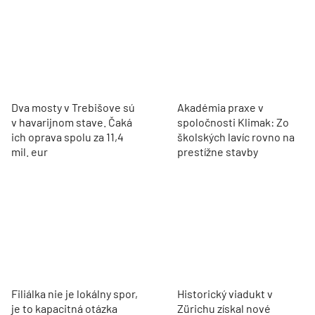
Dva mosty v Trebišove sú
Akadémia praxe v
v havarijnom stave. Čaká
spoločnosti Klimak: Zo
ich oprava spolu za 11,4
školských lavíc rovno na
mil. eur
prestížne stavby
Filiálka nie je lokálny spor,
Historický viadukt v
je to kapacitná otázka
Zürichu získal nové