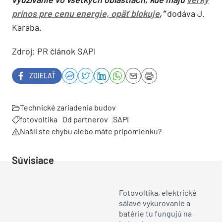
prínos pre cenu energie, opäť blokuje
,“
dodáva J.
Karaba.
Zdroj: PR článok SAPI
ZDIEĽAŤ
Technické zariadenia budov
fotovoltika
Od partnerov
SAPI
Našli ste chybu alebo máte pripomienku?
Súvisiace
Fotovoltika, elektrické
sálavé vykurovanie a
batérie tu fungujú na