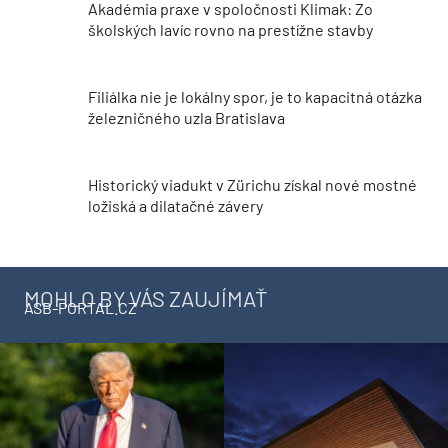
Akadémia praxe v spoločnosti Klimak: Zo
školských lavíc rovno na prestížne stavby
Filiálka nie je lokálny spor, je to kapacitná otázka
železničného uzla Bratislava
Historický viadukt v Zürichu získal nové mostné
ložiská a dilatačné závery
MOHLO BY VÁS ZAUJÍMAŤ
ASB-PORTAL.CZ