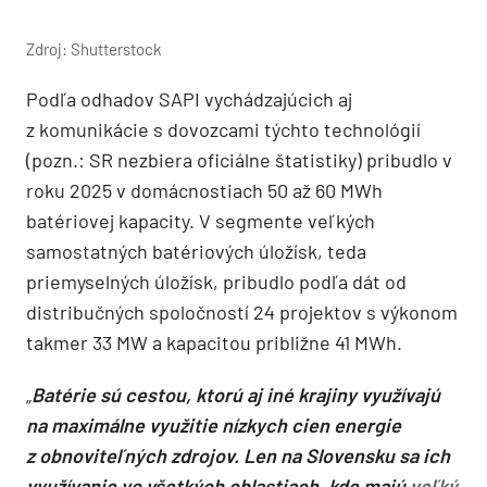
Zdroj: Shutterstock
Podľa odhadov SAPI vychádzajúcich aj
z komunikácie s dovozcami týchto technológií
(pozn.: SR nezbiera oficiálne štatistiky) pribudlo v
roku 2025 v domácnostiach 50 až 60 MWh
batériovej kapacity. V segmente veľkých
samostatných batériových úložísk, teda
priemyselných úložísk, pribudlo podľa dát od
distribučných spoločností 24 projektov s výkonom
takmer 33 MW a kapacitou približne 41 MWh.
„
Batérie sú cestou, ktorú aj iné krajiny využívajú
na maximálne využitie nízkych cien energie
z obnoviteľných zdrojov. Len na Slovensku sa ich
využívanie vo všetkých oblastiach, kde majú
veľký