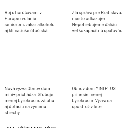
Boj s horúčavami v
Zlá správa pre Bratislavu,
Európe: volanie
mesto odkazuje:
seniorom, zákaz alkoholu
Nepotrebujeme ďalšiu
aj klimatické útočiská
veľkokapacitnú spaľovňu
Nová výzva Obnov dom
Obnov dom MINI PLUS
mini+ prichádza. Sľubuje
prinesie menej
menej byrokracie, zálohu
byrokracie. Výzva sa
aj dotáciu na výmenu
spustí už v lete
strechy