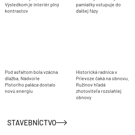
Výsledkom je interiér plný
pamiatky vstupuje do
kontrastov
ďalšej fázy
Pod asfaltom bola vzácna
Historická radnica v
dlažba. Nádvorie
Prievoze čaká na obnovu.
Pistoriho paláca dostalo
Ružinov hľadá
novú energiu
zhotoviteľa rozsiahlej
obnovy
STAVEBNÍCTVO