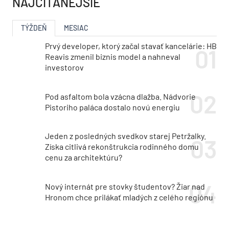
NAJČÍTANEJŠIE
TÝŽDEŇ
MESIAC
Prvý developer, ktorý začal stavať kancelárie: HB
Reavis zmenil biznis model a nahneval
investorov
Pod asfaltom bola vzácna dlažba. Nádvorie
Pistoriho paláca dostalo novú energiu
Jeden z posledných svedkov starej Petržalky.
Získa citlivá rekonštrukcia rodinného domu
cenu za architektúru?
Nový internát pre stovky študentov? Žiar nad
Hronom chce prilákať mladých z celého regiónu