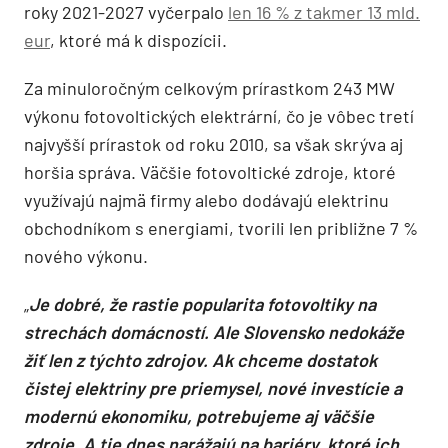
roky 2021-2027 vyčerpalo
len 16 % z takmer 13 mld.
eur
, ktoré má k dispozícii.
Za minuloročným celkovým prírastkom 243 MW
výkonu fotovoltických elektrární, čo je vôbec tretí
najvyšší prírastok od roku 2010, sa však skrýva aj
horšia správa. Väčšie fotovoltické zdroje, ktoré
využívajú najmä firmy alebo dodávajú elektrinu
obchodníkom s energiami, tvorili len približne 7 %
nového výkonu.
„
Je dobré, že rastie popularita fotovoltiky na
strechách domácností. Ale Slovensko nedokáže
žiť len z týchto zdrojov. Ak chceme dostatok
čistej elektriny pre priemysel, nové investície a
modernú ekonomiku, potrebujeme aj väčšie
zdroje. A tie dnes narážajú na bariéry, ktoré ich