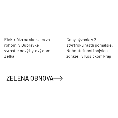
Električka na skok, les za
Ceny bývania v 2.
rohom. V Dúbravke
štvrťroku rástli pomalšie.
vyrastie nový bytový dom
Nehnuteľnosti najviac
Zelka
zdraželi v Košickom kraji
ZELENÁ OBNOVA