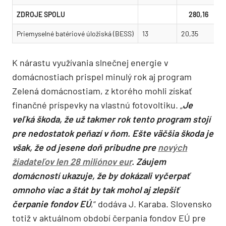
ZDROJE SPOLU
280,16
Priemyselné batériové úložiská (BESS)
13
20,35
K nárastu využívania slnečnej energie v
domácnostiach prispel minulý rok aj program
Zelená domácnostiam, z ktorého mohli získať
finančné príspevky na vlastnú fotovoltiku. „
Je
veľká škoda, že už takmer rok tento program stojí
pre nedostatok peňazí v ňom. Ešte väčšia škoda je
však, že od jesene doň pribudne pre
nových
žiadateľov len 28 miliónov eur
. Záujem
domácností ukazuje, že by dokázali vyčerpať
omnoho viac a štát by tak mohol aj zlepšiť
čerpanie fondov EÚ
,“ dodáva J. Karaba. Slovensko
totiž v aktuálnom období čerpania fondov EÚ pre