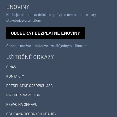
ENOVINY
Nechajte si posielať dôležité správy zo sveta architektúry a
stavebníctva emailom:
ODOBERAŤ BEZPLATNÉ ENOVINY
Odber je možné kedykoľvek zrušiť jedným kliknutím.
UŽITOČNÉ ODKAZY
O NÁS
KONTAKTY
PREDPLATNÉ ČASOPISU ASB
INZERCIA NA ASB.SK
PRÁVO NA OPRAVU
OCHRANA OSOBNÝCH ÚDAJOV