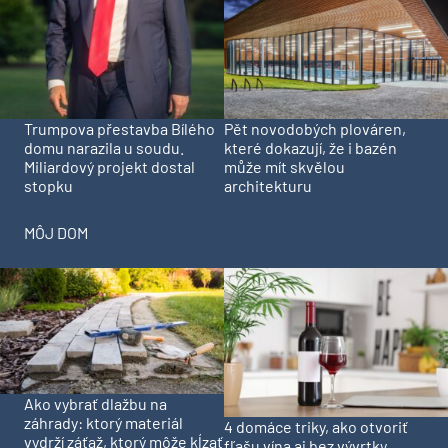
Trumpova přestavba Bílého
Pět novodobých plováren,
domu narazila u soudu.
které dokazují, že i bazén
Miliardový projekt dostal
může mít skvělou
stopku
architekturu
MÔJ DOM
Ako vybrať dlažbu na
záhrady: ktorý materiál
4 domáce triky, ako otvoriť
vydrží záťaž, ktorý môže kĺzať
fľašu vína aj bez vývrtky.