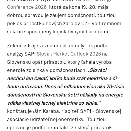
Conference 2026
, ktorá sa koná 19.-20. mája,
dobrou správou je záujem domácností, tou zlou
pokles prírastku nových zdrojov OZE vo firemnom
sektore spôsobený legislatívnymi bariérami.
Zelené zdroje zaznamenali minulý rok podľa
analýzy SAPI
Slovak Market Outlook 2026
na
Slovensku opäť prírastok, ktorý ťahala výroba
energie zo slnka v domácnostiach. „
Slováci
nechcú len čakať, koľko bude stáť elektrina a či
bude dotovaná. Dnes už odhadom viac ako 70-tisíc
domácností na Slovensku šetrí náklady na energie
vďaka vlastnej lacnej elektrine zo slnka,“
konštatuje Ján Karaba, riaditeľ SAPI – Slovenskej
asociácie udržateľnej energetiky. Tou zlou
správou je podľa neho fakt, že klesá prírastok