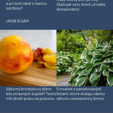
a pri čom rátať s častou
Stačí pár vecí, ktoré už máte
údržbou?
doma (video)
UROB SI SÁM
Výborný broskyňový džem
5 trvaliek s panašovanými
bez otravných šupiek? Tento
listami, ktoré dodajú vášmu
trik skráti prácu na polovicu
záhonu celosezónny šmrnc