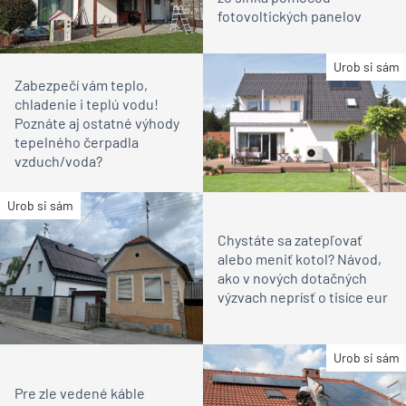
fotovoltických panelov
Urob si sám
Zabezpečí vám teplo,
chladenie i teplú vodu!
Poznáte aj ostatné výhody
tepelného čerpadla
vzduch/voda?
Urob si sám
Chystáte sa zatepľovať
alebo meniť kotol? Návod,
ako v nových dotačných
výzvach neprísť o tisíce eur
Urob si sám
Pre zle vedené káble