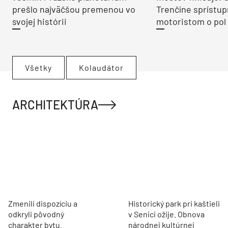
prešlo najväčšou premenou vo
Trenčíne sprístup
svojej histórii
motoristom o pol 
Všetky
Kolaudátor
ARCHITEKTÚRA
Zmenili dispozíciu a
Historický park pri kaštieli
odkryli pôvodný
v Senici ožije. Obnova
charakter bytu.
národnej kultúrnej