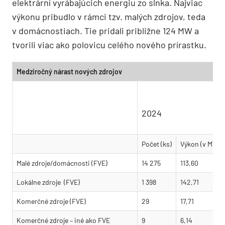
elektrární vyrábajúcich energiu zo slnka. Najviac
výkonu pribudlo v rámci tzv. malých zdrojov, teda
v domácnostiach. Tie pridali približne 124 MW a
tvorili viac ako polovicu celého nového prírastku.
Medziročný nárast nových zdrojov
2024
Počet (ks)
Výkon (v MW)
Malé zdroje/domácnosti (FVE)
14 275
113,60
Lokálne zdroje (FVE)
1 398
142,71
Komerčné zdroje (FVE)
29
17,71
Komerčné zdroje – iné ako FVE
9
6,14