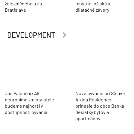
železničného uzla
mostné ložiská a
Bratislava
dilatačné závery
DEVELOPMENT
Ján Palenčár: Ak
Nové bývanie pri Sĺňave.
neurobíme zmeny, stále
Ardea Residence
budeme najhorší v
prinesie do obce Banka
dostupnosti bývania
desiatky bytov a
apartmánov