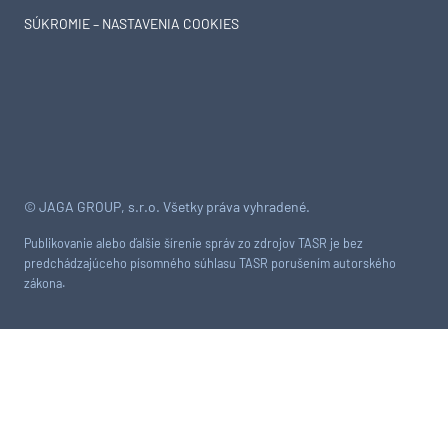
SÚKROMIE – NASTAVENIA COOKIES
© JAGA GROUP, s.r.o. Všetky práva vyhradené.
Publikovanie alebo ďalšie šírenie správ zo zdrojov TASR je bez
predchádzajúceho písomného súhlasu TASR porušením autorského
zákona.