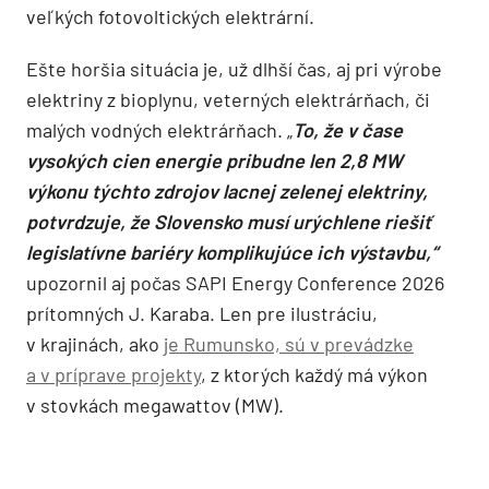
veľkých fotovoltických elektrární.
Ešte horšia situácia je, už dlhší čas, aj pri výrobe
elektriny z bioplynu, veterných elektrárňach, či
malých vodných elektrárňach. „
To, že v čase
vysokých cien energie pribudne len 2,8 MW
výkonu týchto zdrojov lacnej zelenej elektriny,
potvrdzuje, že Slovensko musí urýchlene riešiť
legislatívne bariéry komplikujúce ich výstavbu,“
upozornil aj počas SAPI Energy Conference 2026
prítomných J. Karaba. Len pre ilustráciu,
v krajinách, ako
je Rumunsko, sú v prevádzke
a v príprave projekty
, z ktorých každý má výkon
v stovkách megawattov (MW).