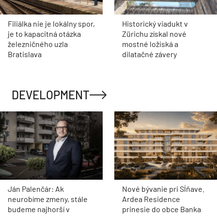
Filiálka nie je lokálny spor,
Historický viadukt v
je to kapacitná otázka
Zürichu získal nové
železničného uzla
mostné ložiská a
Bratislava
dilatačné závery
DEVELOPMENT
Ján Palenčár: Ak
Nové bývanie pri Sĺňave.
neurobíme zmeny, stále
Ardea Residence
budeme najhorší v
prinesie do obce Banka