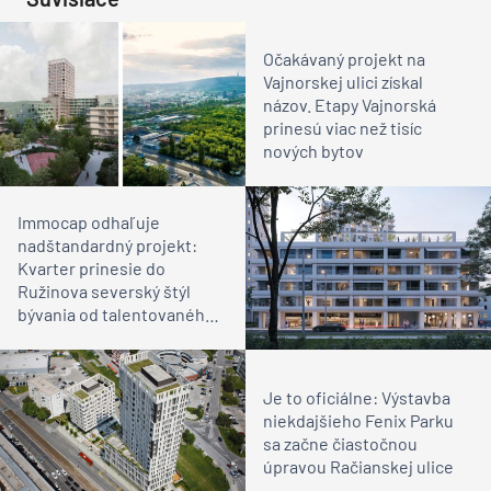
Očakávaný projekt na
Vajnorskej ulici získal
názov. Etapy Vajnorská
prinesú viac než tisíc
nových bytov
Immocap odhaľuje
nadštandardný projekt:
Kvarter prinesie do
Ružinova severský štýl
bývania od talentovaného
architekta
Je to oficiálne: Výstavba
niekdajšieho Fenix Parku
sa začne čiastočnou
úpravou Račianskej ulice