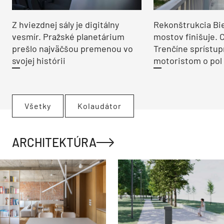
Z hviezdnej sály je digitálny
Rekonštrukcia Bi
vesmír. Pražské planetárium
mostov finišuje. 
prešlo najväčšou premenou vo
Trenčíne sprístup
svojej histórii
motoristom o pol 
Všetky
Kolaudátor
ARCHITEKTÚRA