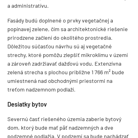
a administratívu.
Fasády budú doplnené o prvky vegetačnej a
popínavej zelene, čím sa architektonické riešenie
prirodzene začlení do okolitého prostredia.
Dôležitou súčasťou návrhu sú aj vegetačné
strechy, ktoré pomôžu zlepšiť mikroklímu v území
a zároveň zadržiavať dažďovú vodu. Extenzívna
zelená strecha s plochou približne 1 766 m² bude
umiestnená nad obchodnými priestormi na
treťom nadzemnom podlaží.
Desiatky bytov
Severnú časť riešeného územia zaberie bytový
dom, ktorý bude mať päť nadzemných a dve
podzemné podlažia. V podzemí sa bude nachádzať