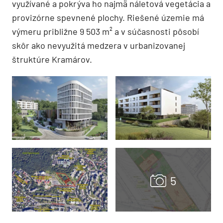
využívané a pokrýva ho najmä náletová vegetácia a
provizórne spevnené plochy. Riešené územie má
výmeru približne 9 503 m² a v súčasnosti pôsobí
skôr ako nevyužitá medzera v urbanizovanej
štruktúre Kramárov.