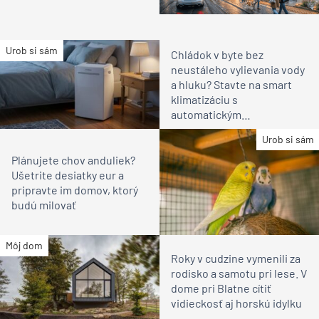
Urob si sám
Chládok v byte bez
neustáleho vylievania vody
a hluku? Stavte na smart
klimatizáciu s
automatickým
odparovaním
Urob si sám
Plánujete chov anduliek?
Ušetrite desiatky eur a
pripravte im domov, ktorý
budú milovať
Môj dom
Roky v cudzine vymenili za
rodisko a samotu pri lese. V
dome pri Blatne cítiť
vidieckosť aj horskú idylku