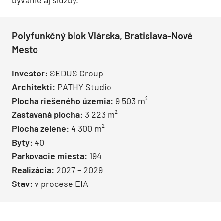
bývanie aj služby.
Polyfunkčný blok Vlárska, Bratislava-Nové
Mesto
Investor:
SEDUS Group
Architekti:
PATHY Studio
Plocha riešeného územia:
9 503 m²
Zastavaná plocha:
3 223 m²
Plocha zelene:
4 300 m²
Byty:
40
Parkovacie miesta:
194
Realizácia:
2027 – 2029
Stav:
v procese EIA