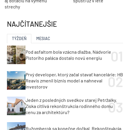
aj dotáciu na výmenu
spustí už v lete
strechy
NAJČÍTANEJŠIE
TÝŽDEŇ
MESIAC
Pod asfaltom bola vzácna dlažba. Nádvorie
Pistoriho paláca dostalo novú energiu
Prvý developer, ktorý začal stavať kancelárie: HB
Reavis zmenil biznis model a nahneval
investorov
Jeden z posledných svedkov starej Petržalky.
Získa citlivá rekonštrukcia rodinného domu
cenu za architektúru?
Ružomberok sa konečne dočkal. Rekonštrukcia