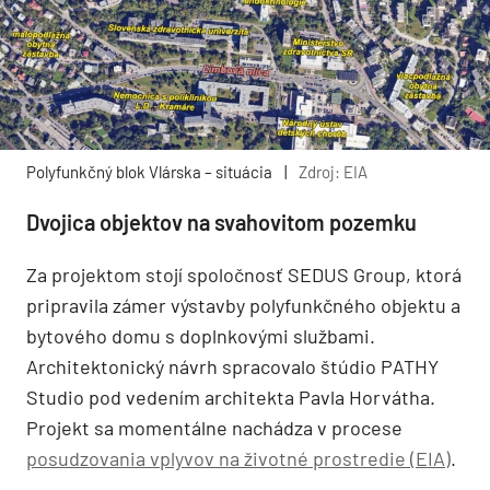
Polyfunkčný blok Vlárska – situácia
|
Zdroj: EIA
Dvojica objektov na svahovitom pozemku
Za projektom stojí spoločnosť SEDUS Group, ktorá
pripravila zámer výstavby polyfunkčného objektu a
bytového domu s doplnkovými službami.
Architektonický návrh spracovalo štúdio PATHY
Studio pod vedením architekta Pavla Horvátha.
Projekt sa momentálne nachádza v procese
posudzovania vplyvov na životné prostredie (EIA)
.