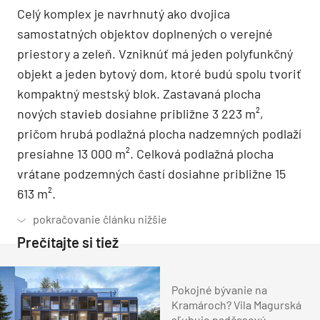
Celý komplex je navrhnutý ako dvojica
samostatných objektov doplnených o verejné
priestory a zeleň. Vzniknúť má jeden polyfunkčný
objekt a jeden bytový dom, ktoré budú spolu tvoriť
kompaktný mestský blok. Zastavaná plocha
nových stavieb dosiahne približne 3 223 m²,
pričom hrubá podlažná plocha nadzemných podlaží
presiahne 13 000 m². Celková podlažná plocha
vrátane podzemných častí dosiahne približne 15
613 m².
Prečítajte si tiež
Pokojné bývanie na
Kramároch? Vila Magurská
sľubuje nadčasovú