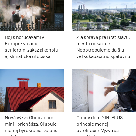
Boj s horúčavami v
Zlá správa pre Bratislavu,
Európe: volanie
mesto odkazuje:
seniorom, zákaz alkoholu
Nepotrebujeme ďalšiu
aj klimatické útočiská
veľkokapacitnú spaľovňu
Nová výzva Obnov dom
Obnov dom MINI PLUS
mini+ prichádza. Sľubuje
prinesie menej
menej byrokracie, zálohu
byrokracie. Výzva sa