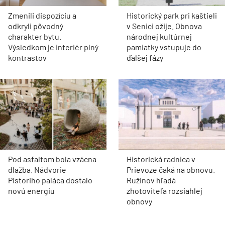
Zmenili dispozíciu a
Historický park pri kaštieli
odkryli pôvodný
v Senici ožije. Obnova
charakter bytu.
národnej kultúrnej
Výsledkom je interiér plný
pamiatky vstupuje do
kontrastov
ďalšej fázy
Pod asfaltom bola vzácna
Historická radnica v
dlažba. Nádvorie
Prievoze čaká na obnovu.
Pistoriho paláca dostalo
Ružinov hľadá
novú energiu
zhotoviteľa rozsiahlej
obnovy