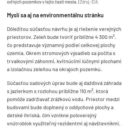
voľných pozemkov v tejto časti mesta. |
Zdroj: EIA
Myslí sa aj na environmentálnu stránku
Dôležitou súčasťou návrhu je aj riešenie verejných
priestorov. Zeleň bude tvoriť približne 4 300 m²,
čo predstavuje významný podiel celkovej plochy
územia. Okrem stromových výsadieb sa počíta s
trvalkovými záhonmi, kvitnúcimi lúčnymi plochami
a izolačnou zeleňou na okrajoch pozemku.
Súčasťou sadových úprav bude aj dažďová záhrada
s jazierkom s rozlohou približne 110 m², ktorá
pomôže zadržiavať zrážkovú vodu. Priestor medzi
budovami bude doplnený o oddychové plochy a
detské ihriská, čím vznikne poloverejný
vnútroblok využiteľný rezidentmi aj návštevníkmi.