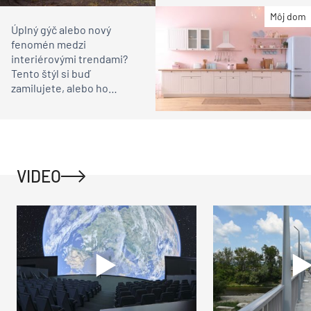
Môj dom
Úplný gýč alebo nový
fenomén medzi
interiérovými trendami?
Tento štýl si buď
zamilujete, alebo ho
budete neznášať
VIDEO