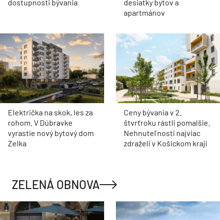
dostupnosti bývania
desiatky bytov a
apartmánov
Električka na skok, les za
Ceny bývania v 2.
rohom. V Dúbravke
štvrťroku rástli pomalšie.
vyrastie nový bytový dom
Nehnuteľnosti najviac
Zelka
zdraželi v Košickom kraji
ZELENÁ OBNOVA