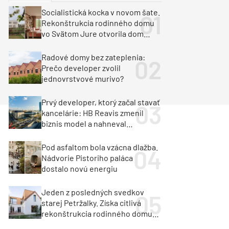
y
Klimatizácia a vetranie
Socialistická kocka v novom šate.
urz Milan Murcka
Rekonštrukcia rodinného domu
vo Svätom Jure otvorila dom
krajine aj svetlu
Radové domy bez zateplenia:
Prečo developer zvolil
jednovrstvové murivo?
Prvý developer, ktorý začal stavať
kancelárie: HB Reavis zmenil
biznis model a nahneval
investorov
Pod asfaltom bola vzácna dlažba.
Nádvorie Pistoriho paláca
dostalo novú energiu
Jeden z posledných svedkov
starej Petržalky. Získa citlivá
rekonštrukcia rodinného domu
cenu za architektúru?