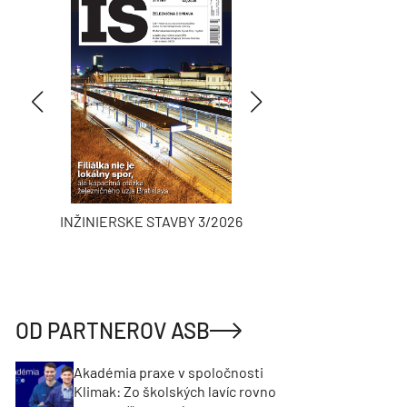
INŽINIERSKE STAVBY 3/2026
ASB
OD PARTNEROV ASB
Akadémia praxe v spoločnosti
Klimak: Zo školských lavíc rovno