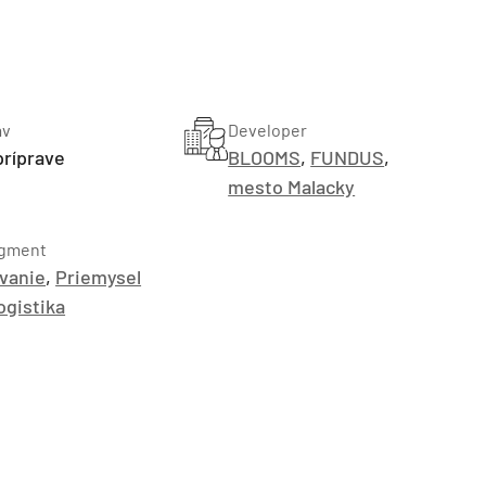
av
Developer
príprave
BLOOMS
,
FUNDUS
,
mesto Malacky
gment
TZB HAUSTECHNIK 3/2026
vanie
,
Priemysel
logistika