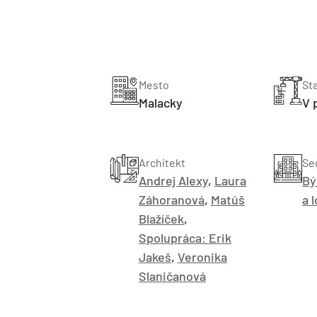
Mesto
St
Malacky
V 
Architekt
Se
Andrej Alexy
,
Laura
Bý
Záhoranová
,
Matúš
a 
Blažíček
,
Spolupráca: Erik
Jakeš
,
Veronika
Slaničanová