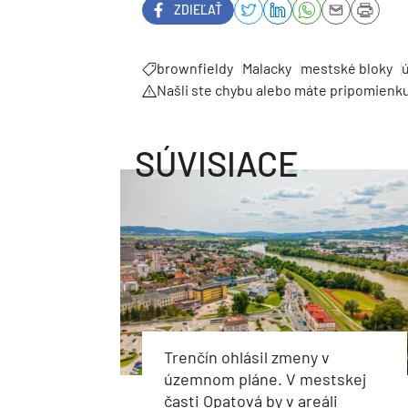
ZDIEĽAŤ
brownfieldy
Malacky
mestské bloky
Našli ste chybu alebo máte pripomienk
SÚVISIACE
Trenčín ohlásil zmeny v
územnom pláne. V mestskej
časti Opatová by v areáli