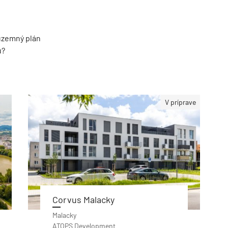
územný plán
u?
V príprave
Corvus Malacky
Malacky
ATOPS Development