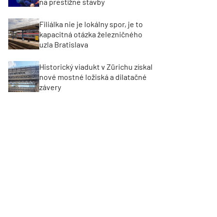
na prestížne stavby
Filiálka nie je lokálny spor, je to
kapacitná otázka železničného
uzla Bratislava
Historický viadukt v Zürichu získal
nové mostné ložiská a dilatačné
závery