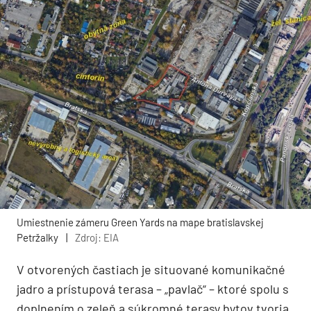
Umiestnenie zámeru Green Yards na mape bratislavskej
Petržalky
|
Zdroj: EIA
V otvorených častiach je situované komunikačné
jadro a prístupová terasa – „pavlač“ – ktoré spolu s
doplnením o zeleň a súkromné terasy bytov tvoria