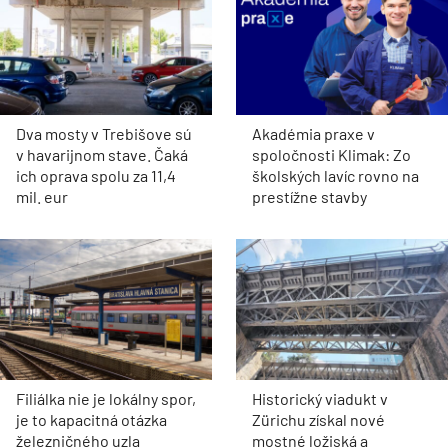
Dva mosty v Trebišove sú
Akadémia praxe v
v havarijnom stave. Čaká
spoločnosti Klimak: Zo
ich oprava spolu za 11,4
školských lavíc rovno na
mil. eur
prestížne stavby
Filiálka nie je lokálny spor,
Historický viadukt v
je to kapacitná otázka
Zürichu získal nové
železničného uzla
mostné ložiská a