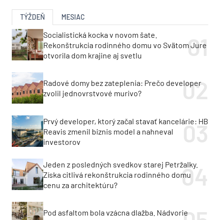
TÝŽDEŇ
MESIAC
Socialistická kocka v novom šate.
Rekonštrukcia rodinného domu vo Svätom Jure
otvorila dom krajine aj svetlu
Radové domy bez zateplenia: Prečo developer
zvolil jednovrstvové murivo?
Prvý developer, ktorý začal stavať kancelárie: HB
Reavis zmenil biznis model a nahneval
investorov
Jeden z posledných svedkov starej Petržalky.
Získa citlivá rekonštrukcia rodinného domu
cenu za architektúru?
Pod asfaltom bola vzácna dlažba. Nádvorie