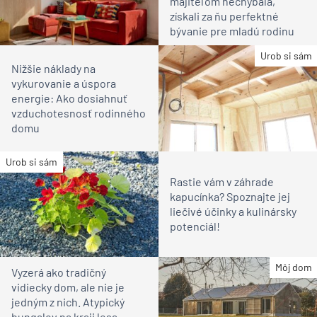
majiteľom nechýbala,
získali za ňu perfektné
bývanie pre mladú rodinu
Urob si sám
Nižšie náklady na
vykurovanie a úspora
energie: Ako dosiahnuť
vzduchotesnosť rodinného
domu
Urob si sám
Rastie vám v záhrade
kapucínka? Spoznajte jej
liečivé účinky a kulinársky
potenciál!
Môj dom
Vyzerá ako tradičný
vidiecky dom, ale nie je
jedným z nich. Atypický
bungalov na kraji lesa