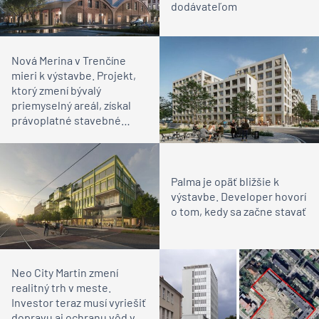
dodávateľom
Nová Merina v Trenčíne
mieri k výstavbe. Projekt,
ktorý zmení bývalý
priemyselný areál, získal
právoplatné stavebné
rozhodnutie
Palma je opäť bližšie k
výstavbe. Developer hovorí
o tom, kedy sa začne stavať
Neo City Martin zmení
realitný trh v meste.
Investor teraz musí vyriešiť
dopravu aj ochranu vôd v