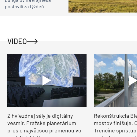
postavili za týždeň
VIDEO
Z hviezdnej sály je digitálny
Rekonštrukcia Bi
vesmír. Pražské planetárium
mostov finišuje. 
prešlo najväčšou premenou vo
Trenčíne sprístup