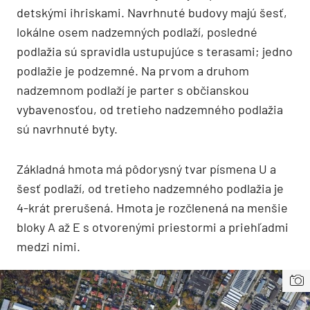
detskými ihriskami. Navrhnuté budovy majú šesť,
lokálne osem nadzemných podlaží, posledné
podlažia sú spravidla ustupujúce s terasami; jedno
podlažie je podzemné. Na prvom a druhom
nadzemnom podlaží je parter s občianskou
vybavenosťou, od tretieho nadzemného podlažia
sú navrhnuté byty.
Základná hmota má pôdorysný tvar písmena U a
šesť podlaží, od tretieho nadzemného podlažia je
4-krát prerušená. Hmota je rozčlenená na menšie
bloky A až E s otvorenými priestormi a priehľadmi
medzi nimi.