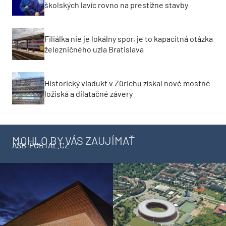
školských lavíc rovno na prestížne stavby
Filiálka nie je lokálny spor, je to kapacitná otázka
železničného uzla Bratislava
Historický viadukt v Zürichu získal nové mostné
ložiská a dilatačné závery
MOHLO BY VÁS ZAUJÍMAŤ
ASB-PORTAL.CZ