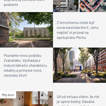
podzemí
Z Istrochemu môže byť
nová mestská štvrť. Jeho
majiteľ si prizval na
spoluprácu Pentu
Poznáme novú podobu
Zváračáku. Vychádza z
industriálneho charakteru
lokality a prinesie novú
mestskú štvrť
Môj dom
Už od vstupu vidno, že nie
je úplne bežný. Odvaha