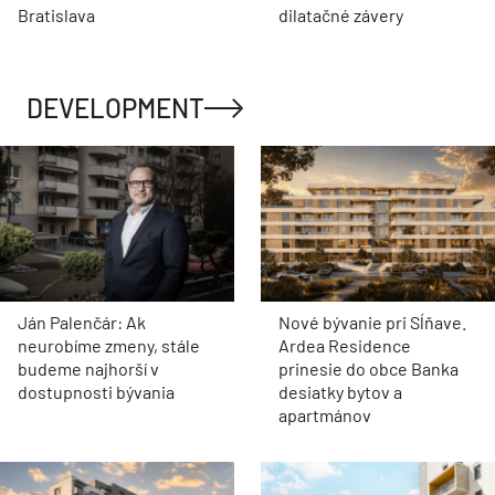
Bratislava
dilatačné závery
DEVELOPMENT
Ján Palenčár: Ak
Nové bývanie pri Sĺňave.
neurobíme zmeny, stále
Ardea Residence
budeme najhorší v
prinesie do obce Banka
dostupnosti bývania
desiatky bytov a
apartmánov