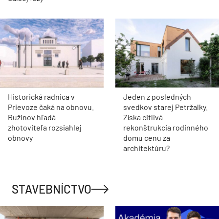
Historická radnica v
Jeden z posledných
Prievoze čaká na obnovu.
svedkov starej Petržalky.
Ružinov hľadá
Získa citlivá
zhotoviteľa rozsiahlej
rekonštrukcia rodinného
obnovy
domu cenu za
architektúru?
STAVEBNÍCTVO