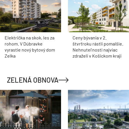
Električka na skok, les za
Ceny bývania v 2.
rohom. V Dúbravke
štvrťroku rástli pomalšie.
vyrastie nový bytový dom
Nehnuteľnosti najviac
Zelka
zdraželi v Košickom kraji
ZELENÁ OBNOVA