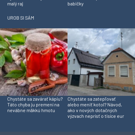
babičky
malý raj
UROB SI SÁM
Chystáte sa zavárať kápiu?
Chystáte sa zatepľovať
Táto chyba ju premení na
alebo meniť kotol? Návod,
nevábne mäkkú hmotu
ako v nových dotačných
výzvach neprísť o tisíce eur