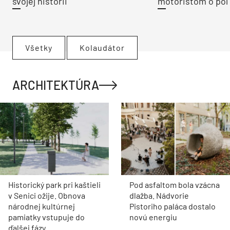
svojej histórii
motoristom o pol 
Všetky
Kolaudátor
ARCHITEKTÚRA
Historický park pri kaštieli
Pod asfaltom bola vzácna
v Senici ožije. Obnova
dlažba. Nádvorie
národnej kultúrnej
Pistoriho paláca dostalo
pamiatky vstupuje do
novú energiu
ďalšej fázy