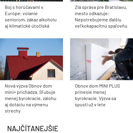
Boj s horúčavami v
Zlá správa pre Bratislavu,
Európe: volanie
mesto odkazuje:
seniorom, zákaz alkoholu
Nepotrebujeme ďalšiu
aj klimatické útočiská
veľkokapacitnú spaľovňu
Nová výzva Obnov dom
Obnov dom MINI PLUS
mini+ prichádza. Sľubuje
prinesie menej
menej byrokracie, zálohu
byrokracie. Výzva sa
aj dotáciu na výmenu
spustí už v lete
strechy
NAJČÍTANEJŠIE