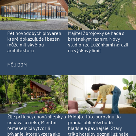
Pět novodobých plováren,
Majitel Zbrojovky se hádá s
které dokazují, že i bazén
brněnským radním. Nový
může mít skvělou
stadion za Lužánkami narazil
architekturu
na výškový limit
MÔJ DOM
Pridajte túto surovinu do
Žije pri lese, chová sliepky a
prania, obliečky budú
uspáva ju rieka. Miestni
hladšie a pevnejšie. Starý
remeselníci vytvorili
trik z hotelov poznali už naše
bývanie, ktoré vyzerá ako