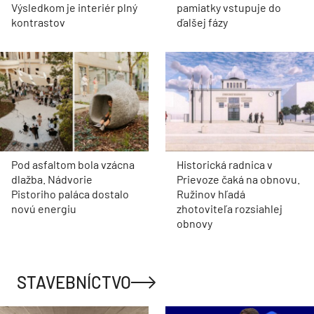
Výsledkom je interiér plný
pamiatky vstupuje do
kontrastov
ďalšej fázy
Pod asfaltom bola vzácna
Historická radnica v
dlažba. Nádvorie
Prievoze čaká na obnovu.
Pistoriho paláca dostalo
Ružinov hľadá
novú energiu
zhotoviteľa rozsiahlej
obnovy
STAVEBNÍCTVO