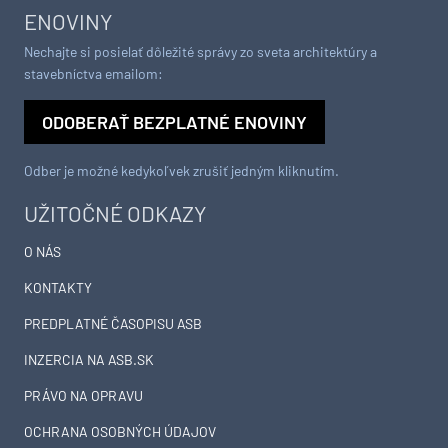
ENOVINY
Nechajte si posielať dôležité správy zo sveta architektúry a
stavebníctva emailom:
ODOBERAŤ BEZPLATNÉ ENOVINY
Odber je možné kedykoľvek zrušiť jedným kliknutím.
UŽITOČNÉ ODKAZY
O NÁS
KONTAKTY
PREDPLATNÉ ČASOPISU ASB
INZERCIA NA ASB.SK
PRÁVO NA OPRAVU
OCHRANA OSOBNÝCH ÚDAJOV