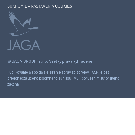
SÚKROMIE – NASTAVENIA COOKIES
© JAGA GROUP, s.r.o. Všetky práva vyhradené.
Publikovanie alebo ďalšie šírenie správ zo zdrojov TASR je bez
predchádzajúceho písomného súhlasu TASR porušením autorského
zákona.