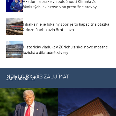
Akadémia praxe v spoločnosti Klimak: Zo
školských lavíc rovno na prestížne stavby
Filiálka nie je lokálny spor, je to kapacitná otázka
železničného uzla Bratislava
Historický viadukt v Zürichu získal nové mostné
ložiská a dilatačné závery
MOHLO BY VÁS ZAUJÍMAŤ
ASB-PORTAL.CZ