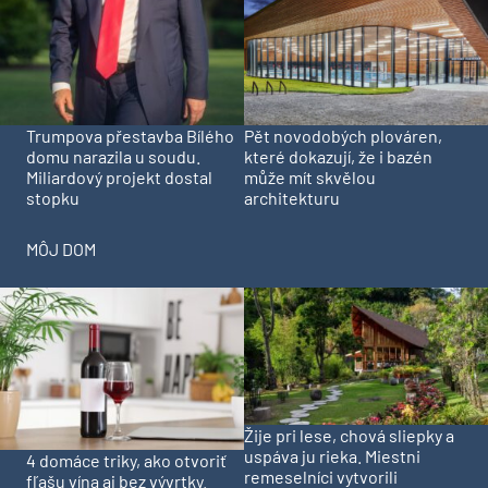
Trumpova přestavba Bílého
Pět novodobých plováren,
domu narazila u soudu.
které dokazují, že i bazén
Miliardový projekt dostal
může mít skvělou
stopku
architekturu
MÔJ DOM
Žije pri lese, chová sliepky a
uspáva ju rieka. Miestni
4 domáce triky, ako otvoriť
remeselníci vytvorili
fľašu vína aj bez vývrtky.