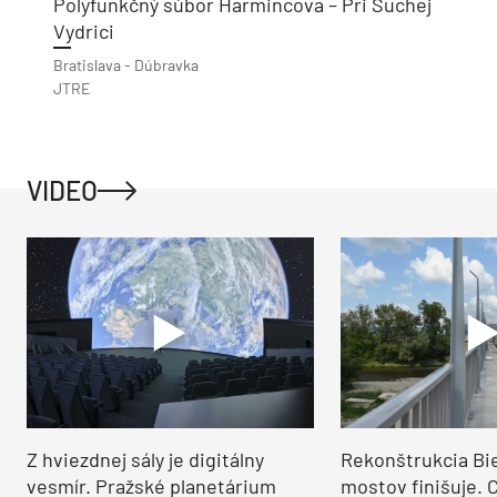
Polyfunkčný súbor Harmincova – Pri Suchej
Vydrici
Bratislava - Dúbravka
JTRE
VIDEO
Z hviezdnej sály je digitálny
Rekonštrukcia Bi
vesmír. Pražské planetárium
mostov finišuje. 