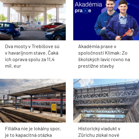
Dva mosty v Trebišove sú
Akadémia praxe v
v havarijnom stave. Čaká
spoločnosti Klimak: Zo
ich oprava spolu za 11,4
školských lavíc rovno na
mil. eur
prestížne stavby
Filiálka nie je lokálny spor,
Historický viadukt v
je to kapacitná otázka
Zürichu získal nové