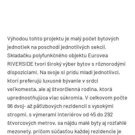
Výhodou tohto projektu je malý počet bytových
jednotiek na poschodí jednotlivých sekcií.
Skladačku polyfunkčného objektu Eurovea
RIVERSIDE tvorí široký výber bytov s rôznorodými
dispozíciami. Na svoje si prídu mladí jednotlivci,
ktorí preferujú luxusné bývanie v srdci
veľkomesta, ale aj štvorčlenná rodina, ktorá
uprednostňujúca viac súkromia. V celkovom počte
96 dvoj- až päťizbových rezidencií s vysokými
stropmi, s výmerami interiérov od 45 do 292
štvorcových metrov, sa nájdu malé byty aj rozľahlé
mezonety, pričom súčasťou každej rezidencie je