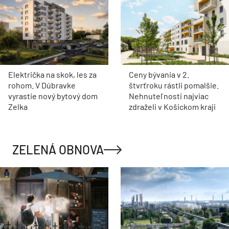
Električka na skok, les za
Ceny bývania v 2.
rohom. V Dúbravke
štvrťroku rástli pomalšie.
vyrastie nový bytový dom
Nehnuteľnosti najviac
Zelka
zdraželi v Košickom kraji
ZELENÁ OBNOVA