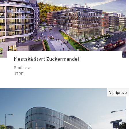
Mestská štvrť Zuckermandel
Bratislava
JTRE
V príprave