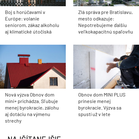
Boj s horúčavami v
Zlá správa pre Bratislavu,
Európe: volanie
mesto odkazuje:
seniorom, zákaz alkoholu
Nepotrebujeme ďalšiu
aj klimatické útočiská
veľkokapacitnú spaľovňu
Nová výzva Obnov dom
Obnov dom MINI PLUS
mini+ prichádza. Sľubuje
prinesie menej
menej byrokracie, zálohu
byrokracie. Výzva sa
aj dotáciu na výmenu
spustí už v lete
strechy