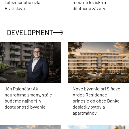
železničného uzla
mostné ložiská a
Bratislava
dilatačné závery
DEVELOPMENT
Ján Palenčár: Ak
Nové bývanie pri Sĺňave.
neurobíme zmeny, stále
Ardea Residence
budeme najhorší v
prinesie do obce Banka
dostupnosti bývania
desiatky bytov a
apartmánov