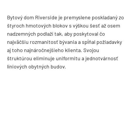
Bytový dom Riverside je premyslene poskladaný zo
štyroch hmotových blokov s výškou šesť až osem
nadzemných podlaží tak, aby poskytoval čo
najväčšiu rozmanitosť bývania a spĺňal požiadavky
aj toho najnáročnejšieho klienta. Svojou
štruktúrou eliminuje uniformitu a jednotvárnosť
líniových obytných budov.