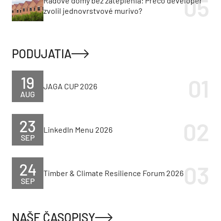
Radové domy bez zateplenia: Prečo developer
zvolil jednovrstvové murivo?
PODUJATIA
19
JAGA CUP 2026
AUG
23
LinkedIn Menu 2026
SEP
24
Timber & Climate Resilience Forum 2026
SEP
NAŠE ČASOPISY