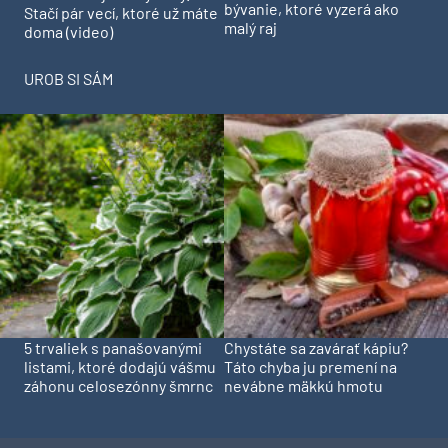
bývanie, ktoré vyzerá ako
Stačí pár vecí, ktoré už máte
malý raj
doma (video)
UROB SI SÁM
5 trvaliek s panašovanými
Chystáte sa zavárať kápiu?
listami, ktoré dodajú vášmu
Táto chyba ju premení na
záhonu celosezónny šmrnc
nevábne mäkkú hmotu