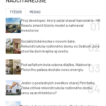
NAJČÍTANEJŠIE
TÝŽDEŇ
MESIAC
Prvý developer, ktorý začal stavať kancelárie: HB
Reavis zmenil biznis model a nahneval
investorov
Socialistická kocka v novom šate.
Rekonštrukcia rodinného domu vo Svätom Jure
otvorila dom krajine aj svetlu
Pod asfaltom bola vzácna dlažba. Nádvorie
Pistoriho paláca dostalo novú energiu
Jeden z posledných svedkov starej Petržalky.
Získa citlivá rekonštrukcia rodinného domu
cenu za architektúru?