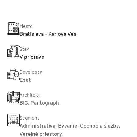
Mesto
Bratislava - Karlova Ves
Stav
V príprave
Developer
Eset
Architekt
BIG
,
Pantograph
Segment
Administratíva
,
Bývanie
,
Obchod a služby
,
Verejné priestory