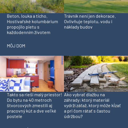
Beton, louka a ticho.
Trávník není jen dekorace.
Hostivařské kolumbárium
Ovlivňuje teplotu, vodu i
propojilo pietu s
náklady budov
každodenním životem
MÔJ DOM
Takto sa rieši malý priestor!
Ako vybrať dlažbu na
Do bytu na 40 metroch
záhrady: ktorý materiál
štvorcových zmestili aj
vydrží záťaž, ktorý môže kĺzať
pracovný kút a dve veľké
a pri čom rátať s častou
postele
údržbou?