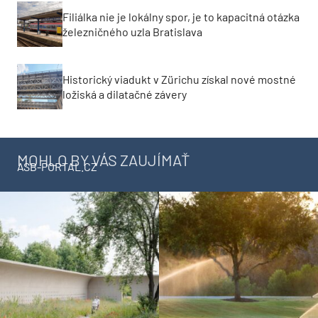
Filiálka nie je lokálny spor, je to kapacitná otázka
železničného uzla Bratislava
Historický viadukt v Zürichu získal nové mostné
ložiská a dilatačné závery
MOHLO BY VÁS ZAUJÍMAŤ
ASB-PORTAL.CZ