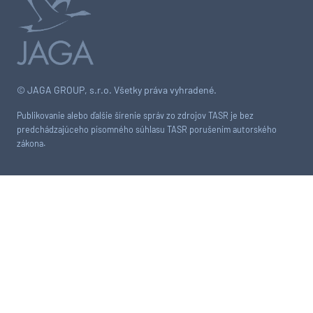
© JAGA GROUP, s.r.o. Všetky práva vyhradené.
Publikovanie alebo ďalšie šírenie správ zo zdrojov TASR je bez
predchádzajúceho písomného súhlasu TASR porušením autorského
zákona.