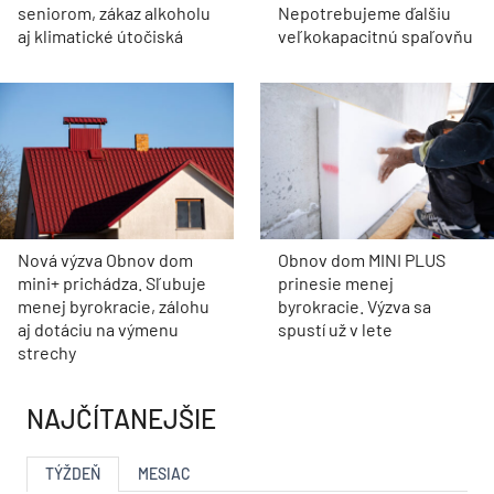
seniorom, zákaz alkoholu
Nepotrebujeme ďalšiu
aj klimatické útočiská
veľkokapacitnú spaľovňu
Nová výzva Obnov dom
Obnov dom MINI PLUS
mini+ prichádza. Sľubuje
prinesie menej
menej byrokracie, zálohu
byrokracie. Výzva sa
aj dotáciu na výmenu
spustí už v lete
strechy
NAJČÍTANEJŠIE
TÝŽDEŇ
MESIAC