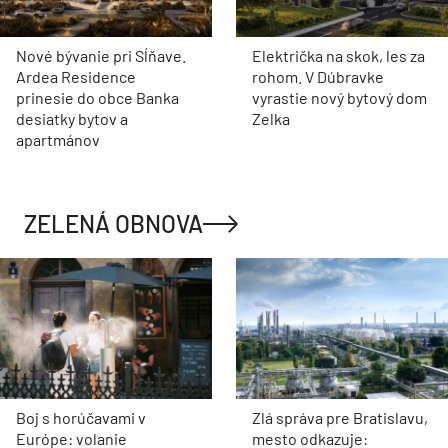
Nové bývanie pri Sĺňave.
Električka na skok, les za
Ardea Residence
rohom. V Dúbravke
prinesie do obce Banka
vyrastie nový bytový dom
desiatky bytov a
Zelka
apartmánov
ZELENÁ OBNOVA
Boj s horúčavami v
Zlá správa pre Bratislavu,
Európe: volanie
mesto odkazuje: