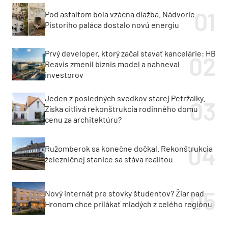
Pod asfaltom bola vzácna dlažba. Nádvorie
Pistoriho paláca dostalo novú energiu
Prvý developer, ktorý začal stavať kancelárie: HB
Reavis zmenil biznis model a nahneval
investorov
Jeden z posledných svedkov starej Petržalky.
Získa citlivá rekonštrukcia rodinného domu
cenu za architektúru?
Ružomberok sa konečne dočkal. Rekonštrukcia
železničnej stanice sa stáva realitou
Nový internát pre stovky študentov? Žiar nad
Hronom chce prilákať mladých z celého regiónu