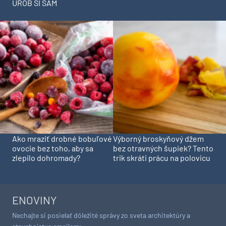
UROB SI SÁM
Ako mraziť drobné bobuľové
Výborný broskyňový džem
ovocie bez toho, aby sa
bez otravných šupiek? Tento
zlepilo dohromady?
trik skráti prácu na polovicu
ENOVINY
Nechajte si posielať dôležité správy zo sveta architektúry a