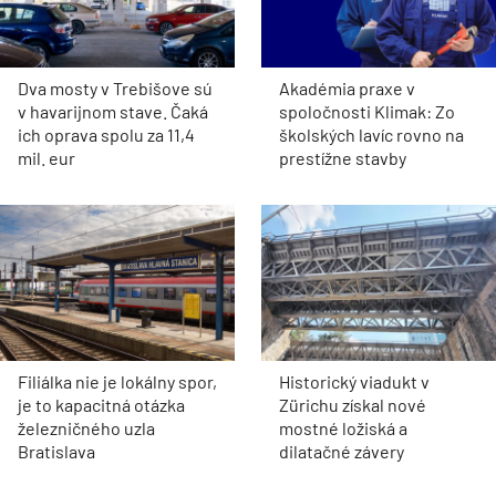
Dva mosty v Trebišove sú
Akadémia praxe v
v havarijnom stave. Čaká
spoločnosti Klimak: Zo
ich oprava spolu za 11,4
školských lavíc rovno na
mil. eur
prestížne stavby
Filiálka nie je lokálny spor,
Historický viadukt v
je to kapacitná otázka
Zürichu získal nové
železničného uzla
mostné ložiská a
Bratislava
dilatačné závery