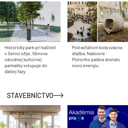
Historický park pri kaštieli
Pod asfaltom bola vzácna
v Senici ožije. Obnova
dlažba. Nádvorie
národnej kultúrnej
Pistoriho paláca dostalo
pamiatky vstupuje do
novú energiu
ďalšej fázy
STAVEBNÍCTVO