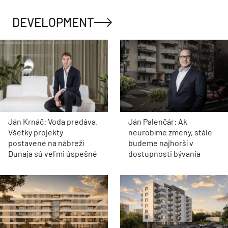
DEVELOPMENT
Ján Krnáč: Voda predáva.
Ján Palenčár: Ak
Všetky projekty
neurobíme zmeny, stále
postavené na nábreží
budeme najhorší v
Dunaja sú veľmi úspešné
dostupnosti bývania