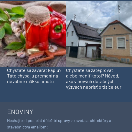
Chystáte sa zavárať kápiu?
Chystáte sa zatepľovať
Táto chyba ju premení na
alebo meniť kotol? Návod,
nevábne mäkkú hmotu
ako v nových dotačných
výzvach neprísť o tisíce eur
ENOVINY
Nechajte si posielať dôležité správy zo sveta architektúry a
stavebníctva emailom: