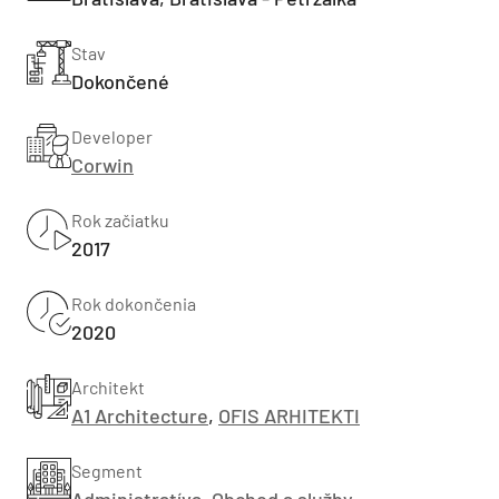
Stav
Dokončené
Developer
Corwin
Rok začiatku
2017
Rok dokončenia
2020
Architekt
A1 Architecture
,
OFIS ARHITEKTI
Segment
Administratíva
,
Obchod a služby