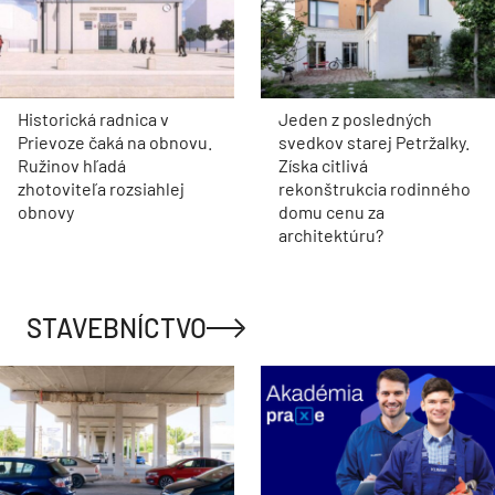
Historická radnica v
Jeden z posledných
Prievoze čaká na obnovu.
svedkov starej Petržalky.
Ružinov hľadá
Získa citlivá
zhotoviteľa rozsiahlej
rekonštrukcia rodinného
obnovy
domu cenu za
architektúru?
STAVEBNÍCTVO