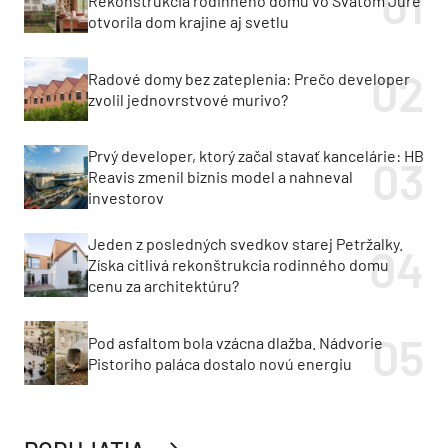
Rekonštrukcia rodinného domu vo Svätom Jure
otvorila dom krajine aj svetlu
Radové domy bez zateplenia: Prečo developer
zvolil jednovrstvové murivo?
Prvý developer, ktorý začal stavať kancelárie: HB
Reavis zmenil biznis model a nahneval
investorov
Jeden z posledných svedkov starej Petržalky.
Získa citlivá rekonštrukcia rodinného domu
cenu za architektúru?
Pod asfaltom bola vzácna dlažba. Nádvorie
Pistoriho paláca dostalo novú energiu