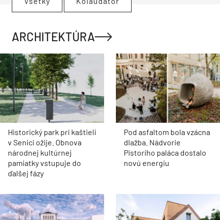
Všetky
Kolaudátor
ARCHITEKTÚRA
Historický park pri kaštieli
Pod asfaltom bola vzácna
v Senici ožije. Obnova
dlažba. Nádvorie
národnej kultúrnej
Pistoriho paláca dostalo
pamiatky vstupuje do
novú energiu
ďalšej fázy