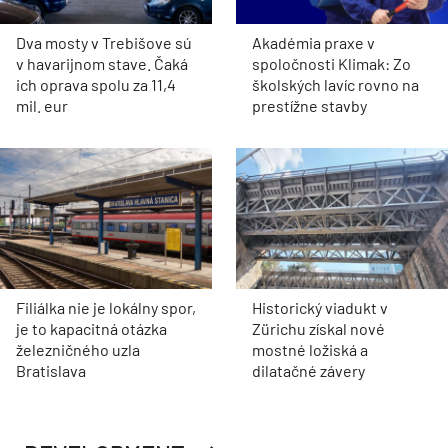
Dva mosty v Trebišove sú
Akadémia praxe v
v havarijnom stave. Čaká
spoločnosti Klimak: Zo
ich oprava spolu za 11,4
školských lavíc rovno na
mil. eur
prestížne stavby
Filiálka nie je lokálny spor,
Historický viadukt v
je to kapacitná otázka
Zürichu získal nové
železničného uzla
mostné ložiská a
Bratislava
dilatačné závery