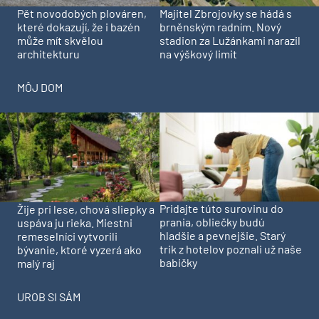
Pět novodobých plováren,
Majitel Zbrojovky se hádá s
které dokazují, že i bazén
brněnským radním. Nový
může mít skvělou
stadion za Lužánkami narazil
architekturu
na výškový limit
MÔJ DOM
Pridajte túto surovinu do
Žije pri lese, chová sliepky a
prania, obliečky budú
uspáva ju rieka. Miestni
hladšie a pevnejšie. Starý
remeselníci vytvorili
trik z hotelov poznali už naše
bývanie, ktoré vyzerá ako
babičky
malý raj
UROB SI SÁM