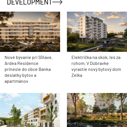
DEVELOPMENT
Nové bývanie pri Sĺňave.
Električka na skok, les za
Ardea Residence
rohom. V Dúbravke
prinesie do obce Banka
vyrastie nový bytový dom
desiatky bytov a
Zelka
apartmánov