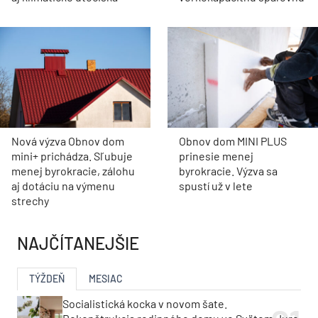
Nová výzva Obnov dom
Obnov dom MINI PLUS
mini+ prichádza. Sľubuje
prinesie menej
menej byrokracie, zálohu
byrokracie. Výzva sa
aj dotáciu na výmenu
spustí už v lete
strechy
NAJČÍTANEJŠIE
TÝŽDEŇ
MESIAC
Socialistická kocka v novom šate.