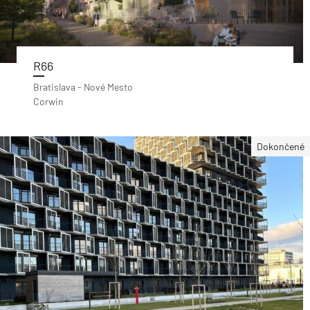
R66
Bratislava - Nové Mesto
Corwin
Dokončené