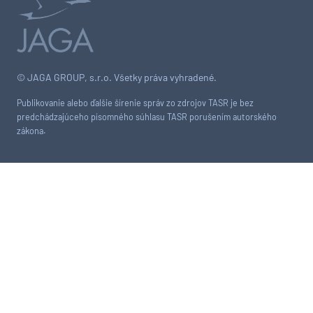
© JAGA GROUP, s.r.o. Všetky práva vyhradené.
Publikovanie alebo ďalšie šírenie správ zo zdrojov TASR je bez
predchádzajúceho písomného súhlasu TASR porušením autorského
zákona.