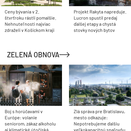
Ceny bývania v 2.
Projekt Rakyta napreduje.
štvrťroku rástli pomalšie.
Lucron spustil predaj
Nehnuteľnosti najviac
ďalšej etapy a chystá
zdraželi v Košickom kraji
stovky nových bytov
ZELENÁ OBNOVA
Boj s horúčavami v
Zlá správa pre Bratislavu,
Európe: volanie
mesto odkazuje:
seniorom, zákaz alkoholu
Nepotrebujeme ďalšiu
aj klimatické útočiská
veľkokapacitnú spaľovňu