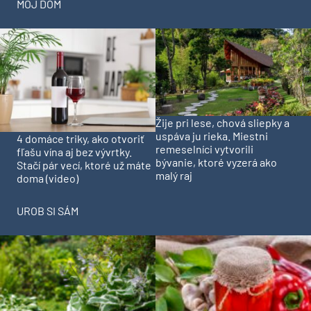
MÔJ DOM
Žije pri lese, chová sliepky a
uspáva ju rieka. Miestni
4 domáce triky, ako otvoriť
remeselníci vytvorili
fľašu vína aj bez vývrtky.
bývanie, ktoré vyzerá ako
Stačí pár vecí, ktoré už máte
malý raj
doma (video)
UROB SI SÁM