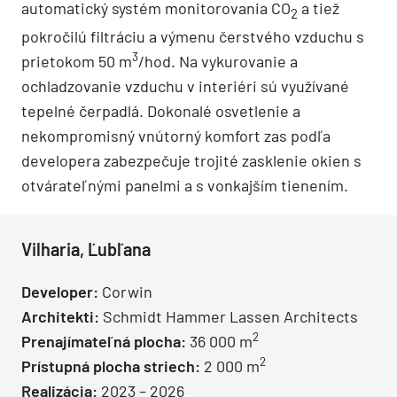
automatický systém monitorovania CO
a tiež
2
pokročilú filtráciu a výmenu čerstvého vzduchu s
3
prietokom 50 m
/hod. Na vykurovanie a
ochladzovanie vzduchu v interiéri sú využívané
tepelné čerpadlá. Dokonalé osvetlenie a
nekompromisný vnútorný komfort zas podľa
developera zabezpečuje trojité zasklenie okien s
otvárateľnými panelmi a s vonkajším tienením.
Vilharia, Ľubľana
Developer:
Corwin
Architekti:
Schmidt Hammer Lassen Architects
2
Prenajímateľná plocha:
36 000 m
2
Prístupná plocha striech:
2 000 m
Realizácia:
2023 – 2026