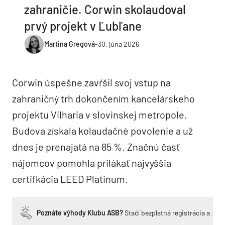
zahraničie. Corwin skolaudoval
prvý projekt v Ľubľane
Martina Gregová
-
30. júna 2026
Corwin úspešne zavŕšil svoj vstup na
zahraničný trh dokončením kancelárskeho
projektu Vilharia v slovinskej metropole.
Budova získala kolaudačné povolenie a už
dnes je prenajatá na 85 %. Značnú časť
nájomcov pomohla prilákať najvyššia
certifkácia LEED Platinum.
Poznáte výhody Klubu ASB?
Stačí bezplatná registrácia a zí