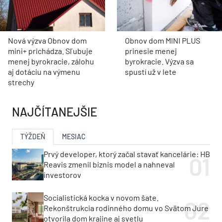
Nová výzva Obnov dom
Obnov dom MINI PLUS
mini+ prichádza. Sľubuje
prinesie menej
menej byrokracie, zálohu
byrokracie. Výzva sa
aj dotáciu na výmenu
spustí už v lete
strechy
NAJČÍTANEJŠIE
TÝŽDEŇ
MESIAC
Prvý developer, ktorý začal stavať kancelárie: HB
Reavis zmenil biznis model a nahneval
investorov
Socialistická kocka v novom šate.
Rekonštrukcia rodinného domu vo Svätom Jure
otvorila dom krajine aj svetlu