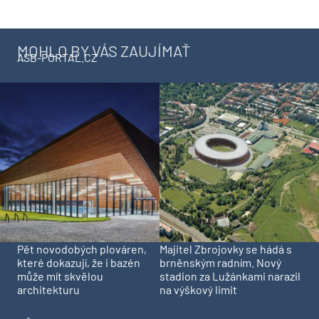
MOHLO BY VÁS ZAUJÍMAŤ
ASB-PORTAL.CZ
Pět novodobých plováren,
Majitel Zbrojovky se hádá s
které dokazují, že i bazén
brněnským radním. Nový
může mít skvělou
stadion za Lužánkami narazil
architekturu
na výškový limit