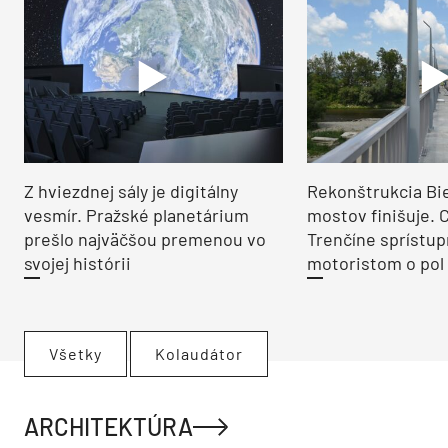
Z hviezdnej sály je digitálny
Rekonštrukcia Bi
vesmír. Pražské planetárium
mostov finišuje. 
prešlo najväčšou premenou vo
Trenčíne sprístup
svojej histórii
motoristom o pol 
Všetky
Kolaudátor
ARCHITEKTÚRA