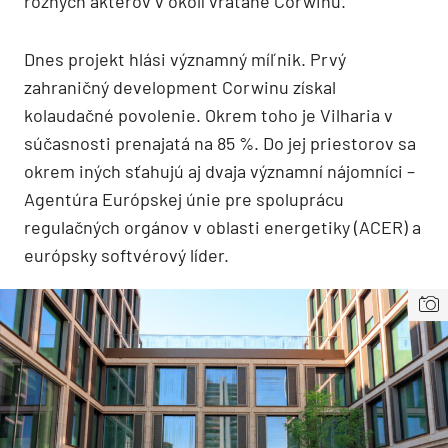
rôznych aktérov v okolí vrátane Corwinu.
Dnes projekt hlási významný míľnik. Prvý
zahraničný development Corwinu získal
kolaudačné povolenie. Okrem toho je Vilharia v
súčasnosti prenajatá na 85 %. Do jej priestorov sa
okrem iných sťahujú aj dvaja významní nájomníci –
Agentúra Európskej únie pre spoluprácu
regulačných orgánov v oblasti energetiky (ACER) a
európsky softvérový líder.