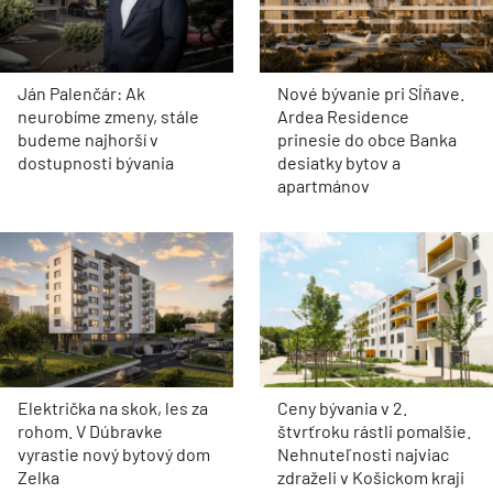
Ján Palenčár: Ak
Nové bývanie pri Sĺňave.
neurobíme zmeny, stále
Ardea Residence
budeme najhorší v
prinesie do obce Banka
dostupnosti bývania
desiatky bytov a
apartmánov
Električka na skok, les za
Ceny bývania v 2.
rohom. V Dúbravke
štvrťroku rástli pomalšie.
vyrastie nový bytový dom
Nehnuteľnosti najviac
Zelka
zdraželi v Košickom kraji