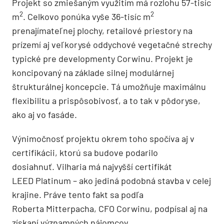
Projekt so zmiešaným využitím má rozlohu 57-tisíc
2
2
m
. Celkovo ponúka vyše 36-tisíc m
prenajímateľnej plochy, retailové priestory na
prízemí aj veľkorysé oddychové vegetačné strechy
typické pre developmenty Corwinu. Projekt je
koncipovaný na základe silnej modulárnej
štrukturálnej koncepcie. Tá umožňuje maximálnu
flexibilitu a prispôsobivosť, a to tak v pôdoryse,
ako aj vo fasáde.
Výnimočnosť projektu okrem toho spočíva aj v
certifikácii, ktorú sa budove podarilo
dosiahnuť. Vilharia má najvyšší certifikát
LEED Platinum – ako jediná podobná stavba v celej
krajine. Práve tento fakt sa podľa
Roberta Mitterpacha, CFO Corwinu, podpísal aj na
získaní významných nájomcov.