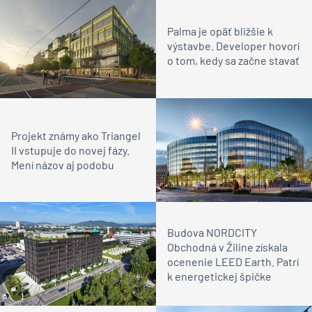
Palma je opäť bližšie k
výstavbe. Developer hovorí
o tom, kedy sa začne stavať
Projekt známy ako Triangel
II vstupuje do novej fázy.
Mení názov aj podobu
Budova NORDCITY
Obchodná v Žiline získala
ocenenie LEED Earth. Patrí
k energetickej špičke