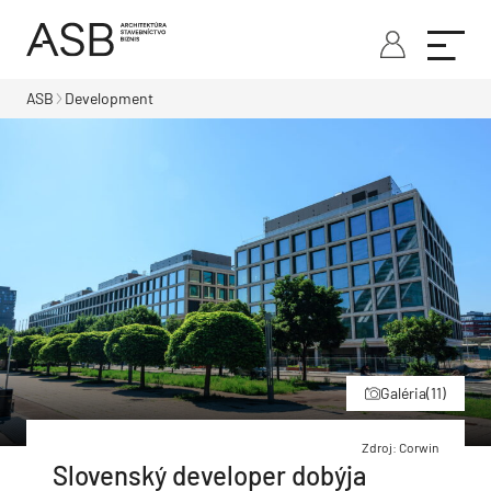
ASB
Development
Galéria
(11)
Zdroj: Corwin
Slovenský developer dobýja