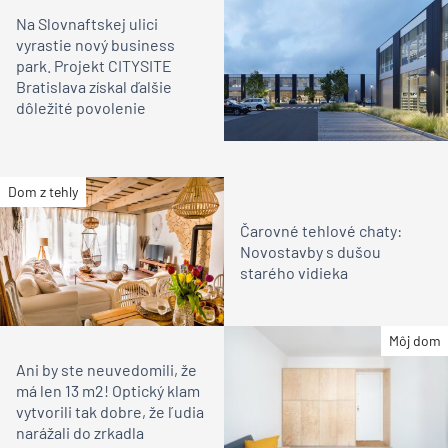
Na Slovnaftskej ulici
vyrastie nový business
park. Projekt CITYSITE
Bratislava získal ďalšie
dôležité povolenie
Dom z tehly
Čarovné tehlové chaty:
Novostavby s dušou
starého vidieka
Môj dom
Ani by ste neuvedomili, že
má len 13 m2! Optický klam
vytvorili tak dobre, že ľudia
narážali do zrkadla