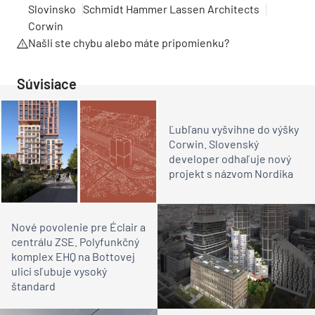
Slovinsko
Schmidt Hammer Lassen Architects
Corwin
Našli ste chybu alebo máte pripomienku?
Súvisiace
Ľubľanu vyšvihne do výšky
Corwin. Slovenský
developer odhaľuje nový
projekt s názvom Nordika
Nové povolenie pre Éclair a
centrálu ZSE. Polyfunkčný
komplex EHQ na Bottovej
ulici sľubuje vysoký
štandard