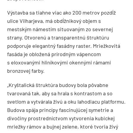
Výstavba sa tiahne viac ako 200 metrov pozdĺž
ulice Vilharjeva, má obdĺžnikový objem s
mestským námestím situovaným zo severnej
strany. Otvorenú a transparentnú štruktúru
podporuje elegantný fasádny raster. Mriežkovitá
fasáda je obložená prírodným vápencom
s eloxovanými hliníkovými okennými rámami
bronzovej farby.
„Kryštalická štruktúra budovy bola pôvabne
tvarovaná tak, aby sa hrala s kontrastom a so
svetlom a vytvárala živú a oku lahodiacu platformu.
Budova spája princípy fascinujúcej symetrie a
divočiny prostredníctvom vytvorenia kubickej
mriežky rámov a bujnej zelene, ktoré tvoria živý