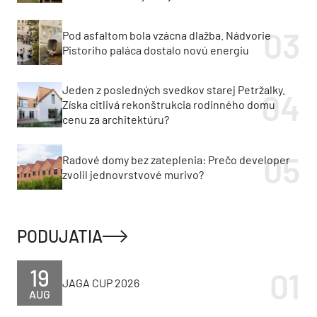
Pod asfaltom bola vzácna dlažba. Nádvorie
Pistoriho paláca dostalo novú energiu
Jeden z posledných svedkov starej Petržalky.
Získa citlivá rekonštrukcia rodinného domu
cenu za architektúru?
Radové domy bez zateplenia: Prečo developer
zvolil jednovrstvové murivo?
PODUJATIA
19
JAGA CUP 2026
AUG