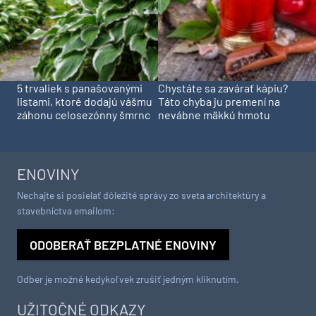
5 trvaliek s panašovanými
Chystáte sa zavárať kápiu?
listami, ktoré dodajú vášmu
Táto chyba ju premení na
záhonu celosezónny šmrnc
nevábne mäkkú hmotu
ENOVINY
Nechajte si posielať dôležité správy zo sveta architektúry a
stavebníctva emailom:
ODOBERAŤ BEZPLATNÉ ENOVINY
Odber je možné kedykoľvek zrušiť jedným kliknutím.
UŽITOČNÉ ODKAZY