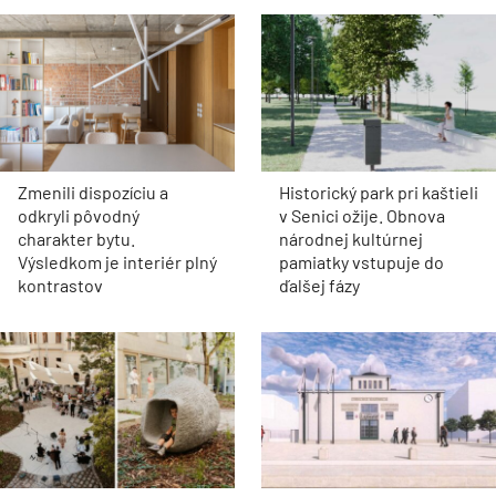
Zmenili dispozíciu a
Historický park pri kaštieli
odkryli pôvodný
v Senici ožije. Obnova
charakter bytu.
národnej kultúrnej
Výsledkom je interiér plný
pamiatky vstupuje do
kontrastov
ďalšej fázy