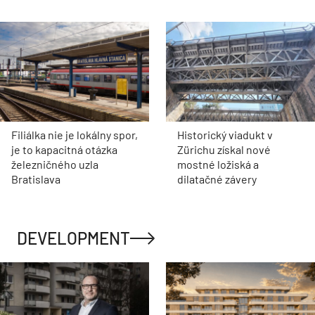
Filiálka nie je lokálny spor,
Historický viadukt v
je to kapacitná otázka
Zürichu získal nové
železničného uzla
mostné ložiská a
Bratislava
dilatačné závery
DEVELOPMENT