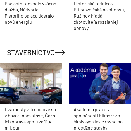
Pod asfaltom bola vzácna
Historická radnica v
dlažba. Nádvorie
Prievoze čaká na obnovu.
Pistoriho paláca dostalo
Ružinov hľadá
novú energiu
zhotoviteľa rozsiahlej
obnovy
STAVEBNÍCTVO
Dva mosty v Trebišove sú
Akadémia praxe v
v havarijnom stave. Čaká
spoločnosti Klimak: Zo
ich oprava spolu za 11,4
školských lavíc rovno na
mil. eur
prestížne stavby