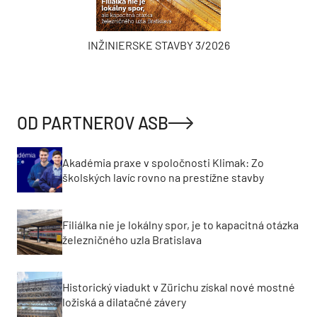
INŽINIERSKE STAVBY 3/2026
OD PARTNEROV ASB
Akadémia praxe v spoločnosti Klimak: Zo
školských lavíc rovno na prestížne stavby
Filiálka nie je lokálny spor, je to kapacitná otázka
železničného uzla Bratislava
Historický viadukt v Zürichu získal nové mostné
ložiská a dilatačné závery