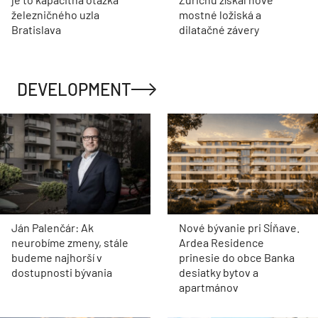
železničného uzla
mostné ložiská a
Bratislava
dilatačné závery
DEVELOPMENT
Ján Palenčár: Ak
Nové bývanie pri Sĺňave.
neurobíme zmeny, stále
Ardea Residence
budeme najhorší v
prinesie do obce Banka
dostupnosti bývania
desiatky bytov a
apartmánov