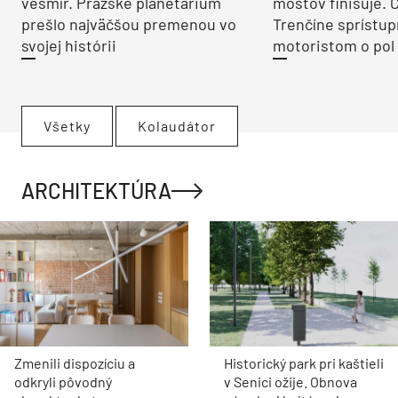
vesmír. Pražské planetárium
mostov finišuje. 
prešlo najväčšou premenou vo
Trenčíne sprístup
svojej histórii
motoristom o pol 
Všetky
Kolaudátor
ARCHITEKTÚRA
Zmenili dispozíciu a
Historický park pri kaštieli
odkryli pôvodný
v Senici ožije. Obnova