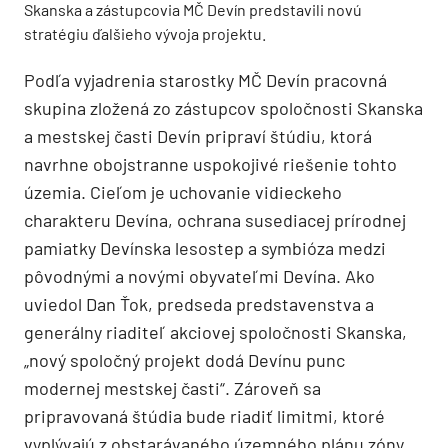
Skanska a zástupcovia MČ Devín predstavili novú
stratégiu ďalšieho vývoja projektu.
Podľa vyjadrenia starostky MČ Devín pracovná
skupina zložená zo zástupcov spoločnosti Skanska
a mestskej časti Devín pripraví štúdiu, ktorá
navrhne obojstranne uspokojivé riešenie tohto
územia. Cieľom je uchovanie vidieckeho
charakteru Devína, ochrana susediacej prírodnej
pamiatky Devínska lesostep a symbióza medzi
pôvodnými a novými obyvateľmi Devína. Ako
uviedol Dan Ťok, predseda predstavenstva a
generálny riaditeľ akciovej spoločnosti Skanska,
„nový spoločný projekt dodá Devínu punc
modernej mestskej časti“. Zároveň sa
pripravovaná štúdia bude riadiť limitmi, ktoré
vyplývajú z obstarávaného územného plánu zóny