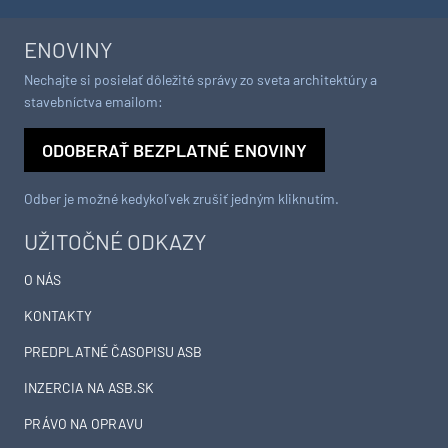
ENOVINY
Nechajte si posielať dôležité správy zo sveta architektúry a
stavebníctva emailom:
ODOBERAŤ BEZPLATNÉ ENOVINY
Odber je možné kedykoľvek zrušiť jedným kliknutím.
UŽITOČNÉ ODKAZY
O NÁS
KONTAKTY
PREDPLATNÉ ČASOPISU ASB
INZERCIA NA ASB.SK
PRÁVO NA OPRAVU