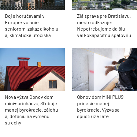
Boj s horúčavami v
Zlá správa pre Bratislavu,
Európe: volanie
mesto odkazuje:
seniorom, zákaz alkoholu
Nepotrebujeme ďalšiu
aj klimatické útočiská
veľkokapacitnú spaľovňu
Nová výzva Obnov dom
Obnov dom MINI PLUS
mini+ prichádza. Sľubuje
prinesie menej
menej byrokracie, zálohu
byrokracie. Výzva sa
aj dotáciu na výmenu
spustí už v lete
strechy