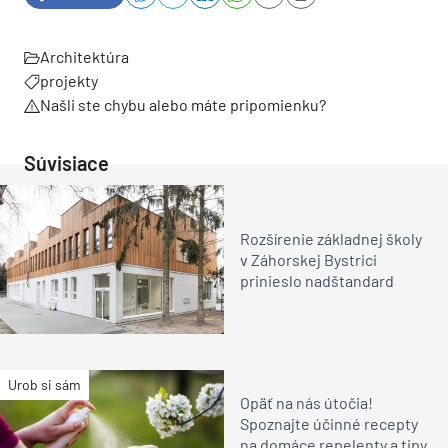
Architektúra
projekty
Našli ste chybu alebo máte pripomienku?
Súvisiace
Rozšírenie základnej školy
v Záhorskej Bystrici
prinieslo nadštandard
Urob si sám
Opäť na nás útočia!
Spoznajte účinné recepty
na domáce repelenty a tipy