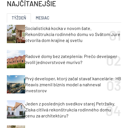
NAJČÍTANEJŠIE
TÝŽDEŇ
MESIAC
Socialistická kocka v novom šate.
Rekonštrukcia rodinného domu vo Svätom Jure
otvorila dom krajine aj svetlu
Radové domy bez zateplenia: Prečo developer
zvolil jednovrstvové murivo?
Prvý developer, ktorý začal stavať kancelárie: HB
Reavis zmenil biznis model a nahneval
investorov
Jeden z posledných svedkov starej Petržalky.
Získa citlivá rekonštrukcia rodinného domu
cenu za architektúru?