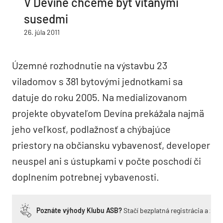
V Devíne chceme byť vítanými
susedmi
26. júla 2011
Územné rozhodnutie na výstavbu 23
viladomov s 381 bytovými jednotkami sa
datuje do roku 2005. Na medializovanom
projekte obyvateľom Devína prekážala najmä
jeho veľkosť, podlažnosť a chýbajúce
priestory na občiansku vybavenosť, developer
neuspel ani s ústupkami v počte poschodí či
doplnením potrebnej vybavenosti.
Poznáte výhody Klubu ASB?
Stačí bezplatná registrácia a zí