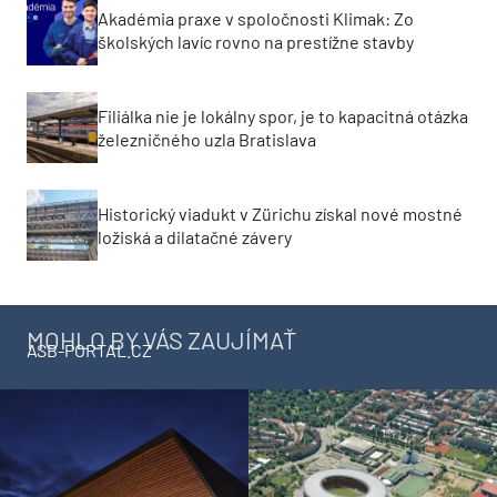
Akadémia praxe v spoločnosti Klimak: Zo
školských lavíc rovno na prestížne stavby
Filiálka nie je lokálny spor, je to kapacitná otázka
železničného uzla Bratislava
Historický viadukt v Zürichu získal nové mostné
ložiská a dilatačné závery
MOHLO BY VÁS ZAUJÍMAŤ
ASB-PORTAL.CZ