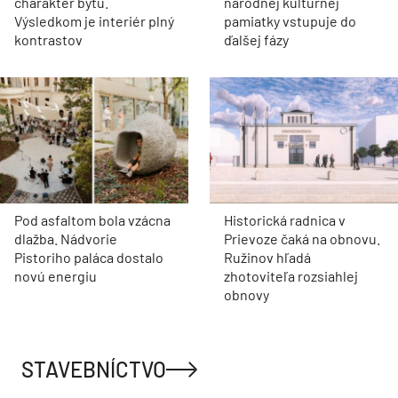
charakter bytu.
národnej kultúrnej
Výsledkom je interiér plný
pamiatky vstupuje do
kontrastov
ďalšej fázy
Pod asfaltom bola vzácna
Historická radnica v
dlažba. Nádvorie
Prievoze čaká na obnovu.
Pistoriho paláca dostalo
Ružinov hľadá
novú energiu
zhotoviteľa rozsiahlej
obnovy
STAVEBNÍCTVO