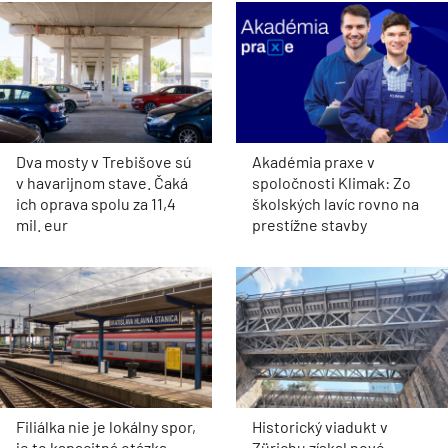
Dva mosty v Trebišove sú
Akadémia praxe v
v havarijnom stave. Čaká
spoločnosti Klimak: Zo
ich oprava spolu za 11,4
školských lavíc rovno na
mil. eur
prestížne stavby
Filiálka nie je lokálny spor,
Historický viadukt v
je to kapacitná otázka
Zürichu získal nové