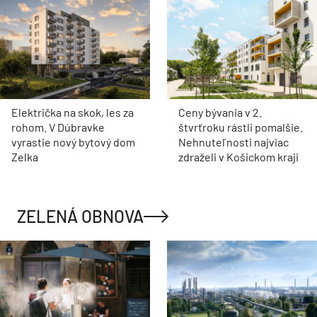
Električka na skok, les za
Ceny bývania v 2.
rohom. V Dúbravke
štvrťroku rástli pomalšie.
vyrastie nový bytový dom
Nehnuteľnosti najviac
Zelka
zdraželi v Košickom kraji
ZELENÁ OBNOVA