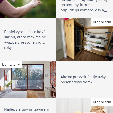
na rastliny, ktoré
odpudzujú komáre, osy a
kliešte
Urob si sám
Daniel vyrobil šatníkovú
skriňu, ktorá maximálne
využíva priestor a vydrží
roky
Dom z tehly
Ako sa prevzdušňuje úzky
poschodový dom?
Urob si sám
Najlepšie tipy pri zaváraní