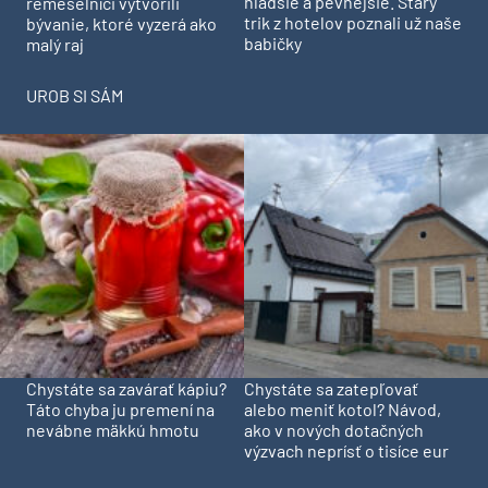
hladšie a pevnejšie. Starý
remeselníci vytvorili
trik z hotelov poznali už naše
bývanie, ktoré vyzerá ako
babičky
malý raj
UROB SI SÁM
Chystáte sa zavárať kápiu?
Chystáte sa zatepľovať
Táto chyba ju premení na
alebo meniť kotol? Návod,
nevábne mäkkú hmotu
ako v nových dotačných
výzvach neprísť o tisíce eur