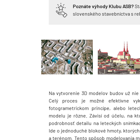
Poznáte výhody Klubu ASB?
St
slovenského stavebníctva s r
Na vytvorenie 3D modelov budov už nie
Celý proces je možné efektívne vy
fotogrametrickom princípe, alebo lete
modelu je rôzne. Závisí od účelu, na k
podrobnosť detailu na leteckých snímk
Ide o jednoduché blokové hmoty, ktorýc
a terénom. Tento spôsob modelovania mož