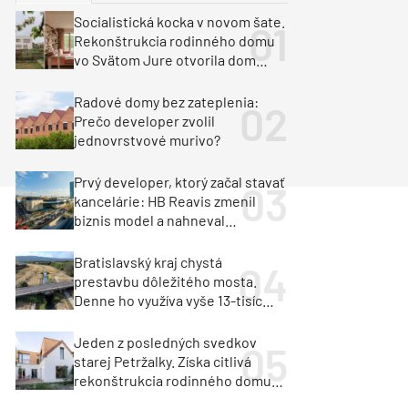
y
Klimatizácia a vetranie
Socialistická kocka v novom šate.
urz Milan Murcka
Rekonštrukcia rodinného domu
vo Svätom Jure otvorila dom
krajine aj svetlu
Radové domy bez zateplenia:
Prečo developer zvolil
jednovrstvové murivo?
Prvý developer, ktorý začal stavať
kancelárie: HB Reavis zmenil
biznis model a nahneval
investorov
Bratislavský kraj chystá
prestavbu dôležitého mosta.
Denne ho využíva vyše 13-tisíc
vozidiel
Jeden z posledných svedkov
starej Petržalky. Získa citlivá
rekonštrukcia rodinného domu
cenu za architektúru?