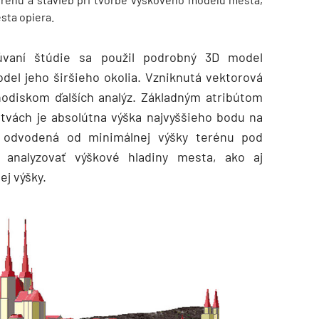
sta opiera.
úvaní štúdie sa použil podrobný 3D model
del jeho širšieho okolia. Vzniknutá vektorová
hodiskom ďalších analýz. Základným atribútom
stvách je absolútna výška najvyššieho bodu na
, odvodená od minimálnej výšky terénu pod
analyzovať výškové hladiny mesta, ako aj
ej výšky.