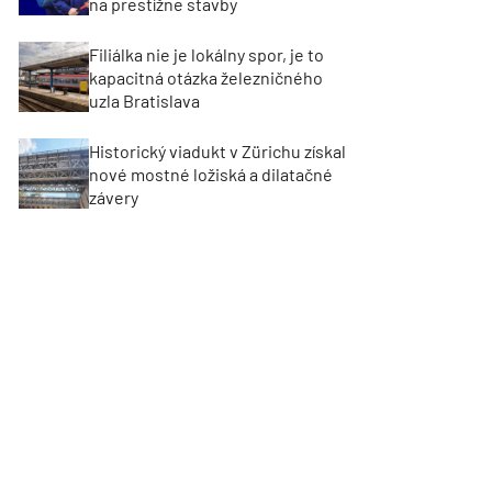
na prestížne stavby
Filiálka nie je lokálny spor, je to
kapacitná otázka železničného
uzla Bratislava
Historický viadukt v Zürichu získal
nové mostné ložiská a dilatačné
závery