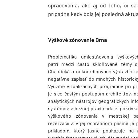
spracovania, ako aj od toho, či sa
prípadne kedy bola jej posledná aktua
Výškové zónovanie Brna
Problematika umiestňovania výškovýc
patrí medzi často skloňované témy sú
Chaotická a nekoordinovaná výstavba sa
negatívne zapísať do mnohých historick
Využitie vizualizačných programov pri pr
je síce častým postupom architektov, no
analytických nástrojov geografických in
systémov v bežnej praxi naďalej pokrivká
výškového zónovania v mestskej pa
rezervácii a v jej ochrannom pásme je 
príkladom, ktorý jasne poukazuje na 
využitia fotogrametrických dát modelu t