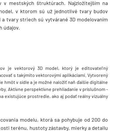
v v mestských štruktúrach. Najzložitejším na
model, v ktorom sú už jednotlivé tvary budov
l a tvary striech sú vytvárané 3D modelovaním
h údajov.
ov je vektorový 3D model, ktorý je editovateľný
covať s takýmito vektorovými aplikáciami. Vytvorený
hmôt v sídle a je možné ­naložiť naň ďalšie digitálne
avby. Aktívne perspektívne prehliadanie v príslušnom ­
a existujúce prostredie, ako aj podať ­reálny vizuálny
covania modelu, ktorá sa pohybuje od 200 do
itosti terénu, hustoty zástavby, mierky a detailu