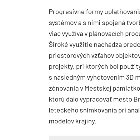
Progresívne formy uplatňovani
systémov a s nimi spojená tvorb
viac využíva v plánovacích pro
Široké využitie nachádza predo
priestorových vzťahov objektov 
projekty, pri ktorých bol použ
s následným vyhotovením 3D mod
zónovania v Mestskej pamiatkov
ktorú dalo vypracovať mesto Brn
leteckého snímkovania pri anal
modelov krajiny.