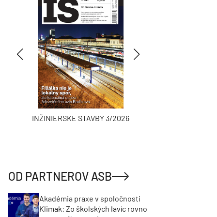
INŽINIERSKE STAVBY 3/2026
ASB
OD PARTNEROV ASB
Akadémia praxe v spoločnosti
Klimak: Zo školských lavíc rovno