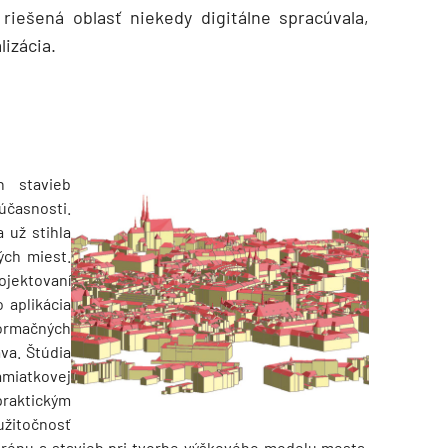
 riešená oblasť niekedy digitálne spracúvala,
lizácia.
h stavieb
časnosti.
 už stihla
ých miest.
ojektovaní
 aplikácia
formačných
va. Štúdia
miatkovej
praktickým
užitočnosť
erénu a stavieb pri tvorbe výškového modelu mesta,