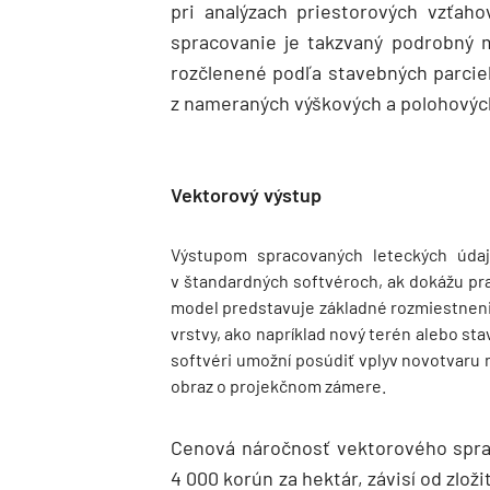
pri analýzach priestorových vzťaho
spracovanie je takzvaný podrobný 
rozčlenené podľa stavebných parcie
z nameraných výškových a polohovýc
Vektorový výstup
Výstupom spracovaných leteckých údaj
v štandardných softvéroch, ak dokážu pra
model predstavuje základné rozmiestnenie 
vrstvy, ako napríklad nový terén alebo st
softvéri umožní posúdiť vplyv novotvaru n
obraz o projekčnom zámere.
Cenová náročnosť vektorového spra
4 000 korún za hektár, závisí od zlož