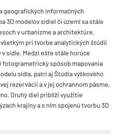
a geografických informačných
a 3D modelov sídiel či území sa stále
cesoch v urbanizme a architektúre.
všetkým pri tvorbe analytických štúdií
v sídle. Medzi ešte stále horúce
itý fotogrametrický spôsob mapovania
elu sídla, patrí aj Štúdia výškového
ej rezervácii a v jej ochrannom pásme,
o. Druhý diel priblíži využitie
ýzach krajiny a s ním spojenú tvorbu 3D