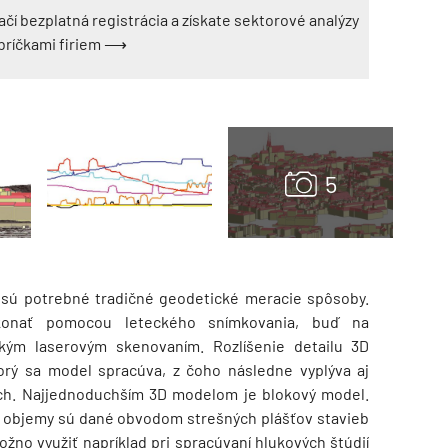
ačí bezplatná registrácia a získate sektorové analýzy
ebríčkami firiem ⟶
TZB HAUSTECHNIK 3/2026
 sú potrebné tradičné geodetické meracie spôsoby.
konať pomocou leteckého snímkovania, buď na
ckým laserovým skenovaním. Rozlíšenie detailu 3D
torý sa model spracúva, z čoho následne vyplýva aj
ach. Najjednoduchším 3D modelom je blokový model.
h objemy sú dané obvodom strešných plášťov stavieb
no využiť napríklad pri spracúvaní hlukových štúdií