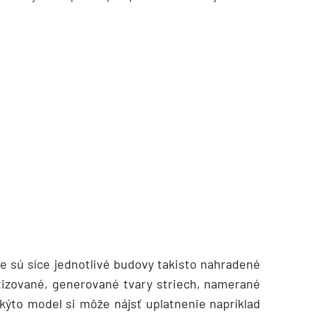
de sú síce jednotlivé budovy takisto nahradené
izované, generované tvary striech, namerané
kýto model si môže nájsť uplatnenie napríklad