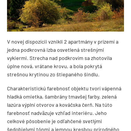
V novej dispozícii vznikli 2 apartmány v prízemí a
jedna podkrovná izba osvetlená strešnými
vykiermi. Strecha nad podkrovím sa zhotovila
úplne nová, vrátane krovu, a bola pokrytá
strešnou krytinou zo štiepaného šindlu.
Charakteristickú farebnosť objektu tvorí vápenná
hladká omietka, šambrány tmavšej farby, zelená
lazúra výplní otvorov a kováčska čerň. Na túto
farebnosť nadväzuje vzhľad interiéru. Jeho
celkové pôsobenie je odľahčené svetlými
šedobielymi tónmi a jemnou kresbou prírodného