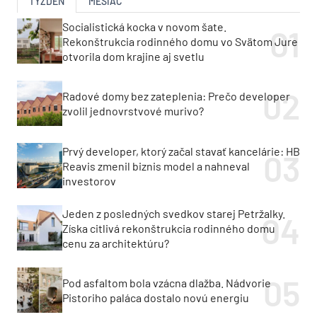
TÝŽDEŇ
MESIAC
Socialistická kocka v novom šate.
Rekonštrukcia rodinného domu vo Svätom Jure
otvorila dom krajine aj svetlu
Radové domy bez zateplenia: Prečo developer
zvolil jednovrstvové murivo?
Prvý developer, ktorý začal stavať kancelárie: HB
Reavis zmenil biznis model a nahneval
investorov
Jeden z posledných svedkov starej Petržalky.
Získa citlivá rekonštrukcia rodinného domu
cenu za architektúru?
Pod asfaltom bola vzácna dlažba. Nádvorie
Pistoriho paláca dostalo novú energiu