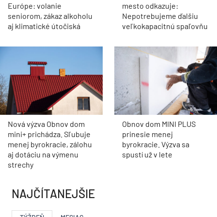
Európe: volanie
mesto odkazuje:
seniorom, zákaz alkoholu
Nepotrebujeme ďalšiu
aj klimatické útočiská
veľkokapacitnú spaľovňu
Nová výzva Obnov dom
Obnov dom MINI PLUS
mini+ prichádza. Sľubuje
prinesie menej
menej byrokracie, zálohu
byrokracie. Výzva sa
aj dotáciu na výmenu
spustí už v lete
strechy
NAJČÍTANEJŠIE