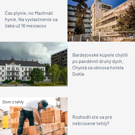
Čas plynie, no Machnáč
hynie. Na vyvlastnenie sa
čaká už 16 mesiacov
Bardejovské kúpele chytili
po pandémii druhý dych.
Chystá sa obnova hotela
Dukla
Dom z tehly
Rozhodli ste sa pre
nebrúsené tehly?