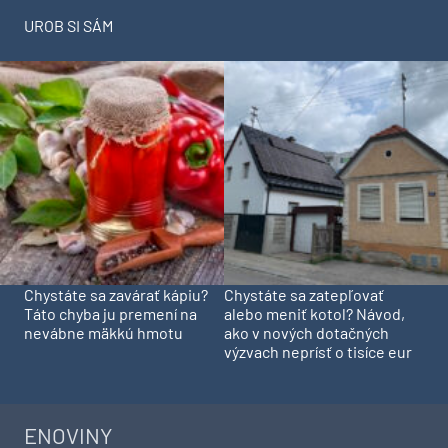
UROB SI SÁM
Chystáte sa zavárať kápiu?
Chystáte sa zatepľovať
Táto chyba ju premení na
alebo meniť kotol? Návod,
nevábne mäkkú hmotu
ako v nových dotačných
výzvach neprísť o tisíce eur
ENOVINY