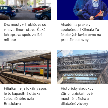
Dva mosty v Trebišove sú
Akadémia praxe v
v havarijnom stave. Čaká
spoločnosti Klimak: Zo
ich oprava spolu za 11,4
školských lavíc rovno na
mil. eur
prestížne stavby
Filiálka nie je lokálny spor,
Historický viadukt v
je to kapacitná otázka
Zürichu získal nové
železničného uzla
mostné ložiská a
Bratislava
dilatačné závery