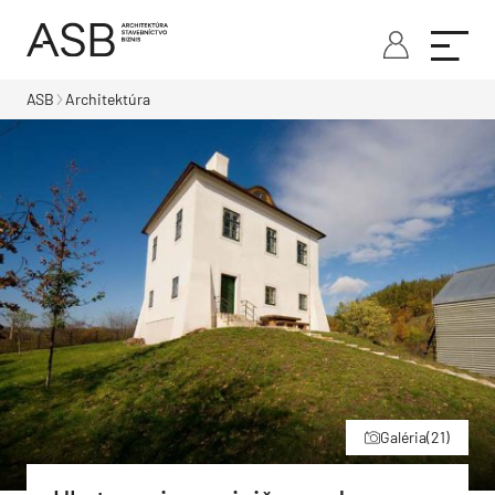
ASB
Architektúra
Galéria
(21)