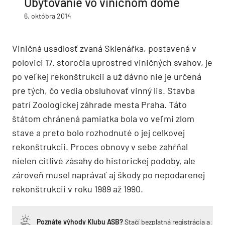
Ubytovanie vo viničnom dome
6. októbra 2014
Viničná usadlosť zvaná Sklenářka, postavená v
polovici 17. storočia uprostred viničných svahov, je
po veľkej rekonštrukcii a už dávno nie je určená
pre tých, čo vedia obsluhovať vinný lis. Stavba
patrí Zoologickej záhrade mesta Praha. Táto
štátom chránená pamiatka bola vo veľmi zlom
stave a preto bolo rozhodnuté o jej celkovej
rekonštrukcii. Proces obnovy v sebe zahŕňal
nielen citlivé zásahy do historickej podoby, ale
zároveň musel naprávať aj škody po nepodarenej
rekonštrukcii v roku 1989 až 1990.
Poznáte výhody Klubu ASB?
Stačí bezplatná registrácia a zí