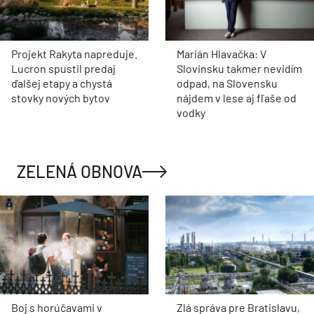
Projekt Rakyta napreduje.
Marián Hlavačka: V
Lucron spustil predaj
Slovinsku takmer nevidím
ďalšej etapy a chystá
odpad, na Slovensku
stovky nových bytov
nájdem v lese aj fľaše od
vodky
ZELENÁ OBNOVA
Boj s horúčavami v
Zlá správa pre Bratislavu,