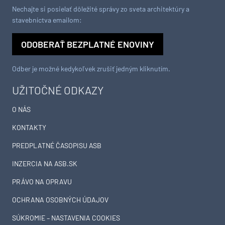
Nechajte si posielať dôležité správy zo sveta architektúry a
stavebníctva emailom:
ODOBERAŤ BEZPLATNÉ ENOVINY
Odber je možné kedykoľvek zrušiť jedným kliknutím.
UŽITOČNÉ ODKAZY
O NÁS
KONTAKTY
PREDPLATNÉ ČASOPISU ASB
INZERCIA NA ASB.SK
PRÁVO NA OPRAVU
OCHRANA OSOBNÝCH ÚDAJOV
SÚKROMIE – NASTAVENIA COOKIES