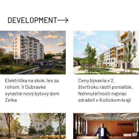
DEVELOPMENT
Električka na skok, les za
Ceny bývania v 2.
rohom. V Dúbravke
štvrťroku rástli pomalšie.
vyrastie nový bytový dom
Nehnuteľnosti najviac
Zelka
zdraželi v Košickom kraji