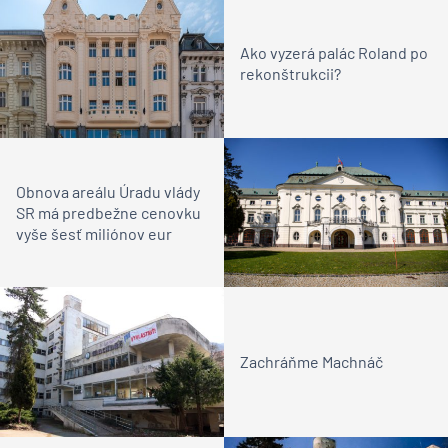
Ako vyzerá palác Roland po
rekonštrukcii?
Obnova areálu Úradu vlády
SR má predbežne cenovku
vyše šesť miliónov eur
Zachráňme Machnáč