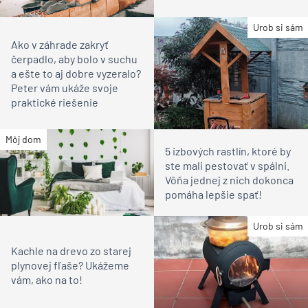
Urob si sám
Ako v záhrade zakryť
čerpadlo, aby bolo v suchu
a ešte to aj dobre vyzeralo?
Peter vám ukáže svoje
praktické riešenie
Môj dom
5 izbových rastlín, ktoré by
ste mali pestovať v spálni.
Vôňa jednej z nich dokonca
pomáha lepšie spať!
Urob si sám
Kachle na drevo zo starej
plynovej fľaše? Ukážeme
vám, ako na to!