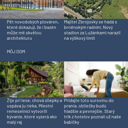
Pět novodobých plováren,
Majitel Zbrojovky se hádá s
které dokazují, že i bazén
brněnským radním. Nový
může mít skvělou
stadion za Lužánkami narazil
architekturu
na výškový limit
MÔJ DOM
Pridajte túto surovinu do
Žije pri lese, chová sliepky a
prania, obliečky budú
uspáva ju rieka. Miestni
hladšie a pevnejšie. Starý
remeselníci vytvorili
trik z hotelov poznali už naše
bývanie, ktoré vyzerá ako
babičky
malý raj