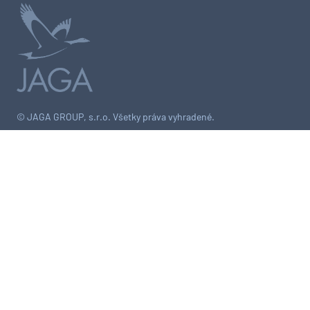
© JAGA GROUP, s.r.o. Všetky práva vyhradené.
Publikovanie alebo ďalšie šírenie správ zo zdrojov TASR je bez
predchádzajúceho písomného súhlasu TASR porušením autorského
zákona.