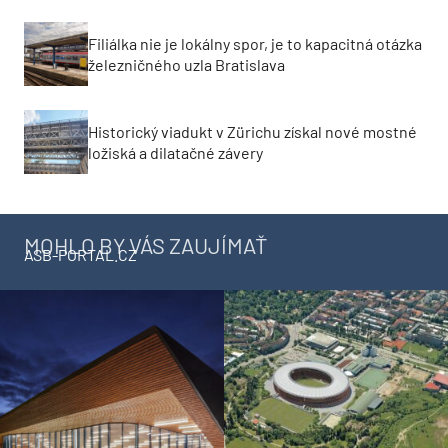
Filiálka nie je lokálny spor, je to kapacitná otázka
železničného uzla Bratislava
Historický viadukt v Zürichu získal nové mostné
ložiská a dilatačné závery
MOHLO BY VÁS ZAUJÍMAŤ
ASB-PORTAL.CZ