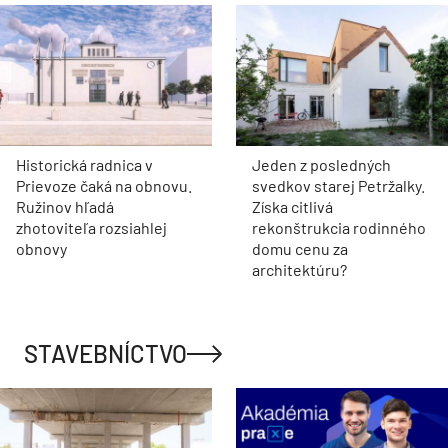
Historická radnica v
Jeden z posledných
Prievoze čaká na obnovu.
svedkov starej Petržalky.
Ružinov hľadá
Získa citlivá
zhotoviteľa rozsiahlej
rekonštrukcia rodinného
obnovy
domu cenu za
architektúru?
STAVEBNÍCTVO