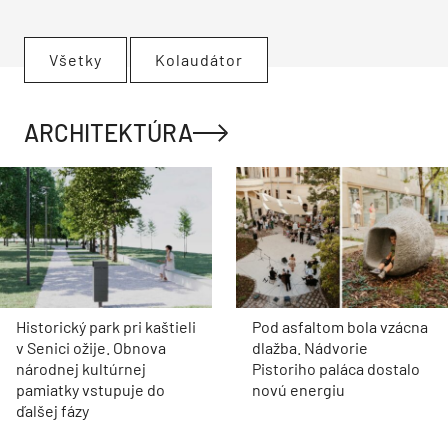
Všetky
Kolaudátor
ARCHITEKTÚRA
Historický park pri kaštieli
Pod asfaltom bola vzácna
v Senici ožije. Obnova
dlažba. Nádvorie
národnej kultúrnej
Pistoriho paláca dostalo
pamiatky vstupuje do
novú energiu
ďalšej fázy