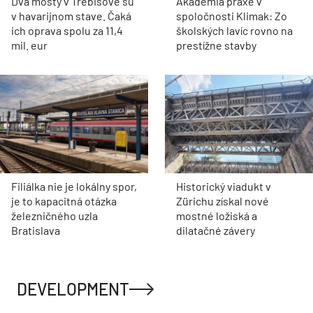
Dva mosty v Trebišove sú
Akadémia praxe v
v havarijnom stave. Čaká
spoločnosti Klimak: Zo
ich oprava spolu za 11,4
školských lavíc rovno na
mil. eur
prestížne stavby
Filiálka nie je lokálny spor,
Historický viadukt v
je to kapacitná otázka
Zürichu získal nové
železničného uzla
mostné ložiská a
Bratislava
dilatačné závery
DEVELOPMENT