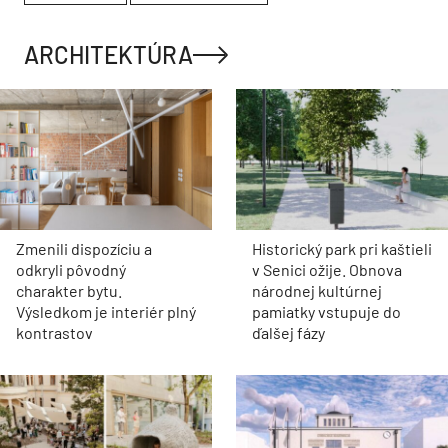
ARCHITEKTÚRA
Zmenili dispozíciu a
Historický park pri kaštieli
odkryli pôvodný
v Senici ožije. Obnova
charakter bytu.
národnej kultúrnej
Výsledkom je interiér plný
pamiatky vstupuje do
kontrastov
ďalšej fázy