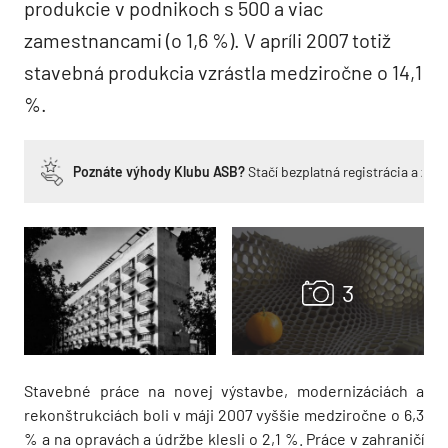
produkcie v podnikoch s 500 a viac
zamestnancami (o 1,6 %). V apríli 2007 totiž
stavebná produkcia vzrástla medziročne o 14,1
%.
Poznáte výhody Klubu ASB?
Stačí bezplatná registrácia a zí
Stavebné práce na novej výstavbe, modernizáciách a
rekonštrukciách boli v máji 2007 vyššie medziročne o 6,3
% a na opravách a údržbe klesli o 2,1 %. Práce v zahraničí