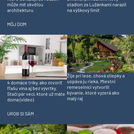
může mít skvělou
stadion za Lužánkami narazil
architekturu
na výškový limit
MÔJ DOM
Žije pri lese, chová sliepky a
uspáva ju rieka. Miestni
4 domáce triky, ako otvoriť
remeselníci vytvorili
fľašu vína aj bez vývrtky.
bývanie, ktoré vyzerá ako
Stačí pár vecí, ktoré už máte
malý raj
doma (video)
UROB SI SÁM