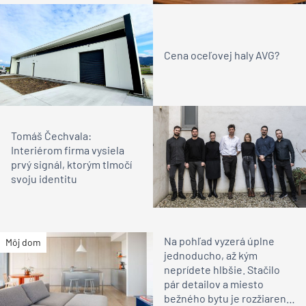
Cena oceľovej haly AVG?
Tomáš Čechvala:
Interiérom firma vysiela
prvý signál, ktorým tlmočí
svoju identitu
Na pohľad vyzerá úplne
Môj dom
jednoducho, až kým
neprídete hlbšie. Stačilo
pár detailov a miesto
bežného bytu je rozžiarené