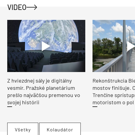
VIDEO
Z hviezdnej sály je digitálny
Rekonštrukcia Bi
vesmír. Pražské planetárium
mostov finišuje. 
prešlo najväčšou premenou vo
Trenčíne sprístup
svojej histórii
motoristom o pol 
Všetky
Kolaudátor