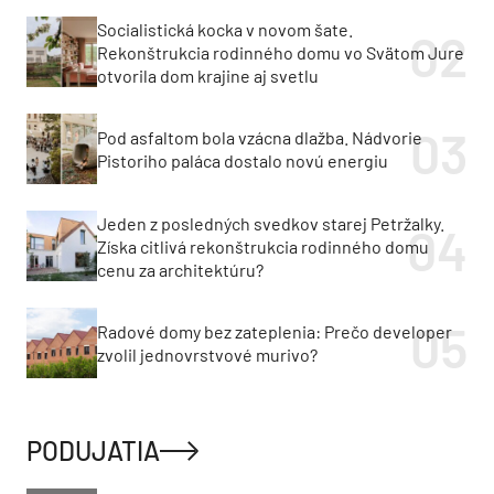
Socialistická kocka v novom šate.
Rekonštrukcia rodinného domu vo Svätom Jure
otvorila dom krajine aj svetlu
Pod asfaltom bola vzácna dlažba. Nádvorie
Pistoriho paláca dostalo novú energiu
Jeden z posledných svedkov starej Petržalky.
Získa citlivá rekonštrukcia rodinného domu
cenu za architektúru?
Radové domy bez zateplenia: Prečo developer
zvolil jednovrstvové murivo?
PODUJATIA