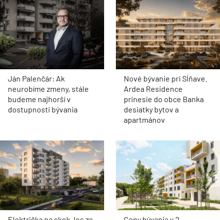
Ján Palenčár: Ak
Nové bývanie pri Sĺňave.
neurobíme zmeny, stále
Ardea Residence
budeme najhorší v
prinesie do obce Banka
dostupnosti bývania
desiatky bytov a
apartmánov
Električka na skok, les za
Ceny bývania v 2.