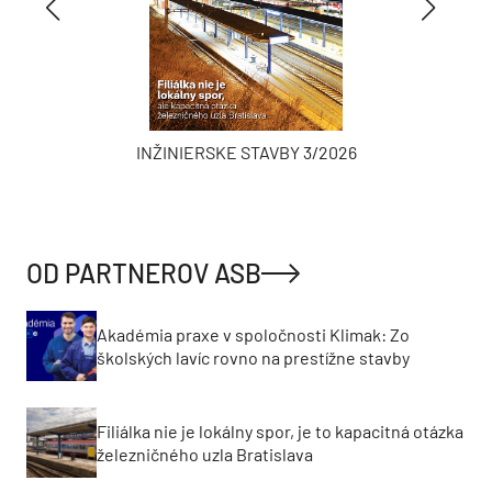
INŽINIERSKE STAVBY 3/2026
OD PARTNEROV ASB
Akadémia praxe v spoločnosti Klimak: Zo
školských lavíc rovno na prestížne stavby
Filiálka nie je lokálny spor, je to kapacitná otázka
železničného uzla Bratislava