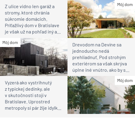
bývanie pre rodinu
Môj dom
Z ulice vidno len garáž a
stromy, ktoré chránia
súkromie domácich.
Príťažlivý dom v Bratislave
je však už na pohľad iný ako
susedia
Môj dom
Drevodom na Devíne sa
jednoducho nedá
prehliadnuť. Pod strohým
exteriérom sa však skrýva
úplne iné vnútro, ako by ste
čakali
Môj dom
Vyzerá ako vystrihnutý
z typickej dedinky, ale
v skutočnosti stojí v
Bratislave. Uprostred
metropoly si pár žije idylku
ako na vidieku