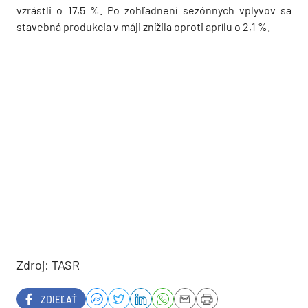
vzrástli o 17,5 %. Po zohľadnení sezónnych vplyvov sa
stavebná produkcia v máji znížila oproti aprílu o 2,1 %.
Zdroj: TASR
ZDIEĽAŤ