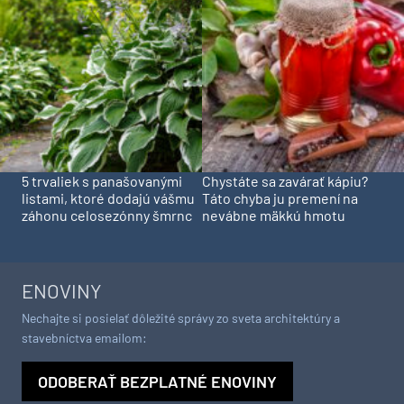
5 trvaliek s panašovanými
Chystáte sa zavárať kápiu?
listami, ktoré dodajú vášmu
Táto chyba ju premení na
záhonu celosezónny šmrnc
nevábne mäkkú hmotu
ENOVINY
Nechajte si posielať dôležité správy zo sveta architektúry a
stavebníctva emailom:
ODOBERAŤ BEZPLATNÉ ENOVINY