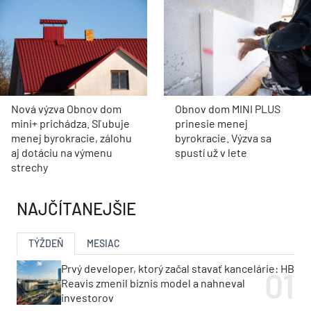
Nová výzva Obnov dom
Obnov dom MINI PLUS
mini+ prichádza. Sľubuje
prinesie menej
menej byrokracie, zálohu
byrokracie. Výzva sa
aj dotáciu na výmenu
spustí už v lete
strechy
NAJČÍTANEJŠIE
TÝŽDEŇ
MESIAC
Prvý developer, ktorý začal stavať kancelárie: HB
Reavis zmenil biznis model a nahneval
investorov