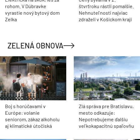
rohom. V Dúbravke
štvrťroku rástli pomalšie.
vyrastie nový bytový dom
Nehnuteľnosti najviac
Zelka
zdraželi v Košickom kraji
ZELENÁ OBNOVA
Boj s horúčavami v
Zlá správa pre Bratislavu,
Európe: volanie
mesto odkazuje:
seniorom, zákaz alkoholu
Nepotrebujeme ďalšiu
aj klimatické útočiská
veľkokapacitnú spaľovňu