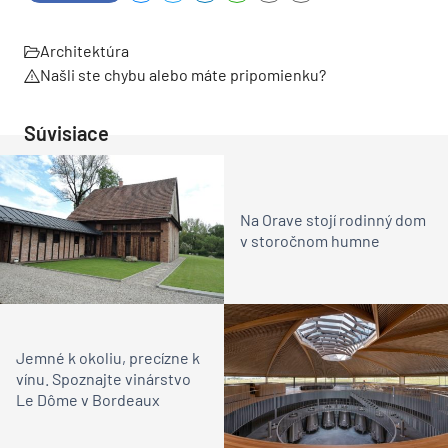
Architektúra
Našli ste chybu alebo máte pripomienku?
Súvisiace
Na Orave stojí rodinný dom
v storočnom humne
Jemné k okoliu, precízne k
vínu. Spoznajte vinárstvo
Le Dôme v Bordeaux