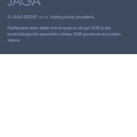
© JAGA GROUP, s.r.o. Všetky práva vyhradené.
Publikovanie alebo ďalšie šírenie správ zo zdrojov TASR je bez
predchádzajúceho písomného súhlasu TASR porušením autorského
zákona.