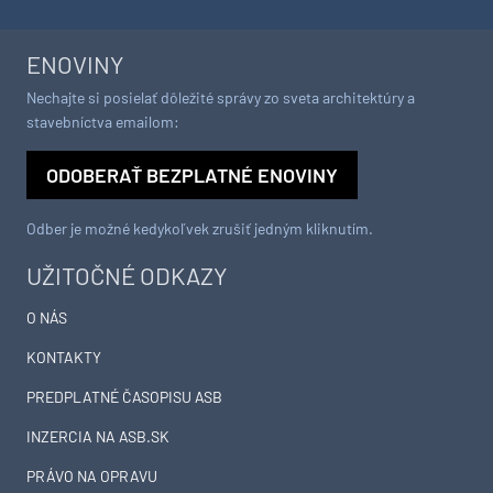
Chystáte sa zatepľovať
Ako si vyrobiť poctivú
alebo meniť kotol? Návod,
brezovú metlu, ktorá vydrží
ako v nových dotačných
roky? Pavol ich takto vyrobil
výzvach neprísť o tisíce eur
už stovky
ENOVINY
Nechajte si posielať dôležité správy zo sveta architektúry a
stavebníctva emailom:
ODOBERAŤ BEZPLATNÉ ENOVINY
Odber je možné kedykoľvek zrušiť jedným kliknutím.
UŽITOČNÉ ODKAZY
O NÁS
KONTAKTY