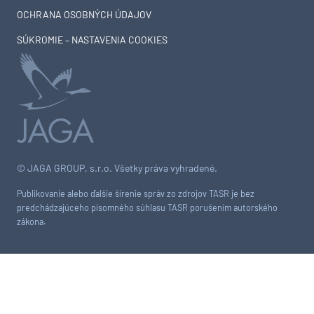
PREDPLATNÉ ČASOPISU ASB
INZERCIA NA ASB.SK
PRÁVO NA OPRAVU
OCHRANA OSOBNÝCH ÚDAJOV
SÚKROMIE – NASTAVENIA COOKIES
© JAGA GROUP, s.r.o. Všetky práva vyhradené.
Publikovanie alebo ďalšie šírenie správ zo zdrojov TASR je bez
predchádzajúceho písomného súhlasu TASR porušením autorského
zákona.