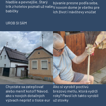
Pridajte túto surovinu do
prania, obliečky budú
Deti odrástli, rodičia majú
hladšie a pevnejšie. Starý
bývanie presne podľa seba.
trik z hotelov poznali už naše
V novom dome je všetko pre
babičky
ich život i návštevy vnúčat
UROB SI SÁM