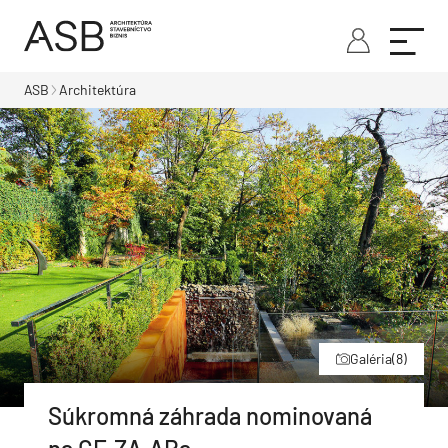
ASB
Architektúra
Galéria
(8)
Súkromná záhrada nominovaná