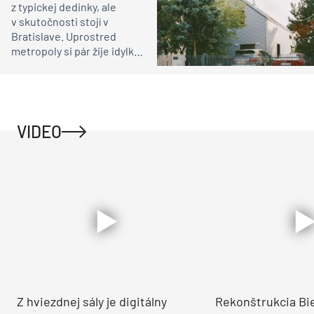
jednoducho nedá
prehliadnuť. Pod strohým
exteriérom sa však skrýva
úplne iné vnútro, ako by ste
čakali
Môj dom
Vyzerá ako vystrihnutý
z typickej dedinky, ale
v skutočnosti stojí v
Bratislave. Uprostred
metropoly si pár žije idylku
ako na vidieku
VIDEO