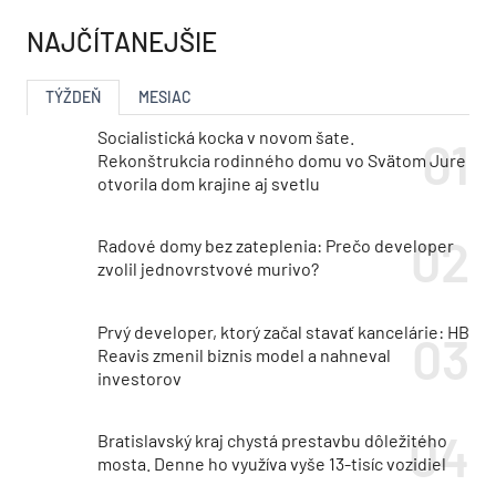
Nová výzva Obnov dom
Obnov dom MINI PLUS
mini+ prichádza. Sľubuje
prinesie menej
menej byrokracie, zálohu
byrokracie. Výzva sa
aj dotáciu na výmenu
spustí už v lete
strechy
NAJČÍTANEJŠIE
TÝŽDEŇ
MESIAC
Socialistická kocka v novom šate.
Rekonštrukcia rodinného domu vo Svätom Jure
otvorila dom krajine aj svetlu
Radové domy bez zateplenia: Prečo developer
zvolil jednovrstvové murivo?
Prvý developer, ktorý začal stavať kancelárie: HB
Reavis zmenil biznis model a nahneval