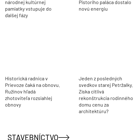
Historický park pri kaštieli
Pod asfaltom bola vzácna
v Senici ožije. Obnova
dlažba. Nádvorie
národnej kultúrnej
Pistoriho paláca dostalo
pamiatky vstupuje do
novú energiu
ďalšej fázy
Historická radnica v
Jeden z posledných
Prievoze čaká na obnovu.
svedkov starej Petržalky.
Ružinov hľadá
Získa citlivá
zhotoviteľa rozsiahlej
rekonštrukcia rodinného