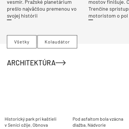
Z hviezdnej sály je digitálny
Rekonštrukcia Bi
vesmír. Pražské planetárium
mostov finišuje. 
prešlo najväčšou premenou vo
Trenčíne sprístup
svojej histórii
motoristom o pol 
Všetky
Kolaudátor
ARCHITEKTÚRA