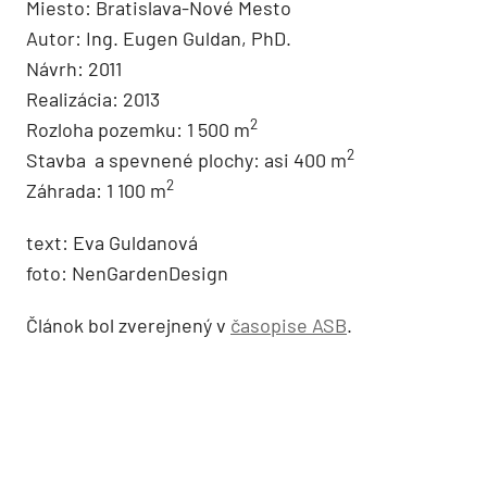
Privátna záhrada v gaštanici
Miesto: Bratislava-Nové Mesto
Autor: Ing. Eugen Guldan, PhD.
Návrh: 2011
Realizácia: 2013
2
Rozloha pozemku: 1 500 m
2
Stavba a spevnené plochy: asi 400 m
2
Záhrada: 1 100 m
text: Eva Guldanová
foto: NenGardenDesign
Článok bol zverejnený v
časopise ASB
.