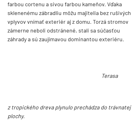
spojených chodníkom v podobe rampy a schodov.
Medzi terasami dominuje vodný kanál s vodou
padajúcou zo steny. Dopĺňajú ho brezy s výraznou
bielou farbou kôry, ktorá kontrastuje s hrdzavou
farbou cortenu a sivou farbou kameňov. Vďaka
sklenenému zábradliu môžu majitelia bez rušivých
vplyvov vnímať exteriér aj z domu. Torzá stromov
zámerne neboli odstránené, stali sa súčasťou
záhrady a sú zaujímavou dominantou exteriéru.
Terasa