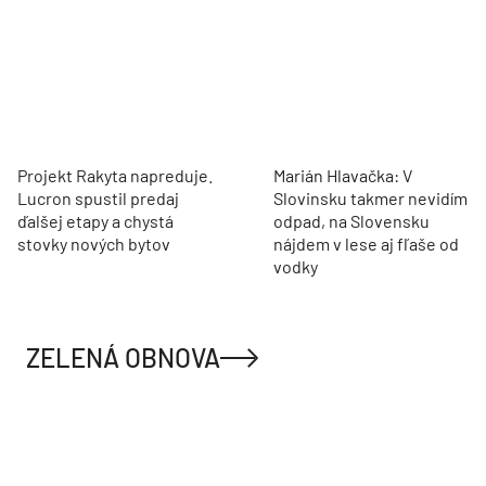
Električka na skok, les za
Ceny bývania v 2.
rohom. V Dúbravke
štvrťroku rástli pomalšie.
vyrastie nový bytový dom
Nehnuteľnosti najviac
Zelka
zdraželi v Košickom kraji
Projekt Rakyta napreduje.
Marián Hlavačka: V
Lucron spustil predaj
Slovinsku takmer nevidím
ďalšej etapy a chystá
odpad, na Slovensku
stovky nových bytov
nájdem v lese aj fľaše od
vodky
ZELENÁ OBNOVA