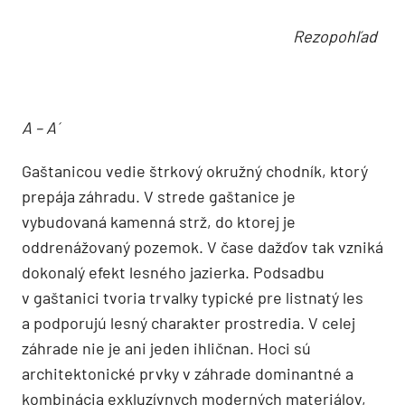
z tropického dreva plynulo prechádza do trávnatej
plochy.
Rezopohľad
A – A´
Gaštanicou vedie štrkový okružný chodník, ktorý
prepája záhradu. V strede gaštanice je
vybudovaná kamenná strž, do ktorej je
oddrenážovaný pozemok. V čase dažďov tak vzniká
dokonalý efekt lesného jazierka. Podsadbu
v gaštanici tvoria trvalky typické pre listnatý les