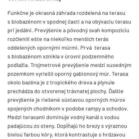
prírodných prvkov – zelene a dreva – s výtvormi
človeka – corten a kamenné platne – je v dokonalej
citlivo vyváženej harmónii.
Corten verzus brezy
Funkčne je okrasná záhrada rozdelená na terasu
s biobazénom v spodnej časti a na obývaciu terasu
pri jedálni. Prevýšenie a pôvodný svah kompozíciu
rozčlenili ešte na niekoľko menších terás
oddelených opornými múrmi. Prvá terasa
s biobazénom vznikla v úrovni podzemného
podlažia. Trojmetrové prevýšenie medzi susedným
pozemkom vyriešil oporný gabionový múr. Terasa
okolo bazéna je z tropického dreva a plynule
prechádza do otvorenej trávnatej plochy. Ďalšie
prevýšenie je riešené sústavou oporných múrov