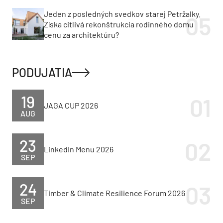
investorov
Bratislavský kraj chystá prestavbu dôležitého
mosta. Denne ho využíva vyše 13-tisíc vozidiel
Jeden z posledných svedkov starej Petržalky.
Získa citlivá rekonštrukcia rodinného domu
cenu za architektúru?
PODUJATIA
19
JAGA CUP 2026
AUG
23
LinkedIn Menu 2026
SEP