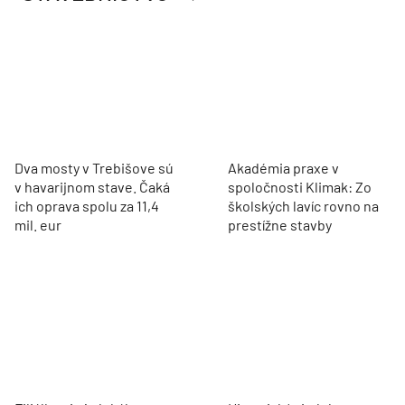
obnovy
domu cenu za
architektúru?
STAVEBNÍCTVO
Dva mosty v Trebišove sú
Akadémia praxe v
v havarijnom stave. Čaká
spoločnosti Klimak: Zo
ich oprava spolu za 11,4
školských lavíc rovno na
mil. eur
prestížne stavby