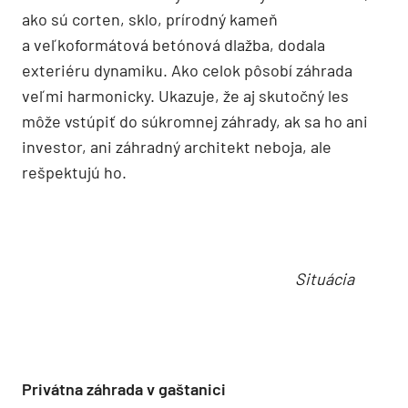
a podporujú lesný charakter prostredia. V celej
záhrade nie je ani jeden ihličnan. Hoci sú
architektonické prvky v záhrade dominantné a
kombinácia exkluzívnych moderných materiálov,
ako sú corten, sklo, prírodný kameň
a veľkoformátová betónová dlažba, dodala
exteriéru dynamiku. Ako celok pôsobí záhrada
veľmi harmonicky. Ukazuje, že aj skutočný les
môže vstúpiť do súkromnej záhrady, ak sa ho ani
investor, ani záhradný architekt neboja, ale
rešpektujú ho.
Situácia