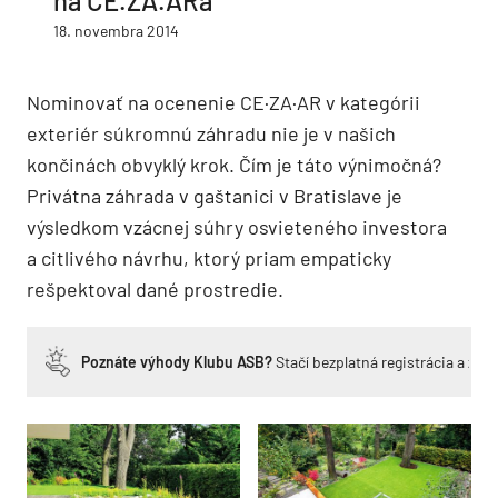
na CE.ZA.ARa
18. novembra 2014
Nominovať na ocenenie CE·ZA·AR v kategórii
exteriér súkromnú záhradu nie je v našich
končinách obvyklý krok. Čím je táto výnimočná?
Privátna záhrada v gaštanici v Bratislave je
výsledkom vzácnej súhry osvieteného investora
a citlivého návrhu, ktorý priam empaticky
rešpektoval dané prostredie.
Poznáte výhody Klubu ASB?
Stačí bezplatná registrácia a zí