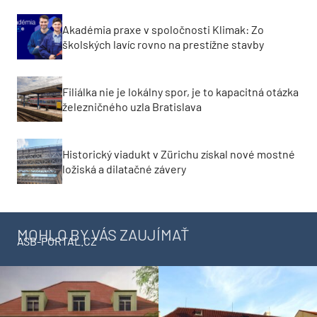
OD PARTNEROV ASB
Akadémia praxe v spoločnosti Klimak: Zo
školských lavíc rovno na prestížne stavby
Filiálka nie je lokálny spor, je to kapacitná otázka
železničného uzla Bratislava
Historický viadukt v Zürichu získal nové mostné
ložiská a dilatačné závery
MOHLO BY VÁS ZAUJÍMAŤ