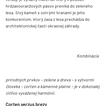
oporných múrov vstupujú do lesa. Materiály
použité v záhrade podliehajú nosnej myšlienke
návrhu. Corten, obklad časti oporných múrov
a podzemného poschodia domu zo strany od
terasy, je výrazný materiál, ktorý v podobe
hrdzavooranžových pásov preniká do zeleného
lesa. Sivý kameň s ostrými hranami je jeho
konkurentom, ktorý zasa z lesa prechádza do
architektonickej časti okrasnej záhrady.
Kombinácia