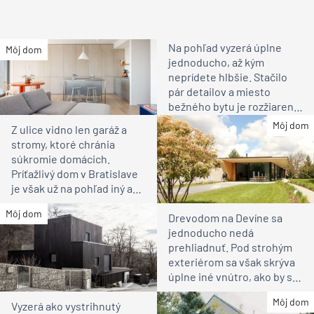
Materská škola Bory:
Postavená za dva milióny,
odovzdaná za jedno euro
Na pohľad vyzerá úplne
Môj dom
jednoducho, až kým
neprídete hlbšie. Stačilo
pár detailov a miesto
bežného bytu je rozžiarené
bývanie pre rodinu
Môj dom
Z ulice vidno len garáž a
stromy, ktoré chránia
súkromie domácich.
Príťažlivý dom v Bratislave
je však už na pohľad iný ako
susedia
Môj dom
Drevodom na Devíne sa