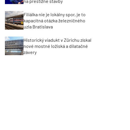
na prestížne stavby
Filiálka nie je lokálny spor, je to
kapacitná otázka železničného
uzla Bratislava
Historický viadukt v Zürichu získal
nové mostné ložiská a dilatačné
závery