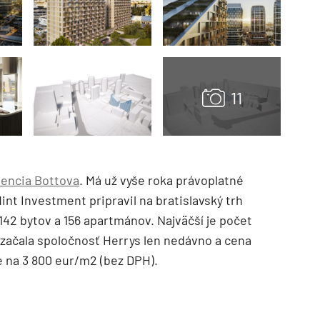
encia Bottova
. Má už vyše roka právoplatné
int Investment pripravil na bratislavský trh
142 bytov a 156 apartmánov. Najväčší je počet
j začala spoločnosť Herrys len nedávno a cena
e na 3 800 eur/m
2
(bez DPH).