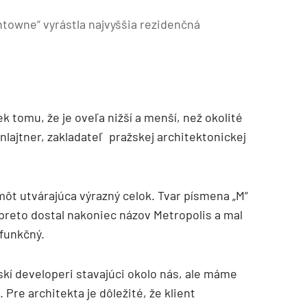
ntowne“ vyrástla najvyššia rezidenčná
ek tomu, že je oveľa nižší a menší, než okolité
nlajtner, zakladateľ pražskej architektonickej
môt utvárajúca výrazný celok. Tvar písmena „M“
 preto dostal nakoniec názov Metropolis a mal
ifunkčný.
nskí developeri stavajúci okolo nás, ale máme
 Pre architekta je dôležité, že klient