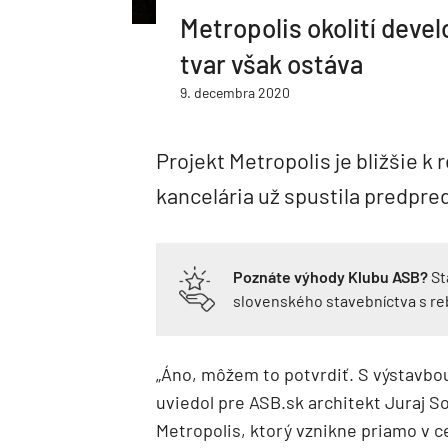
Metropolis okolití devel
tvar však ostáva
9. decembra 2020
Projekt Metropolis je bližšie k r
kancelária už spustila predpred
Poznáte výhody Klubu ASB?
St
slovenského stavebníctva s r
„Áno, môžem to potvrdiť. S výstavbou
uviedol pre ASB.sk architekt Juraj S
Metropolis, ktorý vznikne priamo v