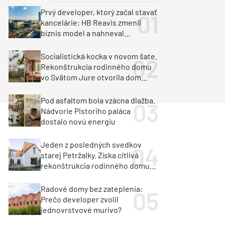
y
Klimatizácia a vetranie
Prvý developer, ktorý začal stavať
urz Milan Murcka
kancelárie: HB Reavis zmenil
biznis model a nahneval
investorov
Socialistická kocka v novom šate.
Rekonštrukcia rodinného domu
vo Svätom Jure otvorila dom
krajine aj svetlu
Pod asfaltom bola vzácna dlažba.
Nádvorie Pistoriho paláca
dostalo novú energiu
Jeden z posledných svedkov
starej Petržalky. Získa citlivá
rekonštrukcia rodinného domu
cenu za architektúru?
Radové domy bez zateplenia:
Prečo developer zvolil
jednovrstvové murivo?