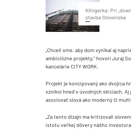
Klingerka: Pri „dow
stavba Slovenska
„Chceli sme, aby dom vynikal aj napri
ambiciózne projekty,“ hovorí Juraj So
kancelárie CITY WORK.
Projekt je koncipovaný ako dvojica h
vznikol hneď v úvodných skiciach. Aj
asociovať slová ako moderný či mult
„Za tento dizajn ma kritizovali slove
istotu veľkej dôvery nášho investora.