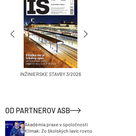
INŽINIERSKE STAVBY 3/2026
ASB
OD PARTNEROV ASB
Akadémia praxe v spoločnosti
Klimak: Zo školských lavíc rovno