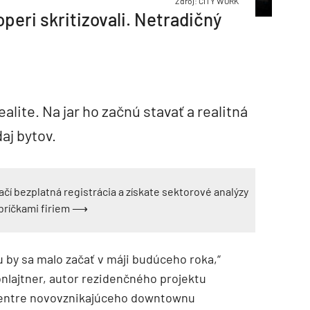
Zdroj: CITY WORK
operi skritizovali. Netradičný
ealite. Na jar ho začnú stavať a realitná
aj bytov.
ačí bezplatná registrácia a získate sektorové analýzy
ebríčkami firiem ⟶
 by sa malo začať v máji budúceho roka,“
onlajtner, autor rezidenčného projektu
 centre novovznikajúceho downtownu