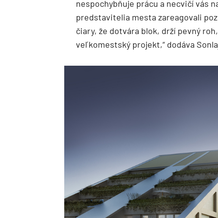
nespochybňuje prácu a necvičí vás na
predstavitelia mesta zareagovali pozi
čiary, že dotvára blok, drží pevný ro
veľkomestský projekt,“ dodáva Sonla