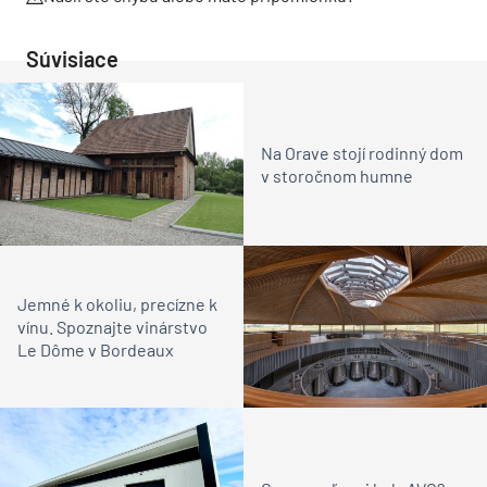
Súvisiace
Na Orave stojí rodinný dom
v storočnom humne
Jemné k okoliu, precízne k
vínu. Spoznajte vinárstvo
Le Dôme v Bordeaux