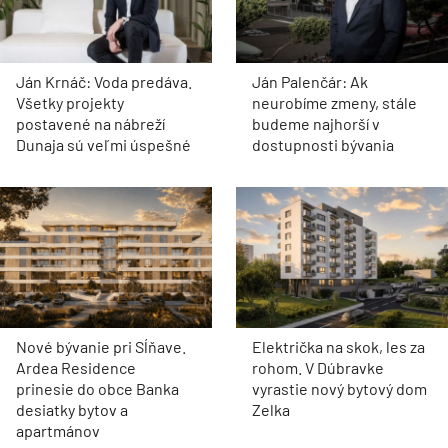
Ján Krnáč: Voda predáva.
Ján Palenčár: Ak
Všetky projekty
neurobíme zmeny, stále
postavené na nábreží
budeme najhorší v
Dunaja sú veľmi úspešné
dostupnosti bývania
Nové bývanie pri Sĺňave.
Električka na skok, les za
Ardea Residence
rohom. V Dúbravke
prinesie do obce Banka
vyrastie nový bytový dom
desiatky bytov a
Zelka
apartmánov