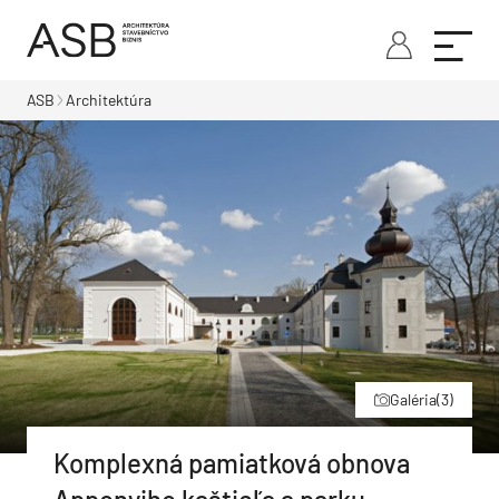
ASB
Architektúra
Galéria
(3)
Komplexná pamiatková obnova