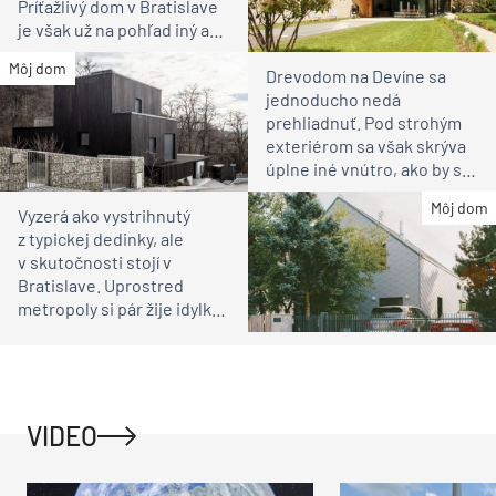
Príťažlivý dom v Bratislave
je však už na pohľad iný ako
susedia
Môj dom
Drevodom na Devíne sa
jednoducho nedá
prehliadnuť. Pod strohým
exteriérom sa však skrýva
úplne iné vnútro, ako by ste
čakali
Môj dom
Vyzerá ako vystrihnutý
z typickej dedinky, ale
v skutočnosti stojí v
Bratislave. Uprostred
metropoly si pár žije idylku
ako na vidieku
VIDEO