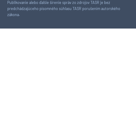
Publikovanie alebo ďalšie šírenie správ zo zdrojov TASR je bez
predchádzajúceho písomného súhlasu TASR porušením autorského
zákona.