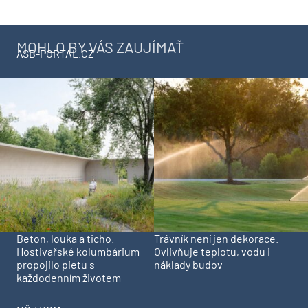
MOHLO BY VÁS ZAUJÍMAŤ
ASB-PORTAL.CZ
Beton, louka a ticho.
Trávník není jen dekorace.
Hostivařské kolumbárium
Ovlivňuje teplotu, vodu i
propojilo pietu s
náklady budov
každodenním životem