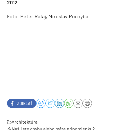
2012
Foto: Peter Rafaj, Miroslav Pochyba
ZDIEĽAŤ
Architektúra
Našli ste chybu alebo máte pripomienku?