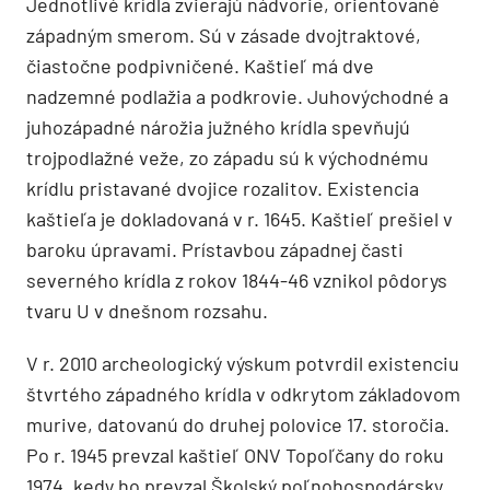
Jednotlivé krídla zvierajú nádvorie, orientované
západným smerom. Sú v zásade dvojtraktové,
čiastočne podpivničené. Kaštieľ má dve
nadzemné podlažia a podkrovie. Juhovýchodné a
juhozápadné nárožia južného krídla spevňujú
trojpodlažné veže, zo západu sú k východnému
krídlu pristavané dvojice rozalitov. Existencia
kaštieľa je dokladovaná v r. 1645. Kaštieľ prešiel v
baroku úpravami. Prístavbou západnej časti
severného krídla z rokov 1844-46 vznikol pôdorys
tvaru U v dnešnom rozsahu.
V r. 2010 archeologický výskum potvrdil existenciu
štvrtého západného krídla v odkrytom základovom
murive, datovanú do druhej polovice 17. storočia.
Po r. 1945 prevzal kaštieľ ONV Topoľčany do roku
1974, kedy ho prevzal Školský poľnohospodársky