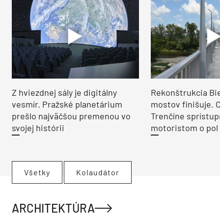
Z hviezdnej sály je digitálny
Rekonštrukcia Bi
vesmír. Pražské planetárium
mostov finišuje. 
prešlo najväčšou premenou vo
Trenčíne sprístup
svojej histórii
motoristom o pol 
Všetky
Kolaudátor
ARCHITEKTÚRA