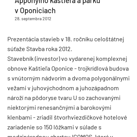
Apponyiho kaštieľa a parku
v Oponiciach
28. septembra 2012
Prezentácia stavieb v 18. ročníku celoštátnej
súťaže Stavba roka 2012.
Stavebník (investor) vo vydarenej komplexnej
obnove Kaštieľa Oponice - trojkrídlová budova
s vnútorným nádvorím a dvoma polygonálnymi
vežami v juhovýchodnom a juhozápadnom
nároží na pôdoryse tvaru U so zachovanými
niektorými renesančnými a barokovými
klenbami - zriadil štvorhviezdičkové hotelové
zariadenie so 150 lôžkami v súlade s
medzinárodnou chartou ICOMOS, ktorá v