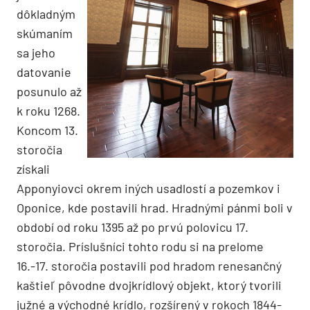
dôkladným
skúmaním
sa jeho
datovanie
posunulo až
k roku 1268.
Koncom 13.
storočia
získali
Apponyiovci okrem iných usadlostí a pozemkov i
Oponice, kde postavili hrad. Hradnými pánmi boli v
období od roku 1395 až po prvú polovicu 17.
storočia. Príslušníci tohto rodu si na prelome
16.-17. storočia postavili pod hradom renesančný
kaštieľ pôvodne dvojkrídlový objekt, ktorý tvorili
južné a východné krídlo, rozšírený v rokoch 1844-