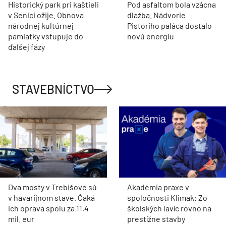
Historický park pri kaštieli
Pod asfaltom bola vzácna
v Senici ožije. Obnova
dlažba. Nádvorie
národnej kultúrnej
Pistoriho paláca dostalo
pamiatky vstupuje do
novú energiu
ďalšej fázy
STAVEBNÍCTVO
Dva mosty v Trebišove sú
Akadémia praxe v
v havarijnom stave. Čaká
spoločnosti Klimak: Zo
ich oprava spolu za 11,4
školských lavíc rovno na
mil. eur
prestížne stavby