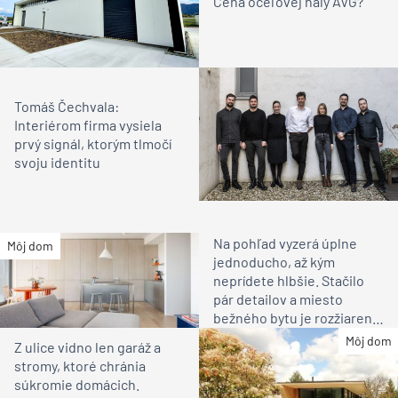
Cena oceľovej haly AVG?
Tomáš Čechvala:
Interiérom firma vysiela
prvý signál, ktorým tlmočí
svoju identitu
Na pohľad vyzerá úplne
Môj dom
jednoducho, až kým
neprídete hlbšie. Stačilo
pár detailov a miesto
bežného bytu je rozžiarené
bývanie pre rodinu
Môj dom
Z ulice vidno len garáž a
stromy, ktoré chránia
súkromie domácich.