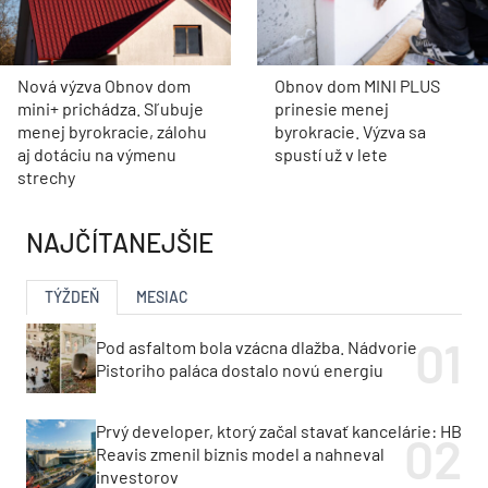
Nová výzva Obnov dom
Obnov dom MINI PLUS
mini+ prichádza. Sľubuje
prinesie menej
menej byrokracie, zálohu
byrokracie. Výzva sa
aj dotáciu na výmenu
spustí už v lete
strechy
NAJČÍTANEJŠIE
TÝŽDEŇ
MESIAC
Pod asfaltom bola vzácna dlažba. Nádvorie
Pistoriho paláca dostalo novú energiu
Prvý developer, ktorý začal stavať kancelárie: HB
Reavis zmenil biznis model a nahneval
investorov