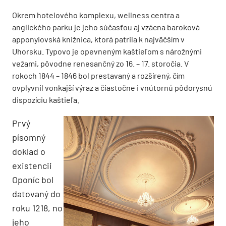
Okrem hotelového komplexu, wellness centra a
anglického parku je jeho súčasťou aj vzácna baroková
apponyiovská knižnica, ktorá patrila k najväčším v
Uhorsku. Typovo je opevneným kaštieľom s nárožnými
vežami, pôvodne renesančný zo 16. – 17. storočia. V
rokoch 1844 – 1846 bol prestavaný a rozšírený, čím
ovplyvnil vonkajší výraz a čiastočne i vnútornú pôdorysnú
dispozíciu kaštieľa.
Prvý
písomný
doklad o
existencii
Oponíc bol
datovaný do
roku 1218, no
jeho