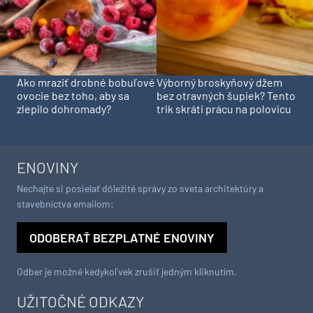
Ako mraziť drobné bobuľové
Výborný broskyňový džem
ovocie bez toho, aby sa
bez otravných šupiek? Tento
zlepilo dohromady?
trik skráti prácu na polovicu
ENOVINY
Nechajte si posielať dôležité správy zo sveta architektúry a
stavebníctva emailom:
ODOBERAŤ BEZPLATNÉ ENOVINY
Odber je možné kedykoľvek zrušiť jedným kliknutím.
UŽITOČNÉ ODKAZY