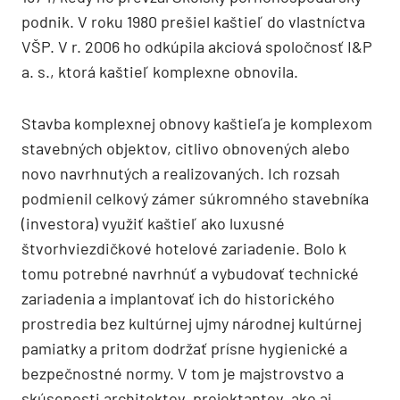
podnik. V roku 1980 prešiel kaštieľ do vlastníctva
VŠP. V r. 2006 ho odkúpila akciová spoločnosť I&P
a. s., ktorá kaštieľ komplexne obnovila.
Stavba komplexnej obnovy kaštieľa je komplexom
stavebných objektov, citlivo obnovených alebo
novo navrhnutých a realizovaných. Ich rozsah
podmienil celkový zámer súkromného stavebníka
(investora) využiť kaštieľ ako luxusné
štvorhviezdičkové hotelové zariadenie. Bolo k
tomu potrebné navrhnúť a vybudovať technické
zariadenia a implantovať ich do historického
prostredia bez kultúrnej ujmy národnej kultúrnej
pamiatky a pritom dodržať prísne hygienické a
bezpečnostné normy. V tom je majstrovstvo a
skúsenosti architektov, projektantov, ako aj