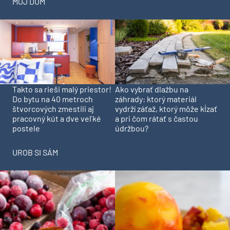
MÔJ DOM
Takto sa rieši malý priestor!
Ako vybrať dlažbu na
Do bytu na 40 metroch
záhrady: ktorý materiál
štvorcových zmestili aj
vydrží záťaž, ktorý môže kĺzať
pracovný kút a dve veľké
a pri čom rátať s častou
postele
údržbou?
UROB SI SÁM