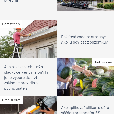
Dom z tehly
Dažďová voda zo strechy:
Ako ju odviesť z pozemku?
Urob si sám
Ako rozoznať chutný a
sladký červený melón? Pri
jeho výbere dodržte
základné pravidlá a
pochutnáte si
Urob si sám
Ako aplikovať silikón s ešte
väčšou presnosťou? S