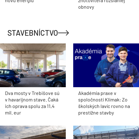
novú energiu
zhotoviteľa rozsiahlej
obnovy
STAVEBNÍCTVO
Dva mosty v Trebišove sú
Akadémia praxe v
v havarijnom stave. Čaká
spoločnosti Klimak: Zo
ich oprava spolu za 11,4
školských lavíc rovno na
mil. eur
prestížne stavby