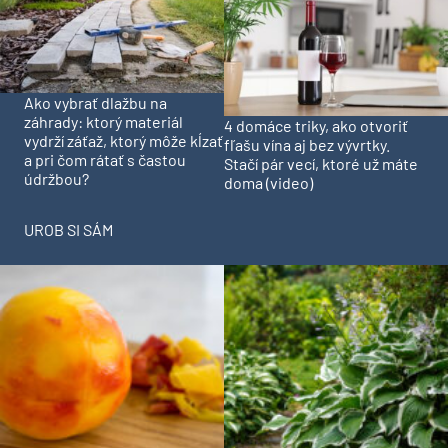
Ako vybrať dlažbu na
záhrady: ktorý materiál
4 domáce triky, ako otvoriť
vydrží záťaž, ktorý môže kĺzať
fľašu vína aj bez vývrtky.
a pri čom rátať s častou
Stačí pár vecí, ktoré už máte
údržbou?
doma (video)
UROB SI SÁM