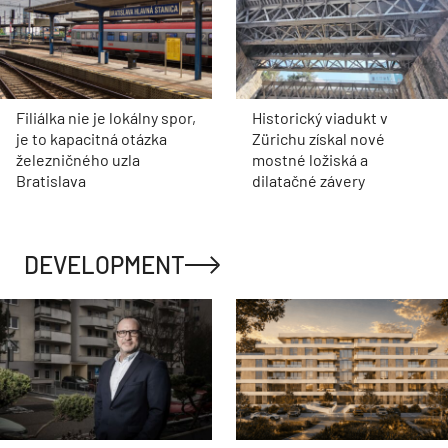
Filiálka nie je lokálny spor,
Historický viadukt v
je to kapacitná otázka
Zürichu získal nové
železničného uzla
mostné ložiská a
Bratislava
dilatačné závery
DEVELOPMENT