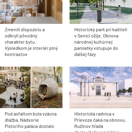
Zmenili dispozíciu a
Historický park pri kaštieli
odkryli pôvodný
v Senici ožije. Obnova
charakter bytu.
národnej kultúrnej
Výsledkom je interiér plný
pamiatky vstupuje do
kontrastov
ďalšej fázy
Pod asfaltom bola vzácna
Historická radnica v
dlažba. Nádvorie
Prievoze čaká na obnovu.
Pistoriho paláca dostalo
Ružinov hľadá