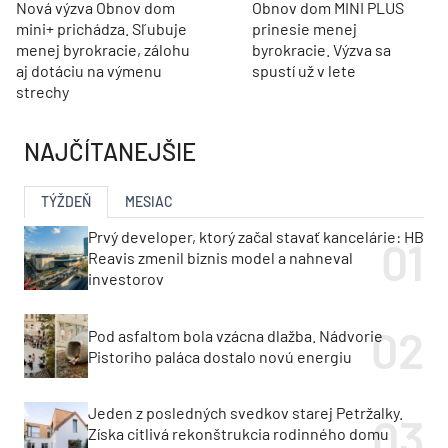
Nová výzva Obnov dom
Obnov dom MINI PLUS
mini+ prichádza. Sľubuje
prinesie menej
menej byrokracie, zálohu
byrokracie. Výzva sa
aj dotáciu na výmenu
spustí už v lete
strechy
NAJČÍTANEJŠIE
TÝŽDEŇ
MESIAC
Prvý developer, ktorý začal stavať kancelárie: HB
Reavis zmenil biznis model a nahneval
investorov
Pod asfaltom bola vzácna dlažba. Nádvorie
Pistoriho paláca dostalo novú energiu
Jeden z posledných svedkov starej Petržalky.
Získa citlivá rekonštrukcia rodinného domu