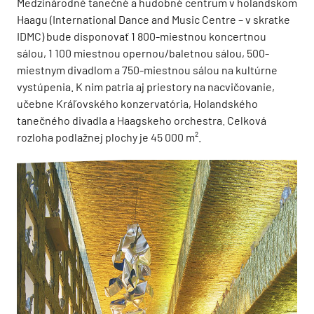
Medzinárodné tanečné a hudobné centrum v holandskom
Haagu (International Dance and Music Centre – v skratke
IDMC) bude disponovať 1 800-miestnou koncertnou
sálou, 1 100 miestnou opernou/baletnou sálou, 500-
miestnym divadlom a 750-miestnou sálou na kultúrne
vystúpenia. K nim patria aj priestory na nacvičovanie,
učebne Kráľovského konzervatória, Holandského
tanečného divadla a Haagskeho orchestra. Celková
rozloha podlažnej plochy je 45 000 m².