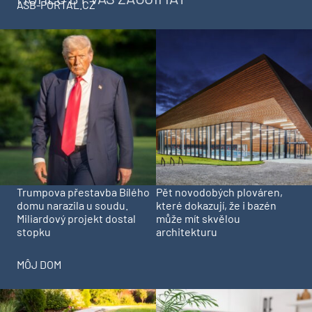
ASB-PORTAL.CZ
Trumpova přestavba Bílého
Pět novodobých plováren,
domu narazila u soudu.
které dokazují, že i bazén
Miliardový projekt dostal
může mít skvělou
stopku
architekturu
MÔJ DOM