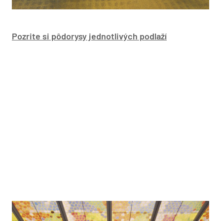
Pozrite si pôdorysy jednotlivých podlaží