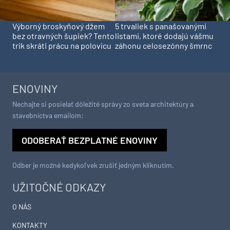
Výborný broskyňový džem
5 trvaliek s panašovanými
bez otravných šupiek? Tento
listami, ktoré dodajú vášmu
trik skráti prácu na polovicu
záhonu celosezónny šmrnc
ENOVINY
Nechajte si posielať dôležité správy zo sveta architektúry a
stavebníctva emailom:
ODOBERAŤ BEZPLATNÉ ENOVINY
Odber je možné kedykoľvek zrušiť jedným kliknutím.
UŽITOČNÉ ODKAZY
O NÁS
KONTAKTY