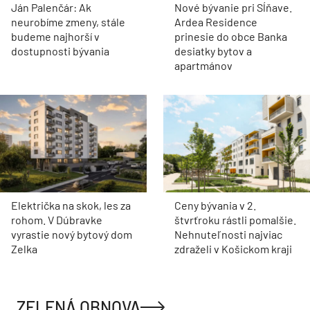
Ján Palenčár: Ak
Nové bývanie pri Sĺňave.
neurobíme zmeny, stále
Ardea Residence
budeme najhorší v
prinesie do obce Banka
dostupnosti bývania
desiatky bytov a
apartmánov
Električka na skok, les za
Ceny bývania v 2.
rohom. V Dúbravke
štvrťroku rástli pomalšie.
vyrastie nový bytový dom
Nehnuteľnosti najviac
Zelka
zdraželi v Košickom kraji
ZELENÁ OBNOVA