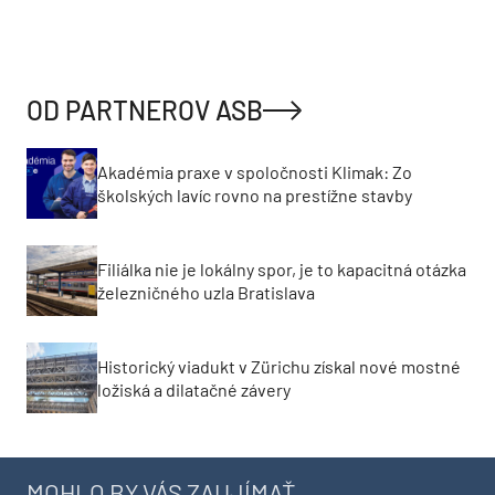
OD PARTNEROV ASB
Akadémia praxe v spoločnosti Klimak: Zo
školských lavíc rovno na prestížne stavby
Filiálka nie je lokálny spor, je to kapacitná otázka
železničného uzla Bratislava
Historický viadukt v Zürichu získal nové mostné
ložiská a dilatačné závery
MOHLO BY VÁS ZAUJÍMAŤ