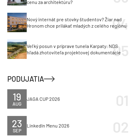
cenu za architektúru?
Nový internát pre stovky študentov? Žiar nad
Hronom chce prilákať mladých z celého regiónu
Veľký posun v príprave tunela Karpaty: NDS
hľadá zhotoviteľa projektovej dokumentácie
PODUJATIA
19
JAGA CUP 2026
AUG
23
LinkedIn Menu 2026
SEP