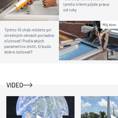
týmito trikmi pôjde práca
od ruky
Môj dom
Týchto 10 chýb môžete pri
strešných oknách poriadne
oľutovať! Podľa akých
parametrov zistiť, či budú
dobre izolovať?
VIDEO