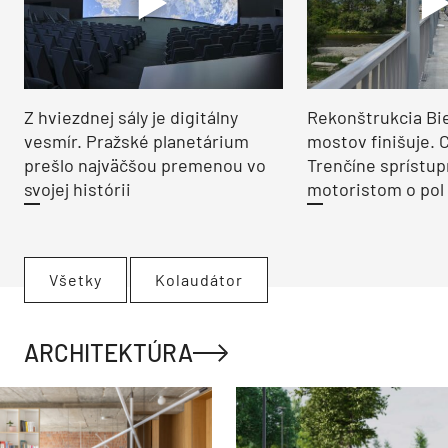
Z hviezdnej sály je digitálny
Rekonštrukcia Bi
vesmír. Pražské planetárium
mostov finišuje. 
prešlo najväčšou premenou vo
Trenčíne sprístup
svojej histórii
motoristom o pol 
Všetky
Kolaudátor
ARCHITEKTÚRA