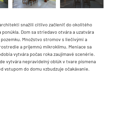
hitekti snažili citlivo začleniť do okolitého
da ponúkla. Dom sa striedavo otvára a uzatvára
u pozemku. Množstvo stromov s liečivými a
rostredie a príjemnú mikroklímu. Meniace sa
bdobia vytvára počas roka zaujímavé scenérie.
de vytvára nepravidelný oblúk v tvare písmena
TZB HAUSTECHNIK 3/2026
red vstupom do domu vzbudzuje očakávanie.