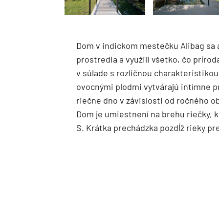
Dom v indickom mestečku Alibag sa arc
prostredia a využili všetko, čo príro
v súlade s rozličnou charakteristiko
ovocnými plodmi vytvárajú intímne p
riečne dno v závislosti od ročného o
Dom je umiestnení na brehu riečky, k
S. Krátka prechádzka pozdĺž rieky p