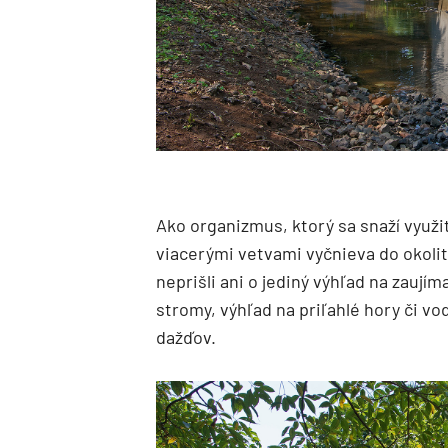
Ako organizmus, ktorý sa snaží využi
viacerými vetvami vyčnieva do okolit
neprišli ani o jediný výhľad na zauj
stromy, výhľad na priľahlé hory či v
dažďov.