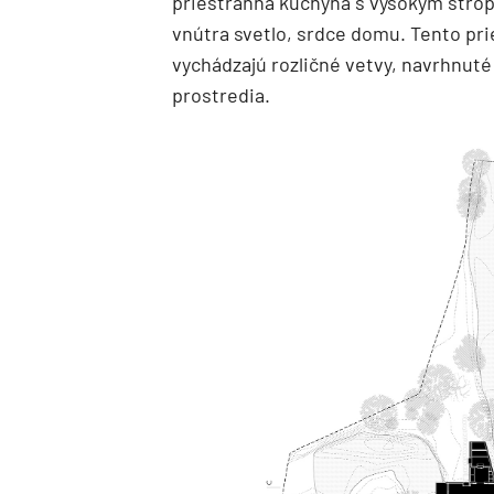
priestranná kuchyňa s vysokým strop
vnútra svetlo, srdce domu. Tento pri
vychádzajú rozličné vetvy, navrhnuté 
prostredia.