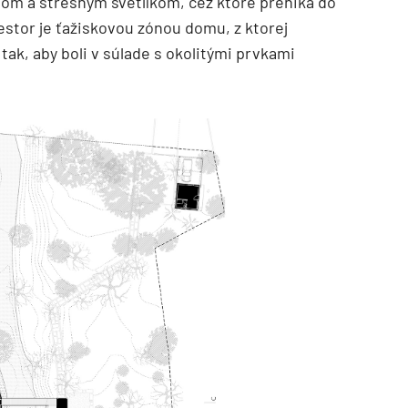
om a strešným svetlíkom, cez ktoré preniká do
estor je ťažiskovou zónou domu, z ktorej
tak, aby boli v súlade s okolitými prvkami