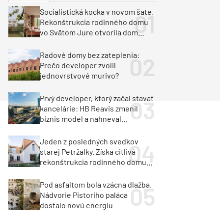
y
Klimatizácia a vetranie
Socialistická kocka v novom šate.
urz Milan Murcka
Rekonštrukcia rodinného domu
vo Svätom Jure otvorila dom
krajine aj svetlu
Radové domy bez zateplenia:
Prečo developer zvolil
jednovrstvové murivo?
Prvý developer, ktorý začal stavať
kancelárie: HB Reavis zmenil
biznis model a nahneval
investorov
Jeden z posledných svedkov
starej Petržalky. Získa citlivá
rekonštrukcia rodinného domu
cenu za architektúru?
Pod asfaltom bola vzácna dlažba.
Nádvorie Pistoriho paláca
dostalo novú energiu