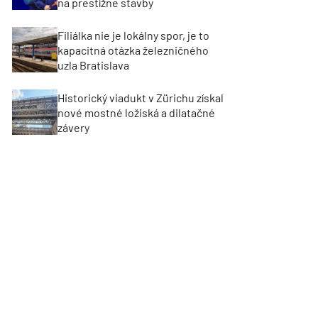
na prestížne stavby
Filiálka nie je lokálny spor, je to
kapacitná otázka železničného
uzla Bratislava
Historický viadukt v Zürichu získal
nové mostné ložiská a dilatačné
závery