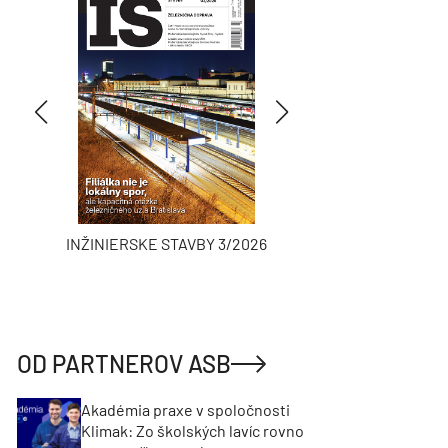
INŽINIERSKE STAVBY 3/2026
ASB
OD PARTNEROV ASB
Akadémia praxe v spoločnosti
Klimak: Zo školských lavíc rovno