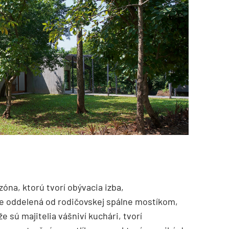
óna, ktorú tvorí obývacia izba,
je oddelená od rodičovskej spálne mostíkom,
 sú majitelia vášniví kuchári, tvorí