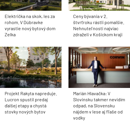
Električka na skok, les za
Ceny bývania v 2.
rohom. V Dúbravke
štvrťroku rástli pomalšie.
vyrastie nový bytový dom
Nehnuteľnosti najviac
Zelka
zdraželi v Košickom kraji
Projekt Rakyta napreduje.
Marián Hlavačka: V
Lucron spustil predaj
Slovinsku takmer nevidím
ďalšej etapy a chystá
odpad, na Slovensku
stovky nových bytov
nájdem v lese aj fľaše od
vodky