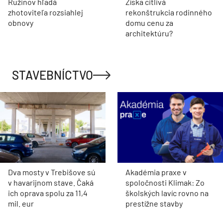
Ružinov hľadá
Získa citlivá
zhotoviteľa rozsiahlej
rekonštrukcia rodinného
obnovy
domu cenu za
architektúru?
STAVEBNÍCTVO
Dva mosty v Trebišove sú
Akadémia praxe v
v havarijnom stave. Čaká
spoločnosti Klimak: Zo
ich oprava spolu za 11,4
školských lavíc rovno na
mil. eur
prestížne stavby