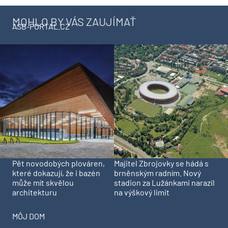
MOHLO BY VÁS ZAUJÍMAŤ
ASB-PORTAL.CZ
Pět novodobých plováren,
Majitel Zbrojovky se hádá s
které dokazují, že i bazén
brněnským radním. Nový
může mít skvělou
stadion za Lužánkami narazil
architekturu
na výškový limit
MÔJ DOM