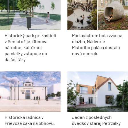
Historický park pri kaštieli
Pod asfaltom bola vzácna
v Senici ožije. Obnova
dlažba. Nádvorie
národnej kultúrnej
Pistoriho paláca dostalo
pamiatky vstupuje do
novú energiu
ďalšej fázy
Historická radnica v
Jeden z posledných
Prievoze čaká na obnovu.
svedkov starej Petržalky.