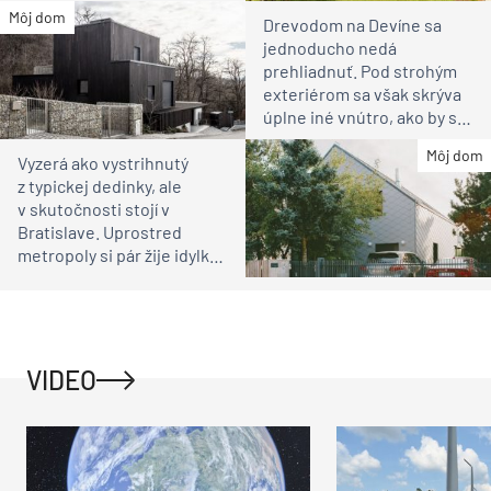
susedia
Môj dom
Drevodom na Devíne sa
jednoducho nedá
prehliadnuť. Pod strohým
exteriérom sa však skrýva
úplne iné vnútro, ako by ste
čakali
Môj dom
Vyzerá ako vystrihnutý
z typickej dedinky, ale
v skutočnosti stojí v
Bratislave. Uprostred
metropoly si pár žije idylku
ako na vidieku
VIDEO