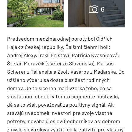
Predsedom medzinárodnej poroty bol Oldřich
Hájek z Českej republiky. Ďalšími členmi boli:
Andrej Alexy, Irakli Eristavi, Patrícia Kvasnicová,
Štefan Moravčík (všetci zo Slovenska), Markus
Scherer z Talianska a Zsolt Vasáros z Maďarska. Do
užšieho výberu sa dostalo až šesť rodinných
domov. Je to síce len malá vzorka toho, čo sa
v ostatnom období v tomto segmente postavilo,
dá sa to však považovať za pozitívny signál. Ak
stavajú uvedomelí investori pre svoje vlastné
potreby, neváhajú osloviť odborníkov a v dobrom
zmysle slova slova využiť ich kreativitu pre vlastný