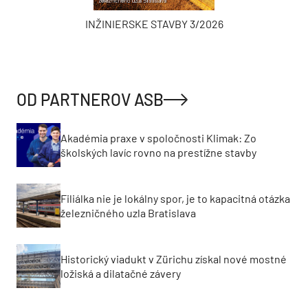
INŽINIERSKE STAVBY 3/2026
OD PARTNEROV ASB
Akadémia praxe v spoločnosti Klimak: Zo
školských lavíc rovno na prestížne stavby
Filiálka nie je lokálny spor, je to kapacitná otázka
železničného uzla Bratislava
Historický viadukt v Zürichu získal nové mostné
ložiská a dilatačné závery