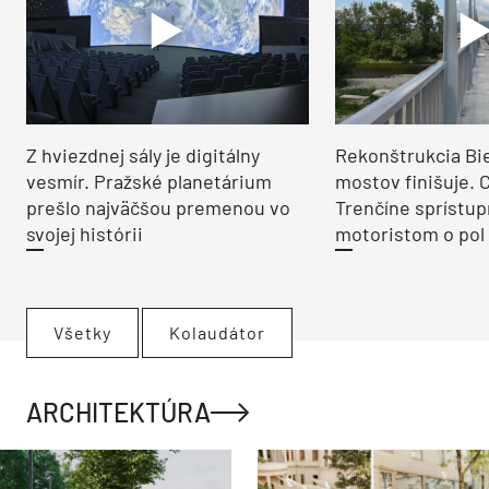
Z hviezdnej sály je digitálny
Rekonštrukcia Bi
vesmír. Pražské planetárium
mostov finišuje. 
prešlo najväčšou premenou vo
Trenčíne sprístup
svojej histórii
motoristom o pol 
Všetky
Kolaudátor
ARCHITEKTÚRA