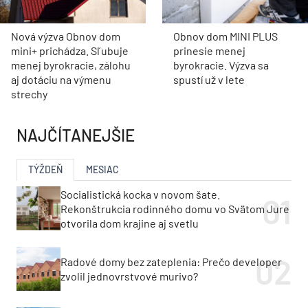
Nová výzva Obnov dom
Obnov dom MINI PLUS
mini+ prichádza. Sľubuje
prinesie menej
menej byrokracie, zálohu
byrokracie. Výzva sa
aj dotáciu na výmenu
spustí už v lete
strechy
NAJČÍTANEJŠIE
TÝŽDEŇ
MESIAC
Socialistická kocka v novom šate.
Rekonštrukcia rodinného domu vo Svätom Jure
otvorila dom krajine aj svetlu
Radové domy bez zateplenia: Prečo developer
zvolil jednovrstvové murivo?