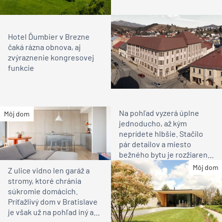
Hotel Ďumbier v Brezne
čaká rázna obnova, aj
zvýraznenie kongresovej
funkcie
Na pohľad vyzerá úplne
Môj dom
jednoducho, až kým
neprídete hlbšie. Stačilo
pár detailov a miesto
bežného bytu je rozžiarené
bývanie pre rodinu
Môj dom
Z ulice vidno len garáž a
stromy, ktoré chránia
súkromie domácich.
Príťažlivý dom v Bratislave
je však už na pohľad iný ako