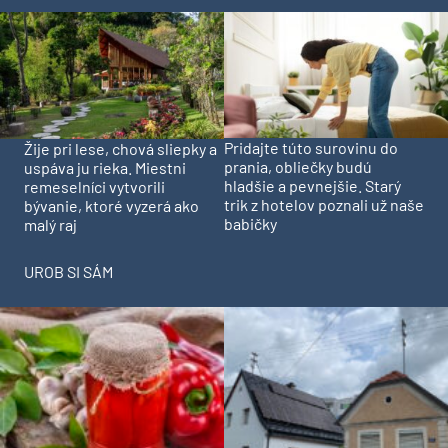
Pridajte túto surovinu do
Žije pri lese, chová sliepky a
prania, obliečky budú
uspáva ju rieka. Miestni
hladšie a pevnejšie. Starý
remeselníci vytvorili
trik z hotelov poznali už naše
bývanie, ktoré vyzerá ako
babičky
malý raj
UROB SI SÁM