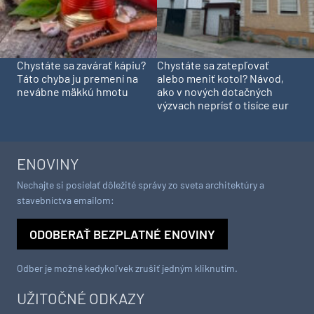
Chystáte sa zavárať kápiu?
Chystáte sa zatepľovať
Táto chyba ju premení na
alebo meniť kotol? Návod,
nevábne mäkkú hmotu
ako v nových dotačných
výzvach neprísť o tisíce eur
ENOVINY
Nechajte si posielať dôležité správy zo sveta architektúry a
stavebníctva emailom:
ODOBERAŤ BEZPLATNÉ ENOVINY
Odber je možné kedykoľvek zrušiť jedným kliknutím.
UŽITOČNÉ ODKAZY