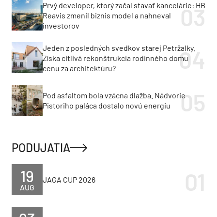
Prvý developer, ktorý začal stavať kancelárie: HB
Reavis zmenil biznis model a nahneval
investorov
Jeden z posledných svedkov starej Petržalky.
Získa citlivá rekonštrukcia rodinného domu
cenu za architektúru?
Pod asfaltom bola vzácna dlažba. Nádvorie
Pistoriho paláca dostalo novú energiu
PODUJATIA
19
JAGA CUP 2026
AUG