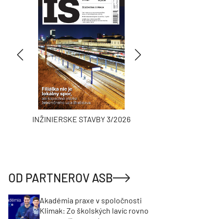
INŽINIERSKE STAVBY 3/2026
ASB
OD PARTNEROV ASB
Akadémia praxe v spoločnosti
Klimak: Zo školských lavíc rovno