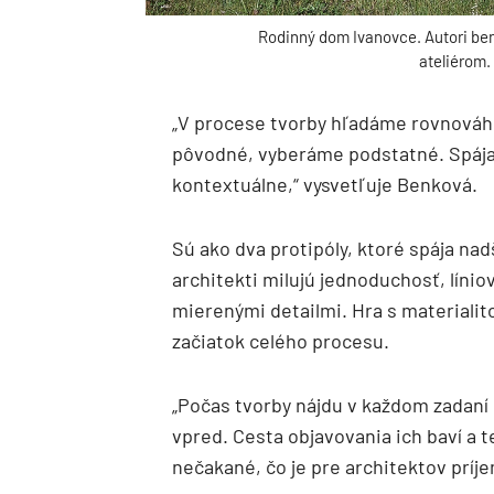
Rodinný dom Ivanovce. Autori be
ateliérom.
„V procese tvorby hľadáme rovnováh
pôvodné, vyberáme podstatné. Spájam
kontextuálne,“ vysvetľuje Benková.
Sú ako dva protipóly, ktoré spája nad
architekti milujú jednoduchosť, líni
mierenými detailmi. Hra s materialit
začiatok celého procesu.
„Počas tvorby nájdu v každom zadaní 
vpred. Cesta objavovania ich baví a t
nečakané, čo je pre architektov príj