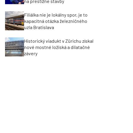
na prestížne stavby
Filiálka nie je lokálny spor, je to
kapacitná otázka železničného
uzla Bratislava
Historický viadukt v Zürichu získal
nové mostné ložiská a dilatačné
závery