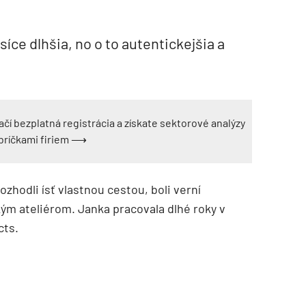
síce dlhšia, no o to autentickejšia a
ačí bezplatná registrácia a získate sektorové analýzy
ebríčkami firiem ⟶
zhodli ísť vlastnou cestou, boli verní
ým ateliérom. Janka pracovala dlhé roky v
cts.