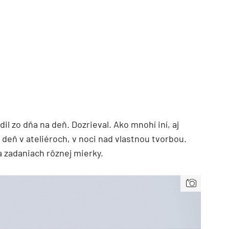
il zo dňa na deň. Dozrieval. Ako mnohí iní, aj
TZB HAUSTECHNIK 3/2026
 deň v ateliéroch, v noci nad vlastnou tvorbou.
a zadaniach rôznej mierky.