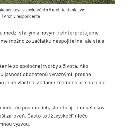
nkobenkova v spolupráci s ô architektonickým
| Archív respondenta
u medzi starým a novým, reinterpretujeme
e možno zo začiatku nespojiteľné, ale stále
šenie zo spoločnej tvorby a života. Ako
ovú jasnosť obohatenú výraznými, presne
ou je im vlastná. Zadanie znamená pre nich len
niečo, čo posunie ich, klienta aj remeselníkov
eší zároveň. Často totiž „vyskočí“ niečo
emnou výzvou.