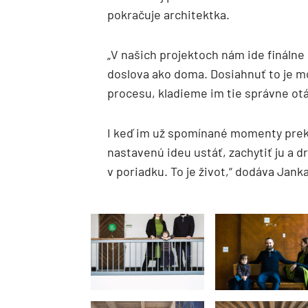
pokračuje architektka.
„V našich projektoch nám ide finálne 
doslova ako doma. Dosiahnuť to je m
procesu, kladieme im tie správne ot
I keď im už spomínané momenty prekv
nastavenú ideu ustáť, zachytiť ju a drž
v poriadku. To je život,“ dodáva Janka