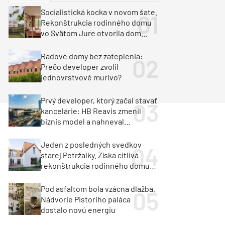
y
Klimatizácia a vetranie
Socialistická kocka v novom šate.
urz Milan Murcka
Rekonštrukcia rodinného domu
vo Svätom Jure otvorila dom
krajine aj svetlu
Radové domy bez zateplenia:
Prečo developer zvolil
jednovrstvové murivo?
Prvý developer, ktorý začal stavať
kancelárie: HB Reavis zmenil
biznis model a nahneval
investorov
Jeden z posledných svedkov
starej Petržalky. Získa citlivá
rekonštrukcia rodinného domu
cenu za architektúru?
Pod asfaltom bola vzácna dlažba.
Nádvorie Pistoriho paláca
dostalo novú energiu