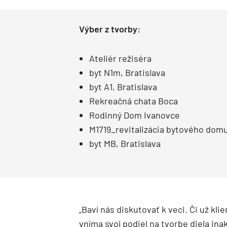
Výber z tvorby:
Ateliér režiséra
byt N1m, Bratislava
byt A1, Bratislava
Rekreačná chata Boca
Rodinný Dom Ivanovce
M1719_revitalizácia bytového domu
byt MB, Bratislava
„Baví nás diskutovať k veci. Či už kl
vníma svoj podiel na tvorbe diela ina