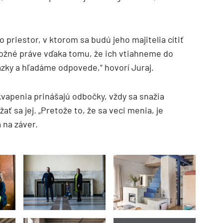
o priestor, v ktorom sa budú jeho majitelia cítiť
ožné práve vďaka tomu, že ich vtiahneme do
ázky a hľadáme odpovede,“ hovorí Juraj.
apenia prinášajú odbočky, vždy sa snažia
ať sa jej. „Pretože to, že sa veci menia, je
 na záver.