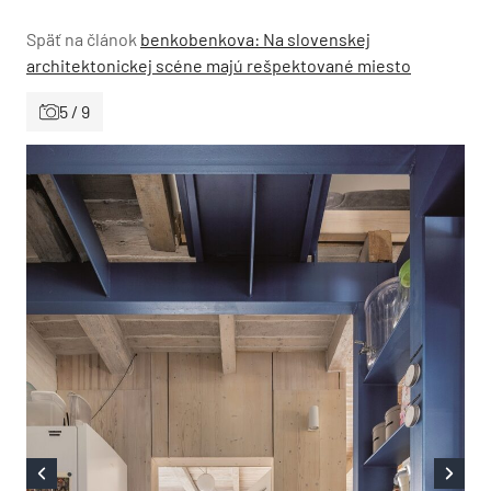
Späť na článok
benkobenkova: Na slovenskej
architektonickej scéne majú rešpektované miesto
5 / 9