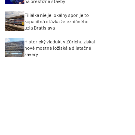
na prestížne stavby
Filiálka nie je lokálny spor, je to
kapacitná otázka železničného
uzla Bratislava
Historický viadukt v Zürichu získal
nové mostné ložiská a dilatačné
závery