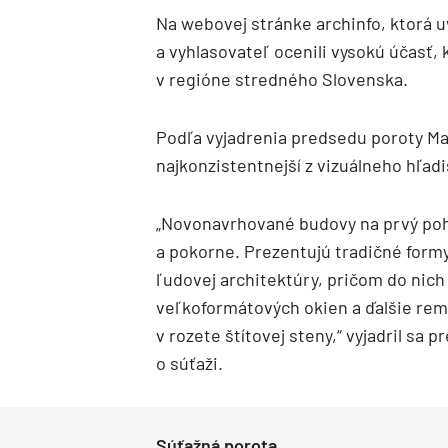
Na webovej stránke archinfo, ktorá u
a vyhlasovateľ ocenili vysokú účasť, 
v regióne stredného Slovenska.
Podľa vyjadrenia predsedu poroty Mar
najkonzistentnejší z vizuálneho hľadi
„Novonavrhované budovy na prvý po
a pokorne. Prezentujú tradičné formy
ľudovej architektúry, pričom do nic
veľkoformátových okien a ďalšie reme
v rozete štítovej steny,“ vyjadril sa p
o súťaži.
Súťažná porota