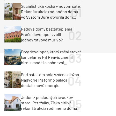
y
Klimatizácia a vetranie
Socialistická kocka v novom šate.
urz Milan Murcka
Rekonštrukcia rodinného domu
vo Svätom Jure otvorila dom
krajine aj svetlu
Radové domy bez zateplenia:
Prečo developer zvolil
jednovrstvové murivo?
Prvý developer, ktorý začal stavať
kancelárie: HB Reavis zmenil
biznis model a nahneval
investorov
Pod asfaltom bola vzácna dlažba.
Nádvorie Pistoriho paláca
dostalo novú energiu
Jeden z posledných svedkov
starej Petržalky. Získa citlivá
rekonštrukcia rodinného domu
cenu za architektúru?