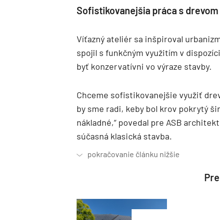
Sofistikovanejšia práca s drevom
Víťazný ateliér sa inšpiroval urbani
spojil s funkčným využitím v dispozí
byť konzervatívni vo výraze stavby.
Chceme sofistikovanejšie využiť drev
by sme radi, keby bol krov pokrytý š
nákladné,“ povedal pre ASB architekt
súčasná klasická stavba.
Preč