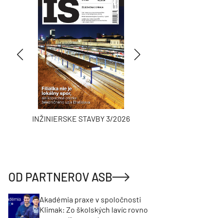
INŽINIERSKE STAVBY 3/2026
ASB
OD PARTNEROV ASB
Akadémia praxe v spoločnosti
Klimak: Zo školských lavíc rovno