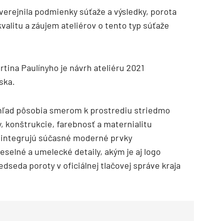
verejnila podmienky súťaže a výsledky, porota
kvalitu a záujem ateliérov o tento typ súťaže
tina Paulínyho je návrh ateliéru 2021
ska.
hľad pôsobia smerom k prostrediu striedmo
, konštrukcie, farebnosť a maternialitu
h integrujú súčasné moderné prvky
selné a umelecké detaily, akým je aj logo
redseda poroty v oficiálnej tlačovej správe kraja