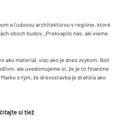
zmom a ľudovou architektúrou v regióne, ktoré
ciách oboch budov. „Prekvapilo nás, akí vieme
o ako materiál, viac ako je dnes zvykom. Boli
indľom, ale uvedomujeme si, že je to finančne
 Marko s tým, že drevostavba je drahšia ako
ítajte si tiež