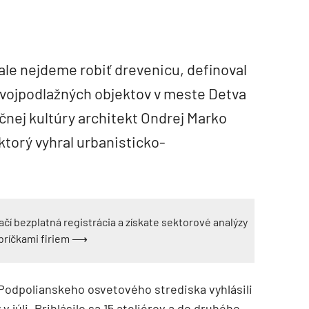
le nejdeme robiť drevenicu, definoval
dvojpodlažných objektov v meste Detva
čnej kultúry architekt Ondrej Marko
 ktorý vyhral urbanisticko-
ačí bezplatná registrácia a získate sektorové analýzy
ebríčkami firiem ⟶
Podpolianskeho osvetového strediska vyhlásili
v júli. Prihlásilo sa 15 ateliérov a do druhého