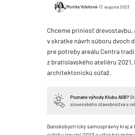
Monika Voleková
-
17. augusta 2023
Chceme priniesť drevostavbu, a
v skratke návrh súboru dvoch 
pre potreby areálu Centra tradi
z bratislavského ateliéru 2021,
architektonickú súťaž.
Poznáte výhody Klubu ASB?
St
slovenského stavebníctva s r
Banskobystrický samosprávny kraj a 
súťaž v januári 2023 a víťaz bol známy 