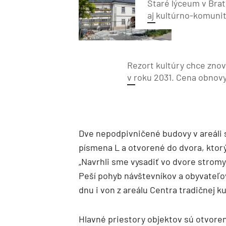
Staré lýceum v Brat
aj kultúrno-komun
Rezort kultúry chce znov
v roku 2031. Cena obnovy
Dve nepodpivničené budovy v areáli
písmena L a otvorené do dvora, ktor
„Navrhli sme vysadiť vo dvore strom
Peší pohyb návštevníkov a obyvateľo
dnu i von z areálu Centra tradičnej ku
Hlavné priestory objektov sú otvoren