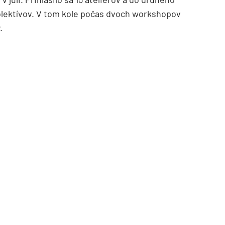
kolektívov. V tom kole počas dvoch workshopov
.
TZB HAUSTECHNIK 3/2026