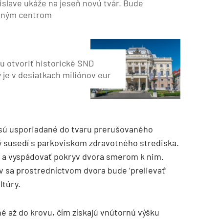
islave ukáže na jeseň novú tvár. Bude
itným centrom
u otvoriť historické SND
 je v desiatkach miliónov eur
 sú usporiadané do tvaru prerušovaného
ý susedí s parkoviskom zdravotného strediska.
y a vyspádovať pokryv dvora smerom k nim.
v sa prostredníctvom dvora bude ‘prelievať‘
ltúry.
é až do krovu, čím získajú vnútornú výšku