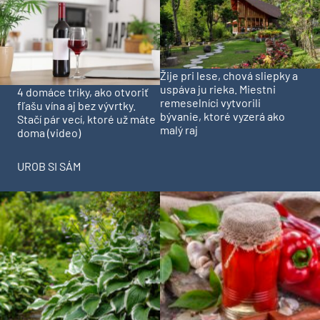
Žije pri lese, chová sliepky a
uspáva ju rieka. Miestni
4 domáce triky, ako otvoriť
remeselníci vytvorili
fľašu vína aj bez vývrtky.
bývanie, ktoré vyzerá ako
Stačí pár vecí, ktoré už máte
malý raj
doma (video)
UROB SI SÁM