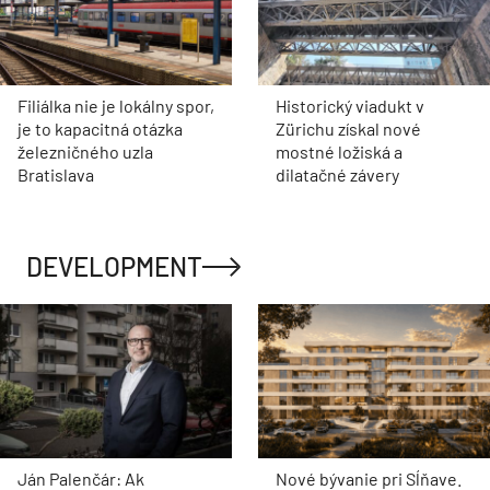
Filiálka nie je lokálny spor,
Historický viadukt v
je to kapacitná otázka
Zürichu získal nové
železničného uzla
mostné ložiská a
Bratislava
dilatačné závery
DEVELOPMENT
Ján Palenčár: Ak
Nové bývanie pri Sĺňave.