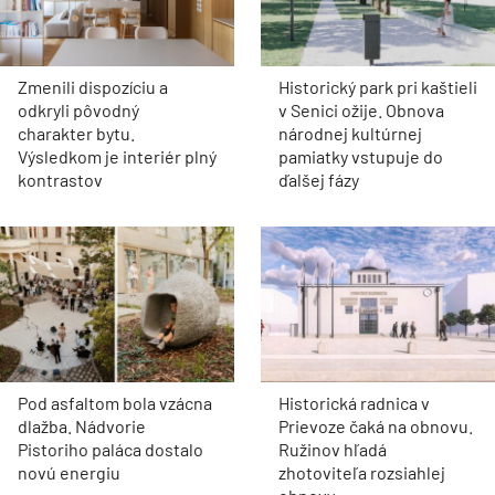
Zmenili dispozíciu a
Historický park pri kaštieli
odkryli pôvodný
v Senici ožije. Obnova
charakter bytu.
národnej kultúrnej
Výsledkom je interiér plný
pamiatky vstupuje do
kontrastov
ďalšej fázy
Pod asfaltom bola vzácna
Historická radnica v
dlažba. Nádvorie
Prievoze čaká na obnovu.
Pistoriho paláca dostalo
Ružinov hľadá
novú energiu
zhotoviteľa rozsiahlej