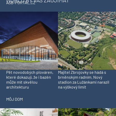
MOHLO BY VÁS ZAUJÍMAŤ
ASB-PORTAL.CZ
Pět novodobých plováren,
Majitel Zbrojovky se hádá s
které dokazují, že i bazén
brněnským radním. Nový
může mít skvělou
stadion za Lužánkami narazil
architekturu
na výškový limit
MÔJ DOM