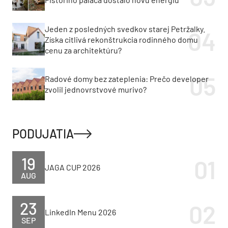
Jeden z posledných svedkov starej Petržalky.
Získa citlivá rekonštrukcia rodinného domu
cenu za architektúru?
Radové domy bez zateplenia: Prečo developer
zvolil jednovrstvové murivo?
PODUJATIA
19
JAGA CUP 2026
AUG
23
LinkedIn Menu 2026
SEP