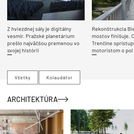
Z hviezdnej sály je digitálny
Rekonštrukcia Bi
vesmír. Pražské planetárium
mostov finišuje. 
prešlo najväčšou premenou vo
Trenčíne sprístup
svojej histórii
motoristom o pol 
Všetky
Kolaudátor
ARCHITEKTÚRA