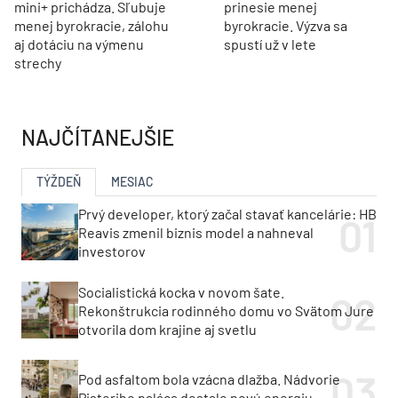
mini+ prichádza. Sľubuje
prinesie menej
menej byrokracie, zálohu
byrokracie. Výzva sa
aj dotáciu na výmenu
spustí už v lete
strechy
NAJČÍTANEJŠIE
TÝŽDEŇ
MESIAC
Prvý developer, ktorý začal stavať kancelárie: HB
Reavis zmenil biznis model a nahneval
investorov
Socialistická kocka v novom šate.
Rekonštrukcia rodinného domu vo Svätom Jure
otvorila dom krajine aj svetlu
Pod asfaltom bola vzácna dlažba. Nádvorie
Pistoriho paláca dostalo novú energiu