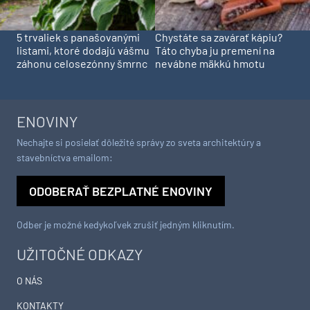
5 trvaliek s panašovanými
Chystáte sa zavárať kápiu?
listami, ktoré dodajú vášmu
Táto chyba ju premení na
záhonu celosezónny šmrnc
nevábne mäkkú hmotu
ENOVINY
Nechajte si posielať dôležité správy zo sveta architektúry a
stavebníctva emailom:
ODOBERAŤ BEZPLATNÉ ENOVINY
Odber je možné kedykoľvek zrušiť jedným kliknutím.
UŽITOČNÉ ODKAZY
O NÁS
KONTAKTY