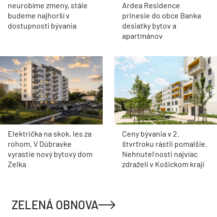
neurobíme zmeny, stále
Ardea Residence
budeme najhorší v
prinesie do obce Banka
dostupnosti bývania
desiatky bytov a
apartmánov
Električka na skok, les za
Ceny bývania v 2.
rohom. V Dúbravke
štvrťroku rástli pomalšie.
vyrastie nový bytový dom
Nehnuteľnosti najviac
Zelka
zdraželi v Košickom kraji
ZELENÁ OBNOVA