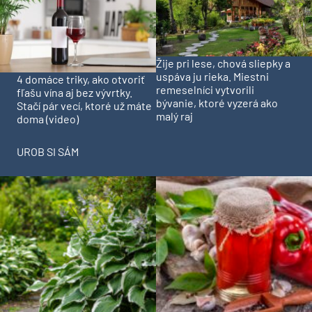
Žije pri lese, chová sliepky a
uspáva ju rieka. Miestni
4 domáce triky, ako otvoriť
remeselníci vytvorili
fľašu vína aj bez vývrtky.
bývanie, ktoré vyzerá ako
Stačí pár vecí, ktoré už máte
malý raj
doma (video)
UROB SI SÁM