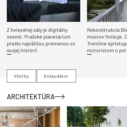
Z hviezdnej sály je digitálny
Rekonštrukcia Bi
vesmír. Pražské planetárium
mostov finišuje. 
prešlo najväčšou premenou vo
Trenčíne sprístup
svojej histórii
motoristom o pol 
Všetky
Kolaudátor
ARCHITEKTÚRA