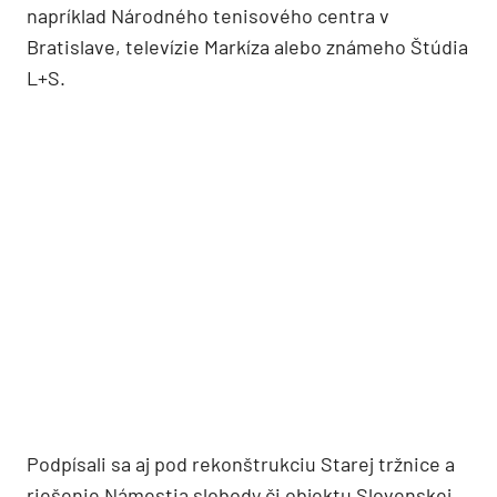
napríklad Národného tenisového centra v
Bratislave, televízie Markíza alebo známeho Štúdia
L+S.
Podpísali sa aj pod rekonštrukciu Starej tržnice a
riešenie Námestia slobody či objektu Slovenskej