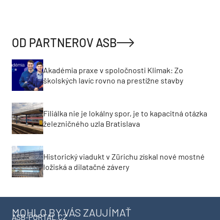
OD PARTNEROV ASB
Akadémia praxe v spoločnosti Klimak: Zo
školských lavíc rovno na prestížne stavby
Filiálka nie je lokálny spor, je to kapacitná otázka
železničného uzla Bratislava
Historický viadukt v Zürichu získal nové mostné
ložiská a dilatačné závery
MOHLO BY VÁS ZAUJÍMAŤ
ASB-PORTAL.CZ