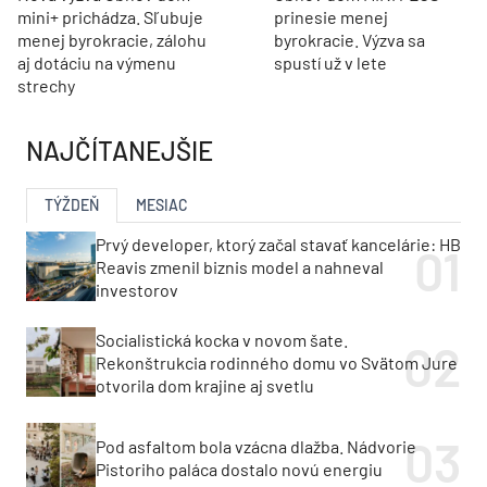
mini+ prichádza. Sľubuje
prinesie menej
menej byrokracie, zálohu
byrokracie. Výzva sa
aj dotáciu na výmenu
spustí už v lete
strechy
NAJČÍTANEJŠIE
TÝŽDEŇ
MESIAC
Prvý developer, ktorý začal stavať kancelárie: HB
Reavis zmenil biznis model a nahneval
investorov
Socialistická kocka v novom šate.
Rekonštrukcia rodinného domu vo Svätom Jure
otvorila dom krajine aj svetlu
Pod asfaltom bola vzácna dlažba. Nádvorie
Pistoriho paláca dostalo novú energiu