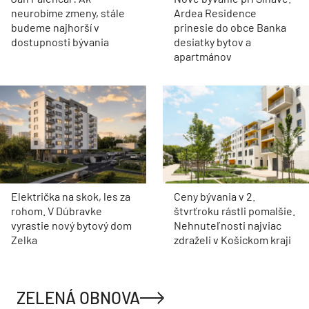
neurobíme zmeny, stále
Ardea Residence
budeme najhorší v
prinesie do obce Banka
dostupnosti bývania
desiatky bytov a
apartmánov
Električka na skok, les za
Ceny bývania v 2.
rohom. V Dúbravke
štvrťroku rástli pomalšie.
vyrastie nový bytový dom
Nehnuteľnosti najviac
Zelka
zdraželi v Košickom kraji
ZELENÁ OBNOVA