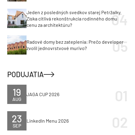
Jeden z posledných svedkov starej Petržalky.
Získa citlivá rekonštrukcia rodinného domu
cenu za architektúru?
Radové domy bez zateplenia: Prečo developer
zvolil jednovrstvové murivo?
PODUJATIA
19
JAGA CUP 2026
AUG
23
LinkedIn Menu 2026
SEP