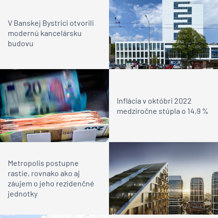
V Banskej Bystrici otvorili
modernú kancelársku
budovu
Inflácia v októbri 2022
medziročne stúpla o 14,9 %
Metropolis postupne
rastie, rovnako ako aj
záujem o jeho rezidenčné
jednotky