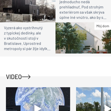
jednoducho nedá
prehliadnuť. Pod strohým
exteriérom sa však skrýva
úplne iné vnútro, ako by ste
čakali
Môj dom
Vyzerá ako vystrihnutý
z typickej dedinky, ale
v skutočnosti stojí v
Bratislave. Uprostred
metropoly si pár žije idylku
ako na vidieku
VIDEO