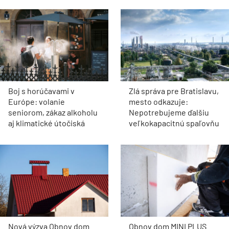
Boj s horúčavami v
Zlá správa pre Bratislavu,
Európe: volanie
mesto odkazuje:
seniorom, zákaz alkoholu
Nepotrebujeme ďalšiu
aj klimatické útočiská
veľkokapacitnú spaľovňu
Nová výzva Obnov dom
Obnov dom MINI PLUS