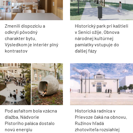
Zmenili dispozíciu a
Historický park pri kaštieli
odkryli pôvodný
v Senici ožije. Obnova
charakter bytu.
národnej kultúrnej
Výsledkom je interiér plný
pamiatky vstupuje do
kontrastov
ďalšej fázy
Pod asfaltom bola vzácna
Historická radnica v
dlažba. Nádvorie
Prievoze čaká na obnovu.
Pistoriho paláca dostalo
Ružinov hľadá
novú energiu
zhotoviteľa rozsiahlej