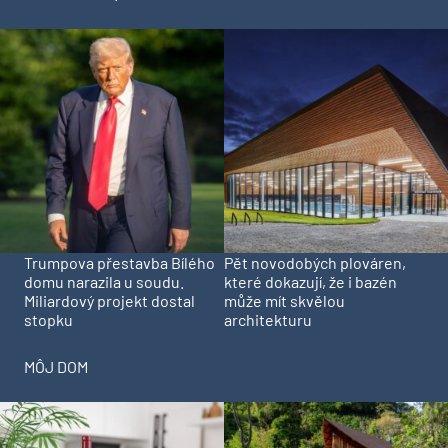
Trumpova přestavba Bílého
Pět novodobých plováren,
domu narazila u soudu.
které dokazují, že i bazén
Miliardový projekt dostal
může mít skvělou
stopku
architekturu
MÔJ DOM