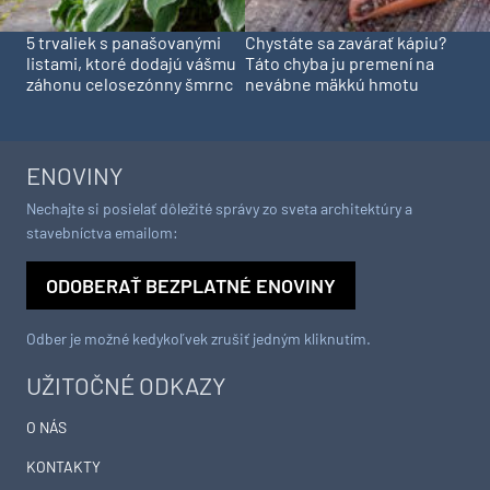
5 trvaliek s panašovanými
Chystáte sa zavárať kápiu?
listami, ktoré dodajú vášmu
Táto chyba ju premení na
záhonu celosezónny šmrnc
nevábne mäkkú hmotu
ENOVINY
Nechajte si posielať dôležité správy zo sveta architektúry a
stavebníctva emailom:
ODOBERAŤ BEZPLATNÉ ENOVINY
Odber je možné kedykoľvek zrušiť jedným kliknutím.
UŽITOČNÉ ODKAZY
O NÁS
KONTAKTY