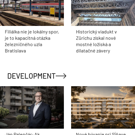
Filiálka nie je lokálny spor,
Historický viadukt v
je to kapacitná otázka
Zürichu získal nové
železničného uzla
mostné ložiská a
Bratislava
dilatačné závery
DEVELOPMENT
Ján Palenčár: Ak
Nové bývanie pri Sĺňave.