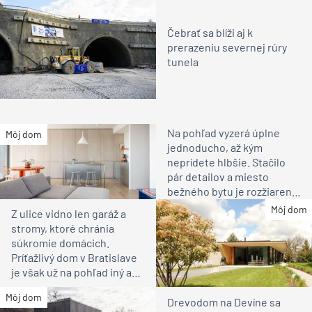
Čebrať sa blíži aj k
prerazeniu severnej rúry
tunela
Na pohľad vyzerá úplne
Môj dom
jednoducho, až kým
neprídete hlbšie. Stačilo
pár detailov a miesto
bežného bytu je rozžiarené
bývanie pre rodinu
Môj dom
Z ulice vidno len garáž a
stromy, ktoré chránia
súkromie domácich.
Príťažlivý dom v Bratislave
je však už na pohľad iný ako
susedia
Môj dom
Drevodom na Devíne sa