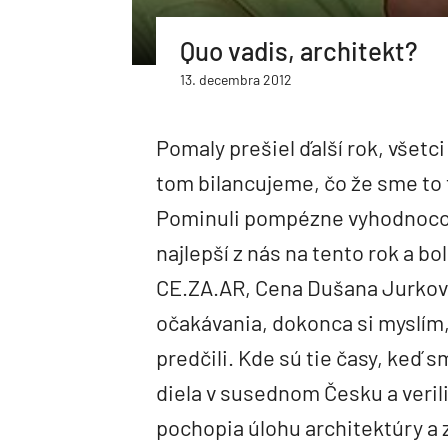
Quo vadis, architekt?
13. decembra 2012
Pomaly prešiel ďalší rok, všetci
tom bilancujeme, čo že sme to 
Pominuli pompézne vyhodnocovan
najlepší z nás na tento rok a bo
CE.ZA.AR, Cena Dušana Jurkovič
očakávania, dokonca si myslím,
predčili. Kde sú tie časy, keď
diela v susednom Česku a verili 
pochopia úlohu architektúry a z