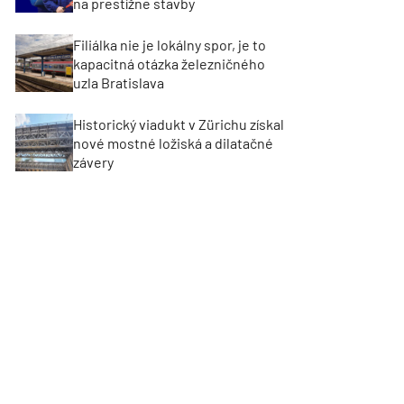
na prestížne stavby
Filiálka nie je lokálny spor, je to
kapacitná otázka železničného
uzla Bratislava
Historický viadukt v Zürichu získal
nové mostné ložiská a dilatačné
závery