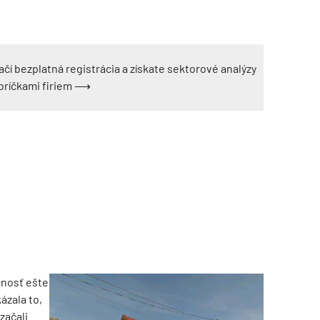
ačí bezplatná registrácia a získate sektorové analýzy
ebríčkami firiem ⟶
TZB HAUSTECHNIK 3/2026
očnosť ešte
ázala to,
 začali