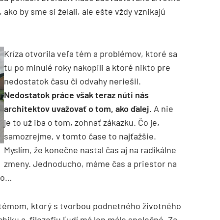
, ako by sme si želali, ale ešte vždy vznikajú
Kríza otvorila veľa tém a problémov, ktoré sa
tu po minulé roky nakopili a ktoré nikto pre
nedostatok času či odvahy neriešil.
Nedostatok práce
však teraz núti nás
architektov uvažovať o tom, ako ďalej
. A nie
je to už iba o tom, zohnať zákazku. Čo je,
samozrejme, v tomto čase to najťažšie.
Myslím, že konečne nastal čas aj na radikálne
zmeny. Jednoducho, máme čas a priestor na
ro…
ystémom, ktorý s tvorbou podnetného životného
hiku a filozofiu ľudí má len málo spoločné. Za