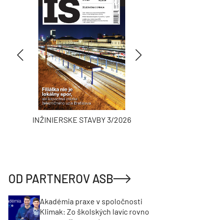
INŽINIERSKE STAVBY 3/2026
ASB
OD PARTNEROV ASB
Akadémia praxe v spoločnosti
Klimak: Zo školských lavíc rovno