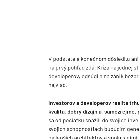
V podstate a konečnom dôsledku ani v
na prvý pohľad zdá. Kríza na jednej s
developerov, odsúdila na zánik bezb
najviac.
Investorov a developerov realita trhu
kvalita, dobrý dizajn a, samozrejme,
sa od počiatku snažili do svojich inve
svojich schopnostiach budúcim generá
najlepších architektov a spolu s nim