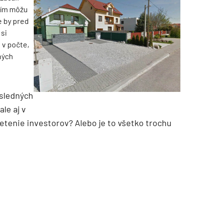
mím môžu
e by pred
 si
o v počte,
ných
osledných
ale aj v
vietenie investorov? Alebo je to všetko trochu