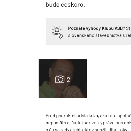
bude čoskoro.
Poznáte výhody Klubu ASB?
St
slovenského stavebníctva s r
Pred pár rokmi prišla kríza, akú táto spol
nepamätá a, čuduj sa svete, práve ona dok
o čo sa rady architektov snažili dlhé roky –