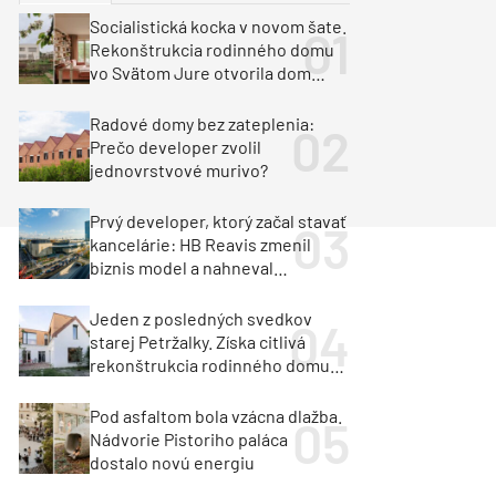
y
Klimatizácia a vetranie
Socialistická kocka v novom šate.
urz Milan Murcka
Rekonštrukcia rodinného domu
vo Svätom Jure otvorila dom
krajine aj svetlu
Radové domy bez zateplenia:
Prečo developer zvolil
jednovrstvové murivo?
Prvý developer, ktorý začal stavať
kancelárie: HB Reavis zmenil
biznis model a nahneval
investorov
Jeden z posledných svedkov
starej Petržalky. Získa citlivá
rekonštrukcia rodinného domu
cenu za architektúru?
Pod asfaltom bola vzácna dlažba.
Nádvorie Pistoriho paláca
dostalo novú energiu