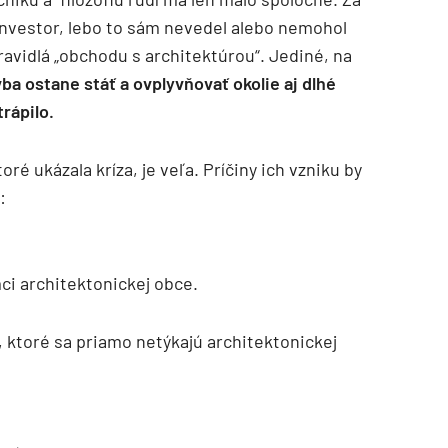
investor, lebo to sám nevedel alebo nemohol
ravidlá „obchodu s architektúrou“. Jediné, na
vba ostane stáť a ovplyvňovať okolie aj dlhé
rápilo.
oré ukázala kríza, je veľa. Príčiny ich vzniku by
:
mci architektonickej obce.
, ktoré sa priamo netýkajú architektonickej