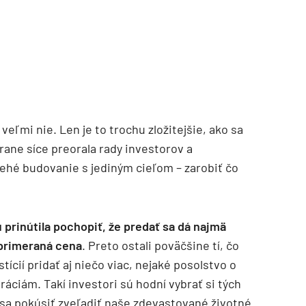
eľmi nie. Len je to trochu zložitejšie, ako sa
trane síce preorala rady investorov a
rehé budovanie s jediným cieľom – zarobiť čo
 prinútila pochopiť, že predať sa dá najmä
 primeraná cena
. Preto ostali poväčšine tí, čo
stícií pridať aj niečo viac, nejaké posolstvo o
ciám. Takí investori sú hodní vybrať si tých
i sa pokúsiť zveľadiť naše zdevastované životné