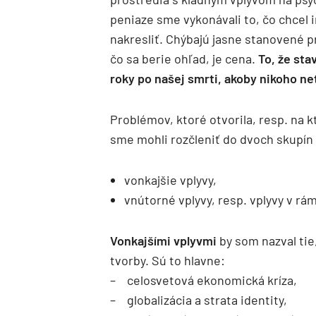
peniaze sme vykonávali to, čo chcel 
nakresliť. Chýbajú jasne stanovené p
čo sa berie ohľad, je cena.
To, že sta
roky po našej smrti, akoby nikoho net
Problémov, ktoré otvorila, resp. na kt
sme mohli rozčleniť do dvoch skupín 
vonkajšie vplyvy,
vnútorné vplyvy, resp. vplyvy v rá
Vonkajšími vplyvmi
by som nazval tie
tvorby. Sú to hlavne:
– celosvetová ekonomická kríza,
– globalizácia a strata identity,