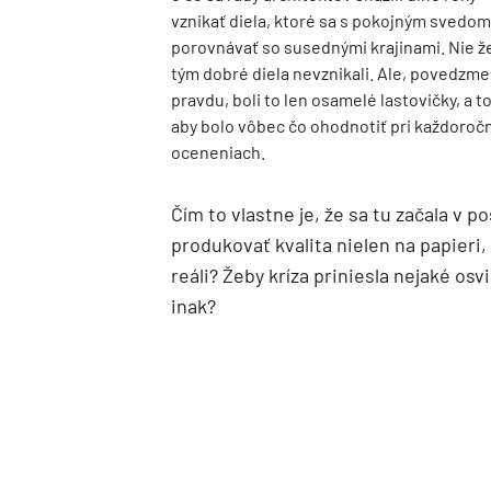
vznikať diela, ktoré sa s pokojným svedo
porovnávať so susednými krajinami. Nie ž
tým dobré diela nevznikali. Ale, povedzme
pravdu, boli to len osamelé lastovičky, a t
aby bolo vôbec čo ohodnotiť pri každoroč
oceneniach.
Čím to vlastne je, že sa tu začala v p
produkovať kvalita nielen na papieri, 
reáli? Žeby kríza priniesla nejaké os
inak?