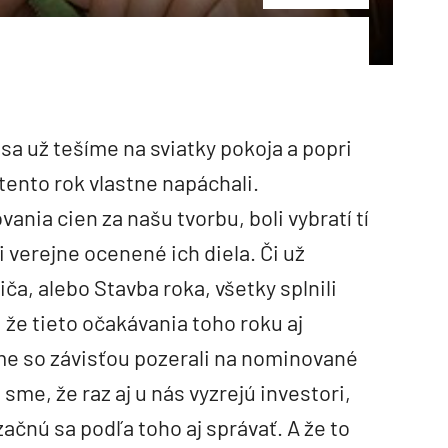
 sa už tešíme na sviatky pokoja a popri
tento rok vlastne napáchali.
ia cien za našu tvorbu, boli vybratí tí
li verejne ocenené ich diela. Či už
a, alebo Stavba roka, všetky splnili
 že tieto očakávania toho roku aj
 sme so závisťou pozerali na nominované
sme, že raz aj u nás vyzrejú investori,
ačnú sa podľa toho aj správať. A že to