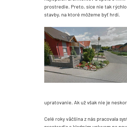
prostredie. Preto, síce nie tak rýchlo
stavby, na ktoré môžeme byť hrdí.
upratovanie. Ak už však nie je nesko
Celé roky väčšina z nás pracovala s
prostredia s kladným vplyvom na psyc