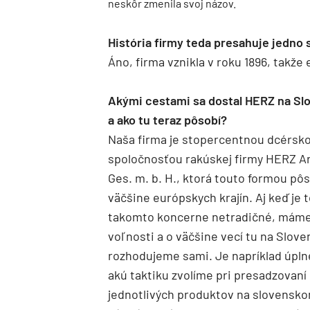
neskôr zmenila svoj názov.
História firmy teda presahuje jedno 
Áno, firma vznikla v roku 1896, takže 
Akými cestami sa dostal HERZ na Sl
a ako tu teraz pôsobí?
Naša firma je stopercentnou dcérsk
spoločnosťou rakúskej firmy HERZ 
Ges. m. b. H., ktorá touto formou pôs
väčšine európskych krajín. Aj keď je t
takomto koncerne netradičné, máme
voľnosti a o väčšine vecí tu na Slov
rozhodujeme sami. Je napríklad úpln
akú taktiku zvolíme pri presadzovaní
jednotlivých produktov na slovensko