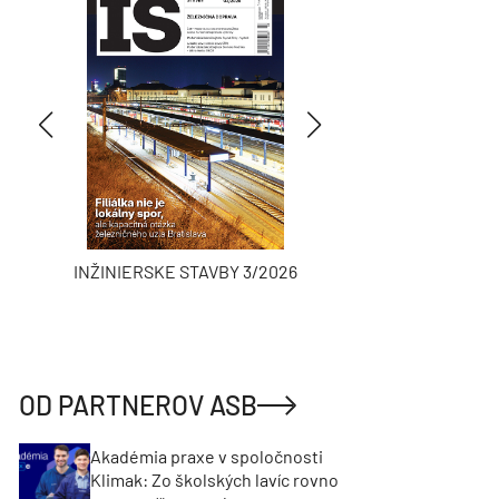
INŽINIERSKE STAVBY 3/2026
ASB
OD PARTNEROV ASB
Akadémia praxe v spoločnosti
Klimak: Zo školských lavíc rovno