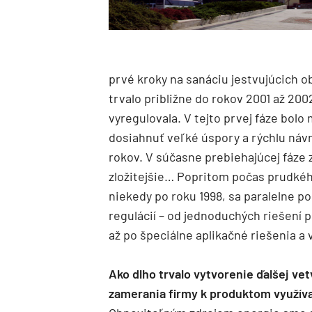
prvé kroky na sanáciu jestvujúcich 
trvalo približne do rokov 2001 až 20
vyregulovala. V tejto prvej fáze bol
dosiahnuť veľké úspory a rýchlu návra
rokov. V súčasne prebiehajúcej fáze z
zložitejšie… Popritom počas prudkéh
niekedy po roku 1998, sa paralelne posú
regulácií – od jednoduchých riešení 
až po špeciálne aplikačné riešenia a
Ako dlho trvalo vytvorenie ďalšej ve
zamerania firmy k produktom využív