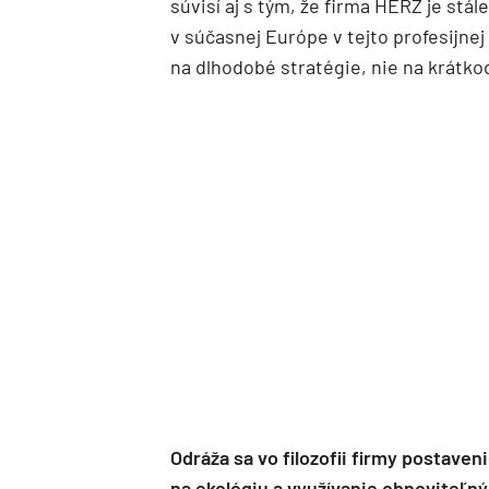
súvisí aj s tým, že firma HERZ je stá
v súčasnej Európe v tejto profesijnej 
na dlhodobé stratégie, nie na krátko
Odráža sa vo filozofii firmy postaveni
na ekológiu a využívanie obnoviteľn