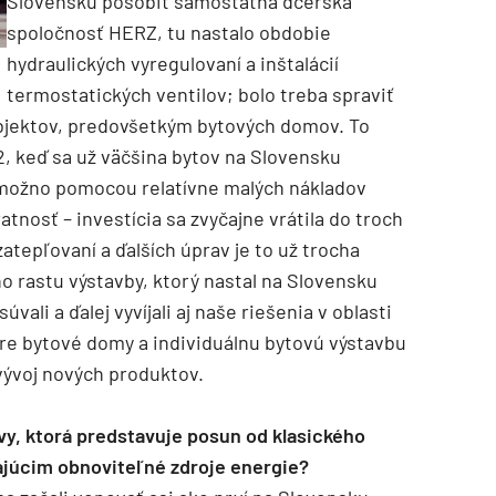
Slovensku pôsobiť samostatná dcérska
spoločnosť HERZ, tu nastalo obdobie
hydraulických vyregulovaní a inštalácií
termostatických ventilov; bolo treba spraviť
objektov, predovšetkým bytových domov. To
02, keď sa už väčšina bytov na Slovensku
o možno pomocou relatívne malých nákladov
tnosť – investícia sa zvyčajne vrátila do troch
atepľovaní a ďalších úprav je to už trocha
o rastu výstavby, ktorý nastal na Slovensku
vali a ďalej vyvíjali aj naše riešenia v oblasti
pre bytové domy a individuálnu bytovú výstavbu
 vývoj nových produktov.
tvy, ktorá predstavuje posun od klasického
ajúcim obnoviteľné zdroje energie?