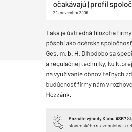
očakávajú (profil spoločn
Priemysel a logistika
Dopravné stavby
Priemyselné objekty
Deti a architektúra
24. novembra 2009
Správa budov
Facility management
Správa bytových domov
Rodinné domy
Obnova bytových domov
Taká je ústredná filozofia firmy
Drevostavby
Montované domy
Bungalovy
Nízkoenergetické domy
Pasívne domy
pôsobí ako dcérska spoločnosť
Ges. m. b. H. Dlhodobo sa špeci
a regulačnej techniky, ku ktorej
na využívanie obnoviteľných zd
budúcnosť firmy nám v rozhovore
Hozzánk.
Poznáte výhody Klubu ASB?
St
slovenského stavebníctva s r