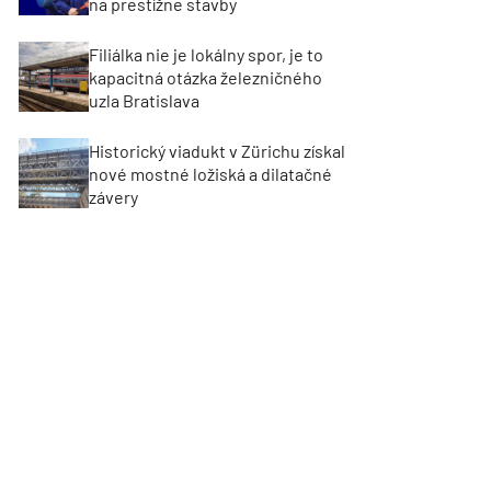
na prestížne stavby
Filiálka nie je lokálny spor, je to
kapacitná otázka železničného
uzla Bratislava
Historický viadukt v Zürichu získal
nové mostné ložiská a dilatačné
závery