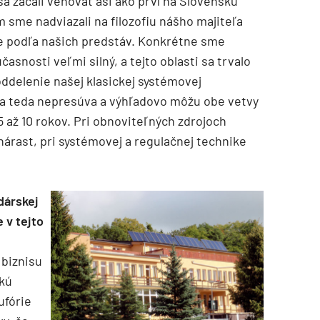
 začali venovať asi ako prví na Slovensku
m sme nadviazali na filozofiu nášho majiteľa
ie podľa našich predstáv. Konkrétne sme
časnosti veľmi silný, a tejto oblasti sa trvalo
oddelenie našej klasickej systémovej
 sa teda nepresúva a výhľadovo môžu obe vetvy
5 až 10 rokov. Pri obnoviteľných zdrojoch
rast, pri systémovej a regulačnej technike
dárskej
 v tejto
 biznisu
ľkú
ufórie