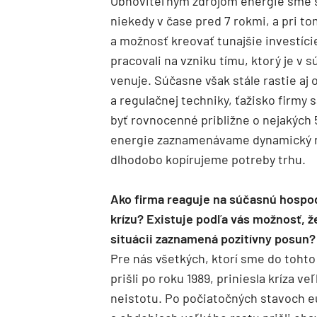
Obnoviteľným zdrojom energie sme sa
niekedy v čase pred 7 rokmi, a pri to
a možnosť kreovať tunajšie investíc
pracovali na vzniku tímu, ktorý je v sú
venuje. Súčasne však stále rastie aj 
a regulačnej techniky, ťažisko firmy
byť rovnocenné približne o nejakých 
energie zaznamenávame dynamický ná
dlhodobo kopírujeme potreby trhu.
Ako firma reaguje na súčasnú hospo
krízu? Existuje podľa vás možnosť, že
situácii zaznamená pozitívny posun?
Pre nás všetkých, ktorí sme do tohto
prišli po roku 1989, priniesla kríza ve
neistotu. Po počiatočných stavoch e