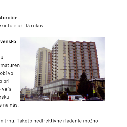
storočie..
existuje už 113 rokov.
ovensko
ou
Armaturen
TZB HAUSTECHNIK 3/2026
obí vo
o pri
 veľa
ensku
e na nás,
m trhu. Takéto nedirektívne riadenie možno