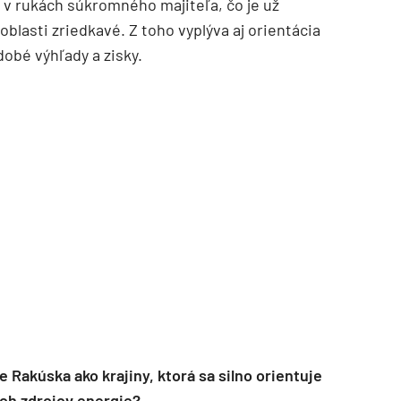
le v rukách súkromného majiteľa, čo je už
oblasti zriedkavé. Z toho vyplýva aj orientácia
dobé výhľady a zisky.
e Rakúska ako krajiny, ktorá sa silno orientuje
ých zdrojov energie?