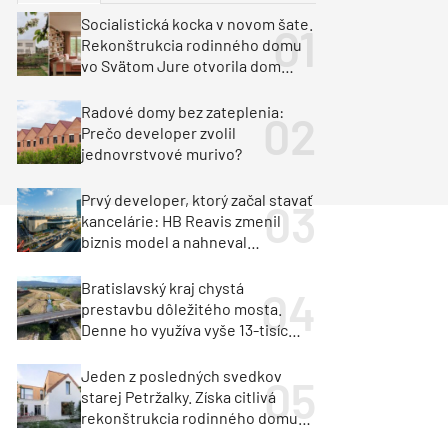
y
Klimatizácia a vetranie
Socialistická kocka v novom šate.
urz Milan Murcka
Rekonštrukcia rodinného domu
vo Svätom Jure otvorila dom
krajine aj svetlu
Radové domy bez zateplenia:
Prečo developer zvolil
jednovrstvové murivo?
Prvý developer, ktorý začal stavať
kancelárie: HB Reavis zmenil
biznis model a nahneval
investorov
Bratislavský kraj chystá
prestavbu dôležitého mosta.
Denne ho využíva vyše 13-tisíc
vozidiel
Jeden z posledných svedkov
starej Petržalky. Získa citlivá
rekonštrukcia rodinného domu
cenu za architektúru?