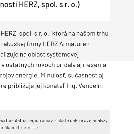
osti HERZ, spol. s r. o.)
Inžinierske siete
Solárne kolektor
Interiérový dizajn
Bonusy Klubu ASB
Urbanizmus
Manažérsky k
Stavebná technika
 HERZ, spol. s r. o., ktorá na našom trhu
 rakúskej firmy HERZ Armaturen
alizuje na oblasť systémovej
 v ostatných rokoch pridala aj riešenia
rojov energie. Minulosť, súčasnosť aj
 približuje jej konateľ Ing. Vendelín
ačí bezplatná registrácia a získate sektorové analýzy
ebríčkami firiem ⟶