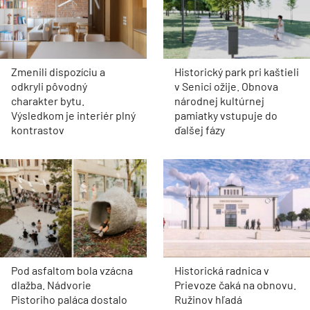
Zmenili dispozíciu a
Historický park pri kaštieli
odkryli pôvodný
v Senici ožije. Obnova
charakter bytu.
národnej kultúrnej
Výsledkom je interiér plný
pamiatky vstupuje do
kontrastov
ďalšej fázy
Pod asfaltom bola vzácna
Historická radnica v
dlažba. Nádvorie
Prievoze čaká na obnovu.
Pistoriho paláca dostalo
Ružinov hľadá