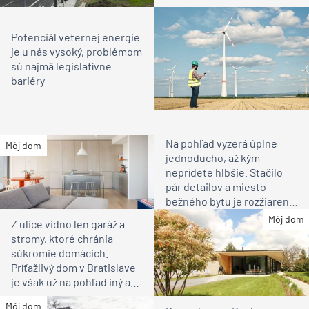
Potenciál veternej energie
je u nás vysoký, problémom
sú najmä legislatívne
bariéry
Na pohľad vyzerá úplne
Môj dom
jednoducho, až kým
neprídete hlbšie. Stačilo
pár detailov a miesto
bežného bytu je rozžiarené
bývanie pre rodinu
Môj dom
Z ulice vidno len garáž a
stromy, ktoré chránia
súkromie domácich.
Príťažlivý dom v Bratislave
je však už na pohľad iný ako
susedia
Môj dom