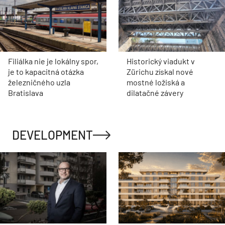
Filiálka nie je lokálny spor,
Historický viadukt v
je to kapacitná otázka
Zürichu získal nové
železničného uzla
mostné ložiská a
Bratislava
dilatačné závery
DEVELOPMENT