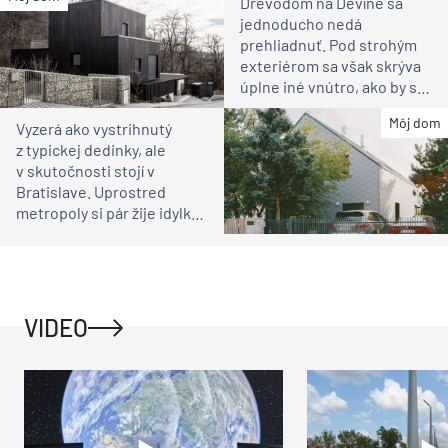
Drevodom na Devíne sa
jednoducho nedá
prehliadnuť. Pod strohým
exteriérom sa však skrýva
úplne iné vnútro, ako by ste
čakali
Môj dom
Vyzerá ako vystrihnutý
z typickej dedinky, ale
v skutočnosti stojí v
Bratislave. Uprostred
metropoly si pár žije idylku
ako na vidieku
VIDEO