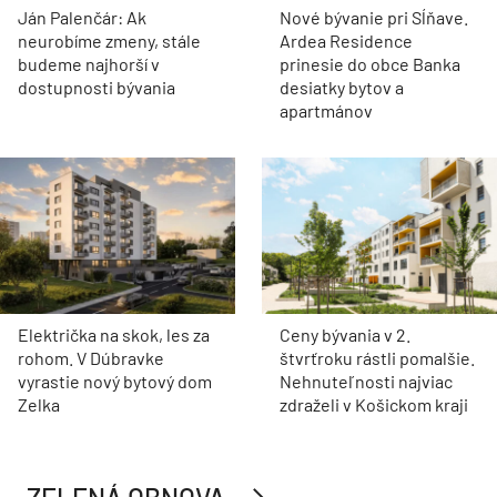
Ján Palenčár: Ak
Nové bývanie pri Sĺňave.
neurobíme zmeny, stále
Ardea Residence
budeme najhorší v
prinesie do obce Banka
dostupnosti bývania
desiatky bytov a
apartmánov
Električka na skok, les za
Ceny bývania v 2.
rohom. V Dúbravke
štvrťroku rástli pomalšie.
vyrastie nový bytový dom
Nehnuteľnosti najviac
Zelka
zdraželi v Košickom kraji