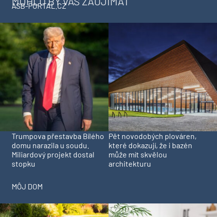
MOHLO BY VÁS ZAUJÍMAŤ
ASB-PORTAL.CZ
Trumpova přestavba Bílého
Pět novodobých plováren,
domu narazila u soudu.
které dokazují, že i bazén
Miliardový projekt dostal
může mít skvělou
stopku
architekturu
MÔJ DOM