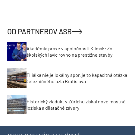
OD PARTNEROV ASB
Akadémia praxe v spoločnosti Klimak: Zo
školských lavíc rovno na prestížne stavby
Filiálka nie je lokálny spor, je to kapacitná otázka
železničného uzla Bratislava
Historický viadukt v Zürichu získal nové mostné
ložiská a dilatačné závery