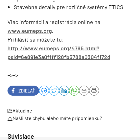
Stavebné detaily pre rozličné systémy ETICS
Viac informácií a registrácia online na
www.eumeps.org
.
Prihlásiť sa môžete tu:
http://www.eumeps.org/4785.html?
psid=6e891e3a0ffff128fb5788a0304f172d
–>–>
ZDIEĽAŤ
Aktuálne
Našli ste chybu alebo máte pripomienku?
Súvisiace