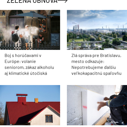
ZELENÁ OBNOVA
Boj s horúčavami v
Zlá správa pre Bratislavu,
Európe: volanie
mesto odkazuje:
seniorom, zákaz alkoholu
Nepotrebujeme ďalšiu
aj klimatické útočiská
veľkokapacitnú spaľovňu