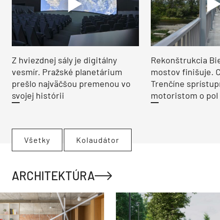
Z hviezdnej sály je digitálny
Rekonštrukcia Bi
vesmír. Pražské planetárium
mostov finišuje. 
prešlo najväčšou premenou vo
Trenčíne sprístup
svojej histórii
motoristom o pol 
Všetky
Kolaudátor
ARCHITEKTÚRA