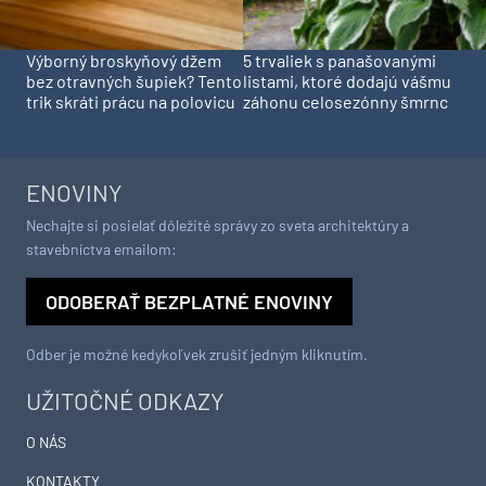
Výborný broskyňový džem
5 trvaliek s panašovanými
bez otravných šupiek? Tento
listami, ktoré dodajú vášmu
trik skráti prácu na polovicu
záhonu celosezónny šmrnc
ENOVINY
Nechajte si posielať dôležité správy zo sveta architektúry a
stavebníctva emailom:
ODOBERAŤ BEZPLATNÉ ENOVINY
Odber je možné kedykoľvek zrušiť jedným kliknutím.
UŽITOČNÉ ODKAZY
O NÁS
KONTAKTY