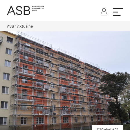
ASB
Aktuálne
Galéria
(2)