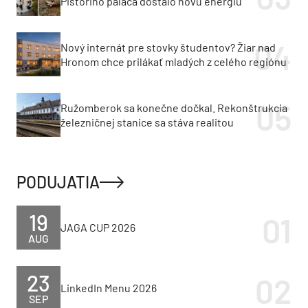
Pistoriho paláca dostalo novú energiu
Nový internát pre stovky študentov? Žiar nad
Hronom chce prilákať mladých z celého regiónu
Ružomberok sa konečne dočkal. Rekonštrukcia
železničnej stanice sa stáva realitou
PODUJATIA
19
JAGA CUP 2026
AUG
23
LinkedIn Menu 2026
SEP