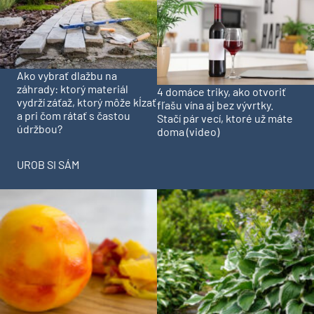
Ako vybrať dlažbu na
záhrady: ktorý materiál
4 domáce triky, ako otvoriť
vydrží záťaž, ktorý môže kĺzať
fľašu vína aj bez vývrtky.
a pri čom rátať s častou
Stačí pár vecí, ktoré už máte
údržbou?
doma (video)
UROB SI SÁM