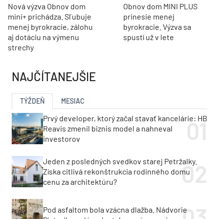
Nová výzva Obnov dom
Obnov dom MINI PLUS
mini+ prichádza. Sľubuje
prinesie menej
menej byrokracie, zálohu
byrokracie. Výzva sa
aj dotáciu na výmenu
spustí už v lete
strechy
NAJČÍTANEJŠIE
TÝŽDEŇ
MESIAC
Prvý developer, ktorý začal stavať kancelárie: HB
Reavis zmenil biznis model a nahneval
investorov
Jeden z posledných svedkov starej Petržalky.
Získa citlivá rekonštrukcia rodinného domu
cenu za architektúru?
Pod asfaltom bola vzácna dlažba. Nádvorie